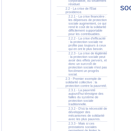
corporatiste, ou seulement
résiduel.
so
2.2 - La crise de l'Etat
providence.
2.2.1 - La crise financière :
les dépenses de protection
sociale augmentent, ce qui
rend le coût de la solidarité
difficilement supportable
pour les contribuables.
2.2.2 - La crise d'efficacité
: la protection sociale ne
profite pas toujours à ceux
qui en ont le plus besoin.
2.2.3 - La crise de légitimité
: la protection sociale peut
avoir des effets pervers, et
donc un surcroît de
protection sociale n'est pas
forcément un progrès
social.
2.3 - Premier exemple de
solidarité collective : la
protection contre la pauvreté.
2.3.1 - La pauvreté
aujourd'hui témoigne des
failles du système de
protection sociale
traditionnelle.
2.3.2 - D'où la nécessité de
développer des
mécanismes de solidarité
avec les plus pauvres.
2.3.3 - Mais si ces
prestations sociales
permettent de limiter la