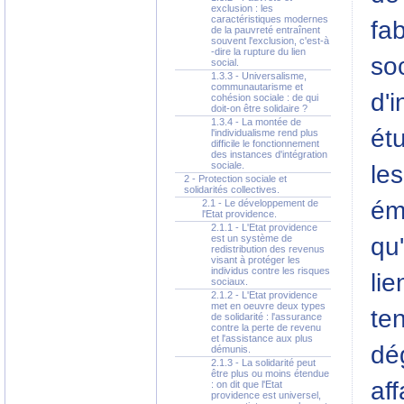
exclusion : les
caractéristiques modernes
fab
de la pauvreté entraînent
souvent l'exclusion, c'est-à
-dire la rupture du lien
so
social.
1.3.3 - Universalisme,
communautarisme et
d'i
cohésion sociale : de qui
doit-on être solidaire ?
1.3.4 - La montée de
étu
l'individualisme rend plus
difficile le fonctionnement
des instances d'intégration
sociale.
les
2 - Protection sociale et
solidarités collectives.
ém
2.1 - Le développement de
l'Etat providence.
2.1.1 - L'Etat providence
qu'
est un système de
redistribution des revenus
visant à protéger les
individus contre les risques
lie
sociaux.
2.1.2 - L'Etat providence
met en oeuvre deux types
ten
de solidarité : l'assurance
contre la perte de revenu
et l'assistance aux plus
dé
démunis.
2.1.3 - La solidarité peut
être plus ou moins étendue
aff
: on dit que l'Etat
providence est universel,