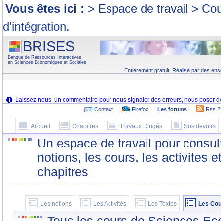
Vous êtes ici :
> Espace de travail > Co
d'intégration.
BRISES
Banque de Ressources Interactives
en Sciences Economiques et Sociales
Entièrement gratuit. Réalisé par des ens
Contact
Firefox
Les forums
Rss 2
Accueil
Chapitres
Travaux Dirigés
Sos devoirs
Un espace de travail pour consult
notions, les cours, les activites e
chapitres
Les notions
Les Activités
Les Textes
Les Cou
Tous les cours de Sciences Ec