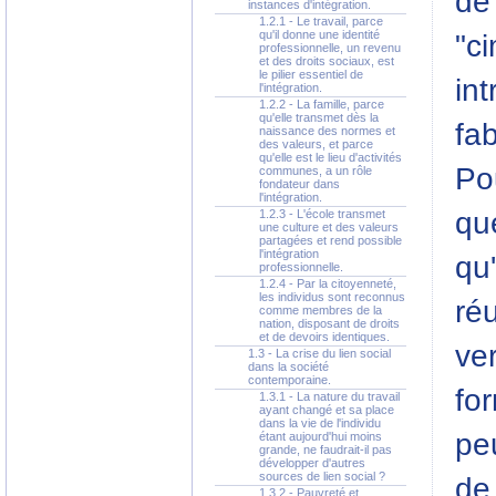
de
instances d'intégration.
1.2.1 - Le travail, parce
qu'il donne une identité
"ci
professionnelle, un revenu
et des droits sociaux, est
le pilier essentiel de
int
l'intégration.
1.2.2 - La famille, parce
qu'elle transmet dès la
fab
naissance des normes et
des valeurs, et parce
qu'elle est le lieu d'activités
Po
communes, a un rôle
fondateur dans
l'intégration.
que
1.2.3 - L'école transmet
une culture et des valeurs
partagées et rend possible
l'intégration
qu
professionnelle.
1.2.4 - Par la citoyenneté,
les individus sont reconnus
réu
comme membres de la
nation, disposant de droits
et de devoirs identiques.
ver
1.3 - La crise du lien social
dans la société
contemporaine.
for
1.3.1 - La nature du travail
ayant changé et sa place
dans la vie de l'individu
pe
étant aujourd'hui moins
grande, ne faudrait-il pas
développer d'autres
sources de lien social ?
de
1.3.2 - Pauvreté et