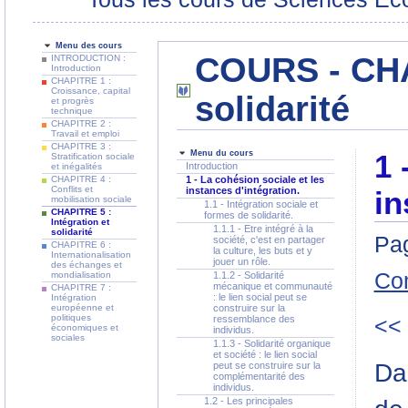
Menu des cours
COURS - CHAP
INTRODUCTION :
Introduction
CHAPITRE 1 :
Croissance, capital
solidarité
et progrès
technique
CHAPITRE 2 :
Travail et emploi
CHAPITRE 3 :
Menu du cours
1 
Stratification sociale
Introduction
et inégalités
CHAPITRE 4 :
1 - La cohésion sociale et les
Conflits et
instances d'intégration.
in
mobilisation sociale
1.1 - Intégration sociale et
CHAPITRE 5 :
formes de solidarité.
Intégration et
1.1.1 - Etre intégré à la
solidarité
Pag
société, c'est en partager
CHAPITRE 6 :
la culture, les buts et y
Internationalisation
jouer un rôle.
des échanges et
Co
mondialisation
1.1.2 - Solidarité
mécanique et communauté
CHAPITRE 7 :
: le lien social peut se
Intégration
européenne et
construire sur la
politiques
ressemblance des
<<
économiques et
individus.
sociales
1.1.3 - Solidarité organique
et société : le lien social
Da
peut se construire sur la
complémentarité des
individus.
1.2 - Les principales