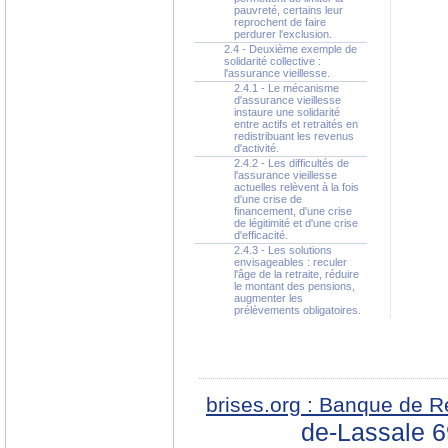
pauvreté, certains leur
reprochent de faire
perdurer l'exclusion.
2.4 - Deuxième exemple de
solidarité collective :
l'assurance vieillesse.
2.4.1 - Le mécanisme
d'assurance vieillesse
instaure une solidarité
entre actifs et retraités en
redistribuant les revenus
d'activité.
2.4.2 - Les difficultés de
l'assurance vieillesse
actuelles relèvent à la fois
d'une crise de
financement, d'une crise
de légitimité et d'une crise
d'efficacité.
2.4.3 - Les solutions
envisageables : reculer
l'âge de la retraite, réduire
le montant des pensions,
augmenter les
prélèvements obligatoires.
brises.org : Banque de R
de-Lassale 