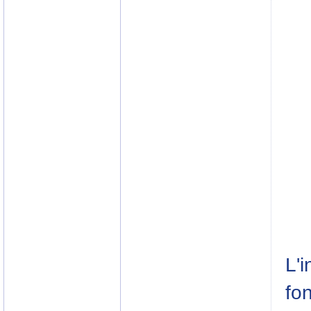
L'i
fo