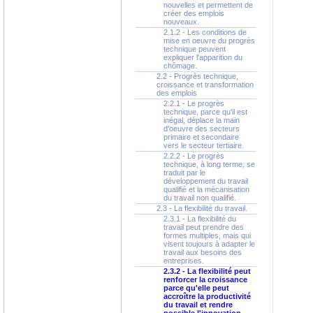
nouvelles et permettent de
créer des emplois
nouveaux.
2.1.2 - Les conditions de
mise en oeuvre du progrès
technique peuvent
expliquer l'apparition du
chômage.
2.2 - Progrès technique,
croissance et transformation
des emplois
2.2.1 - Le progrès
technique, parce qu'il est
inégal, déplace la main
d'oeuvre des secteurs
primaire et secondaire
vers le secteur tertiaire.
2.2.2 - Le progrès
technique, à long terme, se
traduit par le
développement du travail
qualifié et la mécanisation
du travail non qualifié.
2.3 - La flexibilité du travail.
2.3.1 - La flexibilité du
travail peut prendre des
formes multiples, mais qui
visent toujours à adapter le
travail aux besoins des
entreprises.
2.3.2 - La flexibilité peut
renforcer la croissance
parce qu'elle peut
accroître la productivité
du travail et rendre