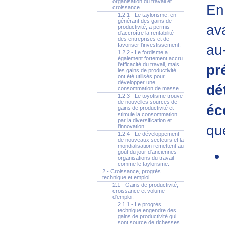
organisation du travail et
En 
croissance.
1.2.1 - Le taylorisme, en
générant des gains de
av
productivité, a permis
d'accroître la rentabilité
des entreprises et de
favoriser l'investissement.
au
1.2.2 - Le fordisme a
également fortement accru
l'efficacité du travail, mais
pr
les gains de productivité
ont été utilisés pour
développer une
dé
consommation de masse.
1.2.3 - Le toyotisme trouve
de nouvelles sources de
éc
gains de productivité et
stimule la consommation
par la diversification et
qu
l'innovation.
1.2.4 - Le développement
de nouveaux secteurs et la
mondialisation remettent au
goût du jour d'anciennes
organisations du travail
comme le taylorisme.
2 - Croissance, progrès
technique et emploi.
2.1 - Gains de productivité,
croissance et volume
d'emploi.
2.1.1 - Le progrès
technique engendre des
gains de productivité qui
sont source de richesses