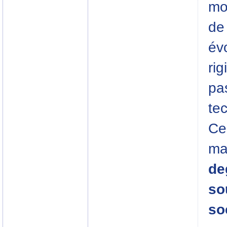
mo
de
év
ri
pa
te
Ce
ma
deg
so
so