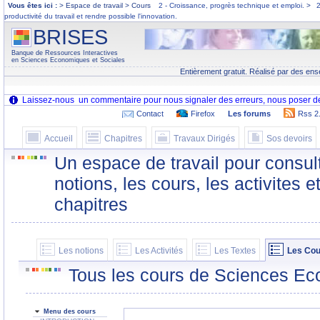
Vous êtes ici :
> Espace de travail > Cours
2 - Croissance, progrès technique et emploi.
>
2
productivité du travail et rendre possible l'innovation.
BRISES
Banque de Ressources Interactives
en Sciences Economiques et Sociales
Entièrement gratuit. Réalisé par des ens
Contact
Firefox
Les forums
Rss 2
Accueil
Chapitres
Travaux Dirigés
Sos devoirs
Un espace de travail pour consult
notions, les cours, les activites e
chapitres
Les notions
Les Activités
Les Textes
Les Cou
Tous les cours de Sciences Ec
Menu des cours