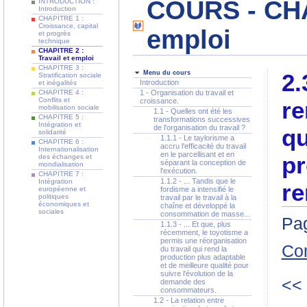
COURS - CHAP
INTRODUCTION :
Introduction
CHAPITRE 1 :
Croissance, capital
emploi
et progrès
technique
CHAPITRE 2 :
Travail et emploi
CHAPITRE 3 :
Menu du cours
2.
Stratification sociale
Introduction
et inégalités
CHAPITRE 4 :
1 - Organisation du travail et
Conflits et
croissance.
re
mobilisation sociale
1.1 - Quelles ont été les
CHAPITRE 5 :
transformations successives
Intégration et
de l'organisation du travail ?
qu
solidarité
1.1.1 - Le taylorisme a
CHAPITRE 6 :
accru l'efficacité du travail
Internationalisation
en le parcellisant et en
pr
des échanges et
séparant la conception de
mondialisation
l'exécution.
CHAPITRE 7 :
1.1.2 - ... Tandis que le
Intégration
re
européenne et
fordisme a intensifié le
politiques
travail par le travail à la
économiques et
chaîne et développé la
sociales
consommation de masse...
Pag
1.1.3 - ... Et que, plus
récemment, le toyotisme a
permis une réorganisation
Co
du travail qui rend la
production plus adaptable
et de meilleure qualité pour
suivre l'évolution de la
<<
demande des
consommateurs.
1.2 - La relation entre