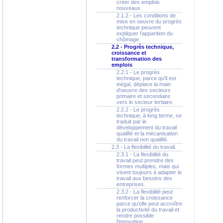
créer des emplois
nouveaux.
2.1.2 - Les conditions de
mise en oeuvre du progrès
technique peuvent
expliquer l'apparition du
chômage.
2.2 - Progrès technique,
croissance et
transformation des
emplois
2.2.1 - Le progrès
technique, parce qu'il est
inégal, déplace la main
d'oeuvre des secteurs
primaire et secondaire
vers le secteur tertiaire.
2.2.2 - Le progrès
technique, à long terme, se
traduit par le
développement du travail
qualifié et la mécanisation
du travail non qualifié.
2.3 - La flexibilité du travail.
2.3.1 - La flexibilité du
travail peut prendre des
formes multiples, mais qui
visent toujours à adapter le
travail aux besoins des
entreprises.
2.3.2 - La flexibilité peut
renforcer la croissance
parce qu'elle peut accroître
la productivité du travail et
rendre possible
l'innovation.