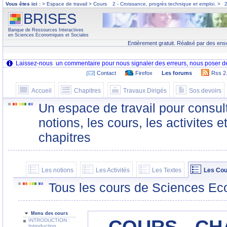
Vous êtes ici :
> Espace de travail > Cours
2 - Croissance, progrès technique et emploi.
>
2
BRISES
Banque de Ressources Interactives
en Sciences Economiques et Sociales
Entièrement gratuit. Réalisé par des ens
Contact
Firefox
Les forums
Rss 2
Accueil
Chapitres
Travaux Dirigés
Sos devoirs
Un espace de travail pour consult
notions, les cours, les activites e
chapitres
Les notions
Les Activités
Les Textes
Les Cou
Tous les cours de Sciences Ec
Menu des cours
INTRODUCTION :
Introduction