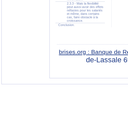
2.3.3 - Mais la flexibilité
peut aussi avoir des effets
néfastes pour les salariés
et même, dans certains
cas, faire obstacle à la
croissance.
Conclusion.
brises.org : Banque de R
de-Lassale 