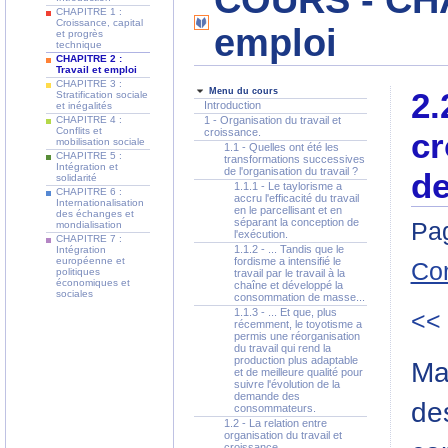
COURS - CHAP
CHAPITRE 1 :
Croissance, capital
emploi
et progrès
technique
CHAPITRE 2 :
Travail et emploi
CHAPITRE 3 :
Menu du cours
2.
Stratification sociale
Introduction
et inégalités
CHAPITRE 4 :
1 - Organisation du travail et
Conflits et
croissance.
cr
mobilisation sociale
1.1 - Quelles ont été les
CHAPITRE 5 :
transformations successives
Intégration et
de l'organisation du travail ?
de
solidarité
1.1.1 - Le taylorisme a
CHAPITRE 6 :
accru l'efficacité du travail
Internationalisation
en le parcellisant et en
des échanges et
séparant la conception de
Pag
mondialisation
l'exécution.
CHAPITRE 7 :
1.1.2 - ... Tandis que le
Intégration
européenne et
fordisme a intensifié le
Co
politiques
travail par le travail à la
économiques et
chaîne et développé la
sociales
consommation de masse...
1.1.3 - ... Et que, plus
<<
récemment, le toyotisme a
permis une réorganisation
du travail qui rend la
production plus adaptable
Ma
et de meilleure qualité pour
suivre l'évolution de la
demande des
des
consommateurs.
1.2 - La relation entre
organisation du travail et
croissance.