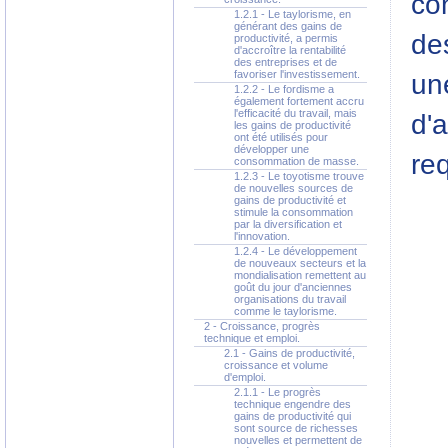
con
1.2.1 - Le taylorisme, en
générant des gains de
de
productivité, a permis
d'accroître la rentabilité
des entreprises et de
favoriser l'investissement.
une
1.2.2 - Le fordisme a
également fortement accru
l'efficacité du travail, mais
d'a
les gains de productivité
ont été utilisés pour
développer une
req
consommation de masse.
1.2.3 - Le toyotisme trouve
de nouvelles sources de
gains de productivité et
stimule la consommation
par la diversification et
l'innovation.
1.2.4 - Le développement
de nouveaux secteurs et la
mondialisation remettent au
goût du jour d'anciennes
organisations du travail
comme le taylorisme.
2 - Croissance, progrès
technique et emploi.
2.1 - Gains de productivité,
croissance et volume
d'emploi.
2.1.1 - Le progrès
technique engendre des
gains de productivité qui
sont source de richesses
nouvelles et permettent de