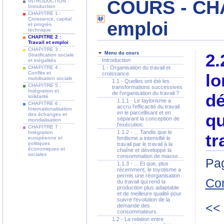
COURS - CHAP
INTRODUCTION :
Introduction
CHAPITRE 1 :
Croissance, capital
emploi
et progrès
technique
CHAPITRE 2 :
Travail et emploi
CHAPITRE 3 :
Menu du cours
2.
Stratification sociale
Introduction
et inégalités
CHAPITRE 4 :
1 - Organisation du travail et
Conflits et
croissance.
lo
mobilisation sociale
1.1 - Quelles ont été les
CHAPITRE 5 :
transformations successives
Intégration et
de l'organisation du travail ?
dé
solidarité
1.1.1 - Le taylorisme a
CHAPITRE 6 :
accru l'efficacité du travail
Internationalisation
en le parcellisant et en
qu
des échanges et
séparant la conception de
mondialisation
l'exécution.
CHAPITRE 7 :
1.1.2 - ... Tandis que le
Intégration
tr
européenne et
fordisme a intensifié le
politiques
travail par le travail à la
économiques et
chaîne et développé la
sociales
consommation de masse...
Pag
1.1.3 - ... Et que, plus
récemment, le toyotisme a
permis une réorganisation
Co
du travail qui rend la
production plus adaptable
et de meilleure qualité pour
suivre l'évolution de la
<<
demande des
consommateurs.
1.2 - La relation entre