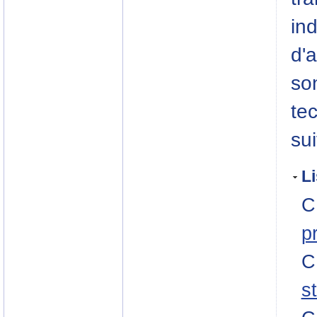
in
d'a
so
te
su
Li
C
p
C
s