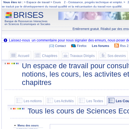
Vous êtes ici :
> Espace de travail > Cours
2 - Croissance, progrès technique et emploi.
>
2
se traduit par le développement du travail qualifié et la mécanisation du travail non qualifié.
BRISES
Banque de Ressources Interactives
en Sciences Economiques et Sociales
Entièrement gratuit. Réalisé par des ens
Contact
Firefox
Les forums
Rss 2
Accueil
Chapitres
Travaux Dirigés
Sos devoirs
Un espace de travail pour consult
notions, les cours, les activites e
chapitres
Les notions
Les Activités
Les Textes
Les Cou
Tous les cours de Sciences Ec
Menu des cours