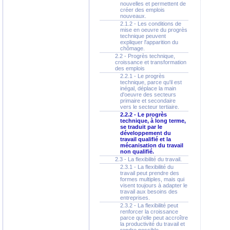
nouvelles et permettent de
créer des emplois
nouveaux.
2.1.2 - Les conditions de
mise en oeuvre du progrès
technique peuvent
expliquer l'apparition du
chômage.
2.2 - Progrès technique,
croissance et transformation
des emplois
2.2.1 - Le progrès
technique, parce qu'il est
inégal, déplace la main
d'oeuvre des secteurs
primaire et secondaire
vers le secteur tertiaire.
2.2.2 - Le progrès
technique, à long terme,
se traduit par le
développement du
travail qualifié et la
mécanisation du travail
non qualifié.
2.3 - La flexibilité du travail.
2.3.1 - La flexibilité du
travail peut prendre des
formes multiples, mais qui
visent toujours à adapter le
travail aux besoins des
entreprises.
2.3.2 - La flexibilité peut
renforcer la croissance
parce qu'elle peut accroître
la productivité du travail et