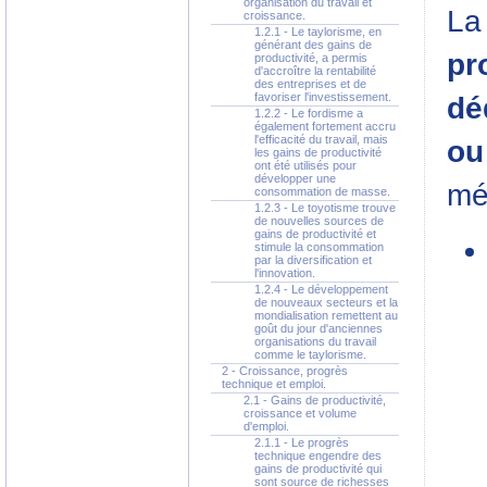
organisation du travail et
La
croissance.
1.2.1 - Le taylorisme, en
générant des gains de
pr
productivité, a permis
d'accroître la rentabilité
des entreprises et de
favoriser l'investissement.
dé
1.2.2 - Le fordisme a
également fortement accru
l'efficacité du travail, mais
ou
les gains de productivité
ont été utilisés pour
développer une
mé
consommation de masse.
1.2.3 - Le toyotisme trouve
de nouvelles sources de
gains de productivité et
stimule la consommation
par la diversification et
l'innovation.
1.2.4 - Le développement
de nouveaux secteurs et la
mondialisation remettent au
goût du jour d'anciennes
organisations du travail
comme le taylorisme.
2 - Croissance, progrès
technique et emploi.
2.1 - Gains de productivité,
croissance et volume
d'emploi.
2.1.1 - Le progrès
technique engendre des
gains de productivité qui
sont source de richesses