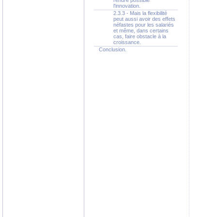
rendre possible
l'innovation.
2.3.3 - Mais la flexibilité
peut aussi avoir des effets
néfastes pour les salariés
et même, dans certains
cas, faire obstacle à la
croissance.
Conclusion.