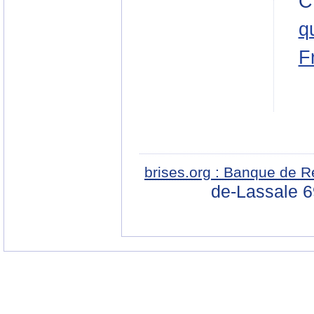
C
q
F
brises.org : Banque de R
de-Lassale 