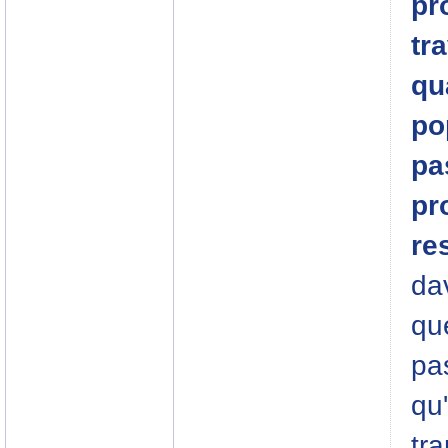
pr
tr
qu
po
pas
pr
re
dav
qu
pa
qu'
tra