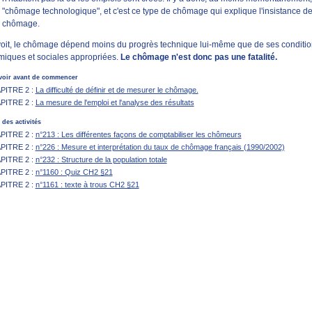
"chômage technologique", et c'est ce type de chômage qui explique l'insistance des
chômage.
voit, le chômage dépend moins du progrès technique lui-même que de ses conditions 
iques et sociales appropriées.
Le chômage n'est donc pas une fatalité.
voir avant de commencer
PITRE 2 :
La difficulté de définir et de mesurer le chômage.
PITRE 2 :
La mesure de l'emploi et l'analyse des résultats
 des activités
PITRE 2 :
n°213 : Les différentes façons de comptabiliser les chômeurs
PITRE 2 :
n°226 : Mesure et interprétation du taux de chômage français (1990/2002)
PITRE 2 :
n°232 : Structure de la population totale
PITRE 2 :
n°1160 : Quiz CH2 §21
PITRE 2 :
n°1161 : texte à trous CH2 §21