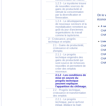
1.2.3 - Le toyotisme trouve
de nouvelles sources de
gains de productivité et
stimule la consommation
par la diversification et
On le 
l'innovation.
économ
1.2.4 - Le développement
de nouveaux secteurs et la
A sa
mondialisation remettent au
goût du jour d'anciennes
CHA
organisations du travail
CHA
comme le taylorisme.
2 - Croissance, progrès
technique et emploi.
Liste
2.1 - Gains de productivité,
CHA
croissance et volume
CHA
d'emploi.
CHA
2.1.1 - Le progrès
technique engendre des
CHA
gains de productivité qui
CHA
sont source de richesses
nouvelles et permettent de
créer des emplois
nouveaux.
2.1.2 - Les conditions de
mise en oeuvre du
progrès technique
peuvent expliquer
l'apparition du chômage.
2.2 - Progrès technique,
croissance et transformation
des emplois
2.2.1 - Le progrès
technique, parce qu'il est
inégal, déplace la main