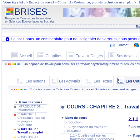
Vous êtes ici :
> Espace de travail > Cours
2 - Croissance, progrès technique et emploi.
>
2
BRISES
Banque de Ressources Interactives
en Sciences Economiques et Sociales
En
Contact
Accueil
Chapitres
Travaux Dirigés
Sos devoirs
Un espace de travail pour consulter et travailler systématiquement toutes les notion
Les notions
Les Activités
Les Textes
Les Cou
Tous les cours de Sciences Economiques et Sociales entièrement rédigés.
Menu des cours
COURS - CHAPITRE 2 : Travail 
INTRODUCTION :
Introduction
CHAPITRE 1 :
Croissance, capital
Menu du cours
2.1.2
et progrès
Introduction
technique
Page mi
1 - Organisation du travail et
CHAPITRE 2 :
croissance.
Travail et emploi
1.1 - Quelles ont été les
<< Page
CHAPITRE 3 :
transformations successives