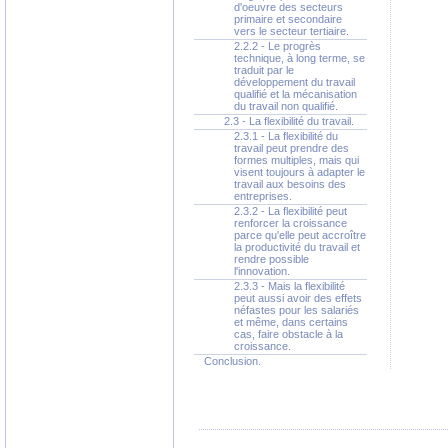
d'oeuvre des secteurs
primaire et secondaire
vers le secteur tertiaire.
2.2.2 - Le progrès
technique, à long terme, se
traduit par le
développement du travail
qualifié et la mécanisation
du travail non qualifié.
2.3 - La flexibilité du travail.
2.3.1 - La flexibilité du
travail peut prendre des
formes multiples, mais qui
visent toujours à adapter le
travail aux besoins des
entreprises.
2.3.2 - La flexibilité peut
renforcer la croissance
parce qu'elle peut accroître
la productivité du travail et
rendre possible
l'innovation.
2.3.3 - Mais la flexibilité
peut aussi avoir des effets
néfastes pour les salariés
et même, dans certains
cas, faire obstacle à la
croissance.
Conclusion.