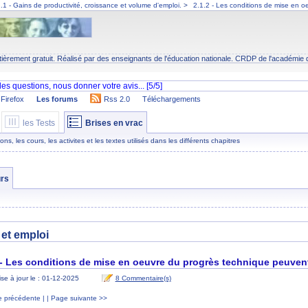
.1 - Gains de productivité, croissance et volume d'emploi.
>
2.1.2 - Les conditions de mise en o
tièrement gratuit. Réalisé par des enseignants de l'éducation nationale.
CRDP
de l'académie 
Firefox
Les forums
Rss 2.0
Téléchargements
les Tests
Brises en vrac
s, les cours, les activites et les textes utilisés dans les différents chapitres
rs
et emploi
 - Les conditions de mise en oeuvre du progrès technique peuvent
se à jour le : 01-12-2025
8 Commentaire(s)
 précédente |
| Page suivante >>