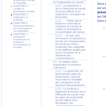
Stratification sociale
de l'organisation du travail ?
et inégalités
Nous av
1.1.1 - Le taylorisme a
CHAPITRE 4 :
par une
accru l'efficacité du travail
Conflits et
mobilisation sociale
en le parcellisant et en
globa
séparant la conception de
CHAPITRE 5 :
qui l'a
l'exécution.
Intégration et
solidarité
1.1.2 - ... Tandis que le
Dans q
CHAPITRE 6 :
fordisme a intensifié le
Internationalisation
travail par le travail à la
des échanges et
chaîne et développé la
mondialisation
consommation de masse...
CHAPITRE 7 :
1.1.3 - ... Et que, plus
Intégration
récemment, le toyotisme a
européenne et
permis une réorganisation
politiques
du travail qui rend la
économiques et
production plus adaptable
sociales
et de meilleure qualité pour
suivre l'évolution de la
demande des
consommateurs.
1.2 - La relation entre
organisation du travail et
croissance.
1.2.1 - Le taylorisme, en
générant des gains de
productivité, a permis
d'accroître la rentabilité
des entreprises et de
favoriser l'investissement.
1.2.2 - Le fordisme a
également fortement accru
l'efficacité du travail, mais
les gains de productivité
ont été utilisés pour
développer une
consommation de masse.