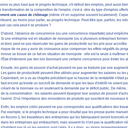
ons vu plus haut que le progrès technique, s'il détruit des emplois, peut aussi bien
 transformation de la composition de l'emploi, c'est-à -dire du type d'emplois offert
lement une cause de chômage
(même s'il en supprime souvent localement). Cepe
ttribuent, au moins pour partie, au progrès technique. Peut-être que, parfois, les m
uel cas cela peut-il se produire ?
D'abord, l'absence de concurrence (ou une concurrence imparfaite) peut empêcher l
Si une entreprise est en situation de monopole (ou si plusieurs entreprises forment 
et donc peut ne pas répercuter les gains de productivité sur les prix pour accroîtr
risque de ne pas y avoir de croissance pour compenser les effets négatifs du progr
innove se trouve de ce fait en situation de monopole : elle est la seule à maîtrise
l'État d'intervenir par des lois favorisant une certaine concurrence pour éviter les a
Ensuite, les gains de pouvoir d'achat peuvent ne pas se traduire par une augmen
Les gains de productivité peuvent être utilisés pour augmenter les salaires ou les 
Cependant, on a vu au chapitre précédent que la hausse de la rentabilité n'était pas
faut encore qu'existe un surcroît de demande et que les taux d'intérêt ne soient pa
créant de la monnaie ou en soutenant la demande par le déficit public. De même, 
de la consommation : les salariés peuvent épargner leur surplus de pouvoir d'achat
l'avenir. D'où l'importance des innovations de produits qui suscitent de nouveaux
Enfin, les emplois créés peuvent ne pas correspondre aux qualifications des travai
Par exemple, si le progrès technique a pour résultat que les presse-purée manuel
en flocons !), les travailleurs des entreprises qui les fabriquaient seront licenciés
dans les entreprises qui embauchent, mais souvent ils n'ont pas la qualification n
n'habitent pas là où les emplois sont créés. Il y a donc, au moins momentanémen