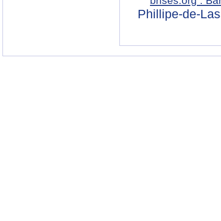
brises.org : B
Phillipe-de-La