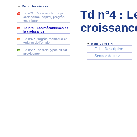
Menu : les séances
Td n°4 : 
Td n°3 : Découvrir le chapitre :
croissance, capital, progrès
technique
croissance
Td n°4 : Les mécanismes de
la croissance
Td n°6 : Progrès technique et
volume de l'emploi
Menu du td n°4
Fiche Descriptive
Td n°2 : Les trois types d'Etat-
providence
Séance de travail