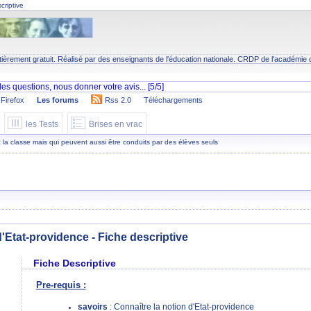
criptive
tièrement gratuit. Réalisé par des enseignants de l'éducation nationale.
CRDP
de l'académie 
Firefox
Les forums
Rss 2.0
Téléchargements
les Tests
Brises en vrac
 la classe mais qui peuvent aussi être conduits par des élèves seuls
d'Etat-providence - Fiche descriptive
Fiche Descriptive
Pre-requis :
savoirs
: Connaître la notion d'Etat-providence