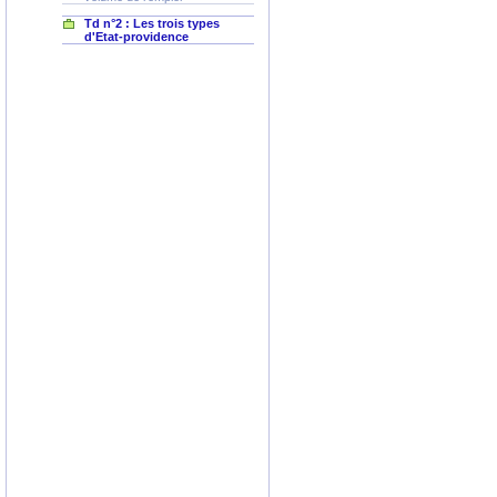
Td n°2 : Les trois types
d'Etat-providence