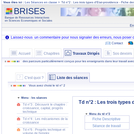
Vous êtes ici :
Les Séances en classe
>
Td n°2 : Les trois types d'Etat-providence - Fiche des
BRISES
Banque de Ressources Interactives
en Sciences Economiques et Sociales
En
Contact
Accueil
Chapitres
Travaux Dirigés
Sos devoirs
des parcours particulièrement conçus pour les enseignants dans leur travail avec
C'est quoi ?
Liste des séances
Vous avez choisi le td n° 2
Menu : les séances
Td n°2 : Les trois types 
Td n°3 : Découvrir le chapitre :
croissance, capital, progrès
technique
Menu du td n°2
Td n°4 : Les mécanismes de la
Fiche Descriptive
croissance
Séance de travail
Td n°6 : Progrès technique et
volume de l'emploi