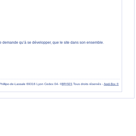
ne demande qu’à se développer, que le site dans son ensemble.
Phillipe-de-Lassale 69316 Lyon Cedex 04- ©
Tous droits réservés -
BRISES
Appli-Box ®