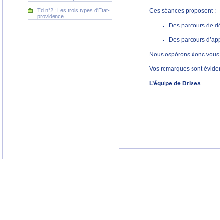
Td n°2 : Les trois types d'Etat-
Ces séances proposent :
providence
Des parcours de dé
Des parcours d’app
Nous espérons donc vous p
Vos remarques sont évidem
L’équipe de Brises