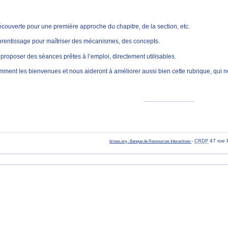
couverte pour une première approche du chapitre, de la section, etc.
rentissage pour maîtriser des mécanismes, des concepts.
roposer des séances prêtes à l’emploi, directement utilisables.
ment les bienvenues et nous aideront à améliorer aussi bien cette rubrique, qui 
-
47 rue 
brises.org : Banque de Ressources Interactives
CRDP