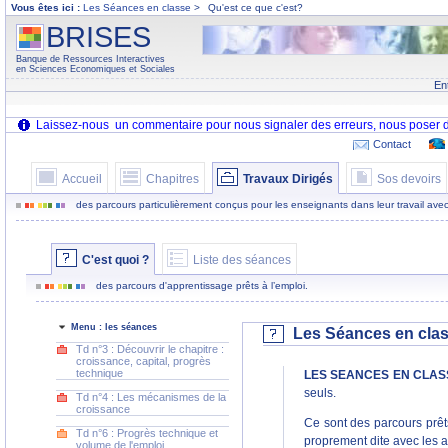
Vous êtes ici :
Les Séances en classe
>
Qu'est ce que c'est?
BRISES
Banque de Ressources Interactives
en Sciences Economiques et Sociales
En
Contact
Accueil
Chapitres
Travaux Dirigés
Sos devoirs
des parcours particulièrement conçus pour les enseignants dans leur travail avec
C'est quoi ?
Liste des séances
des parcours d'apprentissage prêts à l’emploi.
Menu : les séances
Les Séances en class
Td n°3 : Découvrir le chapitre :
croissance, capital, progrès
technique
LES SEANCES EN CLAS
seuls.
Td n°4 : Les mécanismes de la
croissance
Ce sont des parcours prêts 
Td n°6 : Progrès technique et
proprement dite avec les ac
volume de l'emploi