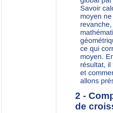
global par
Savoir cal
moyen ne 
revanche,
mathémati
géométriq
ce qui co
moyen. En
résultat, i
et comment
allons pré
2 - Comp
de croi