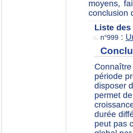
moyens, fait
conclusion q
Liste des 
:
U
n°999
Conclu
Connaître 
période pr
disposer 
permet de 
croissanc
durée diff
peut pas c