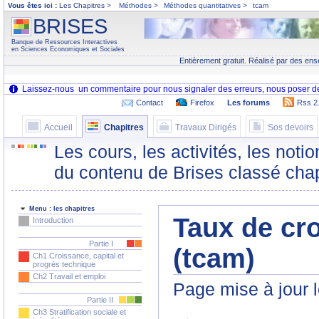
Vous êtes ici :
Les Chapitres >
Méthodes
>
Méthodes quantitatives
>
tcam
BRISES
Banque de Ressources Interactives
en Sciences Economiques et Sociales
Entièrement gratuit. Réalisé par des ens
Contact
Firefox
Les forums
Rss 2
Accueil
Chapitres
Travaux Dirigés
Sos devoirs
Les cours, les activités, les noti
du contenu de Brises classé chap
Menu : les chapitres
Taux de cr
Introduction
Partie I
(tcam)
Ch1 Croissance, capital et
progrès technique
Ch2 Travail et emploi
Page mise à jour 
Partie II
Ch3 Stratification sociale et