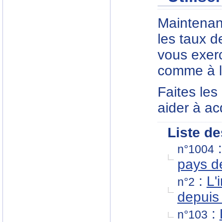
Maintenan
les taux d
vous exerce
comme à l'
Faites les
aider à ac
Liste de
n°1004
pays d
:
L'
n°2
depuis
:
n°103