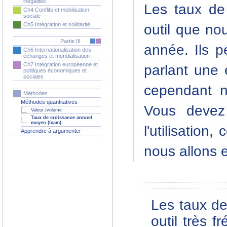
inégalités
Les taux de
Ch4 Conflits et mobilisation
sociale
Ch5 Intégration et solidarité
outil que no
Partie III
année. Ils p
Ch6 Internationalisation des
échanges et mondialisation
Ch7 Intégration européenne et
parlant une 
politiques économiques et
sociales
cependant ne
Méthodes
Méthodes quantitatives
Vous devez
Valeur /volume
Taux de croissance annuel
moyen (tcam)
l'utilisatio
Apprendre à argumenter
nous allons e
Les taux d
outil très 