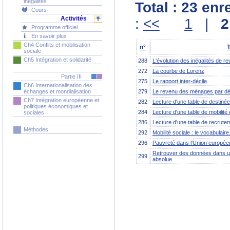
inégalités
Total : 23 en
Cours
Activités
:
<<
1
|
2
Programme officiel
En savoir plus
Ch4 Conflits et mobilisation
n°
T
sociale
Ch5 Intégration et solidarité
288
L'évolution des inégalités de r
272
La courbe de Lorenz
Partie III
275
Le rapport inter-décile
Ch6 Internationalisation des
279
Le revenu des ménages par dé
échanges et mondialisation
Ch7 Intégration européenne et
282
Lecture d'une table de destinée
politiques économiques et
284
Lecture d'une table de mobilité
sociales
286
Lecture d'une table de recrute
Méthodes
292
Mobilité sociale : le vocabulaire
296
Pauvreté dans l'Union europée
Retrouver des données dans une
299
absolue