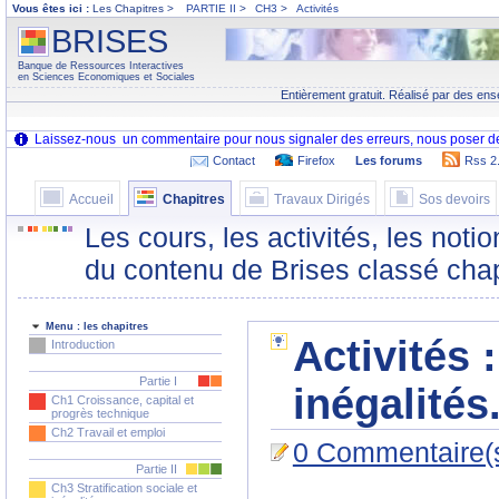
Vous êtes ici :
Les Chapitres >
PARTIE II
>
CH3
>
Activités
BRISES
Banque de Ressources Interactives
en Sciences Economiques et Sociales
Entièrement gratuit. Réalisé par des ens
Contact
Firefox
Les forums
Rss 2
Accueil
Chapitres
Travaux Dirigés
Sos devoirs
Les cours, les activités, les noti
du contenu de Brises classé chap
Menu : les chapitres
Activités :
Introduction
Partie I
inégalités
Ch1 Croissance, capital et
progrès technique
Ch2 Travail et emploi
0 Commentaire(
Partie II
Ch3 Stratification sociale et