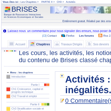
Vous êtes ici :
Les Chapitres >
PARTIE II
>
CH3
>
Activités
BRISES
Banque de Ressources Interactives
en Sciences Economiques et Sociales
Entièrement gratuit. Réalisé par des ens
Contact
Firefox
Les forums
Rss 2
Accueil
Chapitres
Travaux Dirigés
Sos devoirs
Les cours, les activités, les noti
du contenu de Brises classé chap
Menu : les chapitres
Activités :
Introduction
Partie I
inégalités
Ch1 Croissance, capital et
progrès technique
Ch2 Travail et emploi
0 Commentaire(
Partie II
Ch3 Stratification sociale et