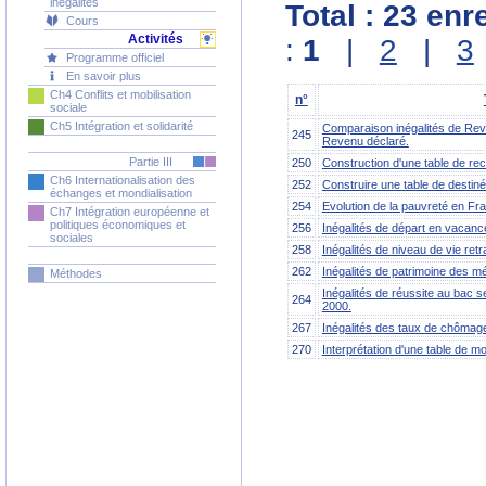
inégalités
Total : 23 en
Cours
Activités
:
1
|
2
|
3
Programme officiel
En savoir plus
Ch4 Conflits et mobilisation
n°
sociale
Ch5 Intégration et solidarité
Comparaison inégalités de Reve
245
Revenu déclaré.
Partie III
250
Construction d'une table de re
Ch6 Internationalisation des
252
Construire une table de destin
échanges et mondialisation
254
Evolution de la pauvreté en Fr
Ch7 Intégration européenne et
politiques économiques et
256
Inégalités de départ en vacance
sociales
258
Inégalités de niveau de vie retra
262
Inégalités de patrimoine des m
Méthodes
Inégalités de réussite au bac se
264
2000.
267
Inégalités des taux de chômag
270
Interprétation d'une table de mo