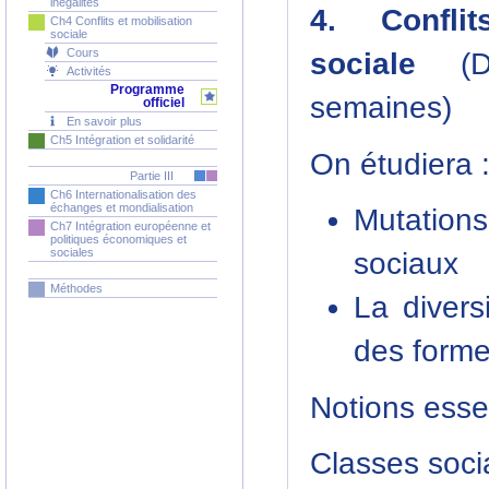
inégalités
4. Conflit
Ch4 Conflits et mobilisation
sociale
Cours
sociale
(Du
Activités
Programme
semaines)
officiel
En savoir plus
Ch5 Intégration et solidarité
On étudiera 
Partie III
Ch6 Internationalisation des
échanges et mondialisation
Mutations
Ch7 Intégration européenne et
politiques économiques et
sociales
sociaux
Méthodes
La divers
des formes
Notions essen
Classes soci