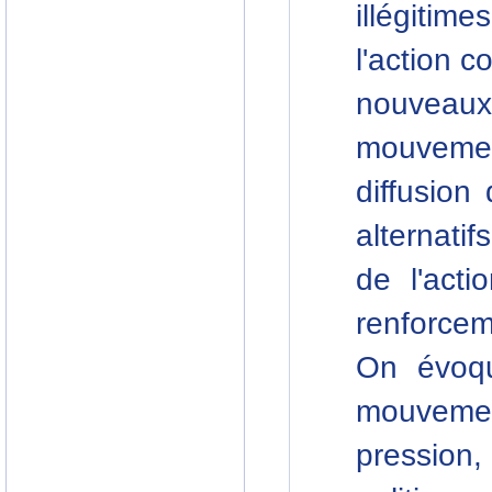
illégitim
l'action c
nouveaux
mouvemen
diffusion
alternati
de l'acti
renforcem
On évoqu
mouveme
pression,