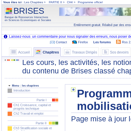
Vous êtes ici :
Les Chapitres >
PARTIE II
>
CH4
>
Programme officiel
BRISES
Banque de Ressources Interactives
en Sciences Economiques et Sociales
Entièrement gratuit. Réalisé par des ens
Contact
Firefox
Les forums
Rss 2
Accueil
Chapitres
Travaux Dirigés
Sos devoirs
Les cours, les activités, les noti
du contenu de Brises classé chap
Menu : les chapitres
Programme 
Introduction
Partie I
mobilisati
Ch1 Croissance, capital et
progrès technique
Ch2 Travail et emploi
Page mise à jour 
Partie II
Ch3 Stratification sociale et