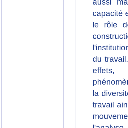
aussi ma
capacité 
le rôle 
constru
l'institut
du travai
effets,
phénomèn
la divers
travail ai
mouvement
l'analys