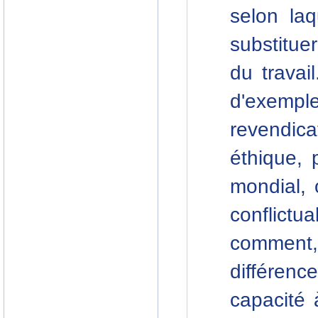
selon la
substitue
du travai
d'exemp
revendic
éthique, 
mondial, 
conflictu
comment
différenc
capacité 