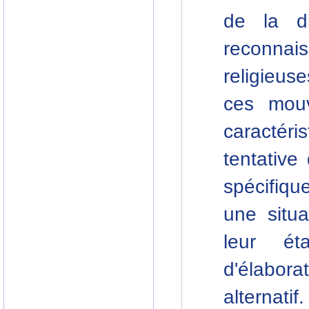
de la di
reconnai
religieus
ces mouv
caractéri
tentative
spécifiqu
une situ
leur ét
d'élabora
alternati