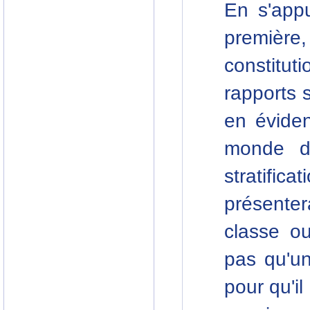
En s'app
première
constituti
rapports 
en éviden
monde du
stratifi
présenter
classe ou
pas qu'un
pour qu'il