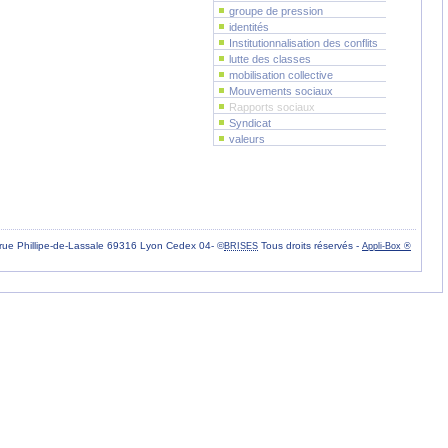
groupe de pression
identités
Institutionnalisation des conflits
lutte des classes
mobilisation collective
Mouvements sociaux
Rapports sociaux
Syndicat
valeurs
rue Phillipe-de-Lassale 69316 Lyon Cedex 04- ©
Tous droits réservés -
BRISES
Appli-Box ®