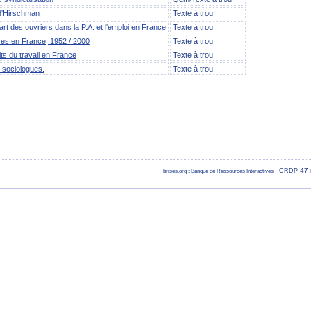
e d'Hirschman
Texte à trou
 part des ouvriers dans la P.A. et l'emploi en France
Texte à trou
ves en France, 1952 / 2000
Texte à trou
lits du travail en France
Texte à trou
s sociologues.
Texte à trou
-
47 
brises.org : Banque de Ressources Interactives
CRDP