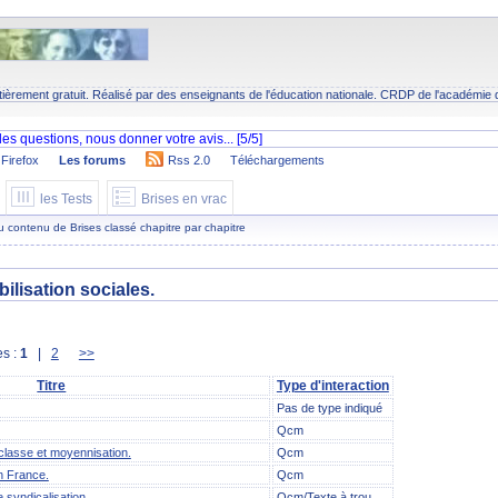
tièrement gratuit. Réalisé par des enseignants de l'éducation nationale.
CRDP
de l'académie 
Firefox
Les forums
Rss 2.0
Téléchargements
les Tests
Brises en vrac
 du contenu de Brises classé chapitre par chapitre
bilisation sociales.
s :
1
|
2
>>
Titre
Type d'interaction
Pas de type indiqué
Qcm
classe et moyennisation.
Qcm
n France.
Qcm
 syndicalisation
Qcm/Texte à trou