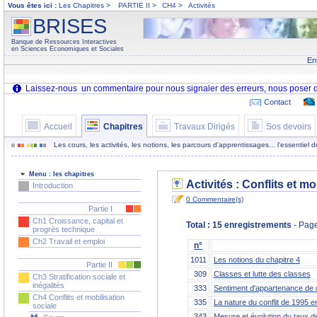
Vous êtes ici :
Les Chapitres >
PARTIE II
>
CH4
>
Activités
BRISES
Banque de Ressources Interactives
en Sciences Economiques et Sociales
En
Contact
Accueil
Chapitres
Travaux Dirigés
Sos devoirs
Les cours, les activités, les notions, les parcours d'apprentissages... l'essentiel
Menu : les chapitres
Activités : Conflits et mo
Introduction
0 Commentaire(s)
Partie I
Ch1 Croissance, capital et
Total : 15 enregistrements
- Page
progrès technique
Ch2 Travail et emploi
n°
1011
Les notions du chapitre 4
Partie II
309
Classes et lutte des classes
Ch3 Stratification sociale et
inégalités
333
Sentiment d'appartenance de 
Ch4 Conflits et mobilisation
335
La nature du conflit de 1995 e
sociale
343
Mesure et évolution du taux de