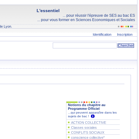
L'essentiel
... pour réussir l'épreuve de SES au bac ES
... pour vous former en Sciences Economiques et Sociales
de Lyon.
Identification
Inscription
Notions du chapitre au
Programme Officiel
...qui peuvent apparaître dans les
sujets de bac !
ACTION COLLECTIVE
Classes sociales
CONFLITS SOCIAUX
conscience collective*