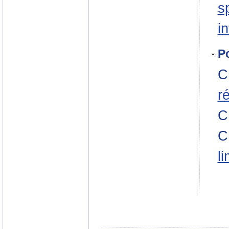
s
i
Po
C
r
C
C
l