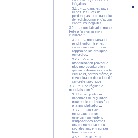
contribue à y réduire les
inégalités.
3.1.3 - Et, dans les pays
riches, les Etats ne
perdent pas toute capacité
de redistribution et d'action
contre les inégalités.
3.2 - La mondialisation mène-
t-elle à l'uniformisation
culturelle ?
3.2.1 - La mondialisation
tend à uniformiser les
consommations ce qui
rapproche les pratiques
culturelles.
3.2.2 - Mais la
mondialisation provoque
plus une acculturation
qu'une uniformisation de la
culture et, parfois même, la
revendication d'une identité
culturelle spécifique.
3.3 - Peut-on réguler la
mondialisation ?
3.3.1 - Les politiques
nationales de régulation
trouvent leurs limites face
à la mondialisation...
3.3.2 - ... Mais de
nouveaux acteurs
émergent qui tentent
d'imposer des normes
environnementales ou
sociales aux entreprises
transnationales...
3.3.3 - ...Et les Etats