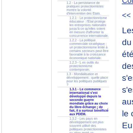
Co
1.2 - La persistance de
pratiques protectionnistes
montre la volonté
<<
d'intervention des Etats.
1.2.1 - Le protectionnisme
éducateur : l'Etat protège
les entreprises nationales
Les
jusqu'à ce qu'elles soient
en mesure d'affronter la
concurrence internationale.
du
1.2.2 - La politique
commerciale stratégique :
un protectionnisme limité à
certains secteurs peut être
ét
favorable à la croissance
économique nationale.
1.2.3 - L es outils du
de
protectionnisme
contemporain.
1.3 - Mondialisation et
s'e
développement : quelle place
pour les politiques publiques
?
s'
1.3.1 - Le commerce
international s'est
développé depuis la
au
seconde guerre
mondiale grâce au choix
du libre-échange ; de
fait, il a surtout bénéficié
le
aux PDEM.
1.3.2 - Les pays en
développement ont plus
Eu
souvent utilisé des
politiques protectionnistes
ou alors tenté un