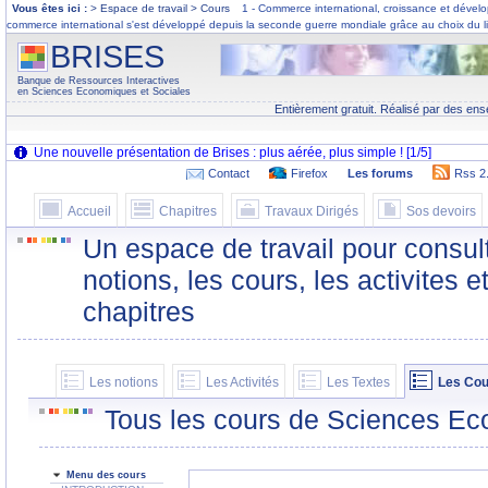
Vous êtes ici :
> Espace de travail > Cours
1 - Commerce international, croissance et déve
commerce international s'est développé depuis la seconde guerre mondiale grâce au choix du li
BRISES
Banque de Ressources Interactives
en Sciences Economiques et Sociales
Entièrement gratuit. Réalisé par des ens
Contact
Firefox
Les forums
Rss 2
Accueil
Chapitres
Travaux Dirigés
Sos devoirs
Un espace de travail pour consult
notions, les cours, les activites e
chapitres
Les notions
Les Activités
Les Textes
Les Cou
Tous les cours de Sciences Ec
Menu des cours