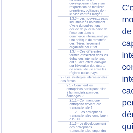
développement basé sur
C'
l'exportation de matières
premières, politiques dont
le bilan est très mitigé !
mo
1.3.3 - Les nouveaux pays
industrialisés notamment
d'Asie du sud-est ont
de 
décidé de jouer la carte de
l'insertion dans le
commerce international par
une politique de remontée
cap
des filières largement
organisée par l'Etat.
1.3.4 - Ces différentes
in
formes d'insertion dans les
échanges internationaux
ont eu des effets ambigus
co
sur l'évolution des écarts
de niveau de vie entre les
régions ou les pays.
int
2 - Les stratégies internationales
des firmes.
2.1 - Comment les
ca
entreprises participent-elles
à la mondialisation des
échanges ?
pe
2.1.1 - Comment une
entreprise devient-elle
transnationale ?
dé
2.1.2 - Les entreprises
transnationales contribuent
à la DIT.
2.1.3 - Le développement
qu
des entreprises
transnationales engendre