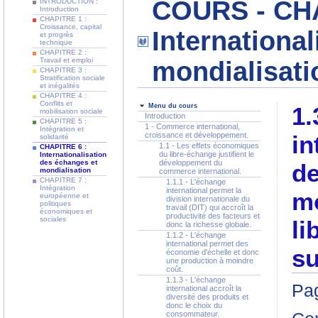
COURS - CHA
INTRODUCTION :
Introduction
CHAPITRE 1 :
Croissance, capital
Internationa
et progrès
technique
CHAPITRE 2 :
Travail et emploi
mondialisati
CHAPITRE 3 :
Stratification sociale
et inégalités
CHAPITRE 4 :
Conflits et
Menu du cours
1.
mobilisation sociale
Introduction
CHAPITRE 5 :
1 - Commerce international,
Intégration et
croissance et développement.
in
solidarité
1.1 - Les effets économiques
CHAPITRE 6 :
du libre-échange justifient le
Internationalisation
des échanges et
développement du
de
mondialisation
commerce international.
CHAPITRE 7 :
1.1.1 - L'échange
Intégration
international permet la
mo
européenne et
division internationale du
politiques
travail (DIT) qui accroît la
économiques et
productivité des facteurs et
sociales
li
donc la richesse globale.
1.1.2 - L'échange
international permet des
su
économie d'échelle et donc
une production à moindre
coût.
1.1.3 - L'échange
Pag
international accroît la
diversité des produits et
donc le choix du
consommateur.