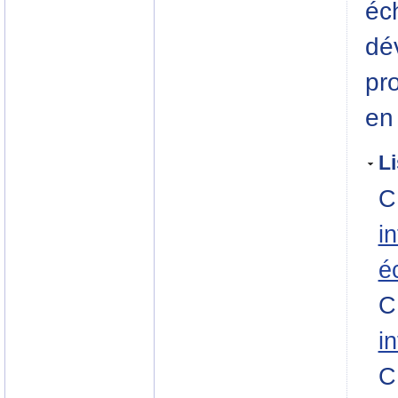
éc
dé
pr
en
Li
C
i
é
C
i
C