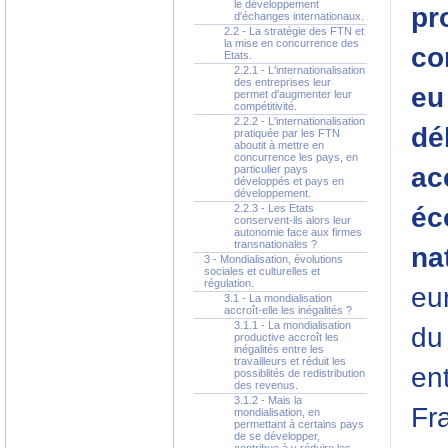
le développement
pr
d'échanges internationaux.
2.2 - La stratégie des FTN et
la mise en concurrence des
co
Etats.
2.2.1 - L'internationalisation
des entreprises leur
eu
permet d'augmenter leur
compétitivité.
2.2.2 - L'internationalisation
dé
pratiquée par les FTN
aboutit à mettre en
concurrence les pays, en
ac
particulier pays
développés et pays en
développement.
2.2.3 - Les Etats
éc
conservent-ils alors leur
autonomie face aux firmes
transnationales ?
na
3 - Mondialisation, évolutions
sociales et culturelles et
régulation.
eur
3.1 - La mondialisation
accroît-elle les inégalités ?
3.1.1 - La mondialisation
du
productive accroît les
inégalités entre les
travailleurs et réduit les
ent
possiblités de redistribution
des revenus.
3.1.2 - Mais la
Fr
mondialisation, en
permettant à certains pays
de se développer,