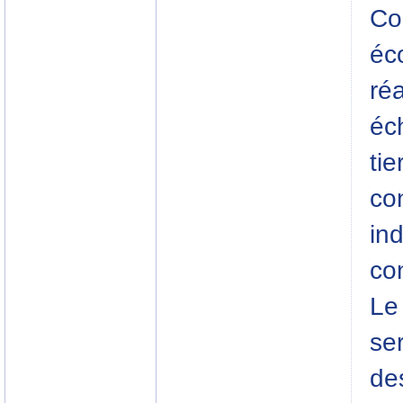
Co
éc
réa
éc
tie
co
in
co
Le
ser
de