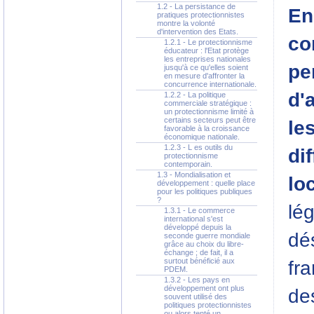
1.2 - La persistance de
En
pratiques protectionnistes
montre la volonté
d'intervention des Etats.
co
1.2.1 - Le protectionnisme
éducateur : l'Etat protège
les entreprises nationales
pe
jusqu'à ce qu'elles soient
en mesure d'affronter la
concurrence internationale.
d'
1.2.2 - La politique
commerciale stratégique :
un protectionnisme limité à
certains secteurs peut être
le
favorable à la croissance
économique nationale.
1.2.3 - L es outils du
di
protectionnisme
contemporain.
1.3 - Mondialisation et
lo
développement : quelle place
pour les politiques publiques
?
lé
1.3.1 - Le commerce
international s'est
développé depuis la
dé
seconde guerre mondiale
grâce au choix du libre-
échange ; de fait, il a
surtout bénéficié aux
fra
PDEM.
1.3.2 - Les pays en
développement ont plus
des
souvent utilisé des
politiques protectionnistes
ou alors tenté un