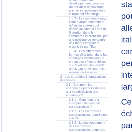
st
développement basé sur
l'exportation de matières
premières, politiques dont
po
le bilan est très mitigé !
1.3.3 - Les nouveaux pays
industrialisés notamment
al
d'Asie du sud-est ont
décidé de jouer la carte de
l'insertion dans le
commerce international par
it
une politique de remontée
des filières largement
organisée par l'Etat.
car
1.3.4 - Ces différentes
formes d'insertion dans les
échanges internationaux
pe
ont eu des effets ambigus
sur l'évolution des écarts
de niveau de vie entre les
in
régions ou les pays.
2 - Les stratégies internationales
des firmes.
lar
2.1 - Comment les
entreprises participent-elles
à la mondialisation des
échanges ?
Ce
2.1.1 - Comment une
entreprise devient-elle
transnationale ?
éc
2.1.2 - Les entreprises
transnationales contribuent
à la DIT.
2.1.3 - Le développement
pa
des entreprises
transnationales engendre