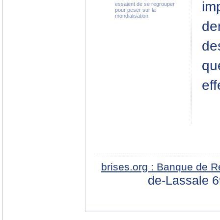
imp
essaient de se regrouper
pour peser sur la
mondialisation.
der
de
qu
eff
brises.org : Banque de R
de-Lassale 