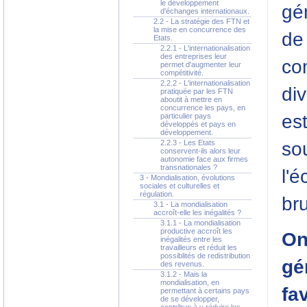
le développement
gé
d'échanges internationaux.
2.2 - La stratégie des FTN et
la mise en concurrence des
de 
Etats.
2.2.1 - L'internationalisation
des entreprises leur
co
permet d'augmenter leur
compétitivité.
2.2.2 - L'internationalisation
di
pratiquée par les FTN
aboutit à mettre en
concurrence les pays, en
est
particulier pays
développés et pays en
développement.
2.2.3 - Les Etats
sou
conservent-ils alors leur
autonomie face aux firmes
transnationales ?
l'
3 - Mondialisation, évolutions
sociales et culturelles et
régulation.
br
3.1 - La mondialisation
accroît-elle les inégalités ?
3.1.1 - La mondialisation
productive accroît les
On
inégalités entre les
travailleurs et réduit les
possiblités de redistribution
gé
des revenus.
3.1.2 - Mais la
mondialisation, en
fa
permettant à certains pays
de se développer,