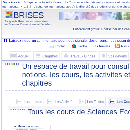
Vous êtes ici :
> Espace de travail > Cours
1 - Commerce international, croissance et déve
international.
>
1.1.3 - L'échange international accroît la diversité des produits et donc le ch
BRISES
Banque de Ressources Interactives
en Sciences Economiques et Sociales
Entièrement gratuit. Réalisé par des ens
Contact
Firefox
Les forums
Rss 2
Accueil
Chapitres
Travaux Dirigés
Sos devoirs
Un espace de travail pour consult
notions, les cours, les activites e
chapitres
Les notions
Les Activités
Les Textes
Les Cou
Tous les cours de Sciences Ec
Menu des cours