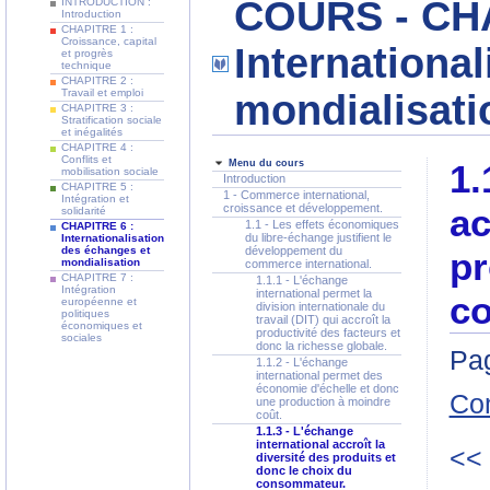
COURS - CHA
INTRODUCTION :
Introduction
CHAPITRE 1 :
Croissance, capital
Internationa
et progrès
technique
CHAPITRE 2 :
Travail et emploi
mondialisati
CHAPITRE 3 :
Stratification sociale
et inégalités
CHAPITRE 4 :
Conflits et
Menu du cours
1.
mobilisation sociale
Introduction
CHAPITRE 5 :
1 - Commerce international,
Intégration et
croissance et développement.
ac
solidarité
1.1 - Les effets économiques
CHAPITRE 6 :
du libre-échange justifient le
Internationalisation
des échanges et
développement du
pr
mondialisation
commerce international.
CHAPITRE 7 :
1.1.1 - L'échange
Intégration
international permet la
c
européenne et
division internationale du
politiques
travail (DIT) qui accroît la
économiques et
productivité des facteurs et
sociales
donc la richesse globale.
Pag
1.1.2 - L'échange
international permet des
économie d'échelle et donc
Co
une production à moindre
coût.
1.1.3 - L'échange
international accroît la
<<
diversité des produits et
donc le choix du
consommateur.