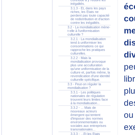
contribue à y réduire les
éc
inégalités.
3.1.3 - Et, dans les pays
riches, les Etats ne
perdent pas toute capacité
co
de redistribution et d'action
contre les inégalités.
3.2 - La mondialisation mène-
me
t-elle à l'uniformisation
culturelle ?
3.2.1 - La mondialisation
di
tend à uniformiser les
consommations ce qui
rapproche les pratiques
di
culturelles.
3.2.2 - Mais la
mondialisation provoque
pe
plus une acculturation
qu'une uniformisation de la
culture et, parfois même, la
li
revendication d'une identité
culturelle spécifique.
3.3 - Peut-on réguler la
mondialisation ?
pl
3.3.1 - Les politiques
nationales de régulation
trouvent leurs limites face
de
à la mondialisation...
3.3.2 - ... Mais de
nouveaux acteurs
ou
émergent qui tentent
d'imposer des normes
environnementales ou
ex
sociales aux entreprises
transnationales...
3.3.3 - ...Et les Etats