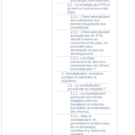
d'échanges internationaux.
2.2 - La stratégie des FTN et
la mise en concurrence des
Etats.
2.2.1 - L'internationalisation
des entreprises leur
permet d'augmenter leur
compétitivité.
2.2.2 - L'internationalisation
pratiquée par les FTN
aboutit à mettre en
concurrence les pays, en
particulier pays
développés et pays en
développement.
2.2.3 - Les Etats
conservent-ils alors leur
autonomie face aux firmes
transnationales ?
3 - Mondialisation, évolutions
sociales et culturelles et
régulation.
3.1 - La mondialisation
accroît-elle les inégalités ?
3.1.1 - La mondialisation
productive accroît les
inégalités entre les
travailleurs et réduit les
possiblités de redistribution
des revenus.
3.1.2 - Mais la
mondialisation, en
permettant à certains pays
de se développer,
contribue à y réduire les
inégalités.