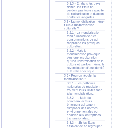
3.1.3 - Et, dans les pays
riches, les Etats ne
perdent pas toute capacité
de redistribution et d'action
contre les inégalités.
3.2 - La mondialisation mène-
t-elle à l'uniformisation
culturelle ?
3.2.1 - La mondialisation
tend à uniformiser les
consommations ce qui
rapproche les pratiques
culturelles.
3.2.2 - Mais la
mondialisation provoque
plus une acculturation
qu'une uniformisation de la
culture et, parfois même, la
revendication d'une identité
culturelle spécifique.
3.3 - Peut-on réguler la
mondialisation ?
3.3.1 - Les politiques
nationales de régulation
trouvent leurs limites face
à la mondialisation...
3.3.2 - ... Mais de
nouveaux acteurs
émergent qui tentent
d'imposer des normes
environnementales ou
sociales aux entreprises
transnationales...
3.3.3 - ...Et les Etats
essaient de se regrouper