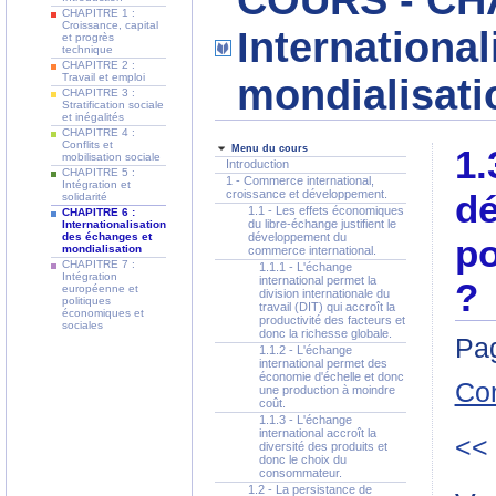
COURS - CHA
CHAPITRE 1 :
Croissance, capital
Internationa
et progrès
technique
CHAPITRE 2 :
Travail et emploi
mondialisati
CHAPITRE 3 :
Stratification sociale
et inégalités
CHAPITRE 4 :
Conflits et
Menu du cours
1.
mobilisation sociale
Introduction
CHAPITRE 5 :
1 - Commerce international,
Intégration et
croissance et développement.
dé
solidarité
1.1 - Les effets économiques
CHAPITRE 6 :
du libre-échange justifient le
Internationalisation
des échanges et
développement du
po
mondialisation
commerce international.
CHAPITRE 7 :
1.1.1 - L'échange
Intégration
international permet la
?
européenne et
division internationale du
politiques
travail (DIT) qui accroît la
économiques et
productivité des facteurs et
sociales
donc la richesse globale.
Pag
1.1.2 - L'échange
international permet des
économie d'échelle et donc
Co
une production à moindre
coût.
1.1.3 - L'échange
international accroît la
<<
diversité des produits et
donc le choix du
consommateur.
1.2 - La persistance de