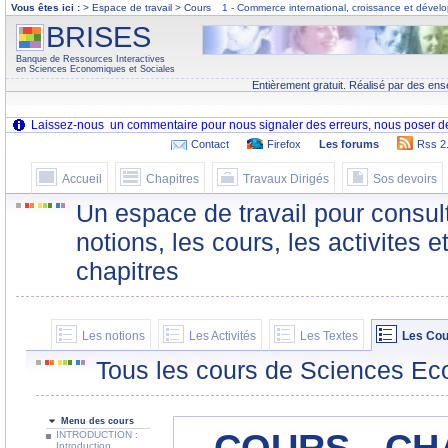
Vous êtes ici :
> Espace de travail > Cours
1 - Commerce international, croissance et déve
BRISES
Banque de Ressources Interactives
en Sciences Economiques et Sociales
Entièrement gratuit. Réalisé par des ens
Contact
Firefox
Les forums
Rss 2
Accueil
Chapitres
Travaux Dirigés
Sos devoirs
Un espace de travail pour consult
notions, les cours, les activites e
chapitres
Les notions
Les Activités
Les Textes
Les Cou
Tous les cours de Sciences Ec
Menu des cours
INTRODUCTION :
Introduction