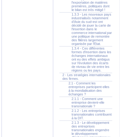
l'exportation de matières
premières, politiques dont
le bilan est très mitigé !
1.3.3 - Les nouveaux pays
industrialisés notamment
d'Asie du sud-est ont
décidé de jouer la carte de
l'insertion dans le
commerce international par
une politique de remontée
des filières largement
organisée par l'Etat.
1.3.4 - Ces différentes
formes d'insertion dans les
échanges internationaux
ont eu des effets ambigus
sur l'évolution des écarts
de niveau de vie entre les
régions ou les pays.
2 - Les stratégies internationales
des firmes.
2.1 - Comment les
entreprises participent-elles
à la mondialisation des
échanges ?
2.1.1 - Comment une
entreprise devient-elle
transnationale ?
2.1.2 - Les entreprises
transnationales contribuent
à la DIT.
2.1.3 - Le développement
des entreprises
transnationales engendre
le développement