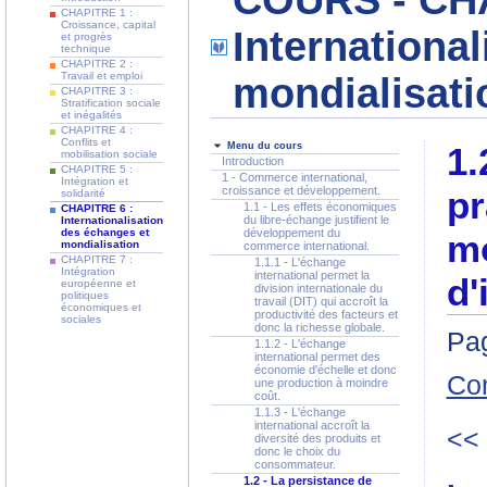
COURS - CHA
CHAPITRE 1 :
Croissance, capital
Internationa
et progrès
technique
CHAPITRE 2 :
Travail et emploi
mondialisati
CHAPITRE 3 :
Stratification sociale
et inégalités
CHAPITRE 4 :
Conflits et
Menu du cours
1.
mobilisation sociale
Introduction
CHAPITRE 5 :
1 - Commerce international,
Intégration et
croissance et développement.
pr
solidarité
1.1 - Les effets économiques
CHAPITRE 6 :
du libre-échange justifient le
Internationalisation
des échanges et
développement du
mo
mondialisation
commerce international.
CHAPITRE 7 :
1.1.1 - L'échange
Intégration
international permet la
d'
européenne et
division internationale du
politiques
travail (DIT) qui accroît la
économiques et
productivité des facteurs et
sociales
donc la richesse globale.
Pag
1.1.2 - L'échange
international permet des
économie d'échelle et donc
Co
une production à moindre
coût.
1.1.3 - L'échange
international accroît la
<<
diversité des produits et
donc le choix du
consommateur.
1.2 - La persistance de