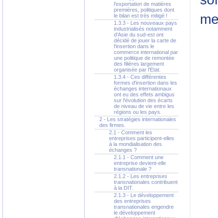
l'exportation de matières
premières, politiques dont
me
le bilan est très mitigé !
1.3.3 - Les nouveaux pays
industrialisés notamment
d'Asie du sud-est ont
décidé de jouer la carte de
l'insertion dans le
commerce international par
une politique de remontée
des filières largement
organisée par l'Etat.
1.3.4 - Ces différentes
formes d'insertion dans les
échanges internationaux
ont eu des effets ambigus
sur l'évolution des écarts
de niveau de vie entre les
régions ou les pays.
2 - Les stratégies internationales
des firmes.
2.1 - Comment les
entreprises participent-elles
à la mondialisation des
échanges ?
2.1.1 - Comment une
entreprise devient-elle
transnationale ?
2.1.2 - Les entreprises
transnationales contribuent
à la DIT.
2.1.3 - Le développement
des entreprises
transnationales engendre
le développement