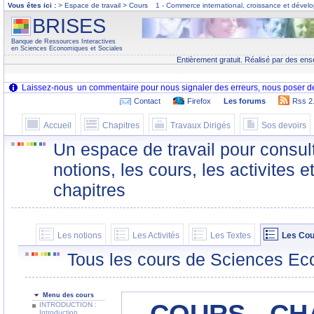
Vous êtes ici :
> Espace de travail > Cours
1 - Commerce international, croissance et déve
BRISES
Banque de Ressources Interactives
en Sciences Economiques et Sociales
Entièrement gratuit. Réalisé par des ens
Contact
Firefox
Les forums
Rss 2
Accueil
Chapitres
Travaux Dirigés
Sos devoirs
Un espace de travail pour consult
notions, les cours, les activites e
chapitres
Les notions
Les Activités
Les Textes
Les Cou
Tous les cours de Sciences Ec
Menu des cours
INTRODUCTION :
Introduction