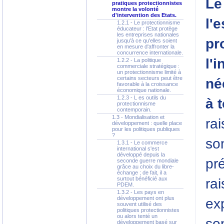
Le
pratiques protectionnistes
montre la volonté
d'intervention des Etats.
l'
1.2.1 - Le protectionnisme
éducateur : l'Etat protège
les entreprises nationales
pr
jusqu'à ce qu'elles soient
en mesure d'affronter la
concurrence internationale.
l'i
1.2.2 - La politique
commerciale stratégique :
un protectionnisme limité à
certains secteurs peut être
né
favorable à la croissance
économique nationale.
1.2.3 - L es outils du
à 
protectionnisme
contemporain.
1.3 - Mondialisation et
rai
développement : quelle place
pour les politiques publiques
?
so
1.3.1 - Le commerce
international s'est
développé depuis la
pr
seconde guerre mondiale
grâce au choix du libre-
échange ; de fait, il a
surtout bénéficié aux
ra
PDEM.
1.3.2 - Les pays en
développement ont plus
ex
souvent utilisé des
politiques protectionnistes
ou alors tenté un
son
développement basé sur