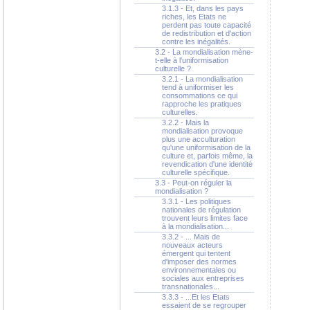
3.1.3 - Et, dans les pays
riches, les Etats ne
perdent pas toute capacité
de redistribution et d'action
contre les inégalités.
3.2 - La mondialisation mène-
t-elle à l'uniformisation
culturelle ?
3.2.1 - La mondialisation
tend à uniformiser les
consommations ce qui
rapproche les pratiques
culturelles.
3.2.2 - Mais la
mondialisation provoque
plus une acculturation
qu'une uniformisation de la
culture et, parfois même, la
revendication d'une identité
culturelle spécifique.
3.3 - Peut-on réguler la
mondialisation ?
3.3.1 - Les politiques
nationales de régulation
trouvent leurs limites face
à la mondialisation...
3.3.2 - ... Mais de
nouveaux acteurs
émergent qui tentent
d'imposer des normes
environnementales ou
sociales aux entreprises
transnationales...
3.3.3 - ...Et les Etats
essaient de se regrouper