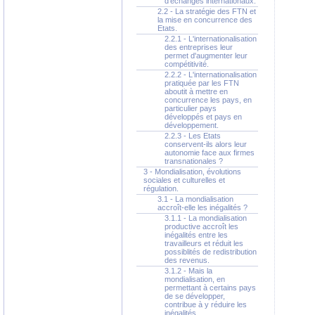
d'échanges internationaux.
2.2 - La stratégie des FTN et
la mise en concurrence des
Etats.
2.2.1 - L'internationalisation
des entreprises leur
permet d'augmenter leur
compétitivité.
2.2.2 - L'internationalisation
pratiquée par les FTN
aboutit à mettre en
concurrence les pays, en
particulier pays
développés et pays en
développement.
2.2.3 - Les Etats
conservent-ils alors leur
autonomie face aux firmes
transnationales ?
3 - Mondialisation, évolutions
sociales et culturelles et
régulation.
3.1 - La mondialisation
accroît-elle les inégalités ?
3.1.1 - La mondialisation
productive accroît les
inégalités entre les
travailleurs et réduit les
possiblités de redistribution
des revenus.
3.1.2 - Mais la
mondialisation, en
permettant à certains pays
de se développer,
contribue à y réduire les
inégalités.