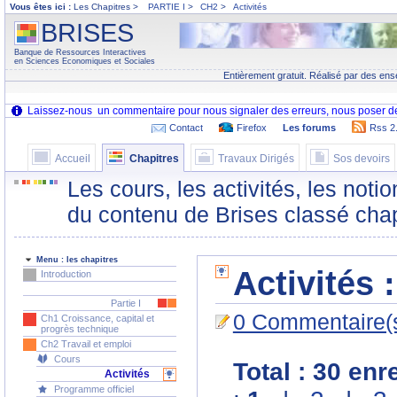
Vous êtes ici :
Les Chapitres >
PARTIE I
>
CH2
>
Activités
BRISES
Banque de Ressources Interactives
en Sciences Economiques et Sociales
Entièrement gratuit. Réalisé par des ens
Contact
Firefox
Les forums
Rss 2
Accueil
Chapitres
Travaux Dirigés
Sos devoirs
Les cours, les activités, les noti
du contenu de Brises classé chap
Menu : les chapitres
Activités 
Introduction
Partie I
0 Commentaire(
Ch1 Croissance, capital et
progrès technique
Ch2 Travail et emploi
Cours
Total : 30 en
Activités
Programme officiel