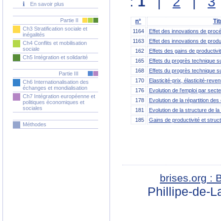
:
1
|
2
|
3
En savoir plus
Partie II
n°
Tit
Ch3 Stratification sociale et
1164
Effet des innovations de procé
inégalités
1163
Effet des innovations de produ
Ch4 Conflits et mobilisation
sociale
162
Effets des gains de productivit
Ch5 Intégration et solidarité
165
Effets du progrès technique su
168
Effets du progrès technique sur
Partie III
170
Elasticité-prix, élasticité-reve
Ch6 Internationalisation des
échanges et mondialisation
176
Evolution de l'emploi par secteu
Ch7 Intégration européenne et
178
Evolution de la répartition des
politiques économiques et
sociales
181
Evolution de la structure de
185
Gains de productivité et struc
Méthodes
brises.org :
Phillipe-de-