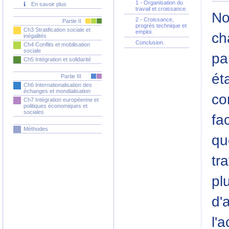
1 - Organisation du
En savoir plus
travail et croissance.
No
2 - Croissance,
Partie II
progrès technique et
Ch3 Stratification sociale et
emploi.
ch
inégalités
Conclusion.
Ch4 Conflits et mobilisation
sociale
pa
Ch5 Intégration et solidarité
ét
Partie III
Ch6 Internationalisation des
échanges et mondialisation
co
Ch7 Intégration européenne et
politiques économiques et
sociales
fa
Méthodes
qu
tr
pl
d'
l'