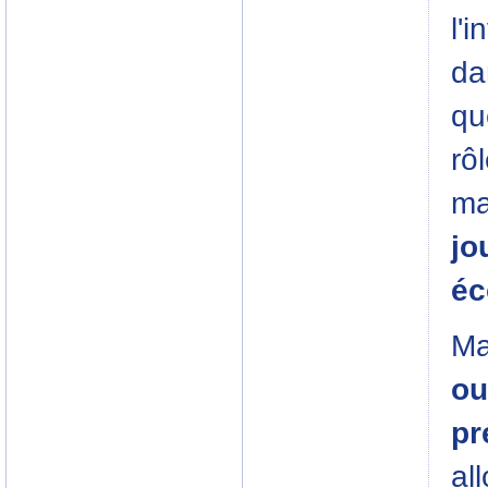
l'
da
qu
rô
ma
jo
éc
Ma
ou
pr
al