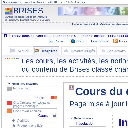
Vous êtes ici :
Les Chapitres >
PARTIE I
>
CH2
>
Cours 2
BRISES
Banque de Ressources Interactives
en Sciences Economiques et Sociales
Entièrement gratuit. Réalisé par des ens
Contact
Firefox
Les forums
Rss 2
Accueil
Chapitres
Travaux Dirigés
Sos devoirs
Les cours, les activités, les noti
du contenu de Brises classé chap
Menu : les chapitres
Cours du 
Introduction
Partie I
Page mise à jour l
Ch1 Croissance, capital et
progrès technique
Ch2 Travail et emploi
Cours
I
Menu du cours
Activités
Introduction
Programme officiel