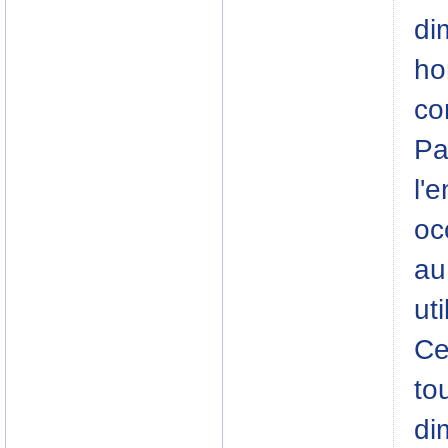
di
ho
co
Pa
l'
oc
au
ut
Ce
to
di