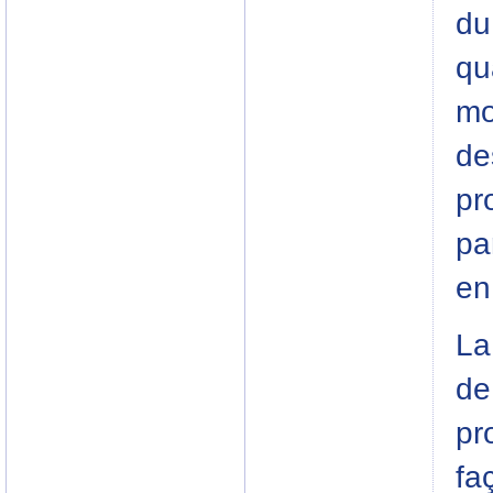
du
qu
mo
de
pr
pa
en
La
de
pr
fa