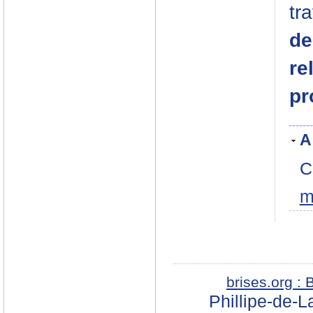
tr
de
re
pr
A
C
m
brises.org :
Phillipe-de-