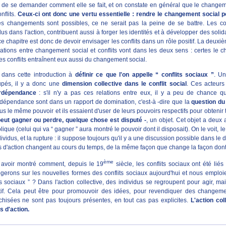
 de se demander comment elle se fait, et on constate en général que le changeme
nflits.
Ceux-ci ont donc une vertu essentielle : rendre le changement social p
s changements sont possibles, ce ne serait pas la peine de se battre. Les conf
dus dans l'action, contribuent aussi à forger les identités et à développer des solida
e chapitre est donc de devoir envisager les conflits dans un rôle positif. La deuxiè
lations entre changement social et conflits vont dans les deux sens : certes le c
es conflits entraînent eux aussi du changement social.
 dans cette introduction à
définir ce que l'on appelle “ conflits sociaux ”
. Un
upés, il y a donc une
dimension collective dans le conflit
social
. Ces acteurs
erdépendance
: s'il n'y a pas ces relations entre eux, il y a peu de chance qu'il
rdépendance sont dans un rapport de domination, c'est-à -dire que la
question du 
us le même pouvoir et ils essaient d'user de leurs pouvoirs respectifs pour obtenir te
peut gagner ou perdre, quelque chose est disputé -
, un objet. Cet objet a deux 
ique (celui qui va “ gagner ” aura montré le pouvoir dont il disposait). On le voit, le
dividus, et la rupture : il suppose toujours qu'il y a une discussion possible dans le
 d'action changent au cours du temps, de la même façon que change la façon dont la
ème
 avoir montré comment, depuis le 19
siècle, les conflits sociaux ont été liés
ogerons sur les nouvelles formes des conflits sociaux aujourd'hui et nous emploi
ts sociaux ” ? Dans l'action collective, des individus se regroupent pour agir, m
ctif. Cela peut être pour promouvoir des idées, pour revendiquer des changemen
chisées ne sont pas toujours présentes, en tout cas pas explicites.
L'action col
s d'action.