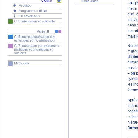
Cours
Conclusion
obligé
Activités
des co
Programme officiel
que le
En savoir plus
indivi
Ch5 Intégration et solidarité
dans c
les re
Partie III
mais l
Ch6 Internationalisation des
échanges et mondialisation
Reste
Ch7 Intégration européenne et
politiques économiques et
regro
sociales
d'int
d'inte
Méthodes
pas to
– on 
symbol
les in
formes
Après
interr
confli
colle
hiérar
forme