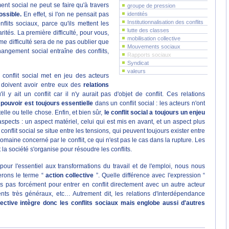
nt social ne peut se faire qu'à travers
groupe de pression
identités
ossible.
En effet, si l'on ne pensait pas
Institutionnalisation des conflits
lits sociaux, parce qu'ils mettent les
lutte des classes
rités. La première difficulté, pour vous,
mobilisation collective
me difficulté sera de ne pas oublier que
Mouvements sociaux
hangement social entraîne des conflits,
Rapports sociaux
Syndicat
valeurs
 conflit social met en jeu des acteurs
 doivent avoir entre eux des
relations
 y ait un conflit car il n'y aurait pas d'objet de conflit. Ces relations
pouvoir est toujours essentielle
dans un conflit social : les acteurs n'ont
lle ou telle chose. Enfin, et bien sûr,
le conflit social a toujours un enjeu
aspects : un aspect matériel, celui qui est mis en avant, et un aspect plus
 conflit social se situe entre les tensions, qui peuvent toujours exister entre
 domaine concerné par le conflit, ce qui n'est pas le cas dans la rupture. Les
 société s'organise pour résoudre les conflits.
 pour l'essentiel aux transformations du travail et de l'emploi, nous nous
erons le terme “
action collective
”. Quelle différence avec l'expression “
ais pas forcément pour entrer en conflit directement avec un autre acteur
ts très généraux, etc… Autrement dit, les relations d'interdépendance
lective intègre donc les conflits sociaux mais englobe aussi d'autres