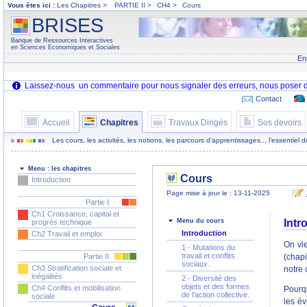
Vous êtes ici :
Les Chapitres >
PARTIE II
>
CH4
>
Cours
BRISES
Banque de Ressources Interactives
en Sciences Economiques et Sociales
En
Contact
Accueil
Chapitres
Travaux Dirigés
Sos devoirs
Les cours, les activités, les notions, les parcours d'apprentissages... l'essentiel
Menu : les chapitres
Cours
Introduction
Page mise à jour le : 13-11-2025
Partie I
Ch1 Croissance, capital et
Menu du cours
Intr
progrès technique
Introduction
Ch2 Travail et emploi
On vie
1 - Mutations du
travail et conflits
Partie II
(chapi
sociaux.
Ch3 Stratification sociale et
notre 
inégalités
2 - Diversité des
objets et des formes
Ch4 Conflits et mobilisation
Pourqu
de l'action collective.
sociale
les év