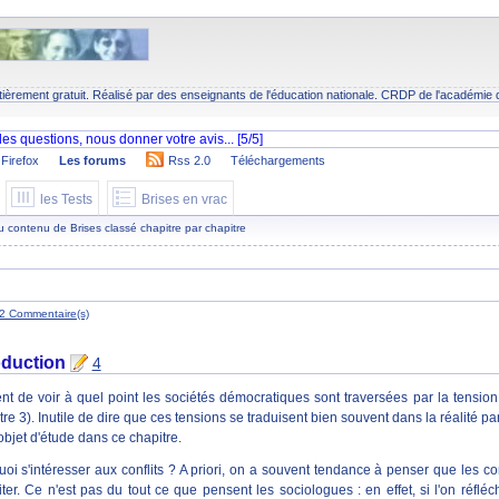
tièrement gratuit. Réalisé par des enseignants de l'éducation nationale.
CRDP
de l'académie 
Firefox
Les forums
Rss 2.0
Téléchargements
les Tests
Brises en vrac
 du contenu de Brises classé chapitre par chapitre
2 Commentaire(s)
oduction
4
nt de voir à quel point les sociétés démocratiques sont traversées par la tension en
tre 3). Inutile de dire que ces tensions se traduisent bien souvent dans la réalité par
objet d'étude dans ce chapitre.
oi s'intéresser aux conflits ? A priori, on a souvent tendance à penser que les conf
iter. Ce n'est pas du tout ce que pensent les sociologues : en effet, si l'on réflé