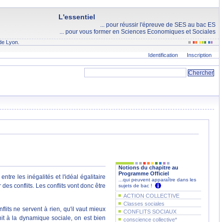
L'essentiel
... pour réussir l'épreuve de SES au bac ES
... pour vous former en Sciences Economiques et Sociales
de Lyon.
Identification
Inscription
Notions du chapitre au
Programme Officiel
tre les inégalités et l'idéal égalitaire
...qui peuvent apparaître dans les
 des conflits. Les conflits vont donc être
sujets de bac !
ACTION COLLECTIVE
Classes sociales
lits ne servent à rien, qu'il vaut mieux
CONFLITS SOCIAUX
chit à la dynamique sociale, on est bien
conscience collective*