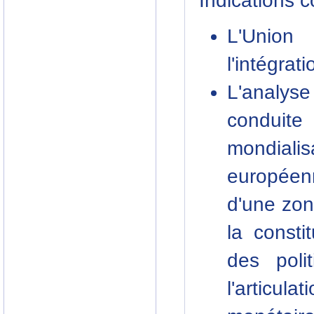
Indications 
L'Union
l'intégrat
L'analys
conduit
mondialis
européenn
d'une zon
la consti
des pol
l'articu