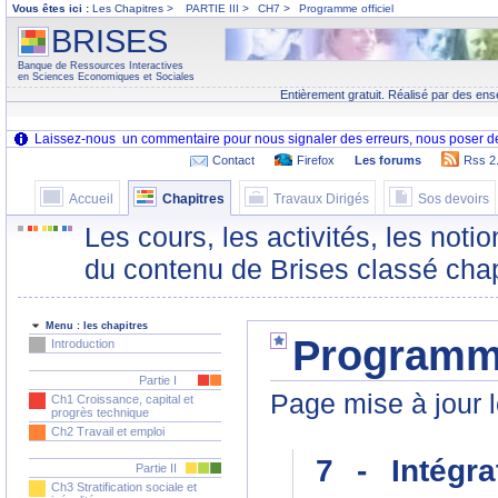
Vous êtes ici :
Les Chapitres >
PARTIE III
>
CH7
>
Programme officiel
BRISES
Banque de Ressources Interactives
en Sciences Economiques et Sociales
Entièrement gratuit. Réalisé par des ens
Contact
Firefox
Les forums
Rss 2
Accueil
Chapitres
Travaux Dirigés
Sos devoirs
Les cours, les activités, les noti
du contenu de Brises classé chap
Menu : les chapitres
Programme
Introduction
Partie I
Page mise à jour 
Ch1 Croissance, capital et
progrès technique
Ch2 Travail et emploi
7 - Intégr
Partie II
Ch3 Stratification sociale et