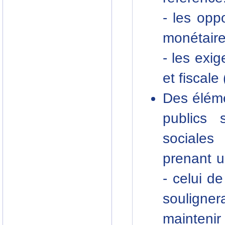
- les opp
monétair
- les exi
et fiscale
Des éléme
publics 
sociale
prenant 
- celui de
souligner
maintenir