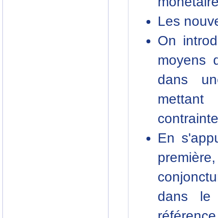
monétaire 
Les nouve
On introd
moyens d
dans un
mettant
contraint
En s'app
première,
conjonct
dans le
référence.