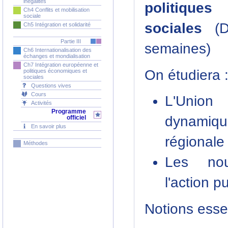
inégalités
politique
Ch4 Conflits et mobilisation
sociale
sociales
(Du
Ch5 Intégration et solidarité
Partie III
semaines)
Ch6 Internationalisation des
échanges et mondialisation
Ch7 Intégration européenne et
On étudiera 
politiques économiques et
sociales
Questions vives
Cours
L'Union
Activités
Programme
dynamiqu
officiel
En savoir plus
régionale
Méthodes
Les no
l'action p
Notions essen