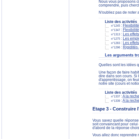
Nous vous proposons ci-
comprendre, puis cherch
N'oubliez pas de noter 
Liste des activités
:
Flexibili
n°1245
:
Flexibili
n°1347
:
Les effets
n°1313
:
Les emplo
n°1275
:
Les effet
n°1283
:
Rigidités
n°1296
Les arguments tr
Quelles sont les idées 
Une façon de faire habi
dire dans son cours. Si 
d'apprentissage, on feu
notre site (cours et notio
Liste des activités
:
A la rech
n°1337
:
A la rech
n°1339
Etape 3 - Construire
Vous savez quelle réponse 
soit convaincant pour celui 
d'abord de la réponse chois
Vous allez donc reprendre m