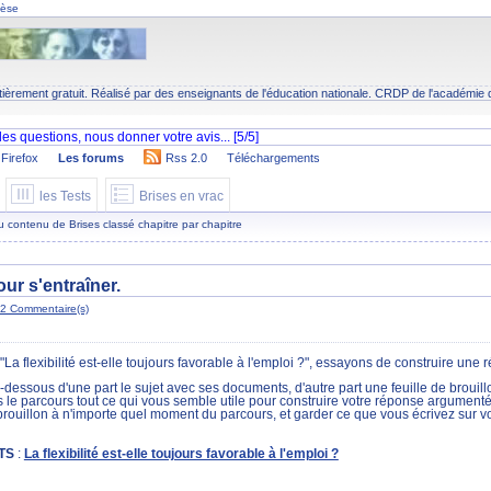
hèse
tièrement gratuit. Réalisé par des enseignants de l'éducation nationale.
CRDP
de l'académie 
Firefox
Les forums
Rss 2.0
Téléchargements
les Tests
Brises en vrac
 du contenu de Brises classé chapitre par chapitre
ur s'entraîner.
2 Commentaire(s)
on "La flexibilité est-elle toujours favorable à l'emploi ?", essayons de construire
-dessous d'une part le sujet avec ses documents, d'autre part une feuille de brouillo
e parcours tout ce qui vous semble utile pour construire votre réponse argumentée
brouillon à n'importe quel moment du parcours, et garder ce que vous écrivez sur vot
TS
:
La flexibilité est-elle toujours favorable à l'emploi ?