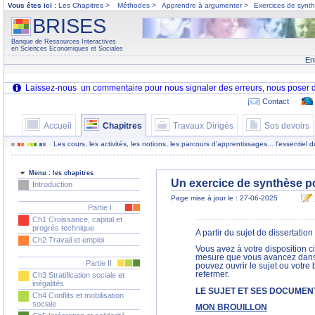
Vous êtes ici :
Les Chapitres >
Méthodes
>
Apprendre à argumenter
>
Exercices de synt
BRISES
Banque de Ressources Interactives
en Sciences Economiques et Sociales
En
Contact
Accueil
Chapitres
Travaux Dirigés
Sos devoirs
Les cours, les activités, les notions, les parcours d'apprentissages... l'essentiel
Menu : les chapitres
Un exercice de synthèse po
Introduction
Page mise à jour le : 27-06-2025
Partie I
Ch1 Croissance, capital et
progrès technique
A partir du sujet de dissertati
Ch2 Travail et emploi
Vous avez à votre disposition ci
mesure que vous avancez dans l
Partie II
pouvez ouvrir le sujet ou votre 
refermer.
Ch3 Stratification sociale et
inégalités
LE SUJET ET SES DOCUMEN
Ch4 Conflits et mobilisation
sociale
MON BROUILLON