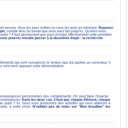
 sont venues. Vous les avez notées ou vous les avez en mémoire.
Reposez-
jet
, compte tenu du travail que vous avez fait jusqu'ici. Qu'allez-vous
sée ? Il faut absolument que vous écriviez effectivement cette première
vous pourrez ensuite passer à la deuxième étape : la recherche
éments qui vont convaincre le lecteur (qui est parfois un correcteur !)
i vont venir appuyer votre démonstration.
naissances personnelles des compléments. On peut faire l'inverse :
connaissances.
Dans les deux cas, il faut que chaque élément, chaque
au sujet ? Ici, nous vous proposons des activités qui vous aideront à
lle, à votre choix.
N'oubliez pas de noter sur "Mon brouillon" les