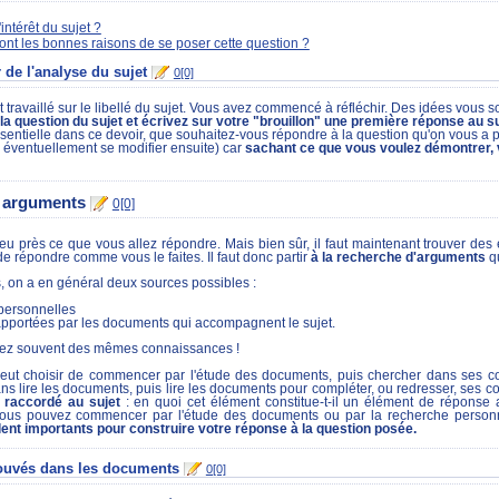
'intérêt du sujet ?
ont les bonnes raisons de se poser cette question ?
 de l'analyse du sujet
0[0]
travaillé sur le libellé du sujet. Vous avez commencé à réfléchir. Des idées vous
la question du sujet et écrivez sur votre "brouillon" une première réponse au su
entielle dans ce devoir, que souhaitez-vous répondre à la question qu'on vous a po
a éventuellement se modifier ensuite) car
sachant ce que vous voulez démontrer, 
s arguments
0[0]
 près ce que vous allez répondre. Mais bien sûr, il faut maintenant trouver des él
e répondre comme vous le faites. Il faut donc partir
à la recherche d'arguments
qu
, on a en général deux sources possibles :
personnelles
pportées par les documents qui accompagnent le sujet.
ssez souvent des mêmes connaissances !
t choisir de commencer par l'étude des documents, puis chercher dans ses con
ns lire les documents, puis lire les documents pour compléter, ou redresser, ses 
t raccordé au sujet
: en quoi cet élément constitue-t-il un élément de réponse 
ous pouvez commencer par l'étude des documents ou par la recherche personne
nt importants pour construire votre réponse à la question posée.
ouvés dans les documents
0[0]