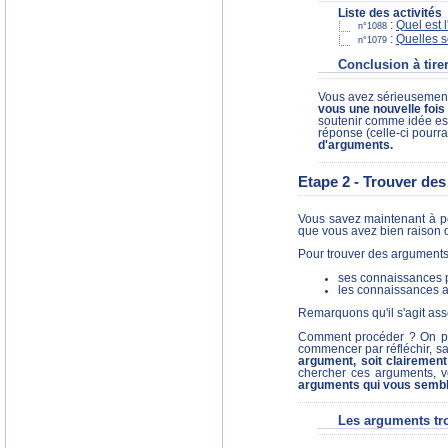
Liste des activités
:
Quel est l
n°1088
:
Quelles s
n°1079
Conclusion à tirer
Vous avez sérieusement 
vous une nouvelle fois 
soutenir comme idée ess
réponse (celle-ci pourr
d'arguments.
Etape 2 - Trouver de
Vous savez maintenant à peu
que vous avez bien raison d
Pour trouver des arguments
ses connaissances 
les connaissances a
Remarquons qu'il s'agit a
Comment procéder ? On peu
commencer par réfléchir, sa
argument, soit clairemen
chercher ces arguments, v
arguments qui vous semble
Les arguments tr