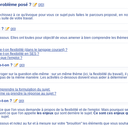
 problème posé ?
0[0]
léchissez à ce qu'évoque pour vous ce sujet puis faites le parcours proposé, en no
suite de votre travail.
n ?
0[0]
dessous. Elles ont toutes pour objectif de vous amener à bien comprendre les thèmes 
e-t-on flexibilité (dans le langage courant) ?
e-t-on flexibilité en SES ?
 que l'emploi ?
-t-on ?
0[0]
erroger sur la question elle-même : sur un même thème (ici, la flexibilité du travail)
as de la même manière. Les activités ci-dessous doivent vous aider à déterminer
prendre la formulation du sujet.
rme va prendre la réponse au sujet ?
-t-on ?
0[0]
 que l'on vous demande à propos de la flexibilité et de l'emploi. Mais pourquoi se
sont ce que l'on appelle
les enjeux
qui sont derrière le sujet.
Ce sont ces enjeux qu
 sujet.
dessous et notez au fur et à mesure sur votre "brouillon" les éléments que vous sou