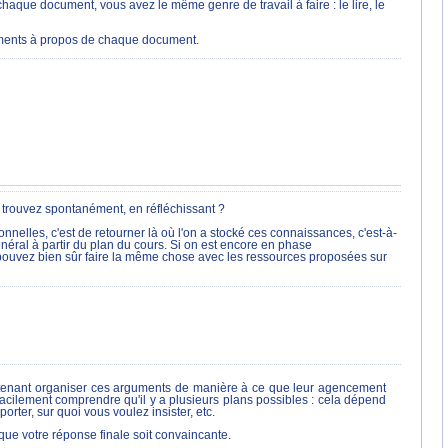
que document, vous avez le même genre de travail à faire : le lire, le
guments à propos de chaque document.
 trouvez spontanément, en réfléchissant ?
elles, c'est de retourner là où l'on a stocké ces connaissances, c'est-à-
néral à partir du plan du cours. Si on est encore en phase
s pouvez bien sûr faire la même chose avec les ressources proposées sur
intenant organiser ces arguments de manière à ce que leur agencement
acilement comprendre qu'il y a plusieurs plans possibles : cela dépend
ter, sur quoi vous voulez insister, etc.
que votre réponse finale soit convaincante.