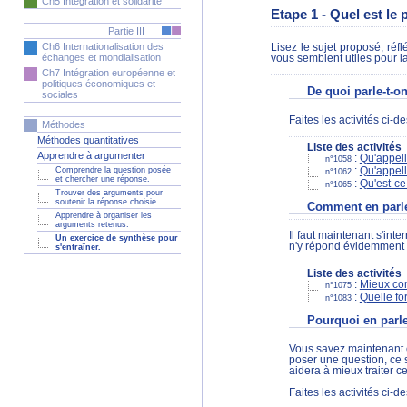
Ch5 Intégration et solidarité
Etape 1 - Quel est le
Partie III
Ch6 Internationalisation des
Lisez le sujet proposé, réf
échanges et mondialisation
vous semblent utiles pour la 
Ch7 Intégration européenne et
politiques économiques et
De quoi parle-t-o
sociales
Faites les activités ci-
Méthodes
Méthodes quantitatives
Liste des activités
Apprendre à argumenter
:
Qu'appell
n°1058
:
Qu'appell
Comprendre la question posée
n°1062
et chercher une réponse.
:
Qu'est-ce
n°1065
Trouver des arguments pour
soutenir la réponse choisie.
Comment en parle
Apprendre à organiser les
arguments retenus.
Il faut maintenant s'int
Un exercice de synthèse pour
n'y répond évidemment p
s'entraîner.
Liste des activités
:
Mieux com
n°1075
:
Quelle fo
n°1083
Pourquoi en parle
Vous savez maintenant ce
poser une question, ce 
aidera à mieux traiter ce
Faites les activités ci-