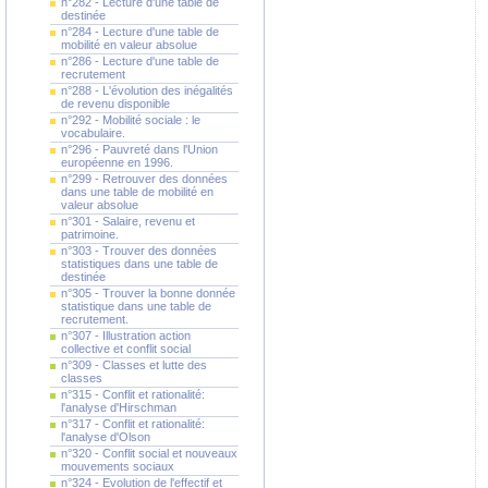
n°282 - Lecture d'une table de
destinée
n°284 - Lecture d'une table de
mobilité en valeur absolue
n°286 - Lecture d'une table de
recrutement
n°288 - L'évolution des inégalités
de revenu disponible
n°292 - Mobilité sociale : le
vocabulaire.
n°296 - Pauvreté dans l'Union
européenne en 1996.
n°299 - Retrouver des données
dans une table de mobilité en
valeur absolue
n°301 - Salaire, revenu et
patrimoine.
n°303 - Trouver des données
statistiques dans une table de
destinée
n°305 - Trouver la bonne donnée
statistique dans une table de
recrutement.
n°307 - Illustration action
collective et conflit social
n°309 - Classes et lutte des
classes
n°315 - Conflit et rationalité:
l'analyse d'Hirschman
n°317 - Conflit et rationalité:
l'analyse d'Olson
n°320 - Conflit social et nouveaux
mouvements sociaux
n°324 - Evolution de l'effectif et