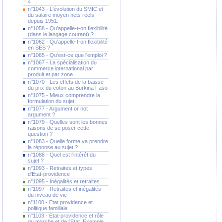
4
n°1043 - L'évolution du SMIC et
du salaire moyen nets réels
depuis 1951.
n°1058 - Qu'appelle-t-on flexibilité
(dans le langage courant) ?
n°1062 - Qu'appelle-t-on flexibilité
en SES ?
n°1065 - Qu'est-ce que l'emploi ?
n°1067 - La spécialisation du
commerce international par
produit et par zone
n°1070 - Les effets de la baisse
du prix du coton au Burkina Faso
n°1075 - Mieux comprendre la
formulation du sujet.
n°1077 - Argument or not
argument ?
n°1079 - Quelles sont les bonnes
raisons de se poser cette
question ?
n°1083 - Quelle forme va prendre
la réponse au sujet ?
n°1088 - Quel est l'intérêt du
sujet ?
n°1093 - Retraites et types
d'Etat-providence
n°1095 - Inégalités et retraites
n°1097 - Retraites et inégalités
du niveau de vie
n°1100 - Etat providence et
politique familiale
n°1103 - Etat-providence et rôle
du marche et de l'Etat. Exemple