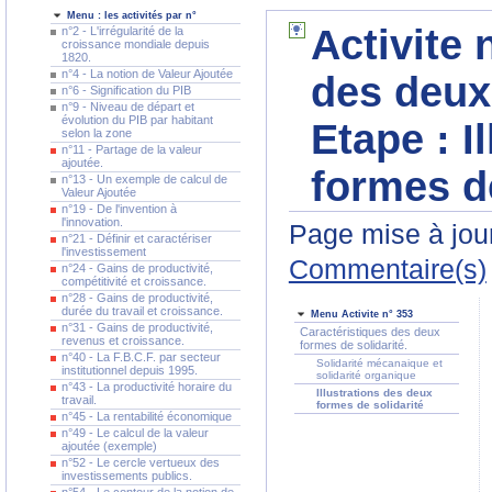
Menu : les activités par n°
Activite 
n°2 - L'irrégularité de la
croissance mondiale depuis
1820.
n°4 - La notion de Valeur Ajoutée
des deux 
n°6 - Signification du PIB
n°9 - Niveau de départ et
évolution du PIB par habitant
Etape :
I
selon la zone
n°11 - Partage de la valeur
ajoutée.
formes de
n°13 - Un exemple de calcul de
Valeur Ajoutée
n°19 - De l'invention à
l'innovation.
Page mise à jour
n°21 - Définir et caractériser
l'investissement
Commentaire(s)
n°24 - Gains de productivité,
compétitivité et croissance.
n°28 - Gains de productivité,
durée du travail et croissance.
Menu Activite n° 353
n°31 - Gains de productivité,
Caractéristiques des deux
revenus et croissance.
formes de solidarité.
n°40 - La F.B.C.F. par secteur
Solidarité mécanaique et
institutionnel depuis 1995.
solidarité organique
n°43 - La productivité horaire du
Illustrations des deux
travail.
formes de solidarité
n°45 - La rentabilité économique
n°49 - Le calcul de la valeur
ajoutée (exemple)
n°52 - Le cercle vertueux des
investissements publics.