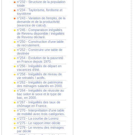
n°232 - Structure de la population
totale
n°234 - Taylorisme, fordisme et
toyotisme
n°243 - Variation de l'emploi, de la
demande et de la productivité
(exercice de calcul).
n°245 - Comparaison inégalités
de Revenu disponible / inégalités
de Revenu déclaré.
n°250 - Construction d'une table
de recrutement.
n°252 - Construire une table de
destinée
n°254 - Evolution de la pauvreté
en France depuis 1970.
n°256 - Inégalités de départ en
vacances d'été.
n°258 - Inégalités de niveau de
vie retraités / actifs.
n°262 - Inégalités de patrimoine
des ménages salariés en 2000.
n°264 - Inégalités de réussite au
bac selon le sexe et le type de
bac, en 2000.
n°267 - Inégalités des taux de
chômage en France.
n°270 - Interprétation d'une table
de mobilité avec trois catégories.
n°272 - La courbe de Lorenz
n°275 - Le rapport inter-décile
n°279 - Le revenu des ménages
par décile