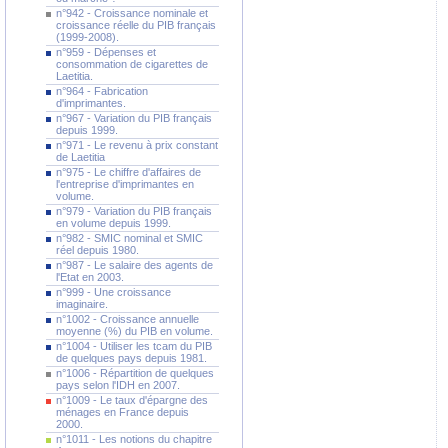
n°942 - Croissance nominale et
croissance réelle du PIB français
(1999-2008).
n°959 - Dépenses et
consommation de cigarettes de
Laetitia.
n°964 - Fabrication
d'imprimantes.
n°967 - Variation du PIB français
depuis 1999.
n°971 - Le revenu à prix constant
de Laetitia
n°975 - Le chiffre d'affaires de
l'entreprise d'imprimantes en
volume.
n°979 - Variation du PIB français
en volume depuis 1999.
n°982 - SMIC nominal et SMIC
réel depuis 1980.
n°987 - Le salaire des agents de
l'Etat en 2003.
n°999 - Une croissance
imaginaire.
n°1002 - Croissance annuelle
moyenne (%) du PIB en volume.
n°1004 - Utiliser les tcam du PIB
de quelques pays depuis 1981.
n°1006 - Répartition de quelques
pays selon l'IDH en 2007.
n°1009 - Le taux d'épargne des
ménages en France depuis
2000.
n°1011 - Les notions du chapitre