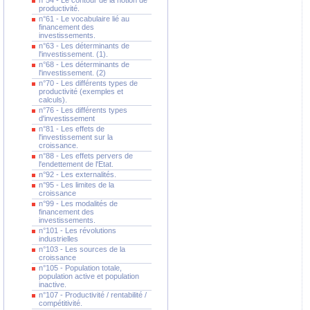
n°54 - Le contour de la notion de
productivité.
n°61 - Le vocabulaire lié au
financement des
investissements.
n°63 - Les déterminants de
l'investissement. (1).
n°68 - Les déterminants de
l'investissement. (2)
n°70 - Les différents types de
productivité (exemples et
calculs).
n°76 - Les différents types
d'investissement
n°81 - Les effets de
l'investissement sur la
croissance.
n°88 - Les effets pervers de
l'endettement de l'Etat.
n°92 - Les externalités.
n°95 - Les limites de la
croissance
n°99 - Les modalités de
financement des
investissements.
n°101 - Les révolutions
industrielles
n°103 - Les sources de la
croissance
n°105 - Population totale,
population active et population
inactive.
n°107 - Productivité / rentabilité /
compétitivité.