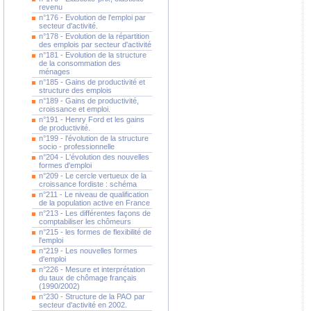
revenu
n°176 - Evolution de l'emploi par
secteur d'activité.
n°178 - Evolution de la répartition
des emplois par secteur d'activité
n°181 - Evolution de la structure
de la consommation des
ménages
n°185 - Gains de productivité et
structure des emplois
n°189 - Gains de productivité,
croissance et emploi.
n°191 - Henry Ford et les gains
de productivité.
n°199 - l'évolution de la structure
socio - professionnelle
n°204 - L'évolution des nouvelles
formes d'emploi
n°209 - Le cercle vertueux de la
croissance fordiste : schéma
n°211 - Le niveau de qualification
de la population active en France
n°213 - Les différentes façons de
comptabiliser les chômeurs
n°215 - les formes de flexibilité de
l'emploi
n°219 - Les nouvelles formes
d'emploi
n°226 - Mesure et interprétation
du taux de chômage français
(1990/2002)
n°230 - Structure de la PAO par
secteur d'activité en 2002.