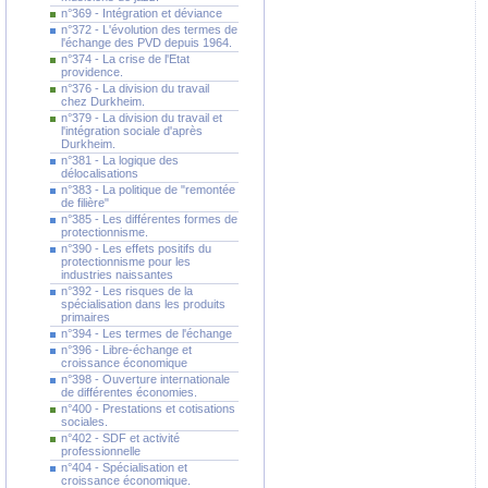
n°369 - Intégration et déviance
n°372 - L'évolution des termes de
l'échange des PVD depuis 1964.
n°374 - La crise de l'Etat
providence.
n°376 - La division du travail
chez Durkheim.
n°379 - La division du travail et
l'intégration sociale d'après
Durkheim.
n°381 - La logique des
délocalisations
n°383 - La politique de "remontée
de filière"
n°385 - Les différentes formes de
protectionnisme.
n°390 - Les effets positifs du
protectionnisme pour les
industries naissantes
n°392 - Les risques de la
spécialisation dans les produits
primaires
n°394 - Les termes de l'échange
n°396 - Libre-échange et
croissance économique
n°398 - Ouverture internationale
de différentes économies.
n°400 - Prestations et cotisations
sociales.
n°402 - SDF et activité
professionnelle
n°404 - Spécialisation et
croissance économique.