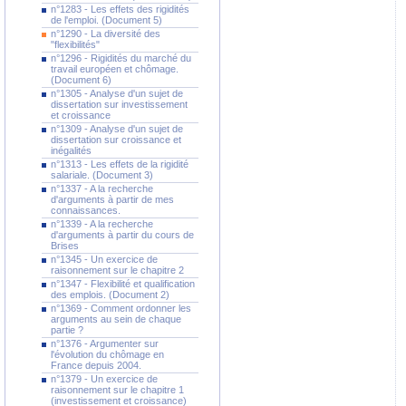
n°1283 - Les effets des rigidités
de l'emploi. (Document 5)
n°1290 - La diversité des
"flexibilités"
n°1296 - Rigidités du marché du
travail européen et chômage.
(Document 6)
n°1305 - Analyse d'un sujet de
dissertation sur investissement
et croissance
n°1309 - Analyse d'un sujet de
dissertation sur croissance et
inégalités
n°1313 - Les effets de la rigidité
salariale. (Document 3)
n°1337 - A la recherche
d'arguments à partir de mes
connaissances.
n°1339 - A la recherche
d'arguments à partir du cours de
Brises
n°1345 - Un exercice de
raisonnement sur le chapitre 2
n°1347 - Flexibilité et qualification
des emplois. (Document 2)
n°1369 - Comment ordonner les
arguments au sein de chaque
partie ?
n°1376 - Argumenter sur
l'évolution du chômage en
France depuis 2004.
n°1379 - Un exercice de
raisonnement sur le chapitre 1
(investissement et croissance)