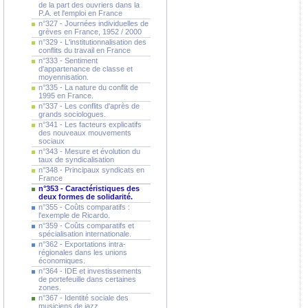
de la part des ouvriers dans la
P.A. et l'emploi en France
n°327 - Journées individuelles de
grèves en France, 1952 / 2000
n°329 - L'institutionnalisation des
conflits du travail en France
n°333 - Sentiment
d'appartenance de classe et
moyennisation.
n°335 - La nature du conflit de
1995 en France.
n°337 - Les conflits d'après de
grands sociologues.
n°341 - Les facteurs explicatifs
des nouveaux mouvements
sociaux
n°343 - Mesure et évolution du
taux de syndicalisation
n°348 - Principaux syndicats en
France
n°353 - Caractéristiques des
deux formes de solidarité.
n°355 - Coûts comparatifs :
l'exemple de Ricardo.
n°359 - Coûts comparatifs et
spécialisation internationale.
n°362 - Exportations intra-
régionales dans les unions
économiques.
n°364 - IDE et investissements
de portefeuille dans certaines
zones.
n°367 - Identité sociale des
musiciens de jazz.