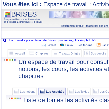
Vous êtes ici :
Espace de travail : Activi
BRISES
Banque de Ressources Interactives
en Sciences Economiques et Sociales
Entièrement gratuit. Réalisé par des ens
Contact
Firefox
Les forums
Rss 2
Accueil
Chapitres
Travaux Dirigés
Sos devoirs
Un espace de travail pour consult
notions, les cours, les activites e
chapitres
Les notions
Les Activités
Les Textes
Les Co
Liste de toutes les activités c