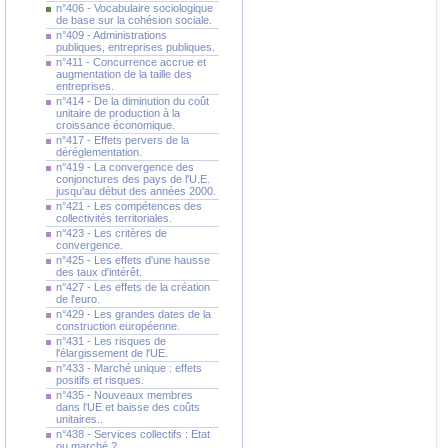
n°406 - Vocabulaire sociologique
de base sur la cohésion sociale.
n°409 - Administrations
publiques, entreprises publiques.
n°411 - Concurrence accrue et
augmentation de la taille des
entreprises.
n°414 - De la diminution du coût
unitaire de production à la
croissance économique.
n°417 - Effets pervers de la
déréglementation.
n°419 - La convergence des
conjonctures des pays de l'U.E.
jusqu'au début des années 2000.
n°421 - Les compétences des
collectivités territoriales.
n°423 - Les critères de
convergence.
n°425 - Les effets d'une hausse
des taux d'intérêt.
n°427 - Les effets de la création
de l'euro.
n°429 - Les grandes dates de la
construction européenne.
n°431 - Les risques de
l'élargissement de l'UE.
n°433 - Marché unique : effets
positifs et risques.
n°435 - Nouveaux membres
dans l'UE et baisse des coûts
unitaires..
n°438 - Services collectifs : Etat
ou marché ?