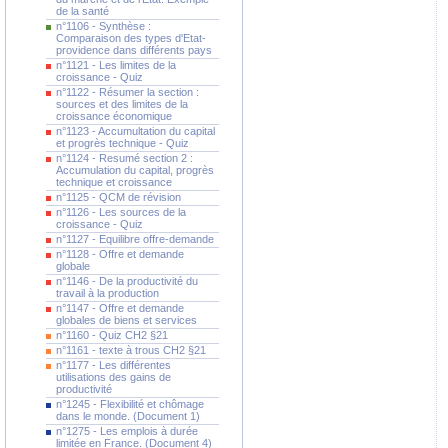
de la santé
n°1106 - Synthèse :
Comparaison des types d'Etat-
providence dans différents pays
n°1121 - Les limites de la
croissance - Quiz
n°1122 - Résumer la section :
sources et des limites de la
croissance économique
n°1123 - Accumultation du capital
et progrès technique - Quiz
n°1124 - Resumé section 2 :
Accumulation du capital, progrès
technique et croissance
n°1125 - QCM de révision
n°1126 - Les sources de la
croissance - Quiz
n°1127 - Equilibre offre-demande
n°1128 - Offre et demande
globale
n°1146 - De la productivité du
travail à la production
n°1147 - Offre et demande
globales de biens et services
n°1160 - Quiz CH2 §21
n°1161 - texte à trous CH2 §21
n°1177 - Les différentes
utilisations des gains de
productivité
n°1245 - Flexibilité et chômage
dans le monde. (Document 1)
n°1275 - Les emplois à durée
limitée en France. (Document 4)