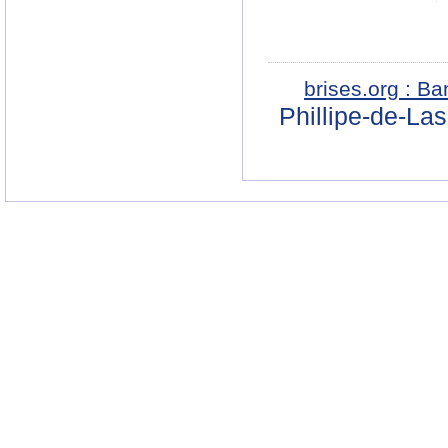
brises.org : B
Phillipe-de-La