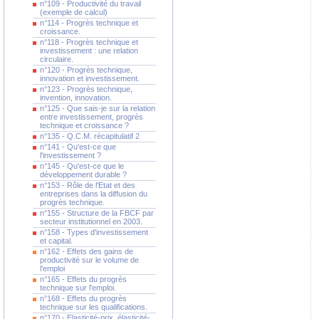
n°109 - Productivité du travail
(exemple de calcul)
n°114 - Progrès technique et
croissance.
n°118 - Progrès technique et
investissement : une relation
circulaire.
n°120 - Progrès technique,
innovation et investissement.
n°123 - Progrès technique,
invention, innovation.
n°125 - Que sais-je sur la relation
entre investissement, progrès
technique et croissance ?
n°135 - Q.C.M. récapitulatif 2
n°141 - Qu'est-ce que
l'investissement ?
n°145 - Qu'est-ce que le
développement durable ?
n°153 - Rôle de l'Etat et des
entreprises dans la diffusion du
progrès technique.
n°155 - Structure de la FBCF par
secteur institutionnel en 2003.
n°158 - Types d'investissement
et capital.
n°162 - Effets des gains de
productivité sur le volume de
l'emploi
n°165 - Effets du progrès
technique sur l'emploi.
n°168 - Effets du progrès
technique sur les qualifications.
n°170 - Elasticité-prix, élasticité-