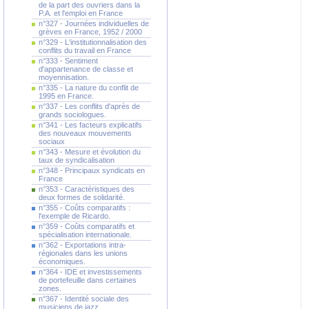
de la part des ouvriers dans la
P.A. et l'emploi en France
n°327 - Journées individuelles de
grèves en France, 1952 / 2000
n°329 - L'institutionnalisation des
conflits du travail en France
n°333 - Sentiment
d'appartenance de classe et
moyennisation.
n°335 - La nature du conflit de
1995 en France.
n°337 - Les conflits d'après de
grands sociologues.
n°341 - Les facteurs explicatifs
des nouveaux mouvements
sociaux
n°343 - Mesure et évolution du
taux de syndicalisation
n°348 - Principaux syndicats en
France
n°353 - Caractéristiques des
deux formes de solidarité.
n°355 - Coûts comparatifs :
l'exemple de Ricardo.
n°359 - Coûts comparatifs et
spécialisation internationale.
n°362 - Exportations intra-
régionales dans les unions
économiques.
n°364 - IDE et investissements
de portefeuille dans certaines
zones.
n°367 - Identité sociale des
musiciens de jazz.