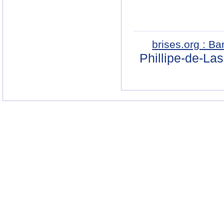
brises.org : B
Phillipe-de-La