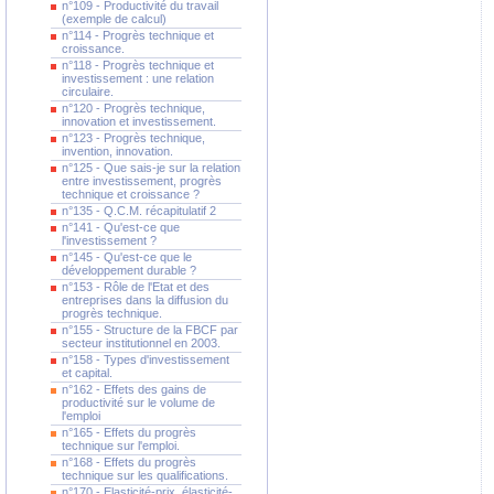
n°109 - Productivité du travail
(exemple de calcul)
n°114 - Progrès technique et
croissance.
n°118 - Progrès technique et
investissement : une relation
circulaire.
n°120 - Progrès technique,
innovation et investissement.
n°123 - Progrès technique,
invention, innovation.
n°125 - Que sais-je sur la relation
entre investissement, progrès
technique et croissance ?
n°135 - Q.C.M. récapitulatif 2
n°141 - Qu'est-ce que
l'investissement ?
n°145 - Qu'est-ce que le
développement durable ?
n°153 - Rôle de l'Etat et des
entreprises dans la diffusion du
progrès technique.
n°155 - Structure de la FBCF par
secteur institutionnel en 2003.
n°158 - Types d'investissement
et capital.
n°162 - Effets des gains de
productivité sur le volume de
l'emploi
n°165 - Effets du progrès
technique sur l'emploi.
n°168 - Effets du progrès
technique sur les qualifications.
n°170 - Elasticité-prix, élasticité-