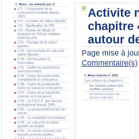
Menu : les activités par n°
Activite 
n°2 - L'irrégularité de la
croissance mondiale depuis
1820.
n°4 - La notion de Valeur Ajoutée
chapitre 
n°6 - Signification du PIB
n°9 - Niveau de départ et
évolution du PIB par habitant
autour de
selon la zone
n°11 - Partage de la valeur
ajoutée.
Page mise à jour
n°13 - Un exemple de calcul de
Valeur Ajoutée
n°19 - De l'invention à
Commentaire(s)
l'innovation.
n°21 - Définir et caractériser
l'investissement
n°24 - Gains de productivité,
Menu Activite n° 1011
compétitivité et croissance.
Les notions du chapitre 4
n°28 - Gains de productivité,
les notions autour des
durée du travail et croissance.
conflits sociaux
n°31 - Gains de productivité,
les notions autour de
revenus et croissance.
l'action collective
n°40 - La F.B.C.F. par secteur
institutionnel depuis 1995.
n°43 - La productivité horaire du
travail.
n°45 - La rentabilité économique
n°49 - Le calcul de la valeur
ajoutée (exemple)
n°52 - Le cercle vertueux des
investissements publics.