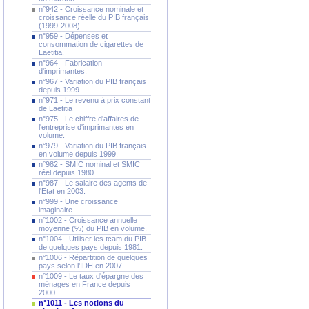
n°942 - Croissance nominale et
croissance réelle du PIB français
(1999-2008).
n°959 - Dépenses et
consommation de cigarettes de
Laetitia.
n°964 - Fabrication
d'imprimantes.
n°967 - Variation du PIB français
depuis 1999.
n°971 - Le revenu à prix constant
de Laetitia
n°975 - Le chiffre d'affaires de
l'entreprise d'imprimantes en
volume.
n°979 - Variation du PIB français
en volume depuis 1999.
n°982 - SMIC nominal et SMIC
réel depuis 1980.
n°987 - Le salaire des agents de
l'Etat en 2003.
n°999 - Une croissance
imaginaire.
n°1002 - Croissance annuelle
moyenne (%) du PIB en volume.
n°1004 - Utiliser les tcam du PIB
de quelques pays depuis 1981.
n°1006 - Répartition de quelques
pays selon l'IDH en 2007.
n°1009 - Le taux d'épargne des
ménages en France depuis
2000.
n°1011 - Les notions du