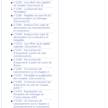
n°1283 - Les effets des rigidités
de l'emploi. (Document 5)
n°1290 - La diversité des
"flexibilités"
n°1296 - Rigidités du marché du
travail européen et chômage.
(Document 6)
n°1305 - Analyse d'un sujet de
dissertation sur investissement
et croissance
n°1309 - Analyse d'un sujet de
dissertation sur croissance et
inégalités
n°1313 - Les effets de la rigidité
salariale. (Document 3)
n°1337 - A la recherche
d'arguments à partir de mes
connaissances.
n°1339 - A la recherche
d'arguments à partir du cours de
Brises
n°1345 - Un exercice de
raisonnement sur le chapitre 2
n°1347 - Flexibilité et qualification
des emplois. (Document 2)
n°1369 - Comment ordonner les
arguments au sein de chaque
partie ?
n°1376 - Argumenter sur
l'évolution du chômage en
France depuis 2004.
n°1379 - Un exercice de
raisonnement sur le chapitre 1
(investissement et croissance)