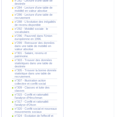
n°282 - Lecture d'une table de
destinée
n°284 - Lecture d'une table de
mobilité en valeur absolue
n°286 - Lecture d'une table de
recrutement
n°288 - L'évolution des inégalités
de revenu disponible
n°292 - Mobilité sociale : le
vocabulaire.
n°296 - Pauvreté dans l'Union
européenne en 1996.
n°299 - Retrouver des données
dans une table de mobilité en
valeur absolue
n°301 - Salaire, revenu et
patrimoine.
n°303 - Trouver des données
statistiques dans une table de
destinée
n°305 - Trouver la bonne donnée
statistique dans une table de
recrutement.
n°307 - Illustration action
collective et conflit social
n°309 - Classes et lutte des
classes
n°315 - Conflit et rationalité:
l'analyse d'Hirschman
n°317 - Conflit et rationalité:
l'analyse d'Olson
n°320 - Conflit social et nouveaux
mouvements sociaux
n°324 - Evolution de l'effectif et