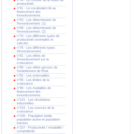
n°54 - Le contour de la notion de
productivité.
n°61 - Le vocabulaire lié au
financement des
investissements.
n°63 - Les déterminants de
l'investissement. (1).
n°68 - Les déterminants de
l'investissement. (2)
n°70 - Les différents types de
productivité (exemples et
calculs).
n°76 - Les différents types
d'investissement
n°81 - Les effets de
l'investissement sur la
croissance.
n°88 - Les effets pervers de
l'endettement de l'Etat.
n°92 - Les externalités.
n°95 - Les limites de la
croissance
n°99 - Les modalités de
financement des
investissements.
n°101 - Les révolutions
industrielles
n°103 - Les sources de la
croissance
n°105 - Population totale,
population active et population
inactive.
n°107 - Productivité / rentabilité /
compétitivité.