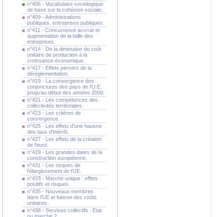
n°406 - Vocabulaire sociologique
de base sur la cohésion sociale.
n°409 - Administrations
publiques, entreprises publiques.
n°411 - Concurrence accrue et
augmentation de la taille des
entreprises.
n°414 - De la diminution du coût
unitaire de production à la
croissance économique.
n°417 - Effets pervers de la
déréglementation.
n°419 - La convergence des
conjonctures des pays de l'U.E.
jusqu'au début des années 2000.
n°421 - Les compétences des
collectivités territoriales.
n°423 - Les critères de
convergence.
n°425 - Les effets d'une hausse
des taux d'intérêt.
n°427 - Les effets de la création
de l'euro.
n°429 - Les grandes dates de la
construction européenne.
n°431 - Les risques de
l'élargissement de l'UE.
n°433 - Marché unique : effets
positifs et risques.
n°435 - Nouveaux membres
dans l'UE et baisse des coûts
unitaires..
n°438 - Services collectifs : Etat
ou marché ?