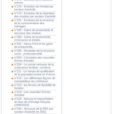
revenu
n°176 - Evolution de l'emploi par
secteur d'activité.
n°178 - Evolution de la répartition
des emplois par secteur d'activité
n°181 - Evolution de la structure
de la consommation des
ménages
n°185 - Gains de productivité et
structure des emplois
n°189 - Gains de productivité,
croissance et emploi.
n°191 - Henry Ford et les gains
de productivité.
n°199 - l'évolution de la structure
socio - professionnelle
n°204 - L'évolution des nouvelles
formes d'emploi
n°209 - Le cercle vertueux de la
croissance fordiste : schéma
n°211 - Le niveau de qualification
de la population active en France
n°213 - Les différentes façons de
comptabiliser les chômeurs
n°215 - les formes de flexibilité de
l'emploi
n°219 - Les nouvelles formes
d'emploi
n°226 - Mesure et interprétation
du taux de chômage français
(1990/2002)
n°230 - Structure de la PAO par
secteur d'activité en 2002.