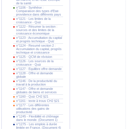
de la santé
n°1106 - Synthèse :
Comparaison des types d'Etat-
providence dans différents pays
n°1121 - Les limites de la
croissance - Quiz
n°1122 - Résumer la section :
sources et des limites de la
croissance économique
n°1123 - Accumultation du capital
et progrès technique - Quiz
n°1124 - Resumé section 2 :
Accumulation du capital, progrès
technique et croissance
n°1125 - QCM de révision
n°1126 - Les sources de la
croissance - Quiz
n°1127 - Equilibre offre-demande
n°1128 - Offre et demande
globale
n°1146 - De la productivité du
travail à la production
n°1147 - Offre et demande
globales de biens et services
n°1160 - Quiz CH2 §21
n°1161 - texte à trous CH2 §21
n°1177 - Les différentes
utilisations des gains de
productivité
n°1245 - Flexibilité et chômage
dans le monde. (Document 1)
n°1275 - Les emplois à durée
limitée en France. (Document 4)