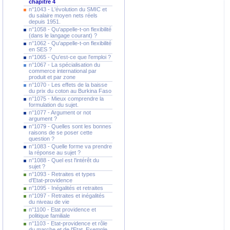
chapitre 4
n°1043 - L'évolution du SMIC et
du salaire moyen nets réels
depuis 1951.
n°1058 - Qu'appelle-t-on flexibilité
(dans le langage courant) ?
n°1062 - Qu'appelle-t-on flexibilité
en SES ?
n°1065 - Qu'est-ce que l'emploi ?
n°1067 - La spécialisation du
commerce international par
produit et par zone
n°1070 - Les effets de la baisse
du prix du coton au Burkina Faso
n°1075 - Mieux comprendre la
formulation du sujet.
n°1077 - Argument or not
argument ?
n°1079 - Quelles sont les bonnes
raisons de se poser cette
question ?
n°1083 - Quelle forme va prendre
la réponse au sujet ?
n°1088 - Quel est l'intérêt du
sujet ?
n°1093 - Retraites et types
d'Etat-providence
n°1095 - Inégalités et retraites
n°1097 - Retraites et inégalités
du niveau de vie
n°1100 - Etat providence et
politique familiale
n°1103 - Etat-providence et rôle
du marche et de l'Etat. Exemple