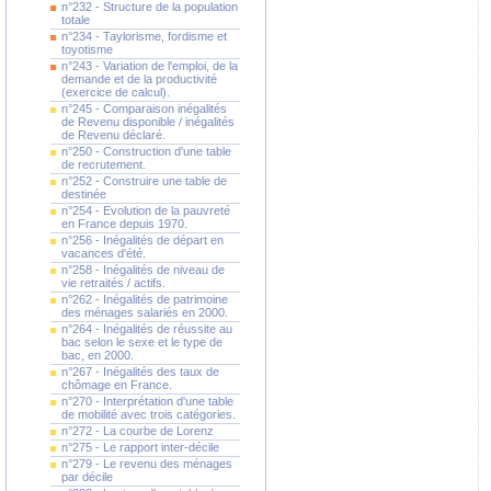
n°232 - Structure de la population
totale
n°234 - Taylorisme, fordisme et
toyotisme
n°243 - Variation de l'emploi, de la
demande et de la productivité
(exercice de calcul).
n°245 - Comparaison inégalités
de Revenu disponible / inégalités
de Revenu déclaré.
n°250 - Construction d'une table
de recrutement.
n°252 - Construire une table de
destinée
n°254 - Evolution de la pauvreté
en France depuis 1970.
n°256 - Inégalités de départ en
vacances d'été.
n°258 - Inégalités de niveau de
vie retraités / actifs.
n°262 - Inégalités de patrimoine
des ménages salariés en 2000.
n°264 - Inégalités de réussite au
bac selon le sexe et le type de
bac, en 2000.
n°267 - Inégalités des taux de
chômage en France.
n°270 - Interprétation d'une table
de mobilité avec trois catégories.
n°272 - La courbe de Lorenz
n°275 - Le rapport inter-décile
n°279 - Le revenu des ménages
par décile