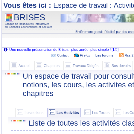
Vous êtes ici :
Espace de travail : Activi
BRISES
Banque de Ressources Interactives
en Sciences Economiques et Sociales
Entièrement gratuit. Réalisé par des ens
Contact
Firefox
Les forums
Rss 2
Accueil
Chapitres
Travaux Dirigés
Sos devoirs
Un espace de travail pour consult
notions, les cours, les activites e
chapitres
Les notions
Les Activités
Les Textes
Les Co
Liste de toutes les activités c