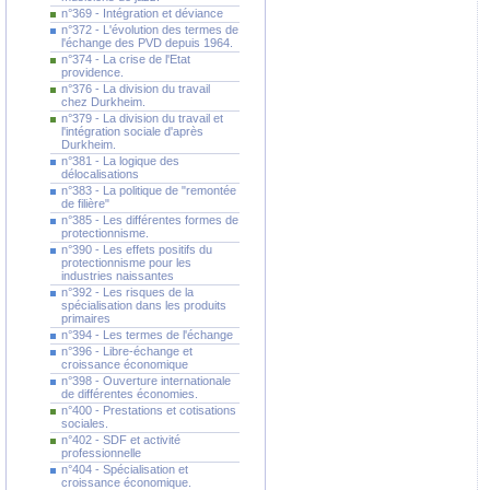
n°369 - Intégration et déviance
n°372 - L'évolution des termes de
l'échange des PVD depuis 1964.
n°374 - La crise de l'Etat
providence.
n°376 - La division du travail
chez Durkheim.
n°379 - La division du travail et
l'intégration sociale d'après
Durkheim.
n°381 - La logique des
délocalisations
n°383 - La politique de "remontée
de filière"
n°385 - Les différentes formes de
protectionnisme.
n°390 - Les effets positifs du
protectionnisme pour les
industries naissantes
n°392 - Les risques de la
spécialisation dans les produits
primaires
n°394 - Les termes de l'échange
n°396 - Libre-échange et
croissance économique
n°398 - Ouverture internationale
de différentes économies.
n°400 - Prestations et cotisations
sociales.
n°402 - SDF et activité
professionnelle
n°404 - Spécialisation et
croissance économique.