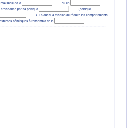
té maximale de la
ou en
 la croissance par sa politique
(politique
). Il a aussi la mission de réduire les comportements
s externes bénéfiques à l'ensemble de la
.