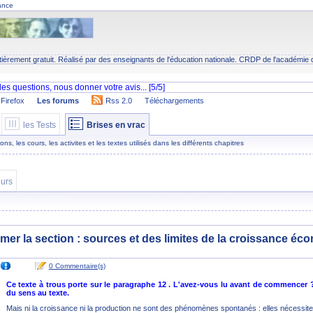
ance
tièrement gratuit. Réalisé par des enseignants de l'éducation nationale.
CRDP
de l'académie 
Firefox
Les forums
Rss 2.0
Téléchargements
les Tests
Brises en vrac
s, les cours, les activites et les textes utilisés dans les différents chapitres
urs
umer la section : sources et des limites de la croissance éc
0 Commentaire(s)
Ce texte à trous porte sur le paragraphe 12 . L'avez-vous lu avant de commencer
du sens au texte.
Mais ni la croissance ni la production ne sont des phénomènes spontanés : elles nécessiten