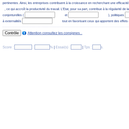
pertinentes. Ainsi, les entreprises contribuent à la croissance en recherchant une efficaci
, ce qui accroît la productivité du travail. L'Etat, pour sa part, contribue à la régularité de
conjonturelles (
et
), politiques
à externalités
tout en favorisant ceux qui apportent des effet
Attention consultez les consignes...
Score :
:
%
|
Essai(s) :
|
Tps :
s.