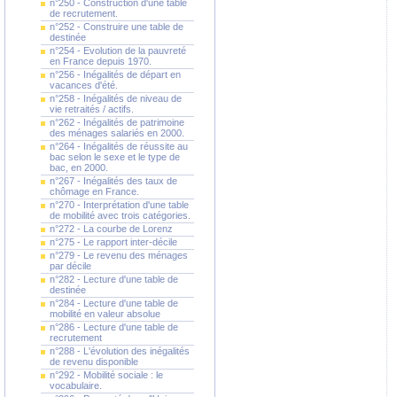
n°250 - Construction d'une table
de recrutement.
n°252 - Construire une table de
destinée
n°254 - Evolution de la pauvreté
en France depuis 1970.
n°256 - Inégalités de départ en
vacances d'été.
n°258 - Inégalités de niveau de
vie retraités / actifs.
n°262 - Inégalités de patrimoine
des ménages salariés en 2000.
n°264 - Inégalités de réussite au
bac selon le sexe et le type de
bac, en 2000.
n°267 - Inégalités des taux de
chômage en France.
n°270 - Interprétation d'une table
de mobilité avec trois catégories.
n°272 - La courbe de Lorenz
n°275 - Le rapport inter-décile
n°279 - Le revenu des ménages
par décile
n°282 - Lecture d'une table de
destinée
n°284 - Lecture d'une table de
mobilité en valeur absolue
n°286 - Lecture d'une table de
recrutement
n°288 - L'évolution des inégalités
de revenu disponible
n°292 - Mobilité sociale : le
vocabulaire.