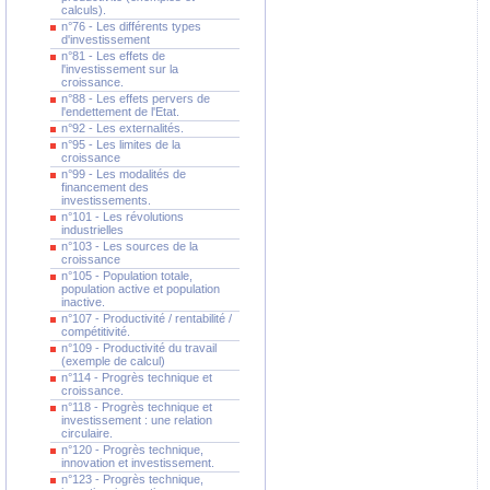
calculs).
n°76 - Les différents types
d'investissement
n°81 - Les effets de
l'investissement sur la
croissance.
n°88 - Les effets pervers de
l'endettement de l'Etat.
n°92 - Les externalités.
n°95 - Les limites de la
croissance
n°99 - Les modalités de
financement des
investissements.
n°101 - Les révolutions
industrielles
n°103 - Les sources de la
croissance
n°105 - Population totale,
population active et population
inactive.
n°107 - Productivité / rentabilité /
compétitivité.
n°109 - Productivité du travail
(exemple de calcul)
n°114 - Progrès technique et
croissance.
n°118 - Progrès technique et
investissement : une relation
circulaire.
n°120 - Progrès technique,
innovation et investissement.
n°123 - Progrès technique,