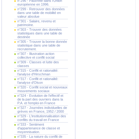
n°296 - Pauvreté dans l'Union
européenne en 1996.
n°299 - Retrouver des données
dans une table de mobilité en
valeur absolue
n°301 - Salaire, revenu et
patrimoine.
n°303 - Trouver des données
statistiques dans une table de
destinée
n°305 - Trouver la bonne donnée
statistique dans une table de
recrutement.
n°307 - Illustration action
collective et conflit social
n°309 - Classes et lutte des
classes
n°315 - Conflit et rationalité:
l'analyse d'Hirschman
n°317 - Conflit et rationalité:
l'analyse d'Olson
n°320 - Conflit social et nouveaux
mouvements sociaux
n°324 - Evolution de l'effectif et
de la part des ouvriers dans la
P.A. et l'emploi en France
n°327 - Journées individuelles de
grèves en France, 1952 / 2000
n°329 - L'institutionnalisation des
conflits du travail en France
n°333 - Sentiment
d'appartenance de classe et
moyennisation.
n°335 - La nature du conflit de