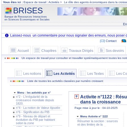
Vous êtes ici :
Espace de travail : Activités >
Le rôle des agents économiques dans la croiss
BRISES
Banque de Ressources Interactives
en Sciences Economiques et Sociales
En
Contact
Accueil
Chapitres
Travaux Dirigés
Sos devoirs
Un espace de travail pour consulter et travailler systématiquement toutes les notion
Les notions
Les Activités
Les Textes
Les Co
Liste de toutes les activités classées par numéro croissant
Menu : les activités par n°
Activite n°1122 : Rés
n°2 - L'irrégularité de la
croissance mondiale depuis
dans la croissance
1820.
n°4 - La notion de Valeur Ajoutée
Page mise à jour le : 04-10-2025
n°6 - Signification du PIB
n°9 - Niveau de départ et
Menu Activite n° 1122
évolution du PIB par habitant
Résumer la section : sources
selon la zone
et des limites de la