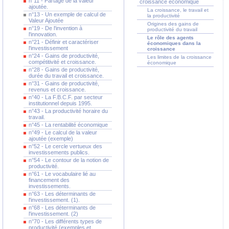
n°11 - Partage de la valeur
croissance économique
ajoutée.
La croissance, le travail et
n°13 - Un exemple de calcul de
la productivité
Valeur Ajoutée
Origines des gains de
n°19 - De l'invention à
productivité du travail
l'innovation.
Le rôle des agents
n°21 - Définir et caractériser
économiques dans la
l'investissement
croissance
n°24 - Gains de productivité,
Les limites de la croissance
compétitivité et croissance.
économique
n°28 - Gains de productivité,
durée du travail et croissance.
n°31 - Gains de productivité,
revenus et croissance.
n°40 - La F.B.C.F. par secteur
institutionnel depuis 1995.
n°43 - La productivité horaire du
travail.
n°45 - La rentabilité économique
n°49 - Le calcul de la valeur
ajoutée (exemple)
n°52 - Le cercle vertueux des
investissements publics.
n°54 - Le contour de la notion de
productivité.
n°61 - Le vocabulaire lié au
financement des
investissements.
n°63 - Les déterminants de
l'investissement. (1).
n°68 - Les déterminants de
l'investissement. (2)
n°70 - Les différents types de
productivité (exemples et