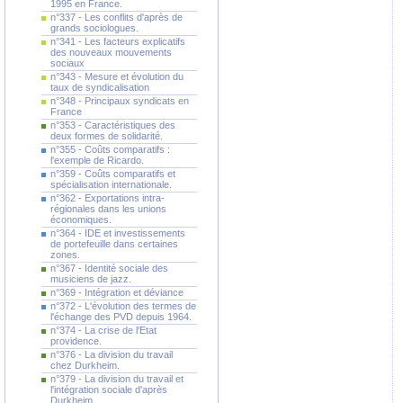
1995 en France.
n°337 - Les conflits d'après de
grands sociologues.
n°341 - Les facteurs explicatifs
des nouveaux mouvements
sociaux
n°343 - Mesure et évolution du
taux de syndicalisation
n°348 - Principaux syndicats en
France
n°353 - Caractéristiques des
deux formes de solidarité.
n°355 - Coûts comparatifs :
l'exemple de Ricardo.
n°359 - Coûts comparatifs et
spécialisation internationale.
n°362 - Exportations intra-
régionales dans les unions
économiques.
n°364 - IDE et investissements
de portefeuille dans certaines
zones.
n°367 - Identité sociale des
musiciens de jazz.
n°369 - Intégration et déviance
n°372 - L'évolution des termes de
l'échange des PVD depuis 1964.
n°374 - La crise de l'Etat
providence.
n°376 - La division du travail
chez Durkheim.
n°379 - La division du travail et
l'intégration sociale d'après
Durkheim.