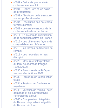
n°189 - Gains de productivité,
croissance et emploi.
n°191 - Henry Ford et les gains
de productivité.
n°199 - l'évolution de la structure
socio - professionnelle
n°204 - L'évolution des nouvelles
formes d'emploi
n°209 - Le cercle vertueux de la
croissance fordiste : schéma
n°211 - Le niveau de qualification
de la population active en France
n°213 - Les différentes façons de
comptabiliser les chômeurs
n°215 - les formes de flexibilité de
l'emploi
n°219 - Les nouvelles formes
d'emploi
n°226 - Mesure et interprétation
du taux de chômage français
(1990/2002)
n°230 - Structure de la PAO par
secteur d'activité en 2002.
n°232 - Structure de la population
totale
n°234 - Taylorisme, fordisme et
toyotisme
n°243 - Variation de l'emploi, de la
demande et de la productivité
(exercice de calcul).
n°245 - Comparaison inégalités
de Revenu disponible / inégalités
de Revenu déclaré.