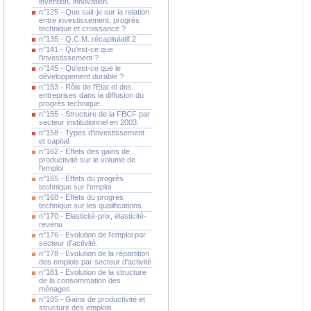
invention, innovation.
n°125 - Que sait-je sur la relation
entre investissement, progrès
technique et croissance ?
n°135 - Q.C.M. récapitulatif 2
n°141 - Qu'est-ce que
l'investissement ?
n°145 - Qu'est-ce que le
développement durable ?
n°153 - Rôle de l'Etat et des
entreprises dans la diffusion du
progrès technique.
n°155 - Structure de la FBCF par
secteur institutionnel en 2003.
n°158 - Types d'investissement
et capital.
n°162 - Effets des gains de
productivité sur le volume de
l'emploi
n°165 - Effets du progrès
technique sur l'emploi.
n°168 - Effets du progrès
technique sur les qualifications.
n°170 - Elasticité-prix, élasticité-
revenu
n°176 - Evolution de l'emploi par
secteur d'activité.
n°178 - Evolution de la répartition
des emplois par secteur d'activité
n°181 - Evolution de la structure
de la consommation des
ménages
n°185 - Gains de productivité et
structure des emplois