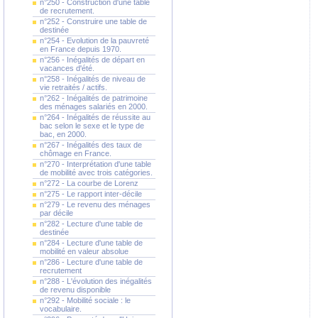
n°250 - Construction d'une table
de recrutement.
n°252 - Construire une table de
destinée
n°254 - Evolution de la pauvreté
en France depuis 1970.
n°256 - Inégalités de départ en
vacances d'été.
n°258 - Inégalités de niveau de
vie retraités / actifs.
n°262 - Inégalités de patrimoine
des ménages salariés en 2000.
n°264 - Inégalités de réussite au
bac selon le sexe et le type de
bac, en 2000.
n°267 - Inégalités des taux de
chômage en France.
n°270 - Interprétation d'une table
de mobilité avec trois catégories.
n°272 - La courbe de Lorenz
n°275 - Le rapport inter-décile
n°279 - Le revenu des ménages
par décile
n°282 - Lecture d'une table de
destinée
n°284 - Lecture d'une table de
mobilité en valeur absolue
n°286 - Lecture d'une table de
recrutement
n°288 - L'évolution des inégalités
de revenu disponible
n°292 - Mobilité sociale : le
vocabulaire.