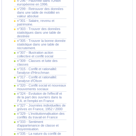
n°296 - Pauvreté dans l'Union
européenne en 1996.
n°299 - Retrouver des données
dans une table de mobilité en
valeur absolue
n°301 - Salaire, revenu et
patrimoine.
n°303 - Trouver des données
statistiques dans une table de
destinée
n°305 - Trouver la bonne donnée
statistique dans une table de
recrutement.
n°307 - Illustration action
collective et conflit social
n°309 - Classes et lutte des
classes
n°315 - Conflit et rationalité:
l'analyse d'Hirschman
n°317 - Conflit et rationalité:
l'analyse d'Olson
n°320 - Conflit social et nouveaux
mouvements sociaux
n°324 - Evolution de l'effectif et
de la part des ouvriers dans la
P.A. et l'emploi en France
n°327 - Journées individuelles de
grèves en France, 1952 / 2000
n°329 - L'institutionnalisation des
conflits du travail en France
n°333 - Sentiment
d'appartenance de classe et
moyennisation.
n°335 - La nature du conflit de