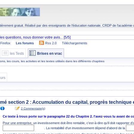
tièrement gratuit. Réalisé par des enseignants de l'éducation nationale.
CRDP
de l'académie 
Firefox
Les forums
Rss 2.0
Téléchargements
les Tests
Brises en vrac
s, les cours, les activites et les textes utilisés dans les différents chapitres
urs
umé section 2 : Accumulation du capital, progrès technique 
2 Commentaire(s)
Ce texte à trous porte sur le paragraphe 22 du Chapitre 2. l'avez-vous lu avant de
Pour une entreprise, un investissement doit être rentable, c'est-à-dire qu'il doit rapporter d
. La rentabilité d'un investissement dépend d'abord de la