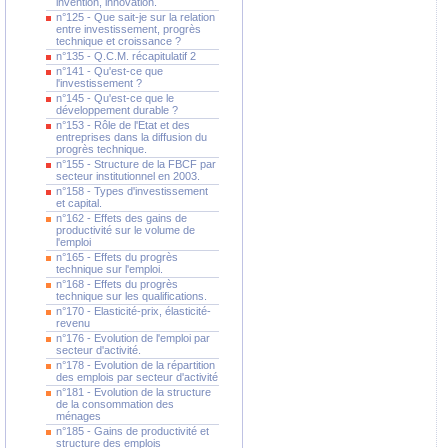
invention, innovation.
n°125 - Que sait-je sur la relation
entre investissement, progrès
technique et croissance ?
n°135 - Q.C.M. récapitulatif 2
n°141 - Qu'est-ce que
l'investissement ?
n°145 - Qu'est-ce que le
développement durable ?
n°153 - Rôle de l'Etat et des
entreprises dans la diffusion du
progrès technique.
n°155 - Structure de la FBCF par
secteur institutionnel en 2003.
n°158 - Types d'investissement
et capital.
n°162 - Effets des gains de
productivité sur le volume de
l'emploi
n°165 - Effets du progrès
technique sur l'emploi.
n°168 - Effets du progrès
technique sur les qualifications.
n°170 - Elasticité-prix, élasticité-
revenu
n°176 - Evolution de l'emploi par
secteur d'activité.
n°178 - Evolution de la répartition
des emplois par secteur d'activité
n°181 - Evolution de la structure
de la consommation des
ménages
n°185 - Gains de productivité et
structure des emplois