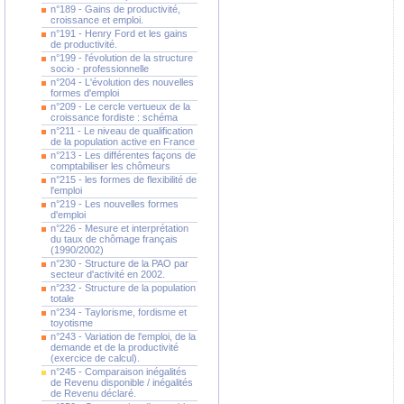
n°189 - Gains de productivité,
croissance et emploi.
n°191 - Henry Ford et les gains
de productivité.
n°199 - l'évolution de la structure
socio - professionnelle
n°204 - L'évolution des nouvelles
formes d'emploi
n°209 - Le cercle vertueux de la
croissance fordiste : schéma
n°211 - Le niveau de qualification
de la population active en France
n°213 - Les différentes façons de
comptabiliser les chômeurs
n°215 - les formes de flexibilité de
l'emploi
n°219 - Les nouvelles formes
d'emploi
n°226 - Mesure et interprétation
du taux de chômage français
(1990/2002)
n°230 - Structure de la PAO par
secteur d'activité en 2002.
n°232 - Structure de la population
totale
n°234 - Taylorisme, fordisme et
toyotisme
n°243 - Variation de l'emploi, de la
demande et de la productivité
(exercice de calcul).
n°245 - Comparaison inégalités
de Revenu disponible / inégalités
de Revenu déclaré.