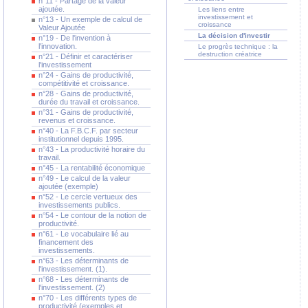
n°11 - Partage de la valeur
ajoutée.
Les liens entre
investissement et
n°13 - Un exemple de calcul de
croissance
Valeur Ajoutée
La décision d'investir
n°19 - De l'invention à
l'innovation.
Le progrès technique : la
destruction créatrice
n°21 - Définir et caractériser
l'investissement
n°24 - Gains de productivité,
compétitivité et croissance.
n°28 - Gains de productivité,
durée du travail et croissance.
n°31 - Gains de productivité,
revenus et croissance.
n°40 - La F.B.C.F. par secteur
institutionnel depuis 1995.
n°43 - La productivité horaire du
travail.
n°45 - La rentabilité économique
n°49 - Le calcul de la valeur
ajoutée (exemple)
n°52 - Le cercle vertueux des
investissements publics.
n°54 - Le contour de la notion de
productivité.
n°61 - Le vocabulaire lié au
financement des
investissements.
n°63 - Les déterminants de
l'investissement. (1).
n°68 - Les déterminants de
l'investissement. (2)
n°70 - Les différents types de
productivité (exemples et