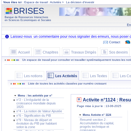
Vous êtes ici :
Espace de travail : Activités >
La décision d'investir
BRISES
Banque de Ressources Interactives
en Sciences Economiques et Sociales
En
Contact
Accueil
Chapitres
Travaux Dirigés
Sos devoirs
Un espace de travail pour consulter et travailler systématiquement toutes les notion
Les notions
Les Activités
Les Textes
Les Co
Liste de toutes les activités classées par numéro croissant
Menu : les activités par n°
Activite n°1124 : Res
n°2 - L'irrégularité de la
croissance mondiale depuis
Page mise à jour le : 13-06-2025
1820.
n°4 - La notion de Valeur Ajoutée
Menu Activite n° 1124
n°6 - Signification du PIB
Resumé section 2 :
n°9 - Niveau de départ et
Accumulation du capital,
évolution du PIB par habitant
progrès technique et
selon la zone
croissance