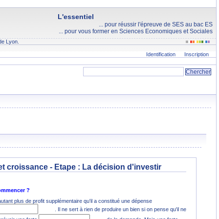
L'essentiel
... pour réussir l'épreuve de SES au bac ES
... pour vous former en Sciences Economiques et Sociales
de Lyon.
Identification
Inscription
et croissance - Etape :
La décision d'investir
 commencer ?
'autant plus de profit supplémentaire qu'il a constitué une dépense
. Il ne sert à rien de produire un bien si on pense qu'il ne