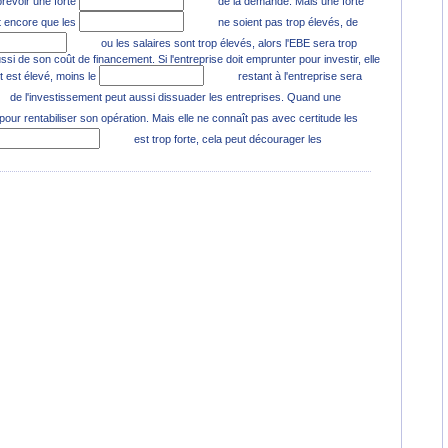
prévoir une forte
de la demande. Mais une forte
ut encore que les
ne soient pas trop élevés, de
ou les salaires sont trop élevés, alors l'EBE sera trop
ssi de son coût de financement. Si l'entreprise doit emprunter pour investir, elle
êt est élevé, moins le
restant à l'entreprise sera
de l'investissement peut aussi dissuader les entreprises. Quand une
pour rentabiliser son opération. Mais elle ne connaît pas avec certitude les
est trop forte, cela peut décourager les