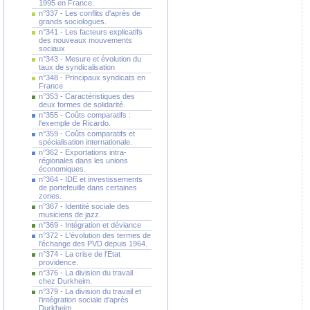
1995 en France.
n°337 - Les conflits d'après de
grands sociologues.
n°341 - Les facteurs explicatifs
des nouveaux mouvements
sociaux
n°343 - Mesure et évolution du
taux de syndicalisation
n°348 - Principaux syndicats en
France
n°353 - Caractéristiques des
deux formes de solidarité.
n°355 - Coûts comparatifs :
l'exemple de Ricardo.
n°359 - Coûts comparatifs et
spécialisation internationale.
n°362 - Exportations intra-
régionales dans les unions
économiques.
n°364 - IDE et investissements
de portefeuille dans certaines
zones.
n°367 - Identité sociale des
musiciens de jazz.
n°369 - Intégration et déviance
n°372 - L'évolution des termes de
l'échange des PVD depuis 1964.
n°374 - La crise de l'Etat
providence.
n°376 - La division du travail
chez Durkheim.
n°379 - La division du travail et
l'intégration sociale d'après
Durkheim.