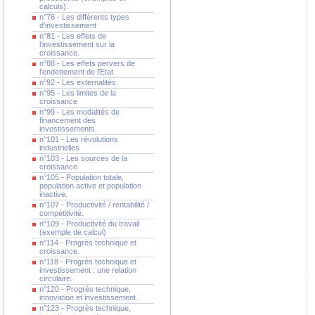
calculs).
n°76 - Les différents types
d'investissement
n°81 - Les effets de
l'investissement sur la
croissance.
n°88 - Les effets pervers de
l'endettement de l'Etat.
n°92 - Les externalités.
n°95 - Les limites de la
croissance
n°99 - Les modalités de
financement des
investissements.
n°101 - Les révolutions
industrielles
n°103 - Les sources de la
croissance
n°105 - Population totale,
population active et population
inactive.
n°107 - Productivité / rentabilité /
compétitivité.
n°109 - Productivité du travail
(exemple de calcul)
n°114 - Progrès technique et
croissance.
n°118 - Progrès technique et
investissement : une relation
circulaire.
n°120 - Progrès technique,
innovation et investissement.
n°123 - Progrès technique,