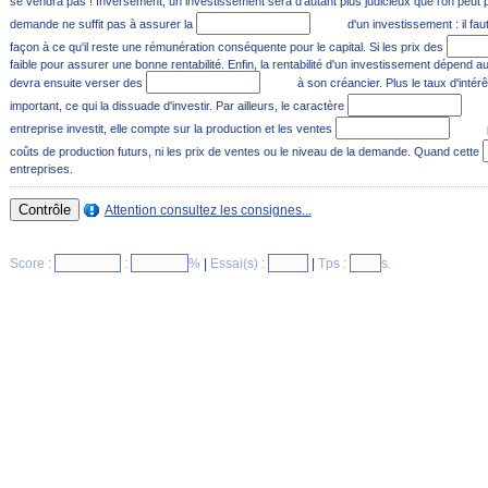
se vendra pas ! Inversement, un investissement sera d'autant plus judicieux que l'on peut 
demande ne suffit pas à assurer la
d'un investissement : il fa
façon à ce qu'il reste une rémunération conséquente pour le capital. Si les prix des
faible pour assurer une bonne rentabilité. Enfin, la rentabilité d'un investissement dépend au
devra ensuite verser des
à son créancier. Plus le taux d'intér
important, ce qui la dissuade d'investir. Par ailleurs, le caractère
entreprise investit, elle compte sur la production et les ventes
coûts de production futurs, ni les prix de ventes ou le niveau de la demande. Quand cette
entreprises.
Attention consultez les consignes...
Score :
:
%
|
Essai(s) :
|
Tps :
s.