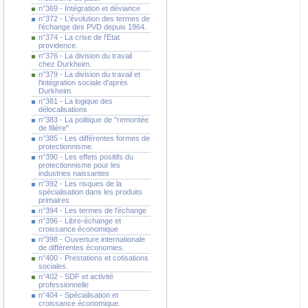
n°369 - Intégration et déviance
n°372 - L'évolution des termes de
l'échange des PVD depuis 1964.
n°374 - La crise de l'Etat
providence.
n°376 - La division du travail
chez Durkheim.
n°379 - La division du travail et
l'intégration sociale d'après
Durkheim.
n°381 - La logique des
délocalisations
n°383 - La politique de "remontée
de filière"
n°385 - Les différentes formes de
protectionnisme.
n°390 - Les effets positifs du
protectionnisme pour les
industries naissantes
n°392 - Les risques de la
spécialisation dans les produits
primaires
n°394 - Les termes de l'échange
n°396 - Libre-échange et
croissance économique
n°398 - Ouverture internationale
de différentes économies.
n°400 - Prestations et cotisations
sociales.
n°402 - SDF et activité
professionnelle
n°404 - Spécialisation et
croissance économique.