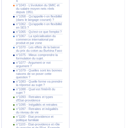
4
n°1043 - L'évolution du SMIC et
du salaire moyen nets réels
depuis 1951.
n°1058 - Qu'appelle-t-on flexibilité
(dans le langage courant) ?
n°1062 - Qu'appelle-t-on flexibilité
en SES ?
n°1065 - Qu'est-ce que l'emploi ?
n°1067 - La spécialisation du
commerce international par
produit et par zone
n°1070 - Les effets de la baisse
du prix du coton au Burkina Faso
n°1075 - Mieux comprendre la
formulation du sujet.
n°1077 - Argument or not
argument ?
n°1079 - Quelles sont les bonnes
raisons de se poser cette
question ?
n°1083 - Quelle forme va prendre
la réponse au sujet ?
n°1088 - Quel est l'intérêt du
sujet ?
n°1093 - Retraites et types
d'Etat-providence
n°1095 - Inégalités et retraites
n°1097 - Retraites et inégalités
du niveau de vie
n°1100 - Etat providence et
politique familiale
n°1103 - Etat-providence et rôle
du marche et de l'Etat. Exemple