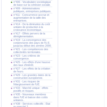
n°406 - Vocabulaire sociologique
de base sur la cohésion sociale.
n°409 - Administrations
publiques, entreprises publiques.
n°411 - Concurrence accrue et
augmentation de la taille des
entreprises.
n°414 - De la diminution du coût
unitaire de production à la
croissance économique.
n°417 - Effets pervers de la
déréglementation.
n°419 - La convergence des
conjonctures des pays de l'U.E.
jusqu'au début des années 2000.
n°421 - Les compétences des
collectivités territoriales.
n°423 - Les critères de
convergence.
n°425 - Les effets d'une hausse
des taux d'intérêt.
n°427 - Les effets de la création
de l'euro.
n°429 - Les grandes dates de la
construction européenne.
n°431 - Les risques de
l'élargissement de l'UE.
n°433 - Marché unique : effets
positifs et risques.
n°435 - Nouveaux membres
dans l'UE et baisse des coûts
unitaires..
n°438 - Services collectifs : Etat
ou marché ?