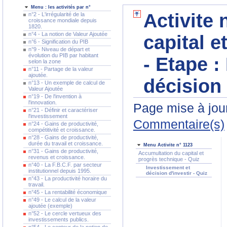
Menu : les activités par n°
Activite
n°2 - L'irrégularité de la
croissance mondiale depuis
1820.
n°4 - La notion de Valeur Ajoutée
capital e
n°6 - Signification du PIB
n°9 - Niveau de départ et
évolution du PIB par habitant
- Etape :
selon la zone
n°11 - Partage de la valeur
ajoutée.
décision 
n°13 - Un exemple de calcul de
Valeur Ajoutée
n°19 - De l'invention à
l'innovation.
Page mise à jour
n°21 - Définir et caractériser
l'investissement
Commentaire(s)
n°24 - Gains de productivité,
compétitivité et croissance.
n°28 - Gains de productivité,
durée du travail et croissance.
Menu Activite n° 1123
n°31 - Gains de productivité,
Accumultation du capital et
revenus et croissance.
progrès technique - Quiz
n°40 - La F.B.C.F. par secteur
Investissement et
institutionnel depuis 1995.
décision d'investir - Quiz
n°43 - La productivité horaire du
travail.
n°45 - La rentabilité économique
n°49 - Le calcul de la valeur
ajoutée (exemple)
n°52 - Le cercle vertueux des
investissements publics.