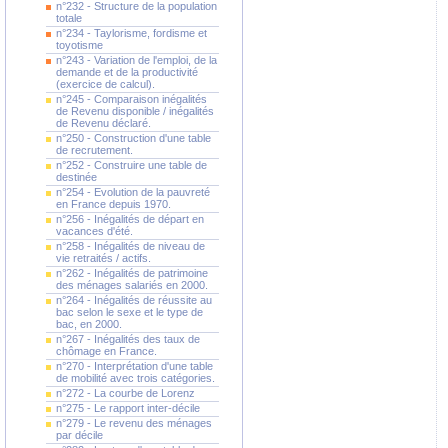
n°232 - Structure de la population
totale
n°234 - Taylorisme, fordisme et
toyotisme
n°243 - Variation de l'emploi, de la
demande et de la productivité
(exercice de calcul).
n°245 - Comparaison inégalités
de Revenu disponible / inégalités
de Revenu déclaré.
n°250 - Construction d'une table
de recrutement.
n°252 - Construire une table de
destinée
n°254 - Evolution de la pauvreté
en France depuis 1970.
n°256 - Inégalités de départ en
vacances d'été.
n°258 - Inégalités de niveau de
vie retraités / actifs.
n°262 - Inégalités de patrimoine
des ménages salariés en 2000.
n°264 - Inégalités de réussite au
bac selon le sexe et le type de
bac, en 2000.
n°267 - Inégalités des taux de
chômage en France.
n°270 - Interprétation d'une table
de mobilité avec trois catégories.
n°272 - La courbe de Lorenz
n°275 - Le rapport inter-décile
n°279 - Le revenu des ménages
par décile