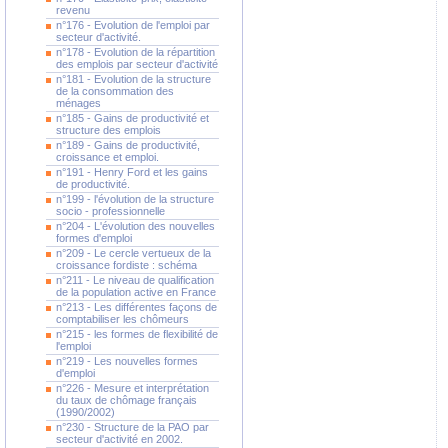
revenu
n°176 - Evolution de l'emploi par
secteur d'activité.
n°178 - Evolution de la répartition
des emplois par secteur d'activité
n°181 - Evolution de la structure
de la consommation des
ménages
n°185 - Gains de productivité et
structure des emplois
n°189 - Gains de productivité,
croissance et emploi.
n°191 - Henry Ford et les gains
de productivité.
n°199 - l'évolution de la structure
socio - professionnelle
n°204 - L'évolution des nouvelles
formes d'emploi
n°209 - Le cercle vertueux de la
croissance fordiste : schéma
n°211 - Le niveau de qualification
de la population active en France
n°213 - Les différentes façons de
comptabiliser les chômeurs
n°215 - les formes de flexibilité de
l'emploi
n°219 - Les nouvelles formes
d'emploi
n°226 - Mesure et interprétation
du taux de chômage français
(1990/2002)
n°230 - Structure de la PAO par
secteur d'activité en 2002.