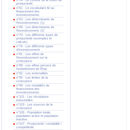
n°54 - Le contour de la notion de
productivité.
n°61 - Le vocabulaire lié au
financement des
investissements.
n°63 - Les déterminants de
l'investissement. (1).
n°68 - Les déterminants de
l'investissement. (2)
n°70 - Les différents types de
productivité (exemples et
calculs).
n°76 - Les différents types
d'investissement
n°81 - Les effets de
l'investissement sur la
croissance.
n°88 - Les effets pervers de
l'endettement de l'Etat.
n°92 - Les externalités.
n°95 - Les limites de la
croissance
n°99 - Les modalités de
financement des
investissements.
n°101 - Les révolutions
industrielles
n°103 - Les sources de la
croissance
n°105 - Population totale,
population active et population
inactive.
n°107 - Productivité / rentabilité /
compétitivité.