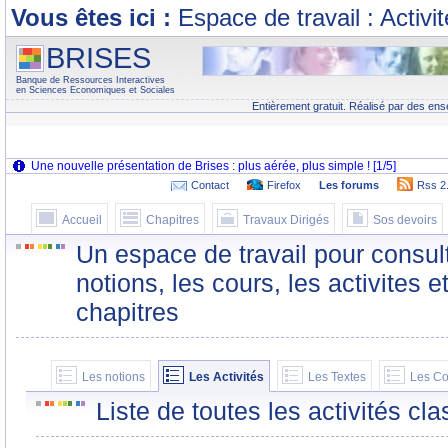
Vous êtes ici :
Espace de travail : Activi
BRISES
Banque de Ressources Interactives
en Sciences Economiques et Sociales
Entièrement gratuit. Réalisé par des ens
Contact
Firefox
Les forums
Rss 2
Accueil
Chapitres
Travaux Dirigés
Sos devoirs
Un espace de travail pour consult
notions, les cours, les activites e
chapitres
Les notions
Les Activités
Les Textes
Les Co
Liste de toutes les activités c