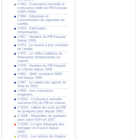
n°942 - Croissance nominale et
croissance réelle du PIB français
(1999-2008).
n°959 - Dépenses et
consommation de cigarettes de
Laetitia.
n°964 - Fabrication
d'imprimantes.
n°967 - Variation du PIB français
depuis 1999.
n°971 - Le revenu à prix constant
de Laetitia
n°975 - Le chiffre d'affaires de
l'entreprise d'imprimantes en
volume.
n°979 - Variation du PIB français
en volume depuis 1999.
n°982 - SMIC nominal et SMIC
réel depuis 1980.
n°987 - Le salaire des agents de
l'Etat en 2003.
n°999 - Une croissance
imaginaire.
n°1002 - Croissance annuelle
moyenne (%) du PIB en volume.
n°1004 - Utiliser les tcam du PIB
de quelques pays depuis 1981.
n°1006 - Répartition de quelques
pays selon l'IDH en 2007.
n°1009 - Le taux d'épargne des
ménages en France depuis
2000.
n°1011 - Les notions du chapitre