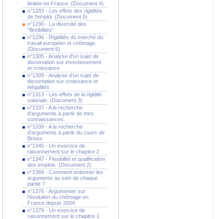
limitée en France. (Document 4)
n°1283 - Les effets des rigidités
de l'emploi. (Document 5)
n°1290 - La diversité des
"flexibilités"
n°1296 - Rigidités du marché du
travail européen et chômage.
(Document 6)
n°1305 - Analyse d'un sujet de
dissertation sur investissement
et croissance
n°1309 - Analyse d'un sujet de
dissertation sur croissance et
inégalités
n°1313 - Les effets de la rigidité
salariale. (Document 3)
n°1337 - A la recherche
d'arguments à partir de mes
connaissances.
n°1339 - A la recherche
d'arguments à partir du cours de
Brises
n°1345 - Un exercice de
raisonnement sur le chapitre 2
n°1347 - Flexibilité et qualification
des emplois. (Document 2)
n°1369 - Comment ordonner les
arguments au sein de chaque
partie ?
n°1376 - Argumenter sur
l'évolution du chômage en
France depuis 2004.
n°1379 - Un exercice de
raisonnement sur le chapitre 1