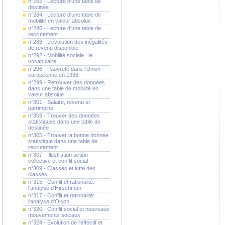
n°282 - Lecture d'une table de
destinée
n°284 - Lecture d'une table de
mobilité en valeur absolue
n°286 - Lecture d'une table de
recrutement
n°288 - L'évolution des inégalités
de revenu disponible
n°292 - Mobilité sociale : le
vocabulaire.
n°296 - Pauvreté dans l'Union
européenne en 1996.
n°299 - Retrouver des données
dans une table de mobilité en
valeur absolue
n°301 - Salaire, revenu et
patrimoine.
n°303 - Trouver des données
statistiques dans une table de
destinée
n°305 - Trouver la bonne donnée
statistique dans une table de
recrutement.
n°307 - Illustration action
collective et conflit social
n°309 - Classes et lutte des
classes
n°315 - Conflit et rationalité:
l'analyse d'Hirschman
n°317 - Conflit et rationalité:
l'analyse d'Olson
n°320 - Conflit social et nouveaux
mouvements sociaux
n°324 - Evolution de l'effectif et