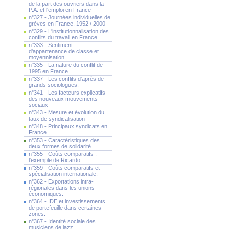
de la part des ouvriers dans la
P.A. et l'emploi en France
n°327 - Journées individuelles de
grèves en France, 1952 / 2000
n°329 - L'institutionnalisation des
conflits du travail en France
n°333 - Sentiment
d'appartenance de classe et
moyennisation.
n°335 - La nature du conflit de
1995 en France.
n°337 - Les conflits d'après de
grands sociologues.
n°341 - Les facteurs explicatifs
des nouveaux mouvements
sociaux
n°343 - Mesure et évolution du
taux de syndicalisation
n°348 - Principaux syndicats en
France
n°353 - Caractéristiques des
deux formes de solidarité.
n°355 - Coûts comparatifs :
l'exemple de Ricardo.
n°359 - Coûts comparatifs et
spécialisation internationale.
n°362 - Exportations intra-
régionales dans les unions
économiques.
n°364 - IDE et investissements
de portefeuille dans certaines
zones.
n°367 - Identité sociale des
musiciens de jazz.