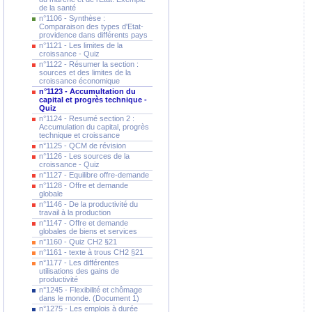
de la santé
n°1106 - Synthèse :
Comparaison des types d'Etat-
providence dans différents pays
n°1121 - Les limites de la
croissance - Quiz
n°1122 - Résumer la section :
sources et des limites de la
croissance économique
n°1123 - Accumultation du
capital et progrès technique -
Quiz
n°1124 - Resumé section 2 :
Accumulation du capital, progrès
technique et croissance
n°1125 - QCM de révision
n°1126 - Les sources de la
croissance - Quiz
n°1127 - Equilibre offre-demande
n°1128 - Offre et demande
globale
n°1146 - De la productivité du
travail à la production
n°1147 - Offre et demande
globales de biens et services
n°1160 - Quiz CH2 §21
n°1161 - texte à trous CH2 §21
n°1177 - Les différentes
utilisations des gains de
productivité
n°1245 - Flexibilité et chômage
dans le monde. (Document 1)
n°1275 - Les emplois à durée