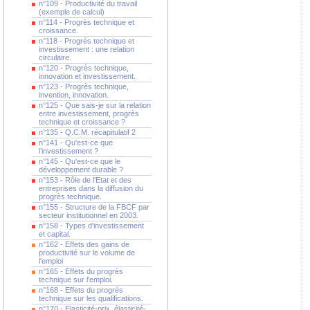
n°109 - Productivité du travail
(exemple de calcul)
n°114 - Progrès technique et
croissance.
n°118 - Progrès technique et
investissement : une relation
circulaire.
n°120 - Progrès technique,
innovation et investissement.
n°123 - Progrès technique,
invention, innovation.
n°125 - Que sais-je sur la relation
entre investissement, progrès
technique et croissance ?
n°135 - Q.C.M. récapitulatif 2
n°141 - Qu'est-ce que
l'investissement ?
n°145 - Qu'est-ce que le
développement durable ?
n°153 - Rôle de l'Etat et des
entreprises dans la diffusion du
progrès technique.
n°155 - Structure de la FBCF par
secteur institutionnel en 2003.
n°158 - Types d'investissement
et capital.
n°162 - Effets des gains de
productivité sur le volume de
l'emploi
n°165 - Effets du progrès
technique sur l'emploi.
n°168 - Effets du progrès
technique sur les qualifications.
n°170 - Elasticité-prix, élasticité-