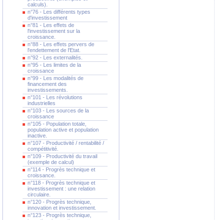
calculs).
n°76 - Les différents types
d'investissement
n°81 - Les effets de
l'investissement sur la
croissance.
n°88 - Les effets pervers de
l'endettement de l'Etat.
n°92 - Les externalités.
n°95 - Les limites de la
croissance
n°99 - Les modalités de
financement des
investissements.
n°101 - Les révolutions
industrielles
n°103 - Les sources de la
croissance
n°105 - Population totale,
population active et population
inactive.
n°107 - Productivité / rentabilité /
compétitivité.
n°109 - Productivité du travail
(exemple de calcul)
n°114 - Progrès technique et
croissance.
n°118 - Progrès technique et
investissement : une relation
circulaire.
n°120 - Progrès technique,
innovation et investissement.
n°123 - Progrès technique,