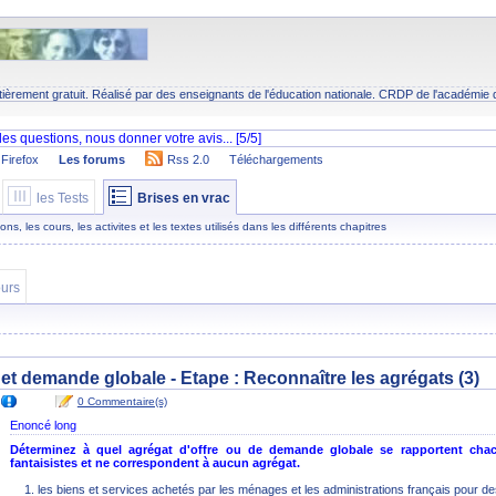
tièrement gratuit. Réalisé par des enseignants de l'éducation nationale.
CRDP
de l'académie 
Firefox
Les forums
Rss 2.0
Téléchargements
les Tests
Brises en vrac
s, les cours, les activites et les textes utilisés dans les différents chapitres
urs
e et demande globale - Etape :
Reconnaître les agrégats (3)
0 Commentaire(s)
Enoncé long
Déterminez à quel agrégat d'offre ou de demande globale se rapportent chacun
fantaisistes et ne correspondent à aucun agrégat.
les biens et services achetés par les ménages et les administrations français pour des