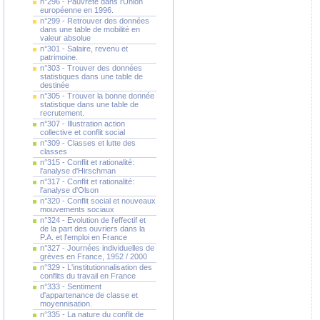
n°296 - Pauvreté dans l'Union
européenne en 1996.
n°299 - Retrouver des données
dans une table de mobilité en
valeur absolue
n°301 - Salaire, revenu et
patrimoine.
n°303 - Trouver des données
statistiques dans une table de
destinée
n°305 - Trouver la bonne donnée
statistique dans une table de
recrutement.
n°307 - Illustration action
collective et conflit social
n°309 - Classes et lutte des
classes
n°315 - Conflit et rationalité:
l'analyse d'Hirschman
n°317 - Conflit et rationalité:
l'analyse d'Olson
n°320 - Conflit social et nouveaux
mouvements sociaux
n°324 - Evolution de l'effectif et
de la part des ouvriers dans la
P.A. et l'emploi en France
n°327 - Journées individuelles de
grèves en France, 1952 / 2000
n°329 - L'institutionnalisation des
conflits du travail en France
n°333 - Sentiment
d'appartenance de classe et
moyennisation.
n°335 - La nature du conflit de