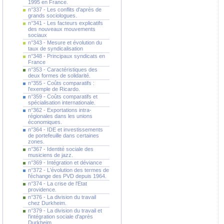
1995 en France.
n°337 - Les conflits d'après de
grands sociologues.
n°341 - Les facteurs explicatifs
des nouveaux mouvements
sociaux
n°343 - Mesure et évolution du
taux de syndicalisation
n°348 - Principaux syndicats en
France
n°353 - Caractéristiques des
deux formes de solidarité.
n°355 - Coûts comparatifs :
l'exemple de Ricardo.
n°359 - Coûts comparatifs et
spécialisation internationale.
n°362 - Exportations intra-
régionales dans les unions
économiques.
n°364 - IDE et investissements
de portefeuille dans certaines
zones.
n°367 - Identité sociale des
musiciens de jazz.
n°369 - Intégration et déviance
n°372 - L'évolution des termes de
l'échange des PVD depuis 1964.
n°374 - La crise de l'Etat
providence.
n°376 - La division du travail
chez Durkheim.
n°379 - La division du travail et
l'intégration sociale d'après
Durkheim.