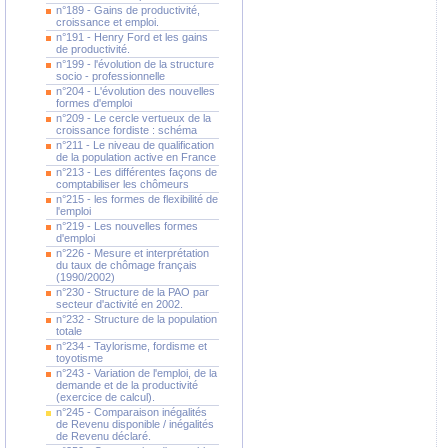
n°189 - Gains de productivité,
croissance et emploi.
n°191 - Henry Ford et les gains
de productivité.
n°199 - l'évolution de la structure
socio - professionnelle
n°204 - L'évolution des nouvelles
formes d'emploi
n°209 - Le cercle vertueux de la
croissance fordiste : schéma
n°211 - Le niveau de qualification
de la population active en France
n°213 - Les différentes façons de
comptabiliser les chômeurs
n°215 - les formes de flexibilité de
l'emploi
n°219 - Les nouvelles formes
d'emploi
n°226 - Mesure et interprétation
du taux de chômage français
(1990/2002)
n°230 - Structure de la PAO par
secteur d'activité en 2002.
n°232 - Structure de la population
totale
n°234 - Taylorisme, fordisme et
toyotisme
n°243 - Variation de l'emploi, de la
demande et de la productivité
(exercice de calcul).
n°245 - Comparaison inégalités
de Revenu disponible / inégalités
de Revenu déclaré.