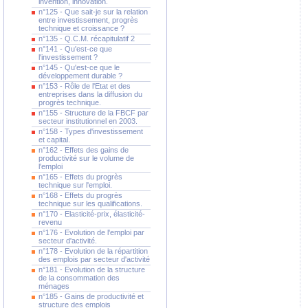
invention, innovation.
n°125 - Que sait-je sur la relation
entre investissement, progrès
technique et croissance ?
n°135 - Q.C.M. récapitulatif 2
n°141 - Qu'est-ce que
l'investissement ?
n°145 - Qu'est-ce que le
développement durable ?
n°153 - Rôle de l'Etat et des
entreprises dans la diffusion du
progrès technique.
n°155 - Structure de la FBCF par
secteur institutionnel en 2003.
n°158 - Types d'investissement
et capital.
n°162 - Effets des gains de
productivité sur le volume de
l'emploi
n°165 - Effets du progrès
technique sur l'emploi.
n°168 - Effets du progrès
technique sur les qualifications.
n°170 - Elasticité-prix, élasticité-
revenu
n°176 - Evolution de l'emploi par
secteur d'activité.
n°178 - Evolution de la répartition
des emplois par secteur d'activité
n°181 - Evolution de la structure
de la consommation des
ménages
n°185 - Gains de productivité et
structure des emplois