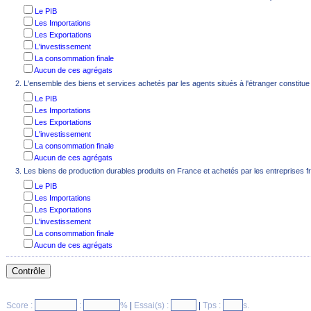
Le PIB
Les Importations
Les Exportations
L'investissement
La consommation finale
Aucun de ces agrégats
L'ensemble des biens et services achetés par les agents situés à l'étranger constitue 
Le PIB
Les Importations
Les Exportations
L'investissement
La consommation finale
Aucun de ces agrégats
Les biens de production durables produits en France et achetés par les entreprises fr
Le PIB
Les Importations
Les Exportations
L'investissement
La consommation finale
Aucun de ces agrégats
Score :
:
%
|
Essai(s) :
|
Tps :
s.