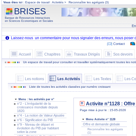
Vous êtes ici :
Espace de travail : Activités >
Reconnaître les agrégats (3)
BRISES
Banque de Ressources Interactives
en Sciences Economiques et Sociales
En
Contact
Accueil
Chapitres
Travaux Dirigés
Sos devoirs
Un espace de travail pour consulter et travailler systématiquement toutes les notion
Les notions
Les Activités
Les Textes
Les Co
Liste de toutes les activités classées par numéro croissant
Menu : les activités par n°
Activite n°1128 : Offr
n°2 - L'irrégularité de la
croissance mondiale depuis
Page mise à jour le : 15-05-2026
1820.
n°4 - La notion de Valeur Ajoutée
Menu Activite n° 1128
n°6 - Signification du PIB
Offre et demande globale
n°9 - Niveau de départ et
évolution du PIB par habitant
Reconnaître les agrégats
selon la zone
(1)