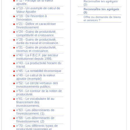
n°11 - Partage de la valeur
Reconnaître les agrégats
ajoutée.
(2)
n°13 - Un exemple de calcul de
Reconnaître les agrégats
Valeur Ajoutée
(3)
n°19 - De l'invention à
Offre ou demande de biens
l'innovation.
et services ?
n°21 - Définir et caractériser
l'investissement
n°24 - Gains de productivité,
compétitivité et croissance.
n°28 - Gains de productivité,
durée du travail et croissance.
n°31 - Gains de productivité,
revenus et croissance.
n°40 - La F.B.C.F. par secteur
institutionnel depuis 1995.
n°43 - La productivité horaire du
travail.
n°45 - La rentabilité économique
n°49 - Le calcul de la valeur
ajoutée (exemple)
n°52 - Le cercle vertueux des
investissements publics.
n°54 - Le contour de la notion de
productivité.
n°61 - Le vocabulaire lié au
financement des
investissements.
n°63 - Les déterminants de
l'investissement. (1).
n°68 - Les déterminants de
l'investissement. (2)
n°70 - Les différents types de
productivité (exemples et