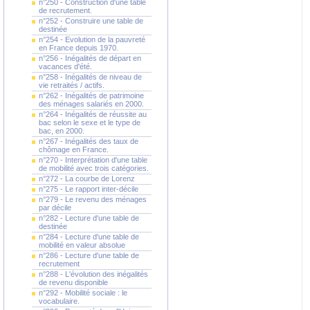
n°250 - Construction d'une table
de recrutement.
n°252 - Construire une table de
destinée
n°254 - Evolution de la pauvreté
en France depuis 1970.
n°256 - Inégalités de départ en
vacances d'été.
n°258 - Inégalités de niveau de
vie retraités / actifs.
n°262 - Inégalités de patrimoine
des ménages salariés en 2000.
n°264 - Inégalités de réussite au
bac selon le sexe et le type de
bac, en 2000.
n°267 - Inégalités des taux de
chômage en France.
n°270 - Interprétation d'une table
de mobilité avec trois catégories.
n°272 - La courbe de Lorenz
n°275 - Le rapport inter-décile
n°279 - Le revenu des ménages
par décile
n°282 - Lecture d'une table de
destinée
n°284 - Lecture d'une table de
mobilité en valeur absolue
n°286 - Lecture d'une table de
recrutement
n°288 - L'évolution des inégalités
de revenu disponible
n°292 - Mobilité sociale : le
vocabulaire.