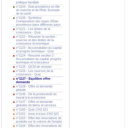
politique familiale
n°1103 - Etat-providence et rôle
du marche et de l'Etat. Exemple
de la santé
n°1106 - Synthèse :
Comparaison des types d'Etat-
providence dans différents pays
n°1121 - Les limites de la
croissance - Quiz
n°1122 - Résumer la section :
sources et des limites de la
croissance économique
n°1123 - Accumultation du capital
et progrès technique - Quiz
n°1124 - Resumé section 2 :
Accumulation du capital, progrès
technique et croissance
n°1125 - QCM de révision
n°1126 - Les sources de la
croissance - Quiz
n°1127 - Equilibre offre-
demande
n°1128 - Offre et demande
globale
n°1146 - De la productivité du
travail à la production
n°1147 - Offre et demande
globales de biens et services
n°1160 - Quiz CH2 §21
n°1161 - texte à trous CH2 §21
n°1163 - Effet des innovations de
produits sur le volume de l'emploi
n°1164 - Effet des innovations de