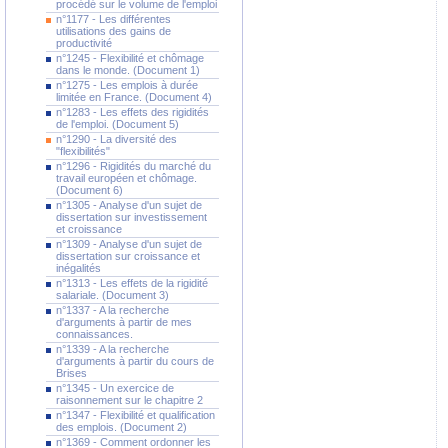
procédé sur le volume de l'emploi
n°1177 - Les différentes
utilisations des gains de
productivité
n°1245 - Flexibilité et chômage
dans le monde. (Document 1)
n°1275 - Les emplois à durée
limitée en France. (Document 4)
n°1283 - Les effets des rigidités
de l'emploi. (Document 5)
n°1290 - La diversité des
"flexibilités"
n°1296 - Rigidités du marché du
travail européen et chômage.
(Document 6)
n°1305 - Analyse d'un sujet de
dissertation sur investissement
et croissance
n°1309 - Analyse d'un sujet de
dissertation sur croissance et
inégalités
n°1313 - Les effets de la rigidité
salariale. (Document 3)
n°1337 - A la recherche
d'arguments à partir de mes
connaissances.
n°1339 - A la recherche
d'arguments à partir du cours de
Brises
n°1345 - Un exercice de
raisonnement sur le chapitre 2
n°1347 - Flexibilité et qualification
des emplois. (Document 2)
n°1369 - Comment ordonner les