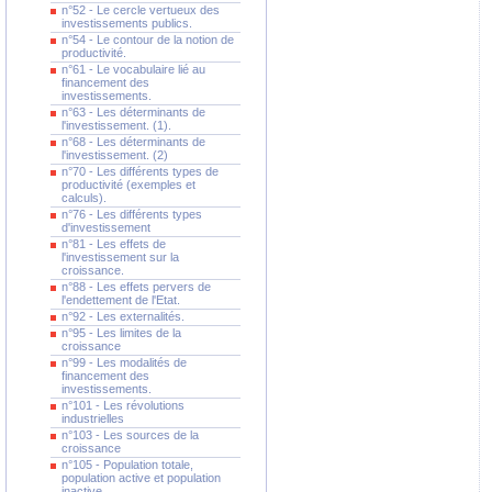
n°52 - Le cercle vertueux des
investissements publics.
n°54 - Le contour de la notion de
productivité.
n°61 - Le vocabulaire lié au
financement des
investissements.
n°63 - Les déterminants de
l'investissement. (1).
n°68 - Les déterminants de
l'investissement. (2)
n°70 - Les différents types de
productivité (exemples et
calculs).
n°76 - Les différents types
d'investissement
n°81 - Les effets de
l'investissement sur la
croissance.
n°88 - Les effets pervers de
l'endettement de l'Etat.
n°92 - Les externalités.
n°95 - Les limites de la
croissance
n°99 - Les modalités de
financement des
investissements.
n°101 - Les révolutions
industrielles
n°103 - Les sources de la
croissance
n°105 - Population totale,
population active et population
inactive.