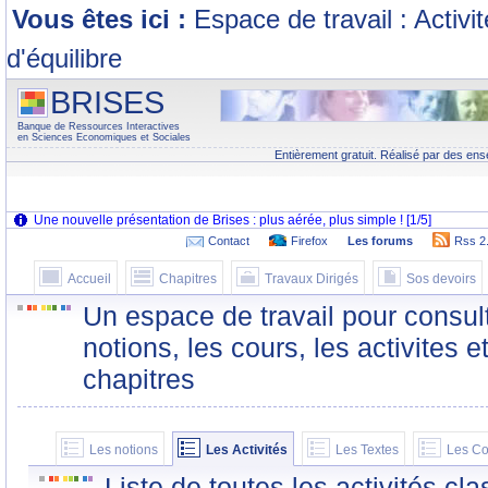
Vous êtes ici :
Espace de travail : Activi
d'équilibre
BRISES
Banque de Ressources Interactives
en Sciences Economiques et Sociales
Entièrement gratuit. Réalisé par des ens
Contact
Firefox
Les forums
Rss 2
Accueil
Chapitres
Travaux Dirigés
Sos devoirs
Un espace de travail pour consult
notions, les cours, les activites e
chapitres
Les notions
Les Activités
Les Textes
Les Co
Liste de toutes les activités c