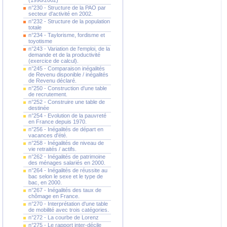
(1990/2002)
n°230 - Structure de la PAO par
secteur d'activité en 2002.
n°232 - Structure de la population
totale
n°234 - Taylorisme, fordisme et
toyotisme
n°243 - Variation de l'emploi, de la
demande et de la productivité
(exercice de calcul).
n°245 - Comparaison inégalités
de Revenu disponible / inégalités
de Revenu déclaré.
n°250 - Construction d'une table
de recrutement.
n°252 - Construire une table de
destinée
n°254 - Evolution de la pauvreté
en France depuis 1970.
n°256 - Inégalités de départ en
vacances d'été.
n°258 - Inégalités de niveau de
vie retraités / actifs.
n°262 - Inégalités de patrimoine
des ménages salariés en 2000.
n°264 - Inégalités de réussite au
bac selon le sexe et le type de
bac, en 2000.
n°267 - Inégalités des taux de
chômage en France.
n°270 - Interprétation d'une table
de mobilité avec trois catégories.
n°272 - La courbe de Lorenz
n°275 - Le rapport inter-décile