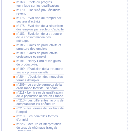
n°168 - Effets du progrès
technique sur les qualifications.
n°170 - Elasticité-prix, élasticité-
revenu
n°176 - Evolution de l'emploi par
secteur d'activité.
n°178 - Evolution de la répartition
des emplois par secteur d'activité
n°181 - Evolution de la structure
de la consommation des
ménages
n°185 - Gains de productivité et
structure des emplois
n°189 - Gains de productivité,
croissance et emploi.
n°191 - Henry Ford et les gains
de productivité.
n°199 - l'évolution de la structure
socio - professionnelle
n°204 - L'évolution des nouvelles
formes d'emploi
n°209 - Le cercle vertueux de la
croissance fordiste : schéma
n°211 - Le niveau de qualification
de la population active en France
n°213 - Les différentes façons de
comptabiliser les chômeurs
n°215 - les formes de flexibilité de
l'emploi
n°219 - Les nouvelles formes
d'emploi
n°226 - Mesure et interprétation
du taux de chômage français