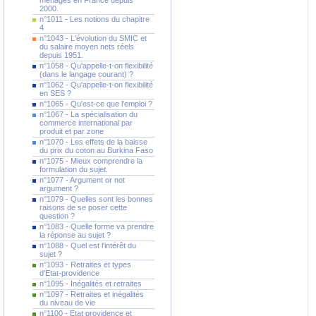
ménages en France depuis
2000.
n°1011 - Les notions du chapitre
4
n°1043 - L'évolution du SMIC et
du salaire moyen nets réels
depuis 1951.
n°1058 - Qu'appelle-t-on flexibilité
(dans le langage courant) ?
n°1062 - Qu'appelle-t-on flexibilité
en SES ?
n°1065 - Qu'est-ce que l'emploi ?
n°1067 - La spécialisation du
commerce international par
produit et par zone
n°1070 - Les effets de la baisse
du prix du coton au Burkina Faso
n°1075 - Mieux comprendre la
formulation du sujet.
n°1077 - Argument or not
argument ?
n°1079 - Quelles sont les bonnes
raisons de se poser cette
question ?
n°1083 - Quelle forme va prendre
la réponse au sujet ?
n°1088 - Quel est l'intérêt du
sujet ?
n°1093 - Retraites et types
d'Etat-providence
n°1095 - Inégalités et retraites
n°1097 - Retraites et inégalités
du niveau de vie
n°1100 - Etat providence et