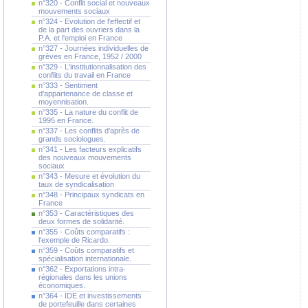
n°320 - Conflit social et nouveaux
mouvements sociaux
n°324 - Evolution de l'effectif et
de la part des ouvriers dans la
P.A. et l'emploi en France
n°327 - Journées individuelles de
grèves en France, 1952 / 2000
n°329 - L'institutionnalisation des
conflits du travail en France
n°333 - Sentiment
d'appartenance de classe et
moyennisation.
n°335 - La nature du conflit de
1995 en France.
n°337 - Les conflits d'après de
grands sociologues.
n°341 - Les facteurs explicatifs
des nouveaux mouvements
sociaux
n°343 - Mesure et évolution du
taux de syndicalisation
n°348 - Principaux syndicats en
France
n°353 - Caractéristiques des
deux formes de solidarité.
n°355 - Coûts comparatifs :
l'exemple de Ricardo.
n°359 - Coûts comparatifs et
spécialisation internationale.
n°362 - Exportations intra-
régionales dans les unions
économiques.
n°364 - IDE et investissements
de portefeuille dans certaines