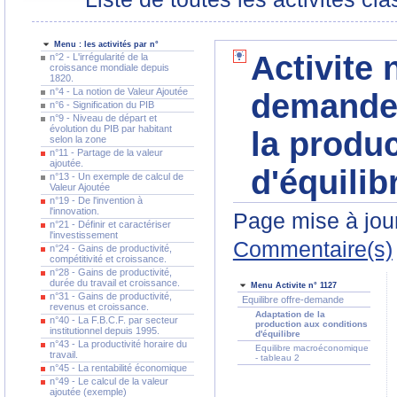
Menu : les activités par n°
Activite 
n°2 - L'irrégularité de la
croissance mondiale depuis
1820.
n°4 - La notion de Valeur Ajoutée
demande 
n°6 - Signification du PIB
n°9 - Niveau de départ et
évolution du PIB par habitant
la produ
selon la zone
n°11 - Partage de la valeur
ajoutée.
d'équilib
n°13 - Un exemple de calcul de
Valeur Ajoutée
n°19 - De l'invention à
l'innovation.
Page mise à jour
n°21 - Définir et caractériser
l'investissement
Commentaire(s)
n°24 - Gains de productivité,
compétitivité et croissance.
n°28 - Gains de productivité,
durée du travail et croissance.
Menu Activite n° 1127
n°31 - Gains de productivité,
Equilibre offre-demande
revenus et croissance.
Adaptation de la
n°40 - La F.B.C.F. par secteur
production aux conditions
institutionnel depuis 1995.
d'équilibre
n°43 - La productivité horaire du
Equilibre macroéconomique
travail.
- tableau 2
n°45 - La rentabilité économique
n°49 - Le calcul de la valeur
ajoutée (exemple)