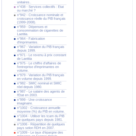
unitaires..
n°438 - Services collectifs : Etat
ou marché ?
n°942 - Croissance nominale et
croissance réelle du PIB français
(1999-2008).
n°959 - Dépenses et
consommation de cigarettes de
Laetitia.
n°964 - Fabrication
d'imprimantes.
n°967 - Variation du PIB français
depuis 1999.
n°971 - Le revenu à prix constant
de Laetitia
n°975 - Le chiffre d'affaires de
l'entreprise d'imprimantes en
volume.
n°979 - Variation du PIB français
en volume depuis 1999.
n°982 - SMIC nominal et SMIC
réel depuis 1980.
n°987 - Le salaire des agents de
l'Etat en 2003.
n°999 - Une croissance
imaginaire.
n°1002 - Croissance annuelle
moyenne (%) du PIB en volume.
n°1004 - Utiliser les tcam du PIB
de quelques pays depuis 1981.
n°1006 - Répartition de quelques
pays selon l'IDH en 2007.
n°1009 - Le taux d'épargne des