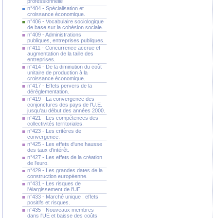
professionnelle
n°404 - Spécialisation et
croissance économique.
n°406 - Vocabulaire sociologique
de base sur la cohésion sociale.
n°409 - Administrations
publiques, entreprises publiques.
n°411 - Concurrence accrue et
augmentation de la taille des
entreprises.
n°414 - De la diminution du coût
unitaire de production à la
croissance économique.
n°417 - Effets pervers de la
déréglementation.
n°419 - La convergence des
conjonctures des pays de l'U.E.
jusqu'au début des années 2000.
n°421 - Les compétences des
collectivités territoriales.
n°423 - Les critères de
convergence.
n°425 - Les effets d'une hausse
des taux d'intérêt.
n°427 - Les effets de la création
de l'euro.
n°429 - Les grandes dates de la
construction européenne.
n°431 - Les risques de
l'élargissement de l'UE.
n°433 - Marché unique : effets
positifs et risques.
n°435 - Nouveaux membres
dans l'UE et baisse des coûts