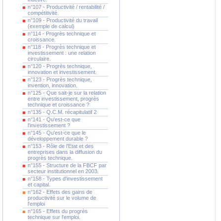
n°107 - Productivité / rentabilité /
compétitivité.
n°109 - Productivité du travail
(exemple de calcul)
n°114 - Progrès technique et
croissance.
n°118 - Progrès technique et
investissement : une relation
circulaire.
n°120 - Progrès technique,
innovation et investissement.
n°123 - Progrès technique,
invention, innovation.
n°125 - Que sait-je sur la relation
entre investissement, progrès
technique et croissance ?
n°135 - Q.C.M. récapitulatif 2
n°141 - Qu'est-ce que
l'investissement ?
n°145 - Qu'est-ce que le
développement durable ?
n°153 - Rôle de l'Etat et des
entreprises dans la diffusion du
progrès technique.
n°155 - Structure de la FBCF par
secteur institutionnel en 2003.
n°158 - Types d'investissement
et capital.
n°162 - Effets des gains de
productivité sur le volume de
l'emploi
n°165 - Effets du progrès
technique sur l'emploi.