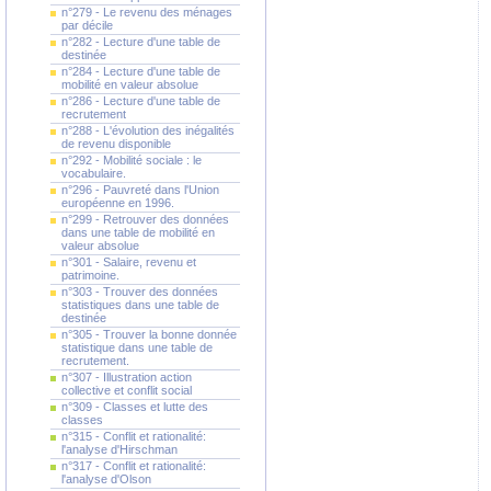
n°279 - Le revenu des ménages
par décile
n°282 - Lecture d'une table de
destinée
n°284 - Lecture d'une table de
mobilité en valeur absolue
n°286 - Lecture d'une table de
recrutement
n°288 - L'évolution des inégalités
de revenu disponible
n°292 - Mobilité sociale : le
vocabulaire.
n°296 - Pauvreté dans l'Union
européenne en 1996.
n°299 - Retrouver des données
dans une table de mobilité en
valeur absolue
n°301 - Salaire, revenu et
patrimoine.
n°303 - Trouver des données
statistiques dans une table de
destinée
n°305 - Trouver la bonne donnée
statistique dans une table de
recrutement.
n°307 - Illustration action
collective et conflit social
n°309 - Classes et lutte des
classes
n°315 - Conflit et rationalité:
l'analyse d'Hirschman
n°317 - Conflit et rationalité:
l'analyse d'Olson