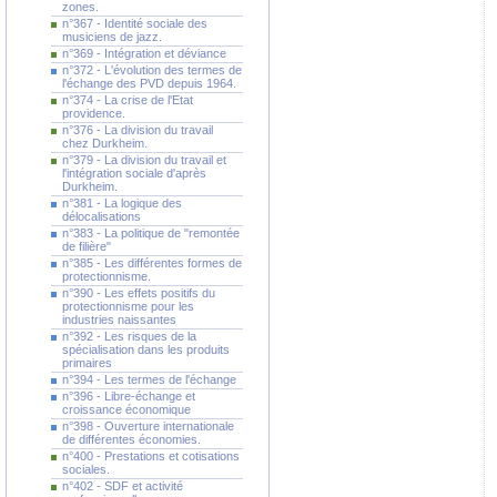
zones.
n°367 - Identité sociale des
musiciens de jazz.
n°369 - Intégration et déviance
n°372 - L'évolution des termes de
l'échange des PVD depuis 1964.
n°374 - La crise de l'Etat
providence.
n°376 - La division du travail
chez Durkheim.
n°379 - La division du travail et
l'intégration sociale d'après
Durkheim.
n°381 - La logique des
délocalisations
n°383 - La politique de "remontée
de filière"
n°385 - Les différentes formes de
protectionnisme.
n°390 - Les effets positifs du
protectionnisme pour les
industries naissantes
n°392 - Les risques de la
spécialisation dans les produits
primaires
n°394 - Les termes de l'échange
n°396 - Libre-échange et
croissance économique
n°398 - Ouverture internationale
de différentes économies.
n°400 - Prestations et cotisations
sociales.
n°402 - SDF et activité