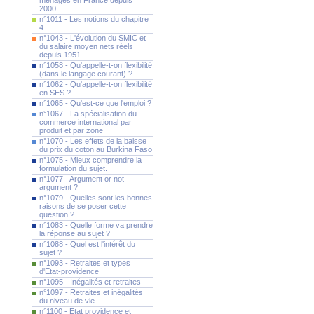
ménages en France depuis
2000.
n°1011 - Les notions du chapitre
4
n°1043 - L'évolution du SMIC et
du salaire moyen nets réels
depuis 1951.
n°1058 - Qu'appelle-t-on flexibilité
(dans le langage courant) ?
n°1062 - Qu'appelle-t-on flexibilité
en SES ?
n°1065 - Qu'est-ce que l'emploi ?
n°1067 - La spécialisation du
commerce international par
produit et par zone
n°1070 - Les effets de la baisse
du prix du coton au Burkina Faso
n°1075 - Mieux comprendre la
formulation du sujet.
n°1077 - Argument or not
argument ?
n°1079 - Quelles sont les bonnes
raisons de se poser cette
question ?
n°1083 - Quelle forme va prendre
la réponse au sujet ?
n°1088 - Quel est l'intérêt du
sujet ?
n°1093 - Retraites et types
d'Etat-providence
n°1095 - Inégalités et retraites
n°1097 - Retraites et inégalités
du niveau de vie
n°1100 - Etat providence et