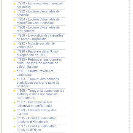
n°279 - Le revenu des ménages
par décile
n°282 - Lecture d'une table de
destinée
n°284 - Lecture d'une table de
mobilité en valeur absolue
n°286 - Lecture d'une table de
recrutement
n°288 - L'évolution des inégalités
de revenu disponible
n°292 - Mobilité sociale : le
vocabulaire.
n°296 - Pauvreté dans l'Union
européenne en 1996.
n°299 - Retrouver des données
dans une table de mobilité en
valeur absolue
n°301 - Salaire, revenu et
patrimoine.
n°303 - Trouver des données
statistiques dans une table de
destinée
n°305 - Trouver la bonne donnée
statistique dans une table de
recrutement.
n°307 - Illustration action
collective et conflit social
n°309 - Classes et lutte des
classes
n°315 - Conflit et rationalité:
l'analyse d'Hirschman
n°317 - Conflit et rationalité:
l'analyse d'Olson