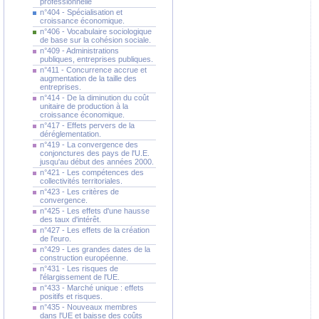
professionnelle
n°404 - Spécialisation et
croissance économique.
n°406 - Vocabulaire sociologique
de base sur la cohésion sociale.
n°409 - Administrations
publiques, entreprises publiques.
n°411 - Concurrence accrue et
augmentation de la taille des
entreprises.
n°414 - De la diminution du coût
unitaire de production à la
croissance économique.
n°417 - Effets pervers de la
déréglementation.
n°419 - La convergence des
conjonctures des pays de l'U.E.
jusqu'au début des années 2000.
n°421 - Les compétences des
collectivités territoriales.
n°423 - Les critères de
convergence.
n°425 - Les effets d'une hausse
des taux d'intérêt.
n°427 - Les effets de la création
de l'euro.
n°429 - Les grandes dates de la
construction européenne.
n°431 - Les risques de
l'élargissement de l'UE.
n°433 - Marché unique : effets
positifs et risques.
n°435 - Nouveaux membres
dans l'UE et baisse des coûts