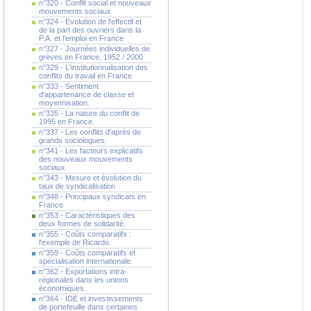
n°320 - Conflit social et nouveaux
mouvements sociaux
n°324 - Evolution de l'effectif et
de la part des ouvriers dans la
P.A. et l'emploi en France
n°327 - Journées individuelles de
grèves en France, 1952 / 2000
n°329 - L'institutionnalisation des
conflits du travail en France
n°333 - Sentiment
d'appartenance de classe et
moyennisation.
n°335 - La nature du conflit de
1995 en France.
n°337 - Les conflits d'après de
grands sociologues.
n°341 - Les facteurs explicatifs
des nouveaux mouvements
sociaux
n°343 - Mesure et évolution du
taux de syndicalisation
n°348 - Principaux syndicats en
France
n°353 - Caractéristiques des
deux formes de solidarité.
n°355 - Coûts comparatifs :
l'exemple de Ricardo.
n°359 - Coûts comparatifs et
spécialisation internationale.
n°362 - Exportations intra-
régionales dans les unions
économiques.
n°364 - IDE et investissements
de portefeuille dans certaines