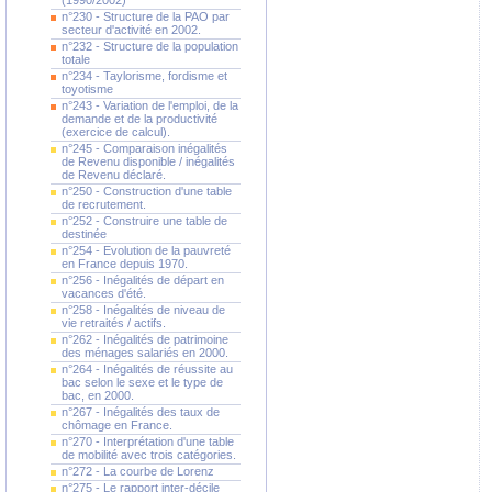
(1990/2002)
n°230 - Structure de la PAO par
secteur d'activité en 2002.
n°232 - Structure de la population
totale
n°234 - Taylorisme, fordisme et
toyotisme
n°243 - Variation de l'emploi, de la
demande et de la productivité
(exercice de calcul).
n°245 - Comparaison inégalités
de Revenu disponible / inégalités
de Revenu déclaré.
n°250 - Construction d'une table
de recrutement.
n°252 - Construire une table de
destinée
n°254 - Evolution de la pauvreté
en France depuis 1970.
n°256 - Inégalités de départ en
vacances d'été.
n°258 - Inégalités de niveau de
vie retraités / actifs.
n°262 - Inégalités de patrimoine
des ménages salariés en 2000.
n°264 - Inégalités de réussite au
bac selon le sexe et le type de
bac, en 2000.
n°267 - Inégalités des taux de
chômage en France.
n°270 - Interprétation d'une table
de mobilité avec trois catégories.
n°272 - La courbe de Lorenz
n°275 - Le rapport inter-décile