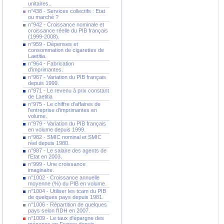
unitaires..
n°438 - Services collectifs : Etat
ou marché ?
n°942 - Croissance nominale et
croissance réelle du PIB français
(1999-2008).
n°959 - Dépenses et
consommation de cigarettes de
Laetitia.
n°964 - Fabrication
d'imprimantes.
n°967 - Variation du PIB français
depuis 1999.
n°971 - Le revenu à prix constant
de Laetitia
n°975 - Le chiffre d'affaires de
l'entreprise d'imprimantes en
volume.
n°979 - Variation du PIB français
en volume depuis 1999.
n°982 - SMIC nominal et SMIC
réel depuis 1980.
n°987 - Le salaire des agents de
l'Etat en 2003.
n°999 - Une croissance
imaginaire.
n°1002 - Croissance annuelle
moyenne (%) du PIB en volume.
n°1004 - Utiliser les tcam du PIB
de quelques pays depuis 1981.
n°1006 - Répartition de quelques
pays selon l'IDH en 2007.
n°1009 - Le taux d'épargne des