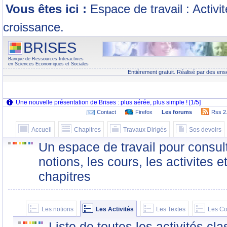
Vous êtes ici :
Espace de travail : Activi
croissance.
BRISES
Banque de Ressources Interactives
en Sciences Economiques et Sociales
Entièrement gratuit. Réalisé par des ens
Contact
Firefox
Les forums
Rss 2
Accueil
Chapitres
Travaux Dirigés
Sos devoirs
Un espace de travail pour consult
notions, les cours, les activites e
chapitres
Les notions
Les Activités
Les Textes
Les Co
Liste de toutes les activités c