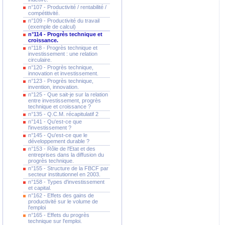
n°107 - Productivité / rentabilité /
compétitivité.
n°109 - Productivité du travail
(exemple de calcul)
n°114 - Progrès technique et
croissance.
n°118 - Progrès technique et
investissement : une relation
circulaire.
n°120 - Progrès technique,
innovation et investissement.
n°123 - Progrès technique,
invention, innovation.
n°125 - Que sait-je sur la relation
entre investissement, progrès
technique et croissance ?
n°135 - Q.C.M. récapitulatif 2
n°141 - Qu'est-ce que
l'investissement ?
n°145 - Qu'est-ce que le
développement durable ?
n°153 - Rôle de l'Etat et des
entreprises dans la diffusion du
progrès technique.
n°155 - Structure de la FBCF par
secteur institutionnel en 2003.
n°158 - Types d'investissement
et capital.
n°162 - Effets des gains de
productivité sur le volume de
l'emploi
n°165 - Effets du progrès
technique sur l'emploi.