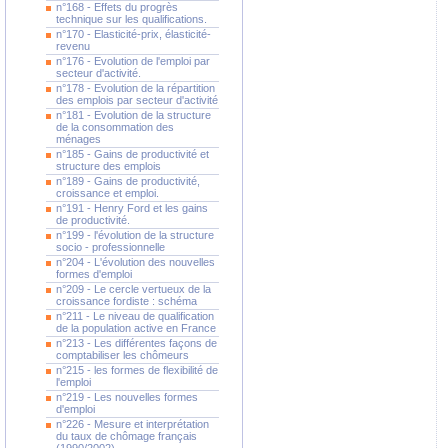
n°168 - Effets du progrès
technique sur les qualifications.
n°170 - Elasticité-prix, élasticité-
revenu
n°176 - Evolution de l'emploi par
secteur d'activité.
n°178 - Evolution de la répartition
des emplois par secteur d'activité
n°181 - Evolution de la structure
de la consommation des
ménages
n°185 - Gains de productivité et
structure des emplois
n°189 - Gains de productivité,
croissance et emploi.
n°191 - Henry Ford et les gains
de productivité.
n°199 - l'évolution de la structure
socio - professionnelle
n°204 - L'évolution des nouvelles
formes d'emploi
n°209 - Le cercle vertueux de la
croissance fordiste : schéma
n°211 - Le niveau de qualification
de la population active en France
n°213 - Les différentes façons de
comptabiliser les chômeurs
n°215 - les formes de flexibilité de
l'emploi
n°219 - Les nouvelles formes
d'emploi
n°226 - Mesure et interprétation
du taux de chômage français