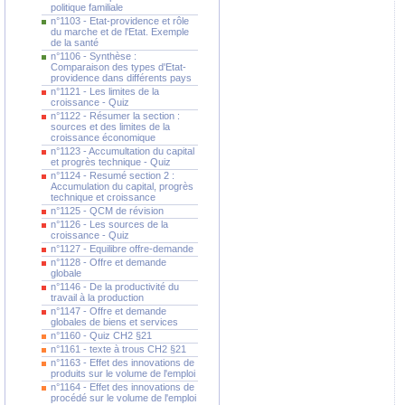
politique familiale
n°1103 - Etat-providence et rôle
du marche et de l'Etat. Exemple
de la santé
n°1106 - Synthèse :
Comparaison des types d'Etat-
providence dans différents pays
n°1121 - Les limites de la
croissance - Quiz
n°1122 - Résumer la section :
sources et des limites de la
croissance économique
n°1123 - Accumultation du capital
et progrès technique - Quiz
n°1124 - Resumé section 2 :
Accumulation du capital, progrès
technique et croissance
n°1125 - QCM de révision
n°1126 - Les sources de la
croissance - Quiz
n°1127 - Equilibre offre-demande
n°1128 - Offre et demande
globale
n°1146 - De la productivité du
travail à la production
n°1147 - Offre et demande
globales de biens et services
n°1160 - Quiz CH2 §21
n°1161 - texte à trous CH2 §21
n°1163 - Effet des innovations de
produits sur le volume de l'emploi
n°1164 - Effet des innovations de
procédé sur le volume de l'emploi