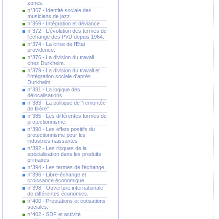
zones.
n°367 - Identité sociale des
musiciens de jazz.
n°369 - Intégration et déviance
n°372 - L'évolution des termes de
l'échange des PVD depuis 1964.
n°374 - La crise de l'Etat
providence.
n°376 - La division du travail
chez Durkheim.
n°379 - La division du travail et
l'intégration sociale d'après
Durkheim.
n°381 - La logique des
délocalisations
n°383 - La politique de "remontée
de filière"
n°385 - Les différentes formes de
protectionnisme.
n°390 - Les effets positifs du
protectionnisme pour les
industries naissantes
n°392 - Les risques de la
spécialisation dans les produits
primaires
n°394 - Les termes de l'échange
n°396 - Libre-échange et
croissance économique
n°398 - Ouverture internationale
de différentes économies.
n°400 - Prestations et cotisations
sociales.
n°402 - SDF et activité