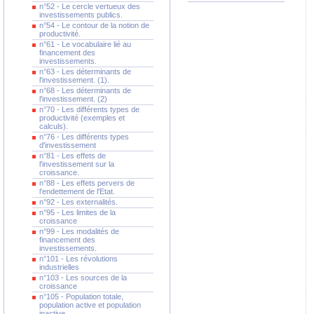
n°52 - Le cercle vertueux des
investissements publics.
n°54 - Le contour de la notion de
productivité.
n°61 - Le vocabulaire lié au
financement des
investissements.
n°63 - Les déterminants de
l'investissement. (1).
n°68 - Les déterminants de
l'investissement. (2)
n°70 - Les différents types de
productivité (exemples et
calculs).
n°76 - Les différents types
d'investissement
n°81 - Les effets de
l'investissement sur la
croissance.
n°88 - Les effets pervers de
l'endettement de l'Etat.
n°92 - Les externalités.
n°95 - Les limites de la
croissance
n°99 - Les modalités de
financement des
investissements.
n°101 - Les révolutions
industrielles
n°103 - Les sources de la
croissance
n°105 - Population totale,
population active et population
inactive.