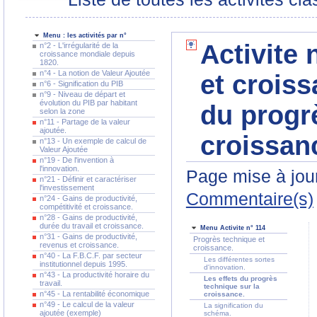
Menu : les activités par n°
Activite 
n°2 - L'irrégularité de la
croissance mondiale depuis
1820.
n°4 - La notion de Valeur Ajoutée
et croiss
n°6 - Signification du PIB
n°9 - Niveau de départ et
évolution du PIB par habitant
du progr
selon la zone
n°11 - Partage de la valeur
ajoutée.
croissan
n°13 - Un exemple de calcul de
Valeur Ajoutée
n°19 - De l'invention à
l'innovation.
Page mise à jour
n°21 - Définir et caractériser
l'investissement
Commentaire(s)
n°24 - Gains de productivité,
compétitivité et croissance.
n°28 - Gains de productivité,
durée du travail et croissance.
Menu Activite n° 114
n°31 - Gains de productivité,
Progrès technique et
revenus et croissance.
croissance.
n°40 - La F.B.C.F. par secteur
Les différentes sortes
institutionnel depuis 1995.
d'innovation.
n°43 - La productivité horaire du
Les effets du progrès
travail.
technique sur la
n°45 - La rentabilité économique
croissance.
n°49 - Le calcul de la valeur
La signification du
ajoutée (exemple)
schéma.