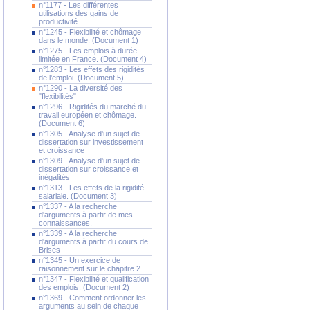
n°1177 - Les différentes
utilisations des gains de
productivité
n°1245 - Flexibilité et chômage
dans le monde. (Document 1)
n°1275 - Les emplois à durée
limitée en France. (Document 4)
n°1283 - Les effets des rigidités
de l'emploi. (Document 5)
n°1290 - La diversité des
"flexibilités"
n°1296 - Rigidités du marché du
travail européen et chômage.
(Document 6)
n°1305 - Analyse d'un sujet de
dissertation sur investissement
et croissance
n°1309 - Analyse d'un sujet de
dissertation sur croissance et
inégalités
n°1313 - Les effets de la rigidité
salariale. (Document 3)
n°1337 - A la recherche
d'arguments à partir de mes
connaissances.
n°1339 - A la recherche
d'arguments à partir du cours de
Brises
n°1345 - Un exercice de
raisonnement sur le chapitre 2
n°1347 - Flexibilité et qualification
des emplois. (Document 2)
n°1369 - Comment ordonner les
arguments au sein de chaque