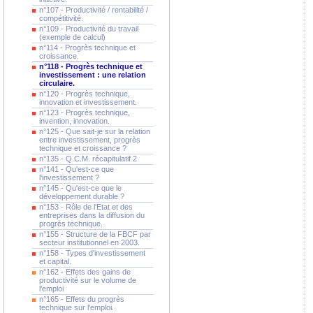
n°107 - Productivité / rentabilité /
compétitivité.
n°109 - Productivité du travail
(exemple de calcul)
n°114 - Progrès technique et
croissance.
n°118 - Progrès technique et
investissement : une relation
circulaire.
n°120 - Progrès technique,
innovation et investissement.
n°123 - Progrès technique,
invention, innovation.
n°125 - Que sait-je sur la relation
entre investissement, progrès
technique et croissance ?
n°135 - Q.C.M. récapitulatif 2
n°141 - Qu'est-ce que
l'investissement ?
n°145 - Qu'est-ce que le
développement durable ?
n°153 - Rôle de l'Etat et des
entreprises dans la diffusion du
progrès technique.
n°155 - Structure de la FBCF par
secteur institutionnel en 2003.
n°158 - Types d'investissement
et capital.
n°162 - Effets des gains de
productivité sur le volume de
l'emploi
n°165 - Effets du progrès
technique sur l'emploi.