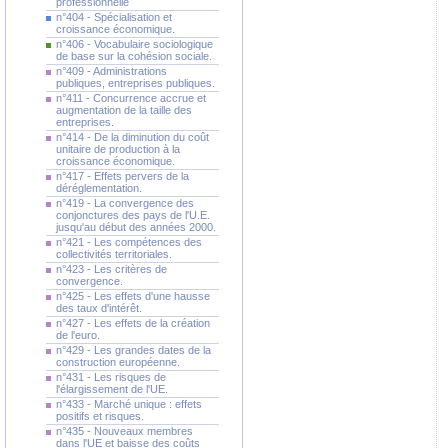
professionnelle
n°404 - Spécialisation et
croissance économique.
n°406 - Vocabulaire sociologique
de base sur la cohésion sociale.
n°409 - Administrations
publiques, entreprises publiques.
n°411 - Concurrence accrue et
augmentation de la taille des
entreprises.
n°414 - De la diminution du coût
unitaire de production à la
croissance économique.
n°417 - Effets pervers de la
déréglementation.
n°419 - La convergence des
conjonctures des pays de l'U.E.
jusqu'au début des années 2000.
n°421 - Les compétences des
collectivités territoriales.
n°423 - Les critères de
convergence.
n°425 - Les effets d'une hausse
des taux d'intérêt.
n°427 - Les effets de la création
de l'euro.
n°429 - Les grandes dates de la
construction européenne.
n°431 - Les risques de
l'élargissement de l'UE.
n°433 - Marché unique : effets
positifs et risques.
n°435 - Nouveaux membres
dans l'UE et baisse des coûts