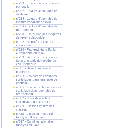
n°279 - Le revenu des ménages
par décile
n°282 - Lecture d'une table de
destinée
n°284 - Lecture d'une table de
mobilité en valeur absolue
n°286 - Lecture d'une table de
recrutement
n°288 - L'évolution des inégalités
de revenu disponible
n°292 - Mobilité sociale : le
vocabulaire.
n°296 - Pauvreté dans l'Union
européenne en 1996.
n°299 - Retrouver des données
dans une table de mobilité en
valeur absolue
n°301 - Salaire, revenu et
patrimoine.
n°303 - Trouver des données
statistiques dans une table de
destinée
n°305 - Trouver la bonne donnée
statistique dans une table de
recrutement.
n°307 - Illustration action
collective et conflit social
n°309 - Classes et lutte des
classes
n°315 - Conflit et rationalité:
l'analyse d'Hirschman
n°317 - Conflit et rationalité:
l'analyse d'Olson