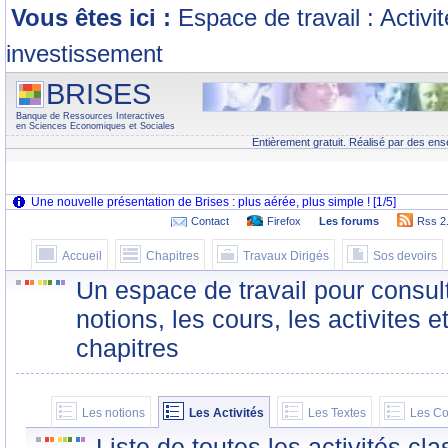
Vous êtes ici :
Espace de travail : Activi
investissement
BRISES
Banque de Ressources Interactives
en Sciences Economiques et Sociales
Entièrement gratuit. Réalisé par des ens
Contact
Firefox
Les forums
Rss 2
Accueil
Chapitres
Travaux Dirigés
Sos devoirs
Un espace de travail pour consult
notions, les cours, les activites e
chapitres
Les notions
Les Activités
Les Textes
Les Co
Liste de toutes les activités c