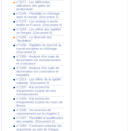
n°1177 - Les différentes
utilisations des gains de
productivité
n°1245 - Flexibilité et chômage
dans le monde. (Document 1)
n°1275 - Les emplois à durée
limitée en France. (Document 4)
n°1283 - Les effets des rigidités
de l'emploi. (Document 5)
n°1290 - La diversité des
"flexibilités"
n°1296 - Rigidités du marché du
travail européen et chômage.
(Document 6)
n°1305 - Analyse d'un sujet de
dissertation sur investissement
et croissance
n°1309 - Analyse d'un sujet de
dissertation sur croissance et
inégalités
n°1313 - Les effets de la rigidité
salariale. (Document 3)
n°1337 - A la recherche
d'arguments à partir de mes
connaissances.
n°1339 - A la recherche
d'arguments à partir du cours de
Brises
n°1345 - Un exercice de
raisonnement sur le chapitre 2
n°1347 - Flexibilité et qualification
des emplois. (Document 2)
n°1369 - Comment ordonner les
arguments au sein de chaque