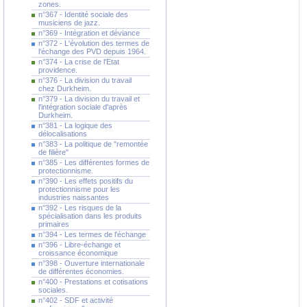
zones.
n°367 - Identité sociale des
musiciens de jazz.
n°369 - Intégration et déviance
n°372 - L'évolution des termes de
l'échange des PVD depuis 1964.
n°374 - La crise de l'Etat
providence.
n°376 - La division du travail
chez Durkheim.
n°379 - La division du travail et
l'intégration sociale d'après
Durkheim.
n°381 - La logique des
délocalisations
n°383 - La politique de "remontée
de filière"
n°385 - Les différentes formes de
protectionnisme.
n°390 - Les effets positifs du
protectionnisme pour les
industries naissantes
n°392 - Les risques de la
spécialisation dans les produits
primaires
n°394 - Les termes de l'échange
n°396 - Libre-échange et
croissance économique
n°398 - Ouverture internationale
de différentes économies.
n°400 - Prestations et cotisations
sociales.
n°402 - SDF et activité