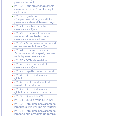
politique familiale
n°1103 - Etat-providence et rôle
du marche et de l'Etat. Exemple
de la santé
n°1106 - Synthèse :
Comparaison des types d'Etat-
providence dans différents pays
n°1121 - Les limites de la
croissance - Quiz
n°1122 - Résumer la section :
sources et des limites de la
croissance économique
n°1123 - Accumultation du capital
et progrès technique - Quiz
n°1124 - Resumé section 2 :
Accumulation du capital, progrès
technique et croissance
n°1125 - QCM de révision
n°1126 - Les sources de la
croissance - Quiz
n°1127 - Equilibre offre-demande
n°1128 - Offre et demande
globale
n°1146 - De la productivité du
travail à la production
n°1147 - Offre et demande
globales de biens et services
n°1160 - Quiz CH2 §21
n°1161 - texte à trous CH2 §21
n°1163 - Effet des innovations de
produits sur le volume de l'emploi
n°1164 - Effet des innovations de
procédé sur le volume de l'emploi