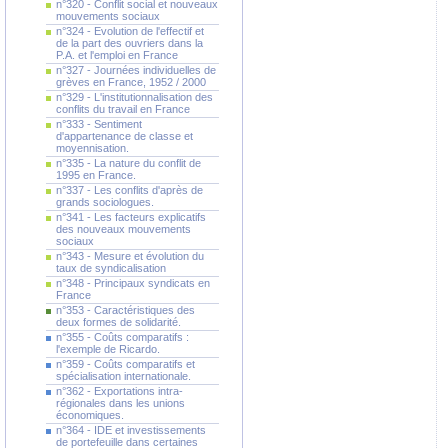
n°320 - Conflit social et nouveaux
mouvements sociaux
n°324 - Evolution de l'effectif et
de la part des ouvriers dans la
P.A. et l'emploi en France
n°327 - Journées individuelles de
grèves en France, 1952 / 2000
n°329 - L'institutionnalisation des
conflits du travail en France
n°333 - Sentiment
d'appartenance de classe et
moyennisation.
n°335 - La nature du conflit de
1995 en France.
n°337 - Les conflits d'après de
grands sociologues.
n°341 - Les facteurs explicatifs
des nouveaux mouvements
sociaux
n°343 - Mesure et évolution du
taux de syndicalisation
n°348 - Principaux syndicats en
France
n°353 - Caractéristiques des
deux formes de solidarité.
n°355 - Coûts comparatifs :
l'exemple de Ricardo.
n°359 - Coûts comparatifs et
spécialisation internationale.
n°362 - Exportations intra-
régionales dans les unions
économiques.
n°364 - IDE et investissements
de portefeuille dans certaines