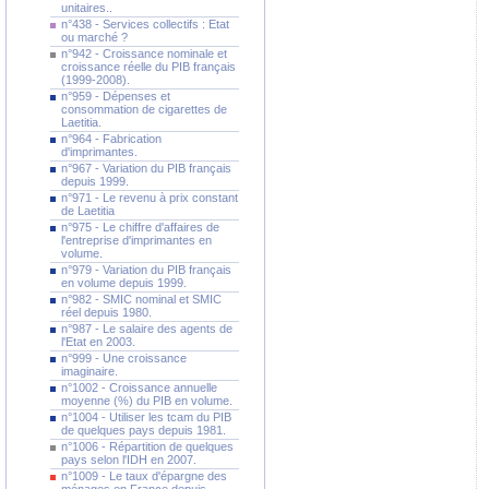
unitaires..
n°438 - Services collectifs : Etat
ou marché ?
n°942 - Croissance nominale et
croissance réelle du PIB français
(1999-2008).
n°959 - Dépenses et
consommation de cigarettes de
Laetitia.
n°964 - Fabrication
d'imprimantes.
n°967 - Variation du PIB français
depuis 1999.
n°971 - Le revenu à prix constant
de Laetitia
n°975 - Le chiffre d'affaires de
l'entreprise d'imprimantes en
volume.
n°979 - Variation du PIB français
en volume depuis 1999.
n°982 - SMIC nominal et SMIC
réel depuis 1980.
n°987 - Le salaire des agents de
l'Etat en 2003.
n°999 - Une croissance
imaginaire.
n°1002 - Croissance annuelle
moyenne (%) du PIB en volume.
n°1004 - Utiliser les tcam du PIB
de quelques pays depuis 1981.
n°1006 - Répartition de quelques
pays selon l'IDH en 2007.
n°1009 - Le taux d'épargne des