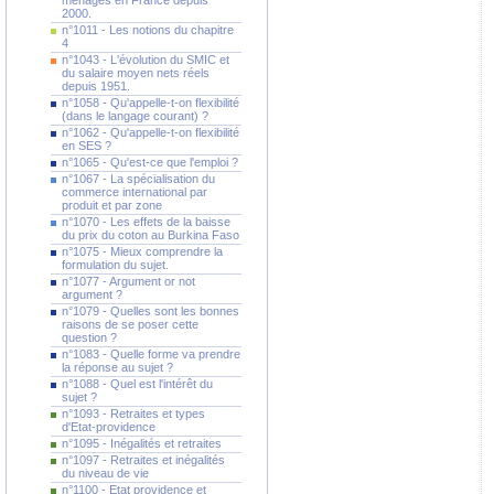
ménages en France depuis
2000.
n°1011 - Les notions du chapitre
4
n°1043 - L'évolution du SMIC et
du salaire moyen nets réels
depuis 1951.
n°1058 - Qu'appelle-t-on flexibilité
(dans le langage courant) ?
n°1062 - Qu'appelle-t-on flexibilité
en SES ?
n°1065 - Qu'est-ce que l'emploi ?
n°1067 - La spécialisation du
commerce international par
produit et par zone
n°1070 - Les effets de la baisse
du prix du coton au Burkina Faso
n°1075 - Mieux comprendre la
formulation du sujet.
n°1077 - Argument or not
argument ?
n°1079 - Quelles sont les bonnes
raisons de se poser cette
question ?
n°1083 - Quelle forme va prendre
la réponse au sujet ?
n°1088 - Quel est l'intérêt du
sujet ?
n°1093 - Retraites et types
d'Etat-providence
n°1095 - Inégalités et retraites
n°1097 - Retraites et inégalités
du niveau de vie
n°1100 - Etat providence et