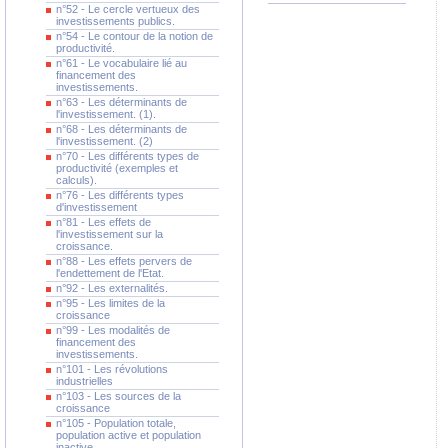
n°52 - Le cercle vertueux des
investissements publics.
n°54 - Le contour de la notion de
productivité.
n°61 - Le vocabulaire lié au
financement des
investissements.
n°63 - Les déterminants de
l'investissement. (1).
n°68 - Les déterminants de
l'investissement. (2)
n°70 - Les différents types de
productivité (exemples et
calculs).
n°76 - Les différents types
d'investissement
n°81 - Les effets de
l'investissement sur la
croissance.
n°88 - Les effets pervers de
l'endettement de l'Etat.
n°92 - Les externalités.
n°95 - Les limites de la
croissance
n°99 - Les modalités de
financement des
investissements.
n°101 - Les révolutions
industrielles
n°103 - Les sources de la
croissance
n°105 - Population totale,
population active et population
inactive.