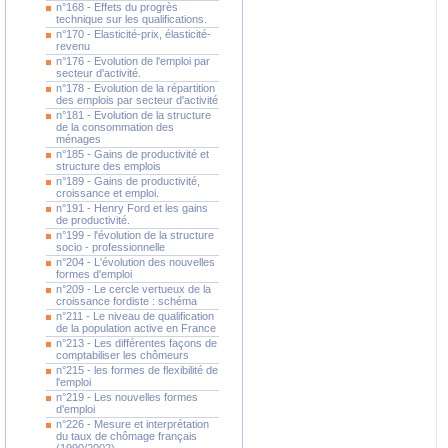
n°168 - Effets du progrès
technique sur les qualifications.
n°170 - Elasticité-prix, élasticité-
revenu
n°176 - Evolution de l'emploi par
secteur d'activité.
n°178 - Evolution de la répartition
des emplois par secteur d'activité
n°181 - Evolution de la structure
de la consommation des
ménages
n°185 - Gains de productivité et
structure des emplois
n°189 - Gains de productivité,
croissance et emploi.
n°191 - Henry Ford et les gains
de productivité.
n°199 - l'évolution de la structure
socio - professionnelle
n°204 - L'évolution des nouvelles
formes d'emploi
n°209 - Le cercle vertueux de la
croissance fordiste : schéma
n°211 - Le niveau de qualification
de la population active en France
n°213 - Les différentes façons de
comptabiliser les chômeurs
n°215 - les formes de flexibilité de
l'emploi
n°219 - Les nouvelles formes
d'emploi
n°226 - Mesure et interprétation
du taux de chômage français