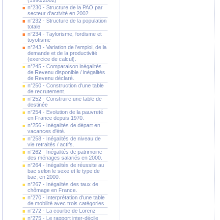
(1990/2002)
n°230 - Structure de la PAO par
secteur d'activité en 2002.
n°232 - Structure de la population
totale
n°234 - Taylorisme, fordisme et
toyotisme
n°243 - Variation de l'emploi, de la
demande et de la productivité
(exercice de calcul).
n°245 - Comparaison inégalités
de Revenu disponible / inégalités
de Revenu déclaré.
n°250 - Construction d'une table
de recrutement.
n°252 - Construire une table de
destinée
n°254 - Evolution de la pauvreté
en France depuis 1970.
n°256 - Inégalités de départ en
vacances d'été.
n°258 - Inégalités de niveau de
vie retraités / actifs.
n°262 - Inégalités de patrimoine
des ménages salariés en 2000.
n°264 - Inégalités de réussite au
bac selon le sexe et le type de
bac, en 2000.
n°267 - Inégalités des taux de
chômage en France.
n°270 - Interprétation d'une table
de mobilité avec trois catégories.
n°272 - La courbe de Lorenz
n°275 - Le rapport inter-décile