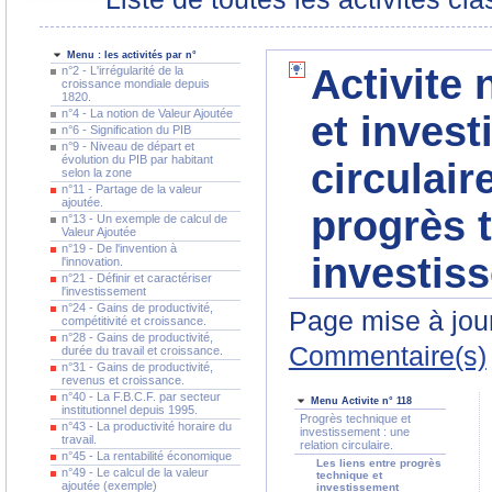
Menu : les activités par n°
Activite 
n°2 - L'irrégularité de la
croissance mondiale depuis
1820.
n°4 - La notion de Valeur Ajoutée
et invest
n°6 - Signification du PIB
n°9 - Niveau de départ et
évolution du PIB par habitant
circulair
selon la zone
n°11 - Partage de la valeur
ajoutée.
progrès 
n°13 - Un exemple de calcul de
Valeur Ajoutée
n°19 - De l'invention à
investis
l'innovation.
n°21 - Définir et caractériser
l'investissement
n°24 - Gains de productivité,
Page mise à jour
compétitivité et croissance.
n°28 - Gains de productivité,
Commentaire(s)
durée du travail et croissance.
n°31 - Gains de productivité,
revenus et croissance.
n°40 - La F.B.C.F. par secteur
Menu Activite n° 118
institutionnel depuis 1995.
Progrès technique et
n°43 - La productivité horaire du
investissement : une
travail.
relation circulaire.
n°45 - La rentabilité économique
Les liens entre progrès
n°49 - Le calcul de la valeur
technique et
ajoutée (exemple)
investissement