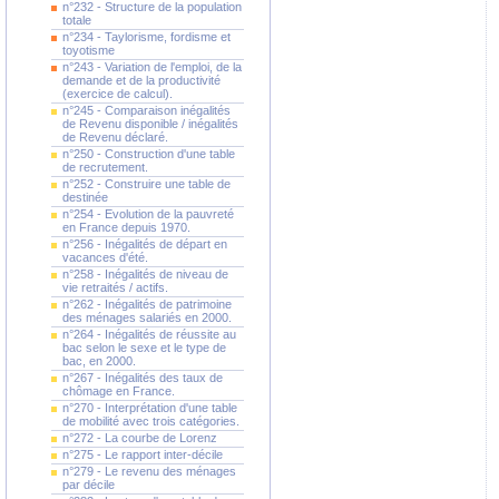
n°232 - Structure de la population
totale
n°234 - Taylorisme, fordisme et
toyotisme
n°243 - Variation de l'emploi, de la
demande et de la productivité
(exercice de calcul).
n°245 - Comparaison inégalités
de Revenu disponible / inégalités
de Revenu déclaré.
n°250 - Construction d'une table
de recrutement.
n°252 - Construire une table de
destinée
n°254 - Evolution de la pauvreté
en France depuis 1970.
n°256 - Inégalités de départ en
vacances d'été.
n°258 - Inégalités de niveau de
vie retraités / actifs.
n°262 - Inégalités de patrimoine
des ménages salariés en 2000.
n°264 - Inégalités de réussite au
bac selon le sexe et le type de
bac, en 2000.
n°267 - Inégalités des taux de
chômage en France.
n°270 - Interprétation d'une table
de mobilité avec trois catégories.
n°272 - La courbe de Lorenz
n°275 - Le rapport inter-décile
n°279 - Le revenu des ménages
par décile