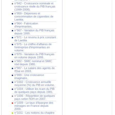
n°942 - Croissance nominale et
croissance réelle du PIB français
(1999-2008).
n°959 - Dépenses et
consommation de cigarettes de
Laetitia.
n°964 - Fabrication
d'imprimantes.
n°967 - Variation du PIB français
depuis 1999.
n°971 - Le revenu à prix constant
de Laetitia
n°975 - Le chiffre d'affaires de
l'entreprise d'imprimantes en
volume.
n°979 - Variation du PIB français
en volume depuis 1999.
n°982 - SMIC nominal et SMIC
réel depuis 1980.
n°987 - Le salaire des agents de
l'Etat en 2003.
n°999 - Une croissance
imaginaire.
n°1002 - Croissance annuelle
moyenne (%) du PIB en volume.
n°1004 - Utiliser les tcam du PIB
de quelques pays depuis 1981.
n°1006 - Répartition de quelques
pays selon l'IDH en 2007.
n°1009 - Le taux d'épargne des
ménages en France depuis
2000.
n°1011 - Les notions du chapitre