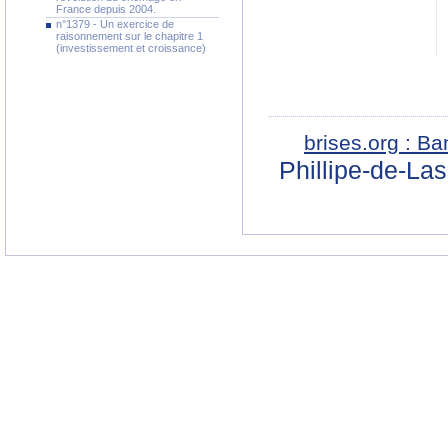
France depuis 2004.
n°1379 - Un exercice de
raisonnement sur le chapitre 1
(investissement et croissance)
brises.org : B
Phillipe-de-La