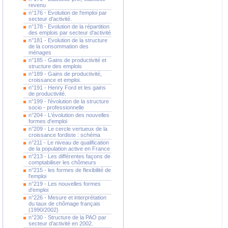
revenu
n°176 - Evolution de l'emploi par
secteur d'activité.
n°178 - Evolution de la répartition
des emplois par secteur d'activité
n°181 - Evolution de la structure
de la consommation des
ménages
n°185 - Gains de productivité et
structure des emplois
n°189 - Gains de productivité,
croissance et emploi.
n°191 - Henry Ford et les gains
de productivité.
n°199 - l'évolution de la structure
socio - professionnelle
n°204 - L'évolution des nouvelles
formes d'emploi
n°209 - Le cercle vertueux de la
croissance fordiste : schéma
n°211 - Le niveau de qualification
de la population active en France
n°213 - Les différentes façons de
comptabiliser les chômeurs
n°215 - les formes de flexibilité de
l'emploi
n°219 - Les nouvelles formes
d'emploi
n°226 - Mesure et interprétation
du taux de chômage français
(1990/2002)
n°230 - Structure de la PAO par
secteur d'activité en 2002.