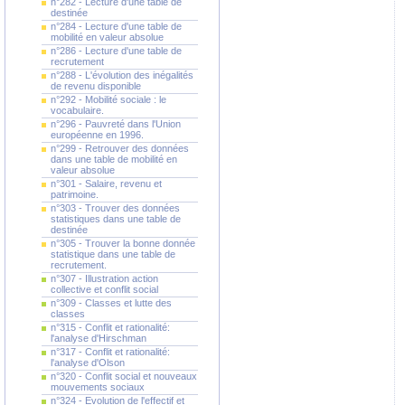
n°282 - Lecture d'une table de
destinée
n°284 - Lecture d'une table de
mobilité en valeur absolue
n°286 - Lecture d'une table de
recrutement
n°288 - L'évolution des inégalités
de revenu disponible
n°292 - Mobilité sociale : le
vocabulaire.
n°296 - Pauvreté dans l'Union
européenne en 1996.
n°299 - Retrouver des données
dans une table de mobilité en
valeur absolue
n°301 - Salaire, revenu et
patrimoine.
n°303 - Trouver des données
statistiques dans une table de
destinée
n°305 - Trouver la bonne donnée
statistique dans une table de
recrutement.
n°307 - Illustration action
collective et conflit social
n°309 - Classes et lutte des
classes
n°315 - Conflit et rationalité:
l'analyse d'Hirschman
n°317 - Conflit et rationalité:
l'analyse d'Olson
n°320 - Conflit social et nouveaux
mouvements sociaux
n°324 - Evolution de l'effectif et