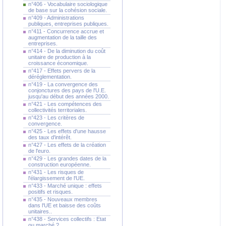
n°406 - Vocabulaire sociologique
de base sur la cohésion sociale.
n°409 - Administrations
publiques, entreprises publiques.
n°411 - Concurrence accrue et
augmentation de la taille des
entreprises.
n°414 - De la diminution du coût
unitaire de production à la
croissance économique.
n°417 - Effets pervers de la
déréglementation.
n°419 - La convergence des
conjonctures des pays de l'U.E.
jusqu'au début des années 2000.
n°421 - Les compétences des
collectivités territoriales.
n°423 - Les critères de
convergence.
n°425 - Les effets d'une hausse
des taux d'intérêt.
n°427 - Les effets de la création
de l'euro.
n°429 - Les grandes dates de la
construction européenne.
n°431 - Les risques de
l'élargissement de l'UE.
n°433 - Marché unique : effets
positifs et risques.
n°435 - Nouveaux membres
dans l'UE et baisse des coûts
unitaires..
n°438 - Services collectifs : Etat
ou marché ?