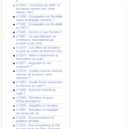
4
n°1043 - L'évolution du SMIC et
du salaire moyen nets réels
depuis 1951.
n°1058 - Qu'appelle-t-on flexibilité
(dans le langage courant) ?
n°1062 - Qu'appelle-t-on flexibilité
en SES ?
n°1065 - Qu'est-ce que l'emploi ?
n°1067 - La spécialisation du
commerce international par
produit et par zone
n°1070 - Les effets de la baisse
du prix du coton au Burkina Faso
n°1075 - Mieux comprendre la
formulation du sujet.
n°1077 - Argument or not
argument ?
n°1079 - Quelles sont les bonnes
raisons de se poser cette
question ?
n°1083 - Quelle forme va prendre
la réponse au sujet ?
n°1088 - Quel est l'intérêt du
sujet ?
n°1093 - Retraites et types
d'Etat-providence
n°1095 - Inégalités et retraites
n°1097 - Retraites et inégalités
du niveau de vie
n°1100 - Etat providence et
politique familiale
n°1103 - Etat-providence et rôle
du marche et de l'Etat. Exemple