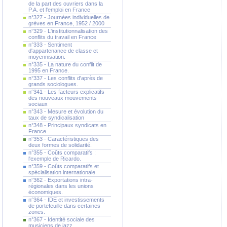
de la part des ouvriers dans la
P.A. et l'emploi en France
n°327 - Journées individuelles de
grèves en France, 1952 / 2000
n°329 - L'institutionnalisation des
conflits du travail en France
n°333 - Sentiment
d'appartenance de classe et
moyennisation.
n°335 - La nature du conflit de
1995 en France.
n°337 - Les conflits d'après de
grands sociologues.
n°341 - Les facteurs explicatifs
des nouveaux mouvements
sociaux
n°343 - Mesure et évolution du
taux de syndicalisation
n°348 - Principaux syndicats en
France
n°353 - Caractéristiques des
deux formes de solidarité.
n°355 - Coûts comparatifs :
l'exemple de Ricardo.
n°359 - Coûts comparatifs et
spécialisation internationale.
n°362 - Exportations intra-
régionales dans les unions
économiques.
n°364 - IDE et investissements
de portefeuille dans certaines
zones.
n°367 - Identité sociale des
musiciens de jazz.