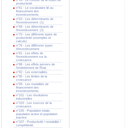
n°54 - Le contour de la notion de
productivité.
n°61 - Le vocabulaire lié au
financement des
investissements.
n°63 - Les déterminants de
l'investissement. (1).
n°68 - Les déterminants de
l'investissement. (2)
n°70 - Les différents types de
productivité (exemples et
calculs).
n°76 - Les différents types
d'investissement
n°81 - Les effets de
l'investissement sur la
croissance.
n°88 - Les effets pervers de
l'endettement de l'Etat.
n°92 - Les externalités.
n°95 - Les limites de la
croissance
n°99 - Les modalités de
financement des
investissements.
n°101 - Les révolutions
industrielles
n°103 - Les sources de la
croissance
n°105 - Population totale,
population active et population
inactive.
n°107 - Productivité / rentabilité /
compétitivité.