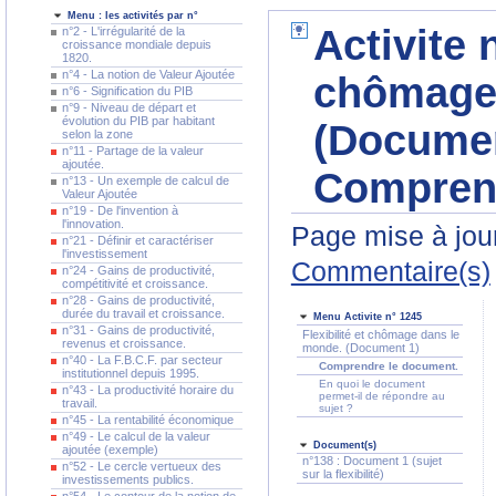
Menu : les activités par n°
Activite n
n°2 - L'irrégularité de la
croissance mondiale depuis
1820.
n°4 - La notion de Valeur Ajoutée
chômage 
n°6 - Signification du PIB
n°9 - Niveau de départ et
évolution du PIB par habitant
(Documen
selon la zone
n°11 - Partage de la valeur
ajoutée.
Comprend
n°13 - Un exemple de calcul de
Valeur Ajoutée
n°19 - De l'invention à
l'innovation.
Page mise à jour
n°21 - Définir et caractériser
l'investissement
Commentaire(s)
n°24 - Gains de productivité,
compétitivité et croissance.
n°28 - Gains de productivité,
durée du travail et croissance.
Menu Activite n° 1245
n°31 - Gains de productivité,
Flexibilité et chômage dans le
revenus et croissance.
monde. (Document 1)
n°40 - La F.B.C.F. par secteur
Comprendre le document.
institutionnel depuis 1995.
En quoi le document
n°43 - La productivité horaire du
permet-il de répondre au
travail.
sujet ?
n°45 - La rentabilité économique
n°49 - Le calcul de la valeur
Document(s)
ajoutée (exemple)
n°138 : Document 1 (sujet
n°52 - Le cercle vertueux des
sur la flexibilité)
investissements publics.