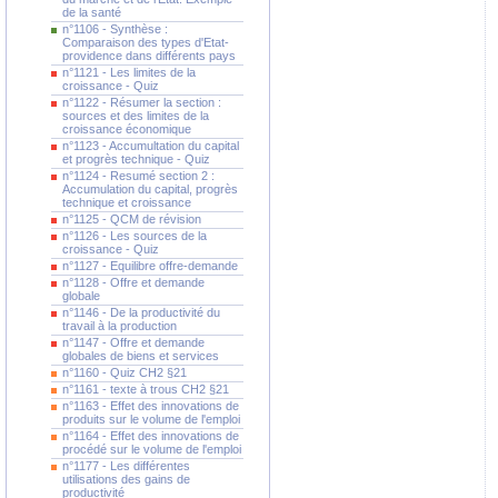
de la santé
n°1106 - Synthèse :
Comparaison des types d'Etat-
providence dans différents pays
n°1121 - Les limites de la
croissance - Quiz
n°1122 - Résumer la section :
sources et des limites de la
croissance économique
n°1123 - Accumultation du capital
et progrès technique - Quiz
n°1124 - Resumé section 2 :
Accumulation du capital, progrès
technique et croissance
n°1125 - QCM de révision
n°1126 - Les sources de la
croissance - Quiz
n°1127 - Equilibre offre-demande
n°1128 - Offre et demande
globale
n°1146 - De la productivité du
travail à la production
n°1147 - Offre et demande
globales de biens et services
n°1160 - Quiz CH2 §21
n°1161 - texte à trous CH2 §21
n°1163 - Effet des innovations de
produits sur le volume de l'emploi
n°1164 - Effet des innovations de
procédé sur le volume de l'emploi
n°1177 - Les différentes
utilisations des gains de
productivité