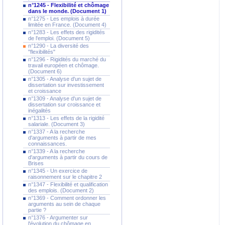
n°1245 - Flexibilité et chômage
dans le monde. (Document 1)
n°1275 - Les emplois à durée
limitée en France. (Document 4)
n°1283 - Les effets des rigidités
de l'emploi. (Document 5)
n°1290 - La diversité des
"flexibilités"
n°1296 - Rigidités du marché du
travail européen et chômage.
(Document 6)
n°1305 - Analyse d'un sujet de
dissertation sur investissement
et croissance
n°1309 - Analyse d'un sujet de
dissertation sur croissance et
inégalités
n°1313 - Les effets de la rigidité
salariale. (Document 3)
n°1337 - A la recherche
d'arguments à partir de mes
connaissances.
n°1339 - A la recherche
d'arguments à partir du cours de
Brises
n°1345 - Un exercice de
raisonnement sur le chapitre 2
n°1347 - Flexibilité et qualification
des emplois. (Document 2)
n°1369 - Comment ordonner les
arguments au sein de chaque
partie ?
n°1376 - Argumenter sur
l'évolution du chômage en