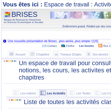
Vous êtes ici :
Espace de travail : Activi
BRISES
Banque de Ressources Interactives
en Sciences Economiques et Sociales
Entièrement gratuit. Réalisé par des ens
Contact
Firefox
Les forums
Rss 2
Accueil
Chapitres
Travaux Dirigés
Sos devoirs
Un espace de travail pour consult
notions, les cours, les activites e
chapitres
Les notions
Les Activités
Les Textes
Les Co
Liste de toutes les activités c