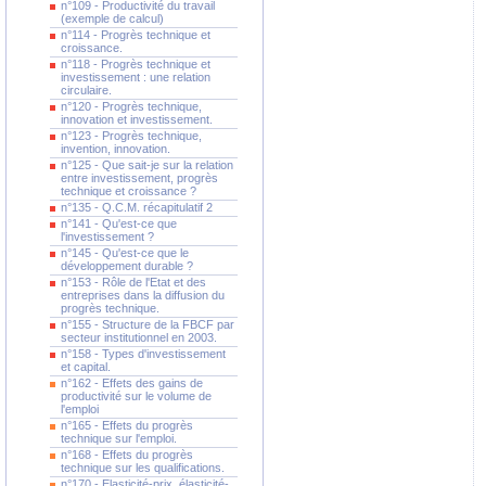
n°109 - Productivité du travail
(exemple de calcul)
n°114 - Progrès technique et
croissance.
n°118 - Progrès technique et
investissement : une relation
circulaire.
n°120 - Progrès technique,
innovation et investissement.
n°123 - Progrès technique,
invention, innovation.
n°125 - Que sait-je sur la relation
entre investissement, progrès
technique et croissance ?
n°135 - Q.C.M. récapitulatif 2
n°141 - Qu'est-ce que
l'investissement ?
n°145 - Qu'est-ce que le
développement durable ?
n°153 - Rôle de l'Etat et des
entreprises dans la diffusion du
progrès technique.
n°155 - Structure de la FBCF par
secteur institutionnel en 2003.
n°158 - Types d'investissement
et capital.
n°162 - Effets des gains de
productivité sur le volume de
l'emploi
n°165 - Effets du progrès
technique sur l'emploi.
n°168 - Effets du progrès
technique sur les qualifications.
n°170 - Elasticité-prix, élasticité-