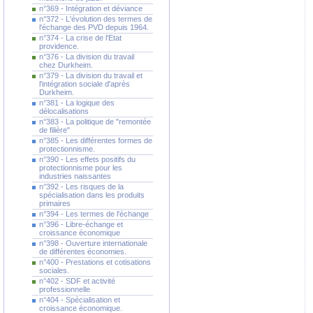
n°369 - Intégration et déviance
n°372 - L'évolution des termes de
l'échange des PVD depuis 1964.
n°374 - La crise de l'Etat
providence.
n°376 - La division du travail
chez Durkheim.
n°379 - La division du travail et
l'intégration sociale d'après
Durkheim.
n°381 - La logique des
délocalisations
n°383 - La politique de "remontée
de filière"
n°385 - Les différentes formes de
protectionnisme.
n°390 - Les effets positifs du
protectionnisme pour les
industries naissantes
n°392 - Les risques de la
spécialisation dans les produits
primaires
n°394 - Les termes de l'échange
n°396 - Libre-échange et
croissance économique
n°398 - Ouverture internationale
de différentes économies.
n°400 - Prestations et cotisations
sociales.
n°402 - SDF et activité
professionnelle
n°404 - Spécialisation et
croissance économique.