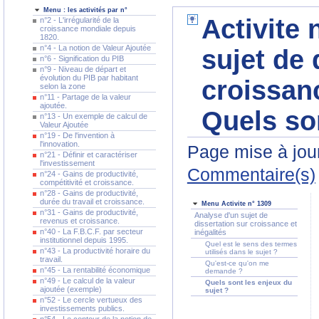
Menu : les activités par n°
Activite 
n°2 - L'irrégularité de la
croissance mondiale depuis
1820.
n°4 - La notion de Valeur Ajoutée
sujet de 
n°6 - Signification du PIB
n°9 - Niveau de départ et
évolution du PIB par habitant
croissanc
selon la zone
n°11 - Partage de la valeur
ajoutée.
Quels son
n°13 - Un exemple de calcul de
Valeur Ajoutée
n°19 - De l'invention à
l'innovation.
Page mise à jour
n°21 - Définir et caractériser
l'investissement
Commentaire(s)
n°24 - Gains de productivité,
compétitivité et croissance.
n°28 - Gains de productivité,
durée du travail et croissance.
Menu Activite n° 1309
n°31 - Gains de productivité,
Analyse d'un sujet de
revenus et croissance.
dissertation sur croissance et
n°40 - La F.B.C.F. par secteur
inégalités
institutionnel depuis 1995.
Quel est le sens des termes
n°43 - La productivité horaire du
utilisés dans le sujet ?
travail.
Qu'est-ce qu'on me
n°45 - La rentabilité économique
demande ?
n°49 - Le calcul de la valeur
Quels sont les enjeux du
ajoutée (exemple)
sujet ?
n°52 - Le cercle vertueux des
investissements publics.