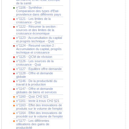
de la santé
n°1106 - Synthèse :
Comparaison des types d'Etat-
providence dans différents pays
n°1121 - Les limites de la
croissance - Quiz
n°1122 - Résumer la section :
sources et des limites de la
croissance économique
n°1123 - Accumultation du capital
et progrès technique - Quiz
n°1124 - Resumé section 2 :
Accumulation du capital, progrès
technique et croissance
n°1125 - QCM de révision
n°1126 - Les sources de la
croissance - Quiz
n°1127 - Equilibre offre-demande
n°1128 - Offre et demande
globale
n°1146 - De la productivité du
travail à la production
n°1147 - Offre et demande
globales de biens et services
n°1160 - Quiz CH2 §21
n°1161 - texte à trous CH2 §21
n°1163 - Effet des innovations de
produits sur le volume de l'emploi
n°1164 - Effet des innovations de
procédé sur le volume de l'emploi
n°1177 - Les différentes
utilisations des gains de
productivité