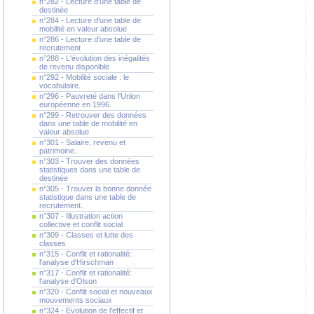
n°282 - Lecture d'une table de
destinée
n°284 - Lecture d'une table de
mobilité en valeur absolue
n°286 - Lecture d'une table de
recrutement
n°288 - L'évolution des inégalités
de revenu disponible
n°292 - Mobilité sociale : le
vocabulaire.
n°296 - Pauvreté dans l'Union
européenne en 1996.
n°299 - Retrouver des données
dans une table de mobilité en
valeur absolue
n°301 - Salaire, revenu et
patrimoine.
n°303 - Trouver des données
statistiques dans une table de
destinée
n°305 - Trouver la bonne donnée
statistique dans une table de
recrutement.
n°307 - Illustration action
collective et conflit social
n°309 - Classes et lutte des
classes
n°315 - Conflit et rationalité:
l'analyse d'Hirschman
n°317 - Conflit et rationalité:
l'analyse d'Olson
n°320 - Conflit social et nouveaux
mouvements sociaux
n°324 - Evolution de l'effectif et