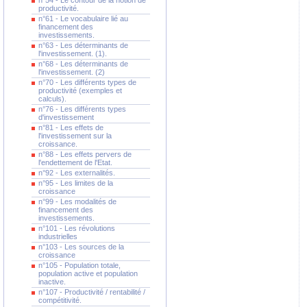
n°54 - Le contour de la notion de
productivité.
n°61 - Le vocabulaire lié au
financement des
investissements.
n°63 - Les déterminants de
l'investissement. (1).
n°68 - Les déterminants de
l'investissement. (2)
n°70 - Les différents types de
productivité (exemples et
calculs).
n°76 - Les différents types
d'investissement
n°81 - Les effets de
l'investissement sur la
croissance.
n°88 - Les effets pervers de
l'endettement de l'Etat.
n°92 - Les externalités.
n°95 - Les limites de la
croissance
n°99 - Les modalités de
financement des
investissements.
n°101 - Les révolutions
industrielles
n°103 - Les sources de la
croissance
n°105 - Population totale,
population active et population
inactive.
n°107 - Productivité / rentabilité /
compétitivité.