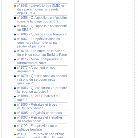
4
n°1043 - L'évolution du SMIC et
du salaire moyen nets réels
depuis 1951.
n°1058 - Qu'appelle-t-on flexibilité
(dans le langage courant) ?
n°1062 - Qu'appelle-t-on flexibilité
en SES ?
n°1065 - Qu'est-ce que l'emploi ?
n°1067 - La spécialisation du
commerce international par
produit et par zone
n°1070 - Les effets de la baisse
du prix du coton au Burkina Faso
n°1075 - Mieux comprendre la
formulation du sujet.
n°1077 - Argument or not
argument ?
n°1079 - Quelles sont les bonnes
raisons de se poser cette
question ?
n°1083 - Quelle forme va prendre
la réponse au sujet ?
n°1088 - Quel est l'intérêt du
sujet ?
n°1093 - Retraites et types
d'Etat-providence
n°1095 - Inégalités et retraites
n°1097 - Retraites et inégalités
du niveau de vie
n°1100 - Etat providence et
politique familiale
n°1103 - Etat-providence et rôle
du marche et de l'Etat. Exemple