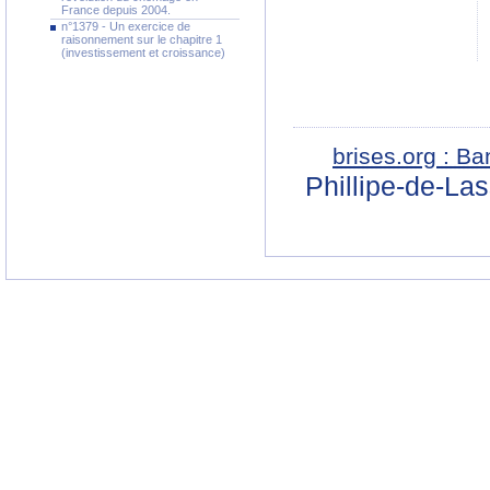
France depuis 2004.
n°1379 - Un exercice de
raisonnement sur le chapitre 1
(investissement et croissance)
brises.org : B
Phillipe-de-La