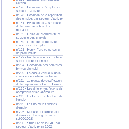
revenu
n°176 - Evolution de l'emploi par
secteur d'activité.
n°178 - Evolution de la répartition
des emplois par secteur d'activité
n°181 - Evolution de la structure
de la consommation des
ménages
n°185 - Gains de productivité et
structure des emplois
n°189 - Gains de productivité,
croissance et emploi.
n°191 - Henry Ford et les gains
de productivité.
n°199 - l'évolution de la structure
socio - professionnelle
n°204 - L'évolution des nouvelles
formes d'emploi
n°209 - Le cercle vertueux de la
croissance fordiste : schéma
n°211 - Le niveau de qualification
de la population active en France
n°213 - Les différentes façons de
comptabiliser les chômeurs
n°215 - les formes de flexibilité de
l'emploi
n°219 - Les nouvelles formes
d'emploi
n°226 - Mesure et interprétation
du taux de chômage français
(1990/2002)
n°230 - Structure de la PAO par
secteur d'activité en 2002.