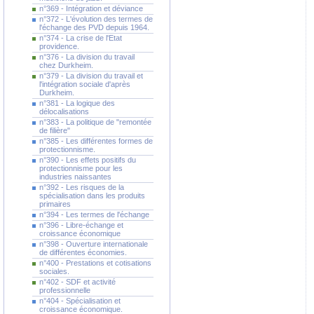
n°369 - Intégration et déviance
n°372 - L'évolution des termes de
l'échange des PVD depuis 1964.
n°374 - La crise de l'Etat
providence.
n°376 - La division du travail
chez Durkheim.
n°379 - La division du travail et
l'intégration sociale d'après
Durkheim.
n°381 - La logique des
délocalisations
n°383 - La politique de "remontée
de filière"
n°385 - Les différentes formes de
protectionnisme.
n°390 - Les effets positifs du
protectionnisme pour les
industries naissantes
n°392 - Les risques de la
spécialisation dans les produits
primaires
n°394 - Les termes de l'échange
n°396 - Libre-échange et
croissance économique
n°398 - Ouverture internationale
de différentes économies.
n°400 - Prestations et cotisations
sociales.
n°402 - SDF et activité
professionnelle
n°404 - Spécialisation et
croissance économique.