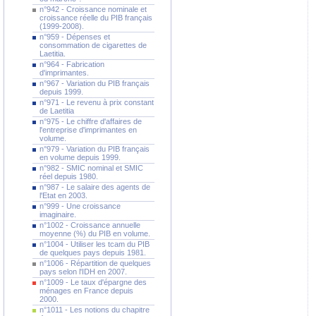
n°942 - Croissance nominale et
croissance réelle du PIB français
(1999-2008).
n°959 - Dépenses et
consommation de cigarettes de
Laetitia.
n°964 - Fabrication
d'imprimantes.
n°967 - Variation du PIB français
depuis 1999.
n°971 - Le revenu à prix constant
de Laetitia
n°975 - Le chiffre d'affaires de
l'entreprise d'imprimantes en
volume.
n°979 - Variation du PIB français
en volume depuis 1999.
n°982 - SMIC nominal et SMIC
réel depuis 1980.
n°987 - Le salaire des agents de
l'Etat en 2003.
n°999 - Une croissance
imaginaire.
n°1002 - Croissance annuelle
moyenne (%) du PIB en volume.
n°1004 - Utiliser les tcam du PIB
de quelques pays depuis 1981.
n°1006 - Répartition de quelques
pays selon l'IDH en 2007.
n°1009 - Le taux d'épargne des
ménages en France depuis
2000.
n°1011 - Les notions du chapitre