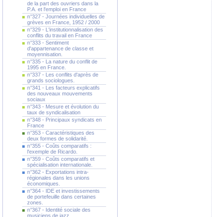
de la part des ouvriers dans la
P.A. et l'emploi en France
n°327 - Journées individuelles de
grèves en France, 1952 / 2000
n°329 - L'institutionnalisation des
conflits du travail en France
n°333 - Sentiment
d'appartenance de classe et
moyennisation.
n°335 - La nature du conflit de
1995 en France.
n°337 - Les conflits d'après de
grands sociologues.
n°341 - Les facteurs explicatifs
des nouveaux mouvements
sociaux
n°343 - Mesure et évolution du
taux de syndicalisation
n°348 - Principaux syndicats en
France
n°353 - Caractéristiques des
deux formes de solidarité.
n°355 - Coûts comparatifs :
l'exemple de Ricardo.
n°359 - Coûts comparatifs et
spécialisation internationale.
n°362 - Exportations intra-
régionales dans les unions
économiques.
n°364 - IDE et investissements
de portefeuille dans certaines
zones.
n°367 - Identité sociale des
musiciens de jazz.