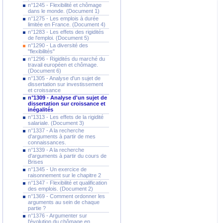
n°1245 - Flexibilité et chômage
dans le monde. (Document 1)
n°1275 - Les emplois à durée
limitée en France. (Document 4)
n°1283 - Les effets des rigidités
de l'emploi. (Document 5)
n°1290 - La diversité des
"flexibilités"
n°1296 - Rigidités du marché du
travail européen et chômage.
(Document 6)
n°1305 - Analyse d'un sujet de
dissertation sur investissement
et croissance
n°1309 - Analyse d'un sujet de
dissertation sur croissance et
inégalités
n°1313 - Les effets de la rigidité
salariale. (Document 3)
n°1337 - A la recherche
d'arguments à partir de mes
connaissances.
n°1339 - A la recherche
d'arguments à partir du cours de
Brises
n°1345 - Un exercice de
raisonnement sur le chapitre 2
n°1347 - Flexibilité et qualification
des emplois. (Document 2)
n°1369 - Comment ordonner les
arguments au sein de chaque
partie ?
n°1376 - Argumenter sur
l'évolution du chômage en