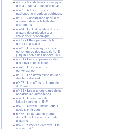
n°406 - Vocabulaire sociologique
de base sur la cohésion sociale.
n°409 - Administrations
publiques, entreprises publiques.
n°411 - Concurrence accrue et
augmentation de la taille des
entreprises.
n°414 - De la diminution du coût
unitaire de production à la
croissance économique.
n°417 - Effets pervers de la
déréglementation.
n°419 - La convergence des
conjonctures des pays de l'U.E.
jusqu'au début des années 2000.
n°421 - Les compétences des
collectivités territoriales.
n°423 - Les critères de
convergence.
n°425 - Les effets d'une hausse
des taux d'intérêt.
n°427 - Les effets de la création
de l'euro.
n°429 - Les grandes dates de la
construction européenne.
n°431 - Les risques de
l'élargissement de l'UE.
n°433 - Marché unique : effets
positifs et risques.
n°435 - Nouveaux membres
dans l'UE et baisse des coûts
unitaires..
n°438 - Services collectifs : Etat
ou marché ?