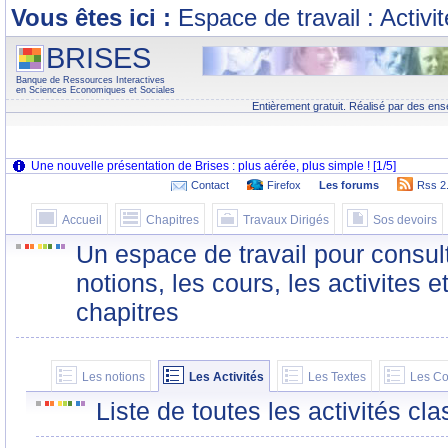
Vous êtes ici :
Espace de travail : Activi
BRISES
Banque de Ressources Interactives
en Sciences Economiques et Sociales
Entièrement gratuit. Réalisé par des ens
Contact
Firefox
Les forums
Rss 2
Accueil
Chapitres
Travaux Dirigés
Sos devoirs
Un espace de travail pour consult
notions, les cours, les activites e
chapitres
Les notions
Les Activités
Les Textes
Les Co
Liste de toutes les activités c