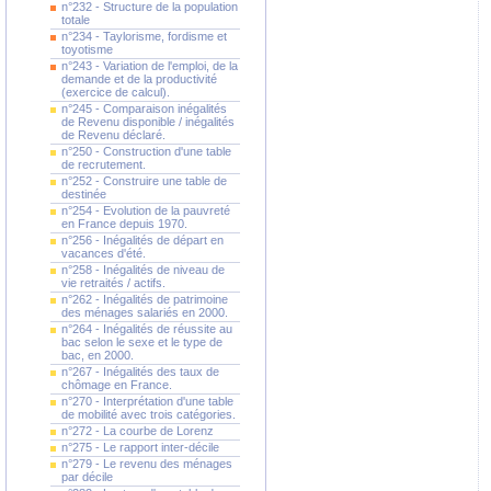
n°232 - Structure de la population
totale
n°234 - Taylorisme, fordisme et
toyotisme
n°243 - Variation de l'emploi, de la
demande et de la productivité
(exercice de calcul).
n°245 - Comparaison inégalités
de Revenu disponible / inégalités
de Revenu déclaré.
n°250 - Construction d'une table
de recrutement.
n°252 - Construire une table de
destinée
n°254 - Evolution de la pauvreté
en France depuis 1970.
n°256 - Inégalités de départ en
vacances d'été.
n°258 - Inégalités de niveau de
vie retraités / actifs.
n°262 - Inégalités de patrimoine
des ménages salariés en 2000.
n°264 - Inégalités de réussite au
bac selon le sexe et le type de
bac, en 2000.
n°267 - Inégalités des taux de
chômage en France.
n°270 - Interprétation d'une table
de mobilité avec trois catégories.
n°272 - La courbe de Lorenz
n°275 - Le rapport inter-décile
n°279 - Le revenu des ménages
par décile