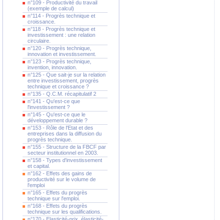
n°109 - Productivité du travail
(exemple de calcul)
n°114 - Progrès technique et
croissance.
n°118 - Progrès technique et
investissement : une relation
circulaire.
n°120 - Progrès technique,
innovation et investissement.
n°123 - Progrès technique,
invention, innovation.
n°125 - Que sait-je sur la relation
entre investissement, progrès
technique et croissance ?
n°135 - Q.C.M. récapitulatif 2
n°141 - Qu'est-ce que
l'investissement ?
n°145 - Qu'est-ce que le
développement durable ?
n°153 - Rôle de l'Etat et des
entreprises dans la diffusion du
progrès technique.
n°155 - Structure de la FBCF par
secteur institutionnel en 2003.
n°158 - Types d'investissement
et capital.
n°162 - Effets des gains de
productivité sur le volume de
l'emploi
n°165 - Effets du progrès
technique sur l'emploi.
n°168 - Effets du progrès
technique sur les qualifications.
n°170 - Elasticité-prix, élasticité-