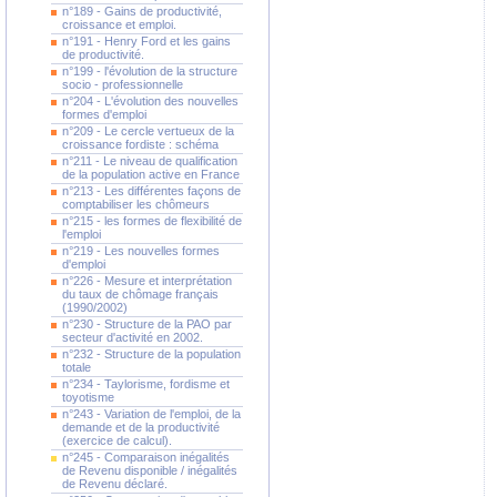
n°189 - Gains de productivité,
croissance et emploi.
n°191 - Henry Ford et les gains
de productivité.
n°199 - l'évolution de la structure
socio - professionnelle
n°204 - L'évolution des nouvelles
formes d'emploi
n°209 - Le cercle vertueux de la
croissance fordiste : schéma
n°211 - Le niveau de qualification
de la population active en France
n°213 - Les différentes façons de
comptabiliser les chômeurs
n°215 - les formes de flexibilité de
l'emploi
n°219 - Les nouvelles formes
d'emploi
n°226 - Mesure et interprétation
du taux de chômage français
(1990/2002)
n°230 - Structure de la PAO par
secteur d'activité en 2002.
n°232 - Structure de la population
totale
n°234 - Taylorisme, fordisme et
toyotisme
n°243 - Variation de l'emploi, de la
demande et de la productivité
(exercice de calcul).
n°245 - Comparaison inégalités
de Revenu disponible / inégalités
de Revenu déclaré.