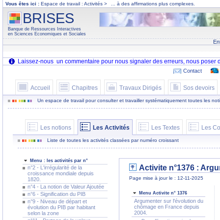
Vous êtes ici :
Espace de travail : Activités >
... à des affirmations plus complexes.
BRISES
Banque de Ressources Interactives
en Sciences Economiques et Sociales
En
Contact
Accueil
Chapitres
Travaux Dirigés
Sos devoirs
Un espace de travail pour consulter et travailler systématiquement toutes les notion
Les notions
Les Activités
Les Textes
Les Co
Liste de toutes les activités classées par numéro croissant
Menu : les activités par n°
Activite n°1376 : Arg
n°2 - L'irrégularité de la
croissance mondiale depuis
Page mise à jour le : 12-11-2025
1820.
n°4 - La notion de Valeur Ajoutée
Menu Activite n° 1376
n°6 - Signification du PIB
Argumenter sur l'évolution du
n°9 - Niveau de départ et
chômage en France depuis
évolution du PIB par habitant
2004.
selon la zone