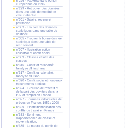
n°296 - Pauvreté dans l'Union
européenne en 1996.
n°299 - Retrouver des données
dans une table de mobilité en
valeur absolue
n°301 - Salaire, revenu et
patrimoine.
n°303 - Trouver des données
statistiques dans une table de
destinée
n°305 - Trouver la bonne donnée
statistique dans une table de
recrutement.
n°307 - Illustration action
collective et conflit social
n°309 - Classes et lutte des
classes
n°315 - Conflit et rationalité:
l'analyse d'Hirschman
n°317 - Conflit et rationalité:
l'analyse d'Olson
n°320 - Conflit social et nouveaux
mouvements sociaux
n°324 - Evolution de l'effectif et
de la part des ouvriers dans la
P.A. et l'emploi en France
n°327 - Journées individuelles de
grèves en France, 1952 / 2000
n°329 - L'institutionnalisation des
conflits du travail en France
n°333 - Sentiment
d'appartenance de classe et
moyennisation.
n°335 - La nature du conflit de