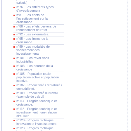
calculs).
n°76 - Les différents types
d'investissement
n°81 - Les effets de
l'investissement sur la
croissance.
n°88 - Les effets pervers de
l'endettement de l'Etat.
n°92 - Les externalités.
n°95 - Les limites de la
croissance
n°99 - Les modalités de
financement des
investissements.
n°101 - Les révolutions
industrielles
n°103 - Les sources de la
croissance
n°105 - Population totale,
population active et population
inactive.
n°107 - Productivité / rentabilité /
compétitivité.
n°109 - Productivité du travail
(exemple de calcul)
n°114 - Progrès technique et
croissance.
n°118 - Progrès technique et
investissement : une relation
circulaire.
n°120 - Progrès technique,
innovation et investissement.
n°123 - Progrès technique,