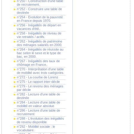
n°250 - Construction d'une table
de recrutement.
n°252 - Construire une table de
destinée
n°254 - Evolution de la pauvreté
en France depuis 1970.
n°256 - Inégalités de départ en
vacances d'été.
n°258 - Inégalités de niveau de
vie retraités / actifs.
n°262 - Inégalités de patrimoine
des ménages salariés en 2000.
n°264 - Inégalités de réussite au
bac selon le sexe et le type de
bac, en 2000.
n°267 - Inégalités des taux de
chômage en France.
n°270 - Interprétation d'une table
de mobilité avec trois catégories.
n°272 - La courbe de Lorenz
n°275 - Le rapport inter-décile
n°279 - Le revenu des ménages
par décile
n°282 - Lecture d'une table de
destinée
n°284 - Lecture d'une table de
mobilité en valeur absolue
n°286 - Lecture d'une table de
recrutement
n°288 - L'évolution des inégalités
de revenu disponible
n°292 - Mobilité sociale : le
vocabulaire.