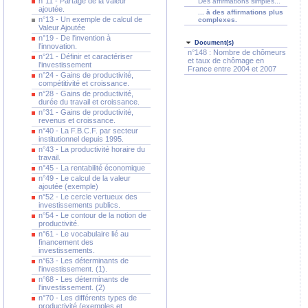
n°11 - Partage de la valeur
Des affirmations simples...
ajoutée.
... à des affirmations plus
n°13 - Un exemple de calcul de
complexes.
Valeur Ajoutée
n°19 - De l'invention à
Document(s)
l'innovation.
n°148 : Nombre de chômeurs
n°21 - Définir et caractériser
et taux de chômage en
l'investissement
France entre 2004 et 2007
n°24 - Gains de productivité,
compétitivité et croissance.
n°28 - Gains de productivité,
durée du travail et croissance.
n°31 - Gains de productivité,
revenus et croissance.
n°40 - La F.B.C.F. par secteur
institutionnel depuis 1995.
n°43 - La productivité horaire du
travail.
n°45 - La rentabilité économique
n°49 - Le calcul de la valeur
ajoutée (exemple)
n°52 - Le cercle vertueux des
investissements publics.
n°54 - Le contour de la notion de
productivité.
n°61 - Le vocabulaire lié au
financement des
investissements.
n°63 - Les déterminants de
l'investissement. (1).
n°68 - Les déterminants de
l'investissement. (2)
n°70 - Les différents types de
productivité (exemples et