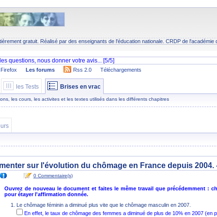
tièrement gratuit. Réalisé par des enseignants de l'éducation nationale.
CRDP
de l'académie 
Firefox
Les forums
Rss 2.0
Téléchargements
les Tests
Brises en vrac
s, les cours, les activites et les textes utilisés dans les différents chapitres
urs
umenter sur l'évolution du chômage en France depuis 2004. 
0 Commentaire(s)
Ouvrez de nouveau le document et faites le même travail que précédemment : ch
pour étayer l'affirmation donnée.
Le chômage féminin a diminué plus vite que le chômage masculin en 2007.
En effet, le taux de chômage des femmes a diminué de plus de 10% en 2007 (en 