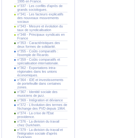
1995 en France.
n°337 - Les conflits d'après de
grands sociologues.
n°341 - Les facteurs explicatifs
des nouveaux mouvements
sociaux
n°343 - Mesure et évolution du
taux de syndicalisation
n°348 - Principaux syndicats en
France
n°353 - Caractéristiques des
deux formes de solidarité.
n°355 - Coûts comparatifs :
l'exemple de Ricardo.
n°359 - Coûts comparatifs et
spécialisation internationale.
n°362 - Exportations intra-
régionales dans les unions
économiques.
n°364 - IDE et investissements
de portefeuille dans certaines
zones.
n°367 - Identité sociale des
musiciens de jazz.
n°369 - Intégration et déviance
n°372 - L'évolution des termes de
l'échange des PVD depuis 1964.
n°374 - La crise de l'Etat
providence.
n°376 - La division du travail
chez Durkheim.
n°379 - La division du travail et
l'intégration sociale d'après
Durkheim.