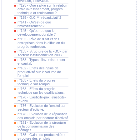
invention, innovation.
n°125 - Que sait-je sur la relation
entre investissement, progrès
technique et croissance ?
n°135 - Q.C.M. récapitulatif 2
n°141 - Qu'est-ce que
l'investissement ?
n°145 - Qu'est-ce que le
développement durable ?
n°153 - Rôle de l'Etat et des
entreprises dans la diffusion du
progrès technique.
n°155 - Structure de la FBCF par
secteur institutionnel en 2003.
n°158 - Types d'investissement
et capital.
n°162 - Effets des gains de
productivité sur le volume de
l'emploi
n°165 - Effets du progrès
technique sur l'emploi.
n°168 - Effets du progrès
technique sur les qualifications.
n°170 - Elasticité-prix, élasticité-
revenu
n°176 - Evolution de l'emploi par
secteur d'activité.
n°178 - Evolution de la répartition
des emplois par secteur d'activité
n°181 - Evolution de la structure
de la consommation des
ménages
n°185 - Gains de productivité et
structure des emplois