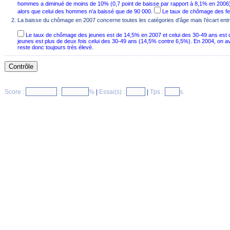
hommes a diminué de moins de 10% (0,7 point de baisse par rapport à 8,1% en 2006)
alors que celui des hommes n'a baissé que de 90 000.
Le taux de chômage des fe
La baisse du chômage en 2007 concerne toutes les catégories d'âge mais l'écart entre
Le taux de chômage des jeunes est de 14,5% en 2007 et celui des 30-49 ans est d
jeunes est plus de deux fois celui des 30-49 ans (14,5% contre 6,5%). En 2004, on a
reste donc toujours très élevé.
Score :
:
%
|
Essai(s) :
|
Tps :
s.