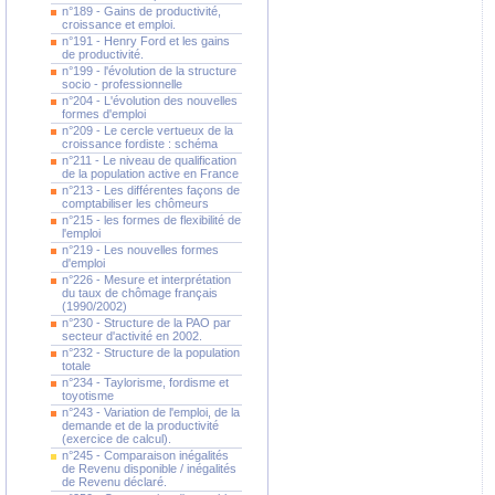
n°189 - Gains de productivité,
croissance et emploi.
n°191 - Henry Ford et les gains
de productivité.
n°199 - l'évolution de la structure
socio - professionnelle
n°204 - L'évolution des nouvelles
formes d'emploi
n°209 - Le cercle vertueux de la
croissance fordiste : schéma
n°211 - Le niveau de qualification
de la population active en France
n°213 - Les différentes façons de
comptabiliser les chômeurs
n°215 - les formes de flexibilité de
l'emploi
n°219 - Les nouvelles formes
d'emploi
n°226 - Mesure et interprétation
du taux de chômage français
(1990/2002)
n°230 - Structure de la PAO par
secteur d'activité en 2002.
n°232 - Structure de la population
totale
n°234 - Taylorisme, fordisme et
toyotisme
n°243 - Variation de l'emploi, de la
demande et de la productivité
(exercice de calcul).
n°245 - Comparaison inégalités
de Revenu disponible / inégalités
de Revenu déclaré.