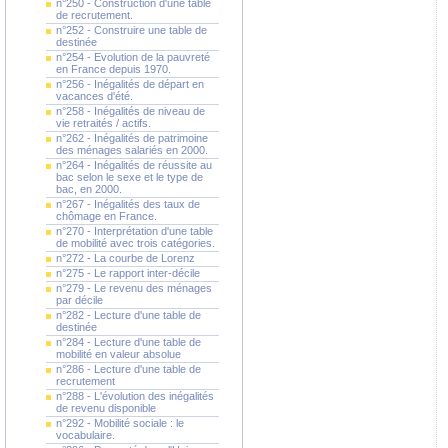
n°250 - Construction d'une table
de recrutement.
n°252 - Construire une table de
destinée
n°254 - Evolution de la pauvreté
en France depuis 1970.
n°256 - Inégalités de départ en
vacances d'été.
n°258 - Inégalités de niveau de
vie retraités / actifs.
n°262 - Inégalités de patrimoine
des ménages salariés en 2000.
n°264 - Inégalités de réussite au
bac selon le sexe et le type de
bac, en 2000.
n°267 - Inégalités des taux de
chômage en France.
n°270 - Interprétation d'une table
de mobilité avec trois catégories.
n°272 - La courbe de Lorenz
n°275 - Le rapport inter-décile
n°279 - Le revenu des ménages
par décile
n°282 - Lecture d'une table de
destinée
n°284 - Lecture d'une table de
mobilité en valeur absolue
n°286 - Lecture d'une table de
recrutement
n°288 - L'évolution des inégalités
de revenu disponible
n°292 - Mobilité sociale : le
vocabulaire.