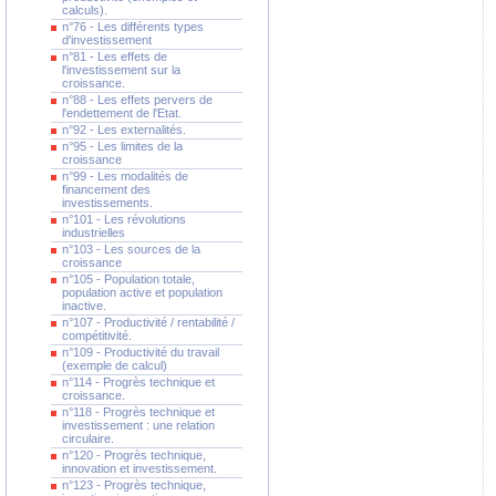
calculs).
n°76 - Les différents types
d'investissement
n°81 - Les effets de
l'investissement sur la
croissance.
n°88 - Les effets pervers de
l'endettement de l'Etat.
n°92 - Les externalités.
n°95 - Les limites de la
croissance
n°99 - Les modalités de
financement des
investissements.
n°101 - Les révolutions
industrielles
n°103 - Les sources de la
croissance
n°105 - Population totale,
population active et population
inactive.
n°107 - Productivité / rentabilité /
compétitivité.
n°109 - Productivité du travail
(exemple de calcul)
n°114 - Progrès technique et
croissance.
n°118 - Progrès technique et
investissement : une relation
circulaire.
n°120 - Progrès technique,
innovation et investissement.
n°123 - Progrès technique,