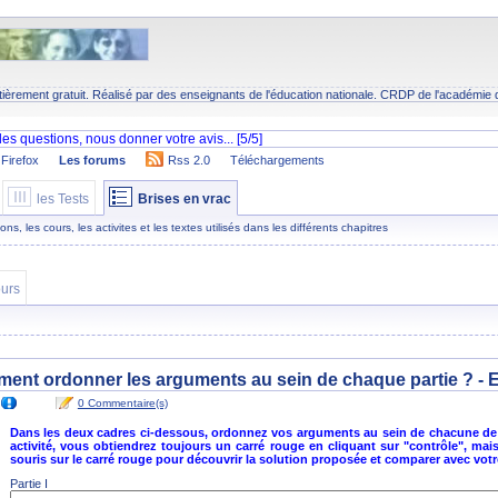
tièrement gratuit. Réalisé par des enseignants de l'éducation nationale.
CRDP
de l'académie 
Firefox
Les forums
Rss 2.0
Téléchargements
les Tests
Brises en vrac
s, les cours, les activites et les textes utilisés dans les différents chapitres
urs
ment ordonner les arguments au sein de chaque partie ? - 
0 Commentaire(s)
Dans les deux cadres ci-dessous, ordonnez vos arguments au sein de chacune de 
activité, vous obtiendrez toujours un carré rouge en cliquant sur "contrôle", ma
souris sur le carré rouge pour découvrir la solution proposée et comparer avec vot
Partie I