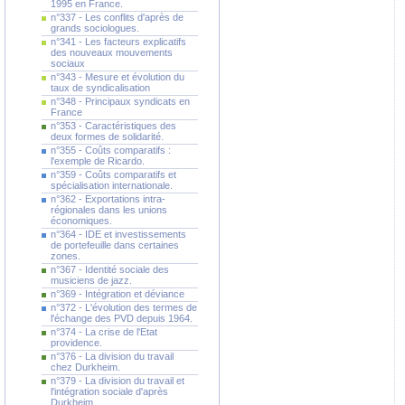
1995 en France.
n°337 - Les conflits d'après de
grands sociologues.
n°341 - Les facteurs explicatifs
des nouveaux mouvements
sociaux
n°343 - Mesure et évolution du
taux de syndicalisation
n°348 - Principaux syndicats en
France
n°353 - Caractéristiques des
deux formes de solidarité.
n°355 - Coûts comparatifs :
l'exemple de Ricardo.
n°359 - Coûts comparatifs et
spécialisation internationale.
n°362 - Exportations intra-
régionales dans les unions
économiques.
n°364 - IDE et investissements
de portefeuille dans certaines
zones.
n°367 - Identité sociale des
musiciens de jazz.
n°369 - Intégration et déviance
n°372 - L'évolution des termes de
l'échange des PVD depuis 1964.
n°374 - La crise de l'Etat
providence.
n°376 - La division du travail
chez Durkheim.
n°379 - La division du travail et
l'intégration sociale d'après
Durkheim.