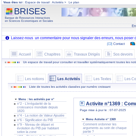
Vous êtes ici :
Espace de travail : Activités >
Le plan
BRISES
Banque de Ressources Interactives
en Sciences Economiques et Sociales
En
Contact
Accueil
Chapitres
Travaux Dirigés
Sos devoirs
Un espace de travail pour consulter et travailler systématiquement toutes les notion
Les notions
Les Activités
Les Textes
Les Co
Liste de toutes les activités classées par numéro croissant
Menu : les activités par n°
Activite n°1369 : Com
n°2 - L'irrégularité de la
croissance mondiale depuis
Page mise à jour le : 07-07-2025
1820.
n°4 - La notion de Valeur Ajoutée
Menu Activite n° 1369
n°6 - Signification du PIB
Comment ordonner les
n°9 - Niveau de départ et
arguments au sein de chaque
évolution du PIB par habitant
partie ?
selon la zone