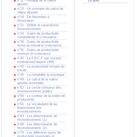
n°11 - Partage de la valeur
Le plan
ajoutée.
n°13 - Un exemple de calcul de
Valeur Ajoutée
n°19 - De l'invention à
l'innovation.
n°21 - Définir et caractériser
l'investissement
n°24 - Gains de productivité,
compétitivité et croissance.
n°28 - Gains de productivité,
durée du travail et croissance.
n°31 - Gains de productivité,
revenus et croissance.
n°40 - La F.B.C.F. par secteur
institutionnel depuis 1995.
n°43 - La productivité horaire du
travail.
n°45 - La rentabilité économique
n°49 - Le calcul de la valeur
ajoutée (exemple)
n°52 - Le cercle vertueux des
investissements publics.
n°54 - Le contour de la notion de
productivité.
n°61 - Le vocabulaire lié au
financement des
investissements.
n°63 - Les déterminants de
l'investissement. (1).
n°68 - Les déterminants de
l'investissement. (2)
n°70 - Les différents types de
productivité (exemples et