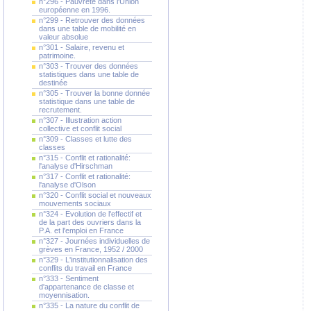
n°296 - Pauvreté dans l'Union
européenne en 1996.
n°299 - Retrouver des données
dans une table de mobilité en
valeur absolue
n°301 - Salaire, revenu et
patrimoine.
n°303 - Trouver des données
statistiques dans une table de
destinée
n°305 - Trouver la bonne donnée
statistique dans une table de
recrutement.
n°307 - Illustration action
collective et conflit social
n°309 - Classes et lutte des
classes
n°315 - Conflit et rationalité:
l'analyse d'Hirschman
n°317 - Conflit et rationalité:
l'analyse d'Olson
n°320 - Conflit social et nouveaux
mouvements sociaux
n°324 - Evolution de l'effectif et
de la part des ouvriers dans la
P.A. et l'emploi en France
n°327 - Journées individuelles de
grèves en France, 1952 / 2000
n°329 - L'institutionnalisation des
conflits du travail en France
n°333 - Sentiment
d'appartenance de classe et
moyennisation.
n°335 - La nature du conflit de