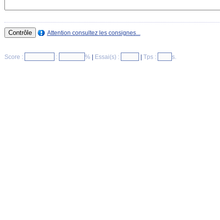
Attention consultez les consignes...
Score :
:
%
|
Essai(s) :
|
Tps :
s.