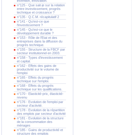
invention, innovation.
n°125 - Que sait-je sur la relation
entre investissement, progrès
technique et croissance ?
n°135 - Q.C.M. récapitulatif 2
n°141 - Qu'est-ce que
l'investissement ?
n°145 - Qu'est-ce que le
développement durable ?
n°153 - Rôle de l'Etat et des
entreprises dans la diffusion du
progrès technique.
n°155 - Structure de la FBCF par
secteur institutionnel en 2003.
n°158 - Types d'investissement
et capital.
n°162 - Effets des gains de
productivité sur le volume de
l'emploi
n°165 - Effets du progrès
technique sur l'emploi.
n°168 - Effets du progrès
technique sur les qualifications.
n°170 - Elasticité-prix, élasticité-
revenu
n°176 - Evolution de l'emploi par
secteur d'activité.
n°178 - Evolution de la répartition
des emplois par secteur d'activité
n°181 - Evolution de la structure
de la consommation des
ménages
n°185 - Gains de productivité et
structure des emplois