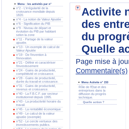
Menu : les activités par n°
Activite 
n°2 - L'irrégularité de la
croissance mondiale depuis
1820.
n°4 - La notion de Valeur Ajoutée
des entre
n°6 - Signification du PIB
n°9 - Niveau de départ et
évolution du PIB par habitant
du progrè
selon la zone
n°11 - Partage de la valeur
ajoutée.
Quelle ac
n°13 - Un exemple de calcul de
Valeur Ajoutée
n°19 - De l'invention à
l'innovation.
Page mise à jour
n°21 - Définir et caractériser
l'investissement
Commentaire(s)
n°24 - Gains de productivité,
compétitivité et croissance.
n°28 - Gains de productivité,
durée du travail et croissance.
Menu Activite n° 153
n°31 - Gains de productivité,
Rôle de l'Etat et des
revenus et croissance.
entreprises dans la
n°40 - La F.B.C.F. par secteur
diffusion du progrès
institutionnel depuis 1995.
technique.
n°43 - La productivité horaire du
Quelle action ?
travail.
n°45 - La rentabilité économique
n°49 - Le calcul de la valeur
ajoutée (exemple)
n°52 - Le cercle vertueux des
investissements publics.