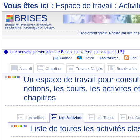
Vous êtes ici :
Espace de travail : Activi
BRISES
Banque de Ressources Interactives
en Sciences Economiques et Sociales
Entièrement gratuit. Réalisé par des ens
Contact
Firefox
Les forums
Rss 2
Accueil
Chapitres
Travaux Dirigés
Sos devoirs
Un espace de travail pour consult
notions, les cours, les activites e
chapitres
Les notions
Les Activités
Les Textes
Les Co
Liste de toutes les activités c