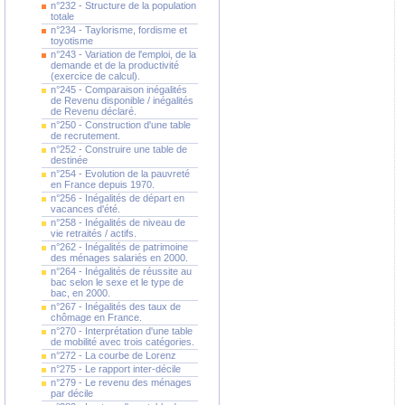
n°232 - Structure de la population
totale
n°234 - Taylorisme, fordisme et
toyotisme
n°243 - Variation de l'emploi, de la
demande et de la productivité
(exercice de calcul).
n°245 - Comparaison inégalités
de Revenu disponible / inégalités
de Revenu déclaré.
n°250 - Construction d'une table
de recrutement.
n°252 - Construire une table de
destinée
n°254 - Evolution de la pauvreté
en France depuis 1970.
n°256 - Inégalités de départ en
vacances d'été.
n°258 - Inégalités de niveau de
vie retraités / actifs.
n°262 - Inégalités de patrimoine
des ménages salariés en 2000.
n°264 - Inégalités de réussite au
bac selon le sexe et le type de
bac, en 2000.
n°267 - Inégalités des taux de
chômage en France.
n°270 - Interprétation d'une table
de mobilité avec trois catégories.
n°272 - La courbe de Lorenz
n°275 - Le rapport inter-décile
n°279 - Le revenu des ménages
par décile