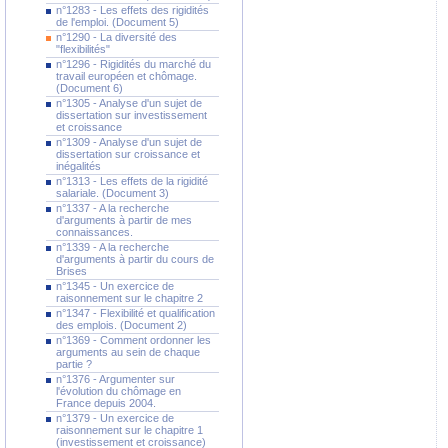
n°1283 - Les effets des rigidités
de l'emploi. (Document 5)
n°1290 - La diversité des
"flexibilités"
n°1296 - Rigidités du marché du
travail européen et chômage.
(Document 6)
n°1305 - Analyse d'un sujet de
dissertation sur investissement
et croissance
n°1309 - Analyse d'un sujet de
dissertation sur croissance et
inégalités
n°1313 - Les effets de la rigidité
salariale. (Document 3)
n°1337 - A la recherche
d'arguments à partir de mes
connaissances.
n°1339 - A la recherche
d'arguments à partir du cours de
Brises
n°1345 - Un exercice de
raisonnement sur le chapitre 2
n°1347 - Flexibilité et qualification
des emplois. (Document 2)
n°1369 - Comment ordonner les
arguments au sein de chaque
partie ?
n°1376 - Argumenter sur
l'évolution du chômage en
France depuis 2004.
n°1379 - Un exercice de
raisonnement sur le chapitre 1
(investissement et croissance)