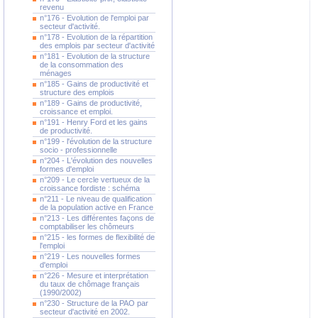
revenu
n°176 - Evolution de l'emploi par
secteur d'activité.
n°178 - Evolution de la répartition
des emplois par secteur d'activité
n°181 - Evolution de la structure
de la consommation des
ménages
n°185 - Gains de productivité et
structure des emplois
n°189 - Gains de productivité,
croissance et emploi.
n°191 - Henry Ford et les gains
de productivité.
n°199 - l'évolution de la structure
socio - professionnelle
n°204 - L'évolution des nouvelles
formes d'emploi
n°209 - Le cercle vertueux de la
croissance fordiste : schéma
n°211 - Le niveau de qualification
de la population active en France
n°213 - Les différentes façons de
comptabiliser les chômeurs
n°215 - les formes de flexibilité de
l'emploi
n°219 - Les nouvelles formes
d'emploi
n°226 - Mesure et interprétation
du taux de chômage français
(1990/2002)
n°230 - Structure de la PAO par
secteur d'activité en 2002.