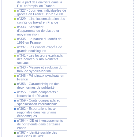
de la part des ouvriers dans la
P.A. et l'emploi en France
n°327 - Journées individuelles de
grèves en France, 1952 / 2000
n°329 - L'institutionnalisation des
conflits du travail en France
n°333 - Sentiment
d'appartenance de classe et
moyennisation.
n°335 - La nature du conflit de
1995 en France.
n°337 - Les conflits d'après de
grands sociologues.
n°341 - Les facteurs explicatifs
des nouveaux mouvements
sociaux
n°343 - Mesure et évolution du
taux de syndicalisation
n°348 - Principaux syndicats en
France
n°353 - Caractéristiques des
deux formes de solidarité.
n°355 - Coûts comparatifs :
l'exemple de Ricardo.
n°359 - Coûts comparatifs et
spécialisation internationale.
n°362 - Exportations intra-
régionales dans les unions
économiques.
n°364 - IDE et investissements
de portefeuille dans certaines
zones.
n°367 - Identité sociale des
musiciens de jazz.