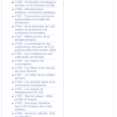
n°406 - Vocabulaire sociologique
de base sur la cohésion sociale.
n°409 - Administrations
publiques, entreprises publiques.
n°411 - Concurrence accrue et
augmentation de la taille des
entreprises.
n°414 - De la diminution du coût
unitaire de production à la
croissance économique.
n°417 - Effets pervers de la
déréglementation.
n°419 - La convergence des
conjonctures des pays de l'U.E.
jusqu'au début des années 2000.
n°421 - Les compétences des
collectivités territoriales.
n°423 - Les critères de
convergence.
n°425 - Les effets d'une hausse
des taux d'intérêt.
n°427 - Les effets de la création
de l'euro.
n°429 - Les grandes dates de la
construction européenne.
n°431 - Les risques de
l'élargissement de l'UE.
n°433 - Marché unique : effets
positifs et risques.
n°435 - Nouveaux membres
dans l'UE et baisse des coûts
unitaires..
n°438 - Services collectifs : Etat
ou marché ?