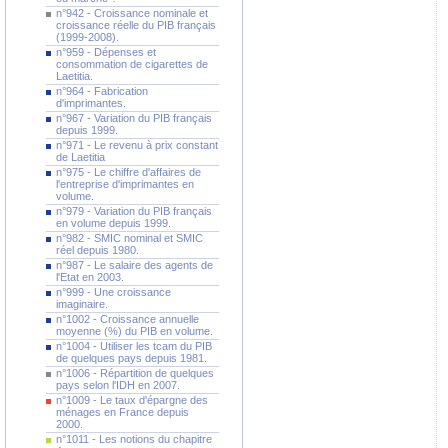
n°942 - Croissance nominale et
croissance réelle du PIB français
(1999-2008).
n°959 - Dépenses et
consommation de cigarettes de
Laetitia.
n°964 - Fabrication
d'imprimantes.
n°967 - Variation du PIB français
depuis 1999.
n°971 - Le revenu à prix constant
de Laetitia
n°975 - Le chiffre d'affaires de
l'entreprise d'imprimantes en
volume.
n°979 - Variation du PIB français
en volume depuis 1999.
n°982 - SMIC nominal et SMIC
réel depuis 1980.
n°987 - Le salaire des agents de
l'Etat en 2003.
n°999 - Une croissance
imaginaire.
n°1002 - Croissance annuelle
moyenne (%) du PIB en volume.
n°1004 - Utiliser les tcam du PIB
de quelques pays depuis 1981.
n°1006 - Répartition de quelques
pays selon l'IDH en 2007.
n°1009 - Le taux d'épargne des
ménages en France depuis
2000.
n°1011 - Les notions du chapitre