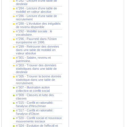
n°282 - Lecture d'une table de
destinée
n°284 - Lecture d'une table de
mobilité en valeur absolue
n°286 - Lecture d'une table de
recrutement
n°288 - L'évolution des inégalités
de revenu disponible
n°292 - Mobilité sociale : le
vocabulaire.
n°296 - Pauvreté dans l'Union
européenne en 1996.
n°299 - Retrouver des données
dans une table de mobilité en
valeur absolue
n°301 - Salaire, revenu et
patrimoine.
n°303 - Trouver des données
statistiques dans une table de
destinée
n°305 - Trouver la bonne donnée
statistique dans une table de
recrutement.
n°307 - Illustration action
collective et conflit social
n°309 - Classes et lutte des
classes
n°315 - Conflit et rationalité:
l'analyse d'Hirschman
n°317 - Conflit et rationalité:
l'analyse d'Olson
n°320 - Conflit social et nouveaux
mouvements sociaux
n°324 - Evolution de l'effectif et