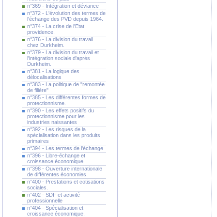
n°369 - Intégration et déviance
n°372 - L'évolution des termes de
l'échange des PVD depuis 1964.
n°374 - La crise de l'Etat
providence.
n°376 - La division du travail
chez Durkheim.
n°379 - La division du travail et
l'intégration sociale d'après
Durkheim.
n°381 - La logique des
délocalisations
n°383 - La politique de "remontée
de filière"
n°385 - Les différentes formes de
protectionnisme.
n°390 - Les effets positifs du
protectionnisme pour les
industries naissantes
n°392 - Les risques de la
spécialisation dans les produits
primaires
n°394 - Les termes de l'échange
n°396 - Libre-échange et
croissance économique
n°398 - Ouverture internationale
de différentes économies.
n°400 - Prestations et cotisations
sociales.
n°402 - SDF et activité
professionnelle
n°404 - Spécialisation et
croissance économique.