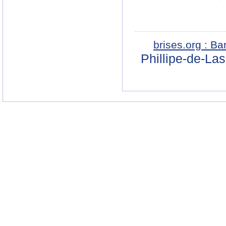
brises.org : B
Phillipe-de-La