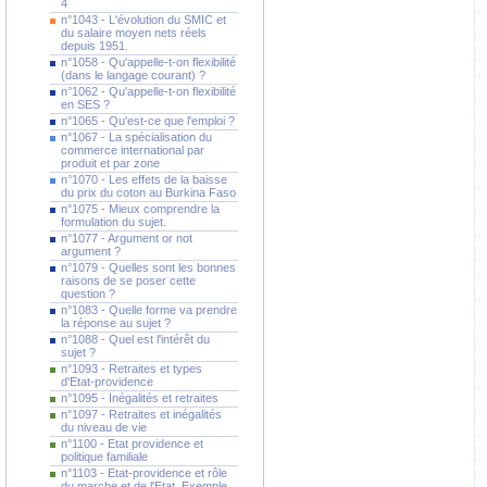
4
n°1043 - L'évolution du SMIC et
du salaire moyen nets réels
depuis 1951.
n°1058 - Qu'appelle-t-on flexibilité
(dans le langage courant) ?
n°1062 - Qu'appelle-t-on flexibilité
en SES ?
n°1065 - Qu'est-ce que l'emploi ?
n°1067 - La spécialisation du
commerce international par
produit et par zone
n°1070 - Les effets de la baisse
du prix du coton au Burkina Faso
n°1075 - Mieux comprendre la
formulation du sujet.
n°1077 - Argument or not
argument ?
n°1079 - Quelles sont les bonnes
raisons de se poser cette
question ?
n°1083 - Quelle forme va prendre
la réponse au sujet ?
n°1088 - Quel est l'intérêt du
sujet ?
n°1093 - Retraites et types
d'Etat-providence
n°1095 - Inégalités et retraites
n°1097 - Retraites et inégalités
du niveau de vie
n°1100 - Etat providence et
politique familiale
n°1103 - Etat-providence et rôle
du marche et de l'Etat. Exemple