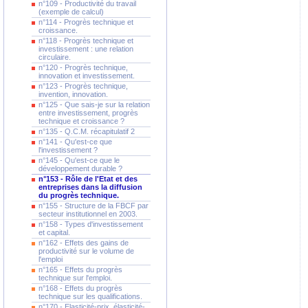
n°109 - Productivité du travail
(exemple de calcul)
n°114 - Progrès technique et
croissance.
n°118 - Progrès technique et
investissement : une relation
circulaire.
n°120 - Progrès technique,
innovation et investissement.
n°123 - Progrès technique,
invention, innovation.
n°125 - Que sais-je sur la relation
entre investissement, progrès
technique et croissance ?
n°135 - Q.C.M. récapitulatif 2
n°141 - Qu'est-ce que
l'investissement ?
n°145 - Qu'est-ce que le
développement durable ?
n°153 - Rôle de l'Etat et des
entreprises dans la diffusion
du progrès technique.
n°155 - Structure de la FBCF par
secteur institutionnel en 2003.
n°158 - Types d'investissement
et capital.
n°162 - Effets des gains de
productivité sur le volume de
l'emploi
n°165 - Effets du progrès
technique sur l'emploi.
n°168 - Effets du progrès
technique sur les qualifications.
n°170 - Elasticité-prix, élasticité-