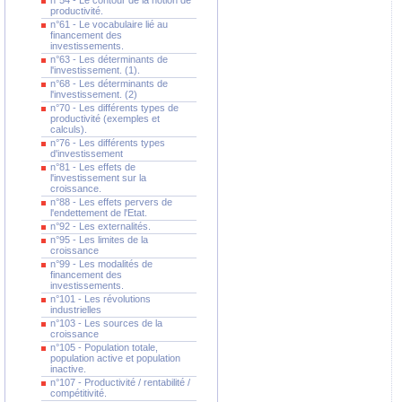
n°54 - Le contour de la notion de
productivité.
n°61 - Le vocabulaire lié au
financement des
investissements.
n°63 - Les déterminants de
l'investissement. (1).
n°68 - Les déterminants de
l'investissement. (2)
n°70 - Les différents types de
productivité (exemples et
calculs).
n°76 - Les différents types
d'investissement
n°81 - Les effets de
l'investissement sur la
croissance.
n°88 - Les effets pervers de
l'endettement de l'Etat.
n°92 - Les externalités.
n°95 - Les limites de la
croissance
n°99 - Les modalités de
financement des
investissements.
n°101 - Les révolutions
industrielles
n°103 - Les sources de la
croissance
n°105 - Population totale,
population active et population
inactive.
n°107 - Productivité / rentabilité /
compétitivité.