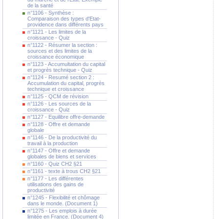
de la santé
n°1106 - Synthèse :
Comparaison des types d'Etat-
providence dans différents pays
n°1121 - Les limites de la
croissance - Quiz
n°1122 - Résumer la section :
sources et des limites de la
croissance économique
n°1123 - Accumultation du capital
et progrès technique - Quiz
n°1124 - Resumé section 2 :
Accumulation du capital, progrès
technique et croissance
n°1125 - QCM de révision
n°1126 - Les sources de la
croissance - Quiz
n°1127 - Equilibre offre-demande
n°1128 - Offre et demande
globale
n°1146 - De la productivité du
travail à la production
n°1147 - Offre et demande
globales de biens et services
n°1160 - Quiz CH2 §21
n°1161 - texte à trous CH2 §21
n°1177 - Les différentes
utilisations des gains de
productivité
n°1245 - Flexibilité et chômage
dans le monde. (Document 1)
n°1275 - Les emplois à durée
limitée en France. (Document 4)