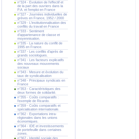
n°324 - Evolution de l'effectif et
de la part des ouvriers dans la
P.A. et l'emploi en France
n°327 - Journées individuelles de
grèves en France, 1952 / 2000
n°329 - L'institutionnalisation des
conflits du travail en France
n°333 - Sentiment
d'appartenance de classe et
moyennisation.
n°335 - La nature du conflit de
1995 en France.
n°337 - Les conflits d'après de
grands sociologues.
n°341 - Les facteurs explicatifs
des nouveaux mouvements
sociaux
n°343 - Mesure et évolution du
taux de syndicalisation
n°348 - Principaux syndicats en
France
n°353 - Caractéristiques des
deux formes de solidarité.
n°355 - Coûts comparatifs :
l'exemple de Ricardo.
n°359 - Coûts comparatifs et
spécialisation internationale.
n°362 - Exportations intra-
régionales dans les unions
économiques.
n°364 - IDE et investissements
de portefeuille dans certaines
zones.
n°367 - Identité sociale des