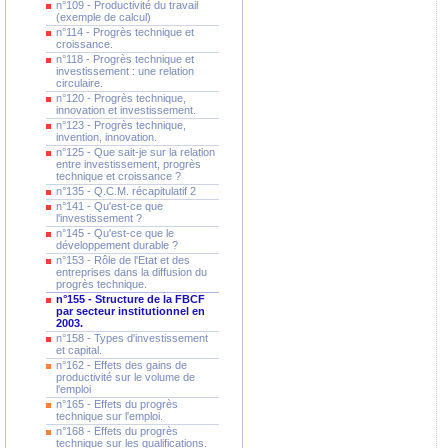
n°109 - Productivité du travail
(exemple de calcul)
n°114 - Progrès technique et
croissance.
n°118 - Progrès technique et
investissement : une relation
circulaire.
n°120 - Progrès technique,
innovation et investissement.
n°123 - Progrès technique,
invention, innovation.
n°125 - Que sait-je sur la relation
entre investissement, progrès
technique et croissance ?
n°135 - Q.C.M. récapitulatif 2
n°141 - Qu'est-ce que
l'investissement ?
n°145 - Qu'est-ce que le
développement durable ?
n°153 - Rôle de l'Etat et des
entreprises dans la diffusion du
progrès technique.
n°155 - Structure de la FBCF
par secteur institutionnel en
2003.
n°158 - Types d'investissement
et capital.
n°162 - Effets des gains de
productivité sur le volume de
l'emploi
n°165 - Effets du progrès
technique sur l'emploi.
n°168 - Effets du progrès
technique sur les qualifications.