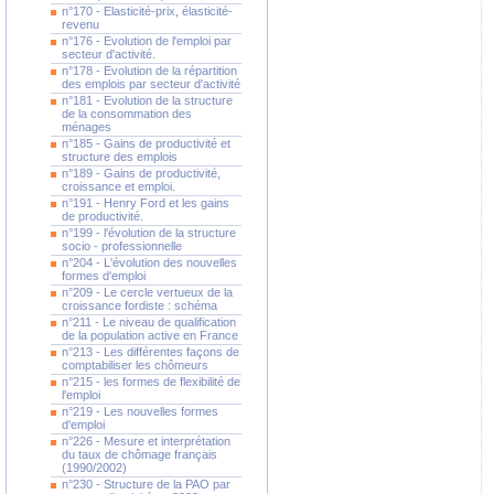
n°170 - Elasticité-prix, élasticité-
revenu
n°176 - Evolution de l'emploi par
secteur d'activité.
n°178 - Evolution de la répartition
des emplois par secteur d'activité
n°181 - Evolution de la structure
de la consommation des
ménages
n°185 - Gains de productivité et
structure des emplois
n°189 - Gains de productivité,
croissance et emploi.
n°191 - Henry Ford et les gains
de productivité.
n°199 - l'évolution de la structure
socio - professionnelle
n°204 - L'évolution des nouvelles
formes d'emploi
n°209 - Le cercle vertueux de la
croissance fordiste : schéma
n°211 - Le niveau de qualification
de la population active en France
n°213 - Les différentes façons de
comptabiliser les chômeurs
n°215 - les formes de flexibilité de
l'emploi
n°219 - Les nouvelles formes
d'emploi
n°226 - Mesure et interprétation
du taux de chômage français
(1990/2002)
n°230 - Structure de la PAO par