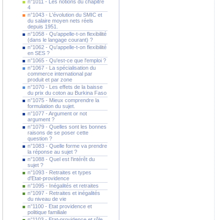
n°1011 - Les notions du chapitre
4
n°1043 - L'évolution du SMIC et
du salaire moyen nets réels
depuis 1951.
n°1058 - Qu'appelle-t-on flexibilité
(dans le langage courant) ?
n°1062 - Qu'appelle-t-on flexibilité
en SES ?
n°1065 - Qu'est-ce que l'emploi ?
n°1067 - La spécialisation du
commerce international par
produit et par zone
n°1070 - Les effets de la baisse
du prix du coton au Burkina Faso
n°1075 - Mieux comprendre la
formulation du sujet.
n°1077 - Argument or not
argument ?
n°1079 - Quelles sont les bonnes
raisons de se poser cette
question ?
n°1083 - Quelle forme va prendre
la réponse au sujet ?
n°1088 - Quel est l'intérêt du
sujet ?
n°1093 - Retraites et types
d'Etat-providence
n°1095 - Inégalités et retraites
n°1097 - Retraites et inégalités
du niveau de vie
n°1100 - Etat providence et
politique familiale
n°1103 - Etat-providence et rôle