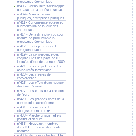
croissance économique.
n°406 - Vocabulaire sociologique
de base sur la cohésion sociale.
n°409 - Administrations
publiques, entreprises publiques.
n°411 - Concurrence accrue et
augmentation de la taille des
entreprises.
n°414 - De la diminution du coût
unitaire de production à la
croissance économique.
n°417 - Effets pervers de la
déréglementation.
n°419 - La convergence des
conjonctures des pays de l'U.E.
jusqu'au début des années 2000.
n°421 - Les compétences des
collectivités territoriales.
n°423 - Les critères de
convergence.
n°425 - Les effets d'une hausse
des taux d'intérêt.
n°427 - Les effets de la création
de l'euro.
n°429 - Les grandes dates de la
construction européenne.
n°431 - Les risques de
l'élargissement de l'UE.
n°433 - Marché unique : effets
positifs et risques.
n°435 - Nouveaux membres
dans l'UE et baisse des coûts
unitaires..
n°438 - Services collectifs : Etat