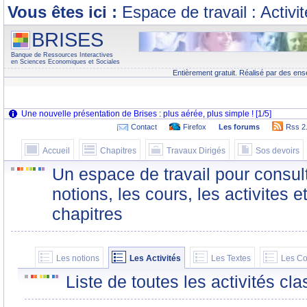
Vous êtes ici :
Espace de travail : Activi
BRISES
Banque de Ressources Interactives
en Sciences Economiques et Sociales
Entièrement gratuit. Réalisé par des ens
Contact
Firefox
Les forums
Rss 2
Accueil
Chapitres
Travaux Dirigés
Sos devoirs
Un espace de travail pour consult
notions, les cours, les activites e
chapitres
Les notions
Les Activités
Les Textes
Les Co
Liste de toutes les activités c