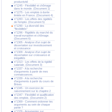
productivité
n°1245 - Flexibilité et chômage
dans le monde. (Document 1)
n°1275 - Les emplois à durée
limitée en France. (Document 4)
n°1283 - Les effets des rigidités
de l'emploi. (Document 5)
n°1290 - La diversité des
"flexibilités"
n°1296 - Rigidités du marché du
travail européen et chômage.
(Document 6)
n°1305 - Analyse d'un sujet de
dissertation sur investissement
et croissance
n°1309 - Analyse d'un sujet de
dissertation sur croissance et
inégalités
n°1313 - Les effets de la rigidité
salariale. (Document 3)
n°1337 - A la recherche
d'arguments à partir de mes
connaissances.
n°1339 - A la recherche
d'arguments à partir du cours de
Brises
n°1345 - Un exercice de
raisonnement sur le chapitre 2
n°1347 - Flexibilité et qualification
des emplois. (Document 2)
n°1369 - Comment ordonner les
arguments au sein de chaque
partie ?
n°1376 - Argumenter sur