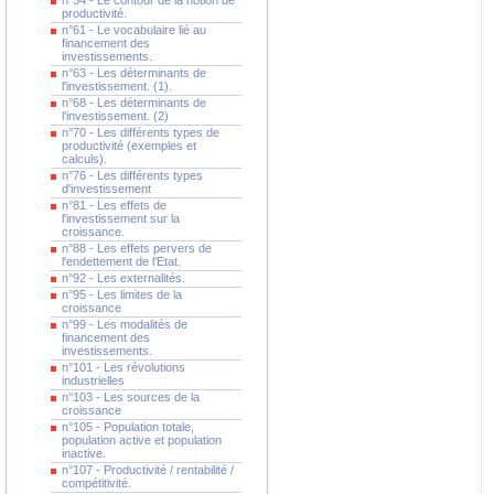
n°54 - Le contour de la notion de
productivité.
n°61 - Le vocabulaire lié au
financement des
investissements.
n°63 - Les déterminants de
l'investissement. (1).
n°68 - Les déterminants de
l'investissement. (2)
n°70 - Les différents types de
productivité (exemples et
calculs).
n°76 - Les différents types
d'investissement
n°81 - Les effets de
l'investissement sur la
croissance.
n°88 - Les effets pervers de
l'endettement de l'Etat.
n°92 - Les externalités.
n°95 - Les limites de la
croissance
n°99 - Les modalités de
financement des
investissements.
n°101 - Les révolutions
industrielles
n°103 - Les sources de la
croissance
n°105 - Population totale,
population active et population
inactive.
n°107 - Productivité / rentabilité /
compétitivité.