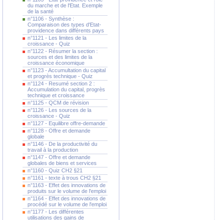
du marche et de l'Etat. Exemple
de la santé
n°1106 - Synthèse :
Comparaison des types d'Etat-
providence dans différents pays
n°1121 - Les limites de la
croissance - Quiz
n°1122 - Résumer la section :
sources et des limites de la
croissance économique
n°1123 - Accumultation du capital
et progrès technique - Quiz
n°1124 - Resumé section 2 :
Accumulation du capital, progrès
technique et croissance
n°1125 - QCM de révision
n°1126 - Les sources de la
croissance - Quiz
n°1127 - Equilibre offre-demande
n°1128 - Offre et demande
globale
n°1146 - De la productivité du
travail à la production
n°1147 - Offre et demande
globales de biens et services
n°1160 - Quiz CH2 §21
n°1161 - texte à trous CH2 §21
n°1163 - Effet des innovations de
produits sur le volume de l'emploi
n°1164 - Effet des innovations de
procédé sur le volume de l'emploi
n°1177 - Les différentes
utilisations des gains de