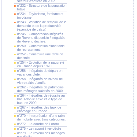
secteur d'activité en 2002.
n°232 - Structure de la population
totale
n°234 - Taylorisme, fordisme et
toyotisme
n°243 - Variation de l'emploi, de la
demande et de la productivité
(exercice de calcul).
n°245 - Comparaison inégalités
de Revenu disponible / inégalités
de Revenu déclaré.
n°250 - Construction d'une table
de recrutement.
n°252 - Construire une table de
destinée
n°254 - Evolution de la pauvreté
en France depuis 1970.
n°256 - Inégalités de départ en
vacances d'été.
n°258 - Inégalités de niveau de
vie retraités / actifs.
n°262 - Inégalités de patrimoine
des ménages salariés en 2000.
n°264 - Inégalités de réussite au
bac selon le sexe et le type de
bac, en 2000.
n°267 - Inégalités des taux de
chômage en France.
n°270 - Interprétation d'une table
de mobilité avec trois catégories.
n°272 - La courbe de Lorenz
n°275 - Le rapport inter-décile
n°279 - Le revenu des ménages
par décile