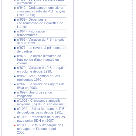
ou marché ?
n°942 - Croissance nominale et
croissance réelle du PIB français
(1999-2008).
n°959 - Dépenses et
consommation de cigarettes de
Laetitia.
n°964 - Fabrication
d'imprimantes.
n°967 - Variation du PIB français
depuis 1999.
n°971 - Le revenu à prix constant
de Laetitia
n°975 - Le chiffre d'affaires de
l'entreprise d'imprimantes en
volume.
n°979 - Variation du PIB français
en volume depuis 1999.
n°982 - SMIC nominal et SMIC
réel depuis 1980.
n°987 - Le salaire des agents de
l'Etat en 2003.
n°999 - Une croissance
imaginaire.
n°1002 - Croissance annuelle
moyenne (%) du PIB en volume.
n°1004 - Utiliser les tcam du PIB
de quelques pays depuis 1981.
n°1006 - Répartition de quelques
pays selon l'IDH en 2007.
n°1009 - Le taux d'épargne des
ménages en France depuis
2000.