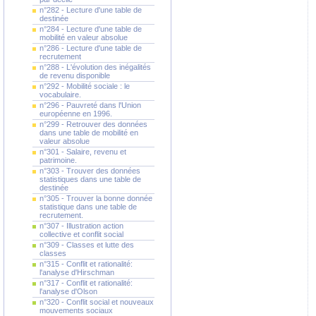
n°282 - Lecture d'une table de
destinée
n°284 - Lecture d'une table de
mobilité en valeur absolue
n°286 - Lecture d'une table de
recrutement
n°288 - L'évolution des inégalités
de revenu disponible
n°292 - Mobilité sociale : le
vocabulaire.
n°296 - Pauvreté dans l'Union
européenne en 1996.
n°299 - Retrouver des données
dans une table de mobilité en
valeur absolue
n°301 - Salaire, revenu et
patrimoine.
n°303 - Trouver des données
statistiques dans une table de
destinée
n°305 - Trouver la bonne donnée
statistique dans une table de
recrutement.
n°307 - Illustration action
collective et conflit social
n°309 - Classes et lutte des
classes
n°315 - Conflit et rationalité:
l'analyse d'Hirschman
n°317 - Conflit et rationalité:
l'analyse d'Olson
n°320 - Conflit social et nouveaux
mouvements sociaux