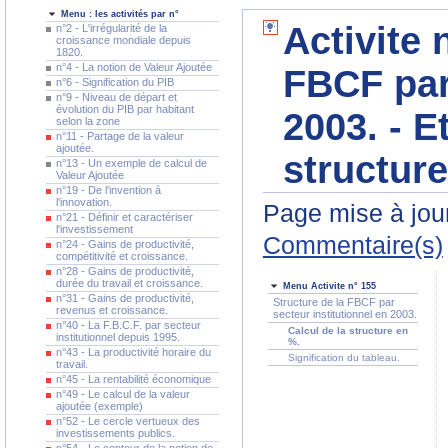
Menu : les activités par n°
Activite 
n°2 - L'irrégularité de la
croissance mondiale depuis
1820.
n°4 - La notion de Valeur Ajoutée
FBCF par 
n°6 - Signification du PIB
n°9 - Niveau de départ et
évolution du PIB par habitant
2003. - E
selon la zone
n°11 - Partage de la valeur
ajoutée.
structur
n°13 - Un exemple de calcul de
Valeur Ajoutée
n°19 - De l'invention à
l'innovation.
Page mise à jour
n°21 - Définir et caractériser
l'investissement
Commentaire(s)
n°24 - Gains de productivité,
compétitivité et croissance.
n°28 - Gains de productivité,
durée du travail et croissance.
Menu Activite n° 155
n°31 - Gains de productivité,
Structure de la FBCF par
revenus et croissance.
secteur institutionnel en 2003.
n°40 - La F.B.C.F. par secteur
Calcul de la structure en
institutionnel depuis 1995.
%.
n°43 - La productivité horaire du
Signification du tableau.
travail.
n°45 - La rentabilité économique
n°49 - Le calcul de la valeur
ajoutée (exemple)
n°52 - Le cercle vertueux des
investissements publics.