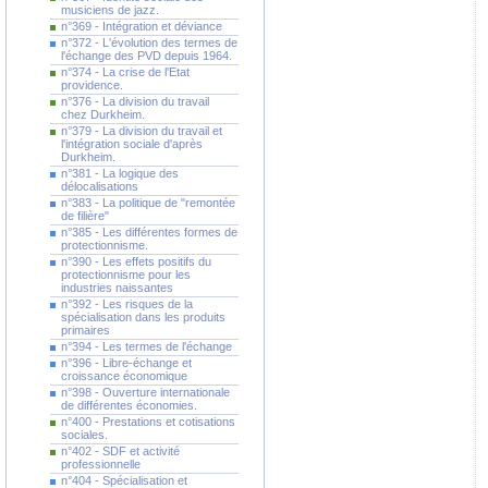
musiciens de jazz.
n°369 - Intégration et déviance
n°372 - L'évolution des termes de
l'échange des PVD depuis 1964.
n°374 - La crise de l'Etat
providence.
n°376 - La division du travail
chez Durkheim.
n°379 - La division du travail et
l'intégration sociale d'après
Durkheim.
n°381 - La logique des
délocalisations
n°383 - La politique de "remontée
de filière"
n°385 - Les différentes formes de
protectionnisme.
n°390 - Les effets positifs du
protectionnisme pour les
industries naissantes
n°392 - Les risques de la
spécialisation dans les produits
primaires
n°394 - Les termes de l'échange
n°396 - Libre-échange et
croissance économique
n°398 - Ouverture internationale
de différentes économies.
n°400 - Prestations et cotisations
sociales.
n°402 - SDF et activité
professionnelle
n°404 - Spécialisation et