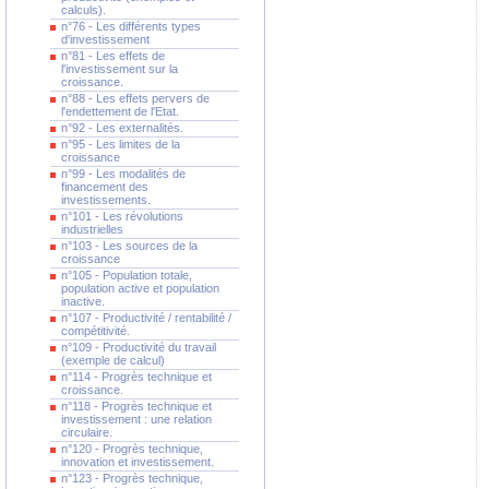
calculs).
n°76 - Les différents types
d'investissement
n°81 - Les effets de
l'investissement sur la
croissance.
n°88 - Les effets pervers de
l'endettement de l'Etat.
n°92 - Les externalités.
n°95 - Les limites de la
croissance
n°99 - Les modalités de
financement des
investissements.
n°101 - Les révolutions
industrielles
n°103 - Les sources de la
croissance
n°105 - Population totale,
population active et population
inactive.
n°107 - Productivité / rentabilité /
compétitivité.
n°109 - Productivité du travail
(exemple de calcul)
n°114 - Progrès technique et
croissance.
n°118 - Progrès technique et
investissement : une relation
circulaire.
n°120 - Progrès technique,
innovation et investissement.
n°123 - Progrès technique,