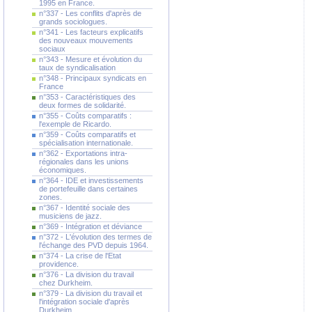
1995 en France.
n°337 - Les conflits d'après de
grands sociologues.
n°341 - Les facteurs explicatifs
des nouveaux mouvements
sociaux
n°343 - Mesure et évolution du
taux de syndicalisation
n°348 - Principaux syndicats en
France
n°353 - Caractéristiques des
deux formes de solidarité.
n°355 - Coûts comparatifs :
l'exemple de Ricardo.
n°359 - Coûts comparatifs et
spécialisation internationale.
n°362 - Exportations intra-
régionales dans les unions
économiques.
n°364 - IDE et investissements
de portefeuille dans certaines
zones.
n°367 - Identité sociale des
musiciens de jazz.
n°369 - Intégration et déviance
n°372 - L'évolution des termes de
l'échange des PVD depuis 1964.
n°374 - La crise de l'Etat
providence.
n°376 - La division du travail
chez Durkheim.
n°379 - La division du travail et
l'intégration sociale d'après
Durkheim.