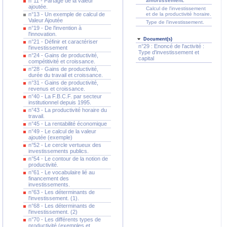
n°11 - Partage de la valeur
amortissement.
ajoutée.
Calcul de l'investissement
n°13 - Un exemple de calcul de
et de la productivité horaire.
Valeur Ajoutée
Type de l'investissement.
n°19 - De l'invention à
l'innovation.
Document(s)
n°21 - Définir et caractériser
n°29 : Enoncé de l'activité :
l'investissement
Type d'investissement et
n°24 - Gains de productivité,
capital
compétitivité et croissance.
n°28 - Gains de productivité,
durée du travail et croissance.
n°31 - Gains de productivité,
revenus et croissance.
n°40 - La F.B.C.F. par secteur
institutionnel depuis 1995.
n°43 - La productivité horaire du
travail.
n°45 - La rentabilité économique
n°49 - Le calcul de la valeur
ajoutée (exemple)
n°52 - Le cercle vertueux des
investissements publics.
n°54 - Le contour de la notion de
productivité.
n°61 - Le vocabulaire lié au
financement des
investissements.
n°63 - Les déterminants de
l'investissement. (1).
n°68 - Les déterminants de
l'investissement. (2)
n°70 - Les différents types de
productivité (exemples et