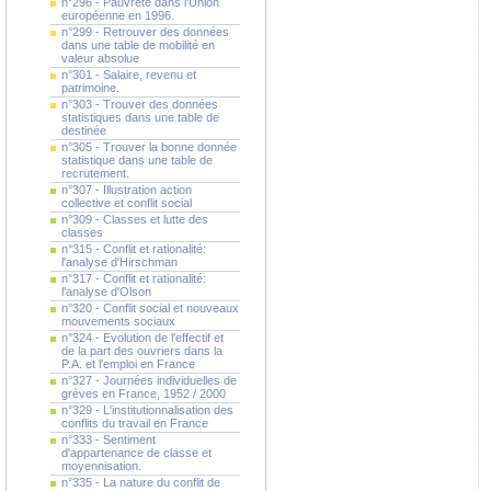
n°296 - Pauvreté dans l'Union
européenne en 1996.
n°299 - Retrouver des données
dans une table de mobilité en
valeur absolue
n°301 - Salaire, revenu et
patrimoine.
n°303 - Trouver des données
statistiques dans une table de
destinée
n°305 - Trouver la bonne donnée
statistique dans une table de
recrutement.
n°307 - Illustration action
collective et conflit social
n°309 - Classes et lutte des
classes
n°315 - Conflit et rationalité:
l'analyse d'Hirschman
n°317 - Conflit et rationalité:
l'analyse d'Olson
n°320 - Conflit social et nouveaux
mouvements sociaux
n°324 - Evolution de l'effectif et
de la part des ouvriers dans la
P.A. et l'emploi en France
n°327 - Journées individuelles de
grèves en France, 1952 / 2000
n°329 - L'institutionnalisation des
conflits du travail en France
n°333 - Sentiment
d'appartenance de classe et
moyennisation.
n°335 - La nature du conflit de