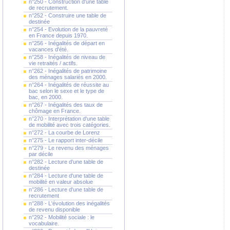
n°250 - Construction d'une table
de recrutement.
n°252 - Construire une table de
destinée
n°254 - Evolution de la pauvreté
en France depuis 1970.
n°256 - Inégalités de départ en
vacances d'été.
n°258 - Inégalités de niveau de
vie retraités / actifs.
n°262 - Inégalités de patrimoine
des ménages salariés en 2000.
n°264 - Inégalités de réussite au
bac selon le sexe et le type de
bac, en 2000.
n°267 - Inégalités des taux de
chômage en France.
n°270 - Interprétation d'une table
de mobilité avec trois catégories.
n°272 - La courbe de Lorenz
n°275 - Le rapport inter-décile
n°279 - Le revenu des ménages
par décile
n°282 - Lecture d'une table de
destinée
n°284 - Lecture d'une table de
mobilité en valeur absolue
n°286 - Lecture d'une table de
recrutement
n°288 - L'évolution des inégalités
de revenu disponible
n°292 - Mobilité sociale : le
vocabulaire.