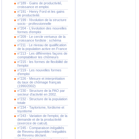
n°189 - Gains de productivité,
croissance et emploi.
n°191 - Henry Ford et les gains
de productivité.
n°199 - l'évolution de la structure
socio - professionnelle
n°204 - L'évolution des nouvelles
formes d'emploi
n°209 - Le cercle vertueux de la
croissance fordiste : schéma
n°211 - Le niveau de qualification
de la population active en France
n°213 - Les différentes façons de
comptabiliser les chômeurs
n°215 - les formes de flexibilité de
l'emploi
n°219 - Les nouvelles formes
d'emploi
n°226 - Mesure et interprétation
du taux de chômage français
(1990/2002)
n°230 - Structure de la PAO par
secteur d'activité en 2002.
n°232 - Structure de la population
totale
n°234 - Taylorisme, fordisme et
toyotisme
n°243 - Variation de l'emploi, de la
demande et de la productivité
(exercice de calcul).
n°245 - Comparaison inégalités
de Revenu disponible / inégalités
de Revenu déclaré.