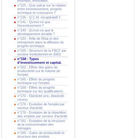
invention, innovation.
n°125 - Que sait-je sur la relation
entre investissement, progrès
technique et croissance ?
n°135 - Q.C.M. récapitulatif 2
n°141 - Qu'est-ce que
l'investissement ?
n°145 - Qu'est-ce que le
développement durable ?
n°153 - Rôle de l'Etat et des
entreprises dans la diffusion du
progrès technique.
n°155 - Structure de la FBCF par
secteur institutionnel en 2003.
n°158 - Types
d'investissement et capital.
n°162 - Effets des gains de
productivité sur le volume de
l'emploi
n°165 - Effets du progrès
technique sur l'emploi.
n°168 - Effets du progrès
technique sur les qualifications.
n°170 - Elasticité-prix, élasticité-
revenu
n°176 - Evolution de l'emploi par
secteur d'activité.
n°178 - Evolution de la répartition
des emplois par secteur d'activité
n°181 - Evolution de la structure
de la consommation des
ménages
n°185 - Gains de productivité et
structure des emplois