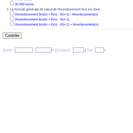
30 000 euros
La formule générale de calcul de l'investissement brut est donc :
(Investissement brut)n = K(n) - K(n-1) - Amortissement(n)
(Investissement brut)n = K(n) - K(n-1)
(Investissement brut)n = K(n) - K(n-1) + Amortissement(n)
Score :
:
%
|
Essai(s) :
|
Tps :
s.