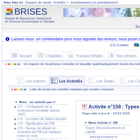
Vous êtes ici :
Espace de travail : Activités >
Investissement et amortissement.
BRISES
Banque de Ressources Interactives
en Sciences Economiques et Sociales
En
Contact
Accueil
Chapitres
Travaux Dirigés
Sos devoirs
Un espace de travail pour consulter et travailler systématiquement toutes les notion
Les notions
Les Activités
Les Textes
Les Co
Liste de toutes les activités classées par numéro croissant
Menu : les activités par n°
Activite n°158 : Types
n°2 - L'irrégularité de la
croissance mondiale depuis
Page mise à jour le : 19-04-2026
1820.
n°4 - La notion de Valeur Ajoutée
Menu Activite n° 158
n°6 - Signification du PIB
Types d'investissement et
n°9 - Niveau de départ et
capital.
évolution du PIB par habitant
selon la zone
Investissement et