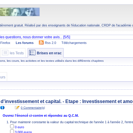
tièrement gratuit. Réalisé par des enseignants de l'éducation nationale.
CRDP
de l'académie 
Firefox
Les forums
Rss 2.0
Téléchargements
les Tests
Brises en vrac
s, les cours, les activites et les textes utilisés dans les différents chapitres
urs
 d'investissement et capital. - Etape :
Investissement et amo
0 Commentaire(s)
Ouvrez l'énoncé ci-contre et répondez au Q.C.M.
Pour maintenir constante la valeur du capital technique de l'année 1 à l'année 2, l'entre
0 euro
3 000 euros