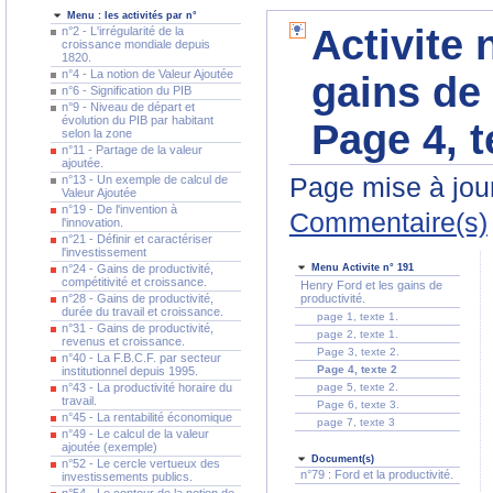
Menu : les activités par n°
Activite 
n°2 - L'irrégularité de la
croissance mondiale depuis
1820.
n°4 - La notion de Valeur Ajoutée
gains de 
n°6 - Signification du PIB
n°9 - Niveau de départ et
évolution du PIB par habitant
Page 4, t
selon la zone
n°11 - Partage de la valeur
ajoutée.
Page mise à jour
n°13 - Un exemple de calcul de
Valeur Ajoutée
n°19 - De l'invention à
Commentaire(s)
l'innovation.
n°21 - Définir et caractériser
l'investissement
n°24 - Gains de productivité,
Menu Activite n° 191
compétitivité et croissance.
Henry Ford et les gains de
n°28 - Gains de productivité,
productivité.
durée du travail et croissance.
page 1, texte 1.
n°31 - Gains de productivité,
page 2, texte 1.
revenus et croissance.
Page 3, texte 2.
n°40 - La F.B.C.F. par secteur
Page 4, texte 2
institutionnel depuis 1995.
n°43 - La productivité horaire du
page 5, texte 2.
travail.
Page 6, texte 3.
n°45 - La rentabilité économique
page 7, texte 3
n°49 - Le calcul de la valeur
ajoutée (exemple)
Document(s)
n°52 - Le cercle vertueux des
n°79 : Ford et la productivité.
investissements publics.