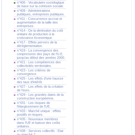
n°406 - Vocabulaire sociologique
de base sur la cohésion sociale.
n°409 - Administrations
publiques, entreprises publiques.
n°411 - Concurrence accrue et
augmentation de la taille des
entreprises.
n°414 - De la diminution du coût
unitaire de production à la
croissance économique.
n°417 - Effets pervers de la
déréglementation.
n°419 - La convergence des
conjonctures des pays de l'U.E.
jusqu'au début des années 2000.
n°421 - Les compétences des
collectivités territoriales.
n°423 - Les critères de
convergence.
n°425 - Les effets d'une hausse
des taux d'intérêt.
n°427 - Les effets de la création
de l'euro.
n°429 - Les grandes dates de la
construction européenne.
n°431 - Les risques de
l'élargissement de l'UE.
n°433 - Marché unique : effets
positifs et risques.
n°435 - Nouveaux membres
dans l'UE et baisse des coûts
unitaires..
n°438 - Services collectifs : Etat
ou marché ?