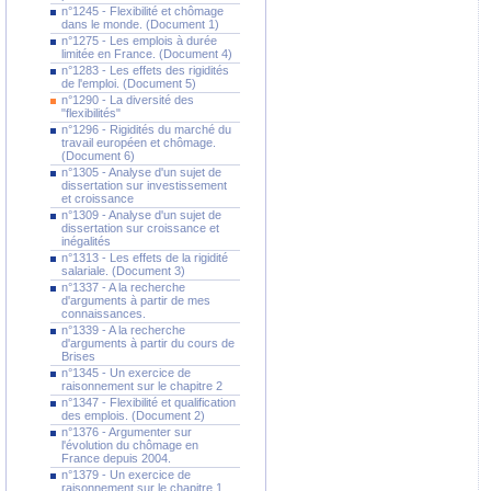
n°1245 - Flexibilité et chômage
dans le monde. (Document 1)
n°1275 - Les emplois à durée
limitée en France. (Document 4)
n°1283 - Les effets des rigidités
de l'emploi. (Document 5)
n°1290 - La diversité des
"flexibilités"
n°1296 - Rigidités du marché du
travail européen et chômage.
(Document 6)
n°1305 - Analyse d'un sujet de
dissertation sur investissement
et croissance
n°1309 - Analyse d'un sujet de
dissertation sur croissance et
inégalités
n°1313 - Les effets de la rigidité
salariale. (Document 3)
n°1337 - A la recherche
d'arguments à partir de mes
connaissances.
n°1339 - A la recherche
d'arguments à partir du cours de
Brises
n°1345 - Un exercice de
raisonnement sur le chapitre 2
n°1347 - Flexibilité et qualification
des emplois. (Document 2)
n°1376 - Argumenter sur
l'évolution du chômage en
France depuis 2004.
n°1379 - Un exercice de
raisonnement sur le chapitre 1