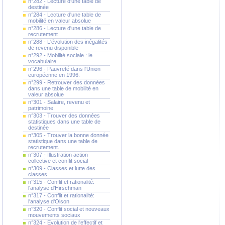
n°282 - Lecture d'une table de
destinée
n°284 - Lecture d'une table de
mobilité en valeur absolue
n°286 - Lecture d'une table de
recrutement
n°288 - L'évolution des inégalités
de revenu disponible
n°292 - Mobilité sociale : le
vocabulaire.
n°296 - Pauvreté dans l'Union
européenne en 1996.
n°299 - Retrouver des données
dans une table de mobilité en
valeur absolue
n°301 - Salaire, revenu et
patrimoine.
n°303 - Trouver des données
statistiques dans une table de
destinée
n°305 - Trouver la bonne donnée
statistique dans une table de
recrutement.
n°307 - Illustration action
collective et conflit social
n°309 - Classes et lutte des
classes
n°315 - Conflit et rationalité:
l'analyse d'Hirschman
n°317 - Conflit et rationalité:
l'analyse d'Olson
n°320 - Conflit social et nouveaux
mouvements sociaux
n°324 - Evolution de l'effectif et