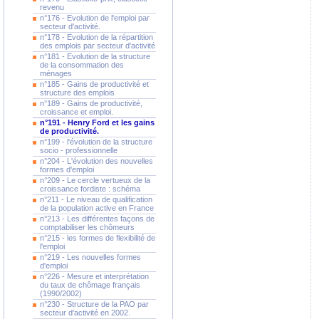
revenu
n°176 - Evolution de l'emploi par
secteur d'activité.
n°178 - Evolution de la répartition
des emplois par secteur d'activité
n°181 - Evolution de la structure
de la consommation des
ménages
n°185 - Gains de productivité et
structure des emplois
n°189 - Gains de productivité,
croissance et emploi.
n°191 - Henry Ford et les gains
de productivité.
n°199 - l'évolution de la structure
socio - professionnelle
n°204 - L'évolution des nouvelles
formes d'emploi
n°209 - Le cercle vertueux de la
croissance fordiste : schéma
n°211 - Le niveau de qualification
de la population active en France
n°213 - Les différentes façons de
comptabiliser les chômeurs
n°215 - les formes de flexibilité de
l'emploi
n°219 - Les nouvelles formes
d'emploi
n°226 - Mesure et interprétation
du taux de chômage français
(1990/2002)
n°230 - Structure de la PAO par
secteur d'activité en 2002.