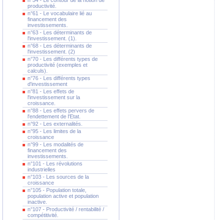
n°54 - Le contour de la notion de
productivité.
n°61 - Le vocabulaire lié au
financement des
investissements.
n°63 - Les déterminants de
l'investissement. (1).
n°68 - Les déterminants de
l'investissement. (2)
n°70 - Les différents types de
productivité (exemples et
calculs).
n°76 - Les différents types
d'investissement
n°81 - Les effets de
l'investissement sur la
croissance.
n°88 - Les effets pervers de
l'endettement de l'Etat.
n°92 - Les externalités.
n°95 - Les limites de la
croissance
n°99 - Les modalités de
financement des
investissements.
n°101 - Les révolutions
industrielles
n°103 - Les sources de la
croissance
n°105 - Population totale,
population active et population
inactive.
n°107 - Productivité / rentabilité /
compétitivité.