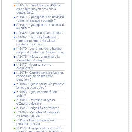
4
n°1043 - L'évolution du SMIC et
du salaire moyen nets réels
depuis 1951.
n°1058 - Qu'appelle-t-on flexibilité
(dans le langage courant) ?
n°1062 - Qu'appelle-t-on flexibilité
en SES ?
n°1065 - Qu'est-ce que l'emploi ?
n°1067 - La spécialisation du
commerce international par
produit et par zone
n°1070 - Les effets de la baisse
du prix du coton au Burkina Faso
n°1075 - Mieux comprendre la
formulation du sujet.
n°1077 - Argument or not
argument ?
n°1079 - Quelles sont les bonnes
raisons de se poser cette
question ?
n°1083 - Quelle forme va prendre
la réponse au sujet ?
n°1088 - Quel est l'intérêt du
sujet ?
n°1093 - Retraites et types
d'Etat-providence
n°1095 - Inégalités et retraites
n°1097 - Retraites et inégalités
du niveau de vie
n°1100 - Etat providence et
politique familiale
n°1103 - Etat-providence et rôle
du marche et de l'Etat. Exemple