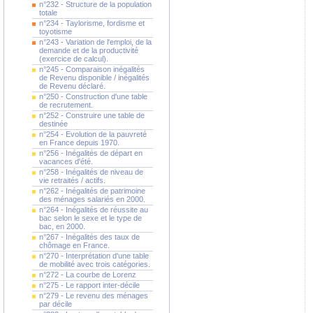
n°232 - Structure de la population
totale
n°234 - Taylorisme, fordisme et
toyotisme
n°243 - Variation de l'emploi, de la
demande et de la productivité
(exercice de calcul).
n°245 - Comparaison inégalités
de Revenu disponible / inégalités
de Revenu déclaré.
n°250 - Construction d'une table
de recrutement.
n°252 - Construire une table de
destinée
n°254 - Evolution de la pauvreté
en France depuis 1970.
n°256 - Inégalités de départ en
vacances d'été.
n°258 - Inégalités de niveau de
vie retraités / actifs.
n°262 - Inégalités de patrimoine
des ménages salariés en 2000.
n°264 - Inégalités de réussite au
bac selon le sexe et le type de
bac, en 2000.
n°267 - Inégalités des taux de
chômage en France.
n°270 - Interprétation d'une table
de mobilité avec trois catégories.
n°272 - La courbe de Lorenz
n°275 - Le rapport inter-décile
n°279 - Le revenu des ménages
par décile