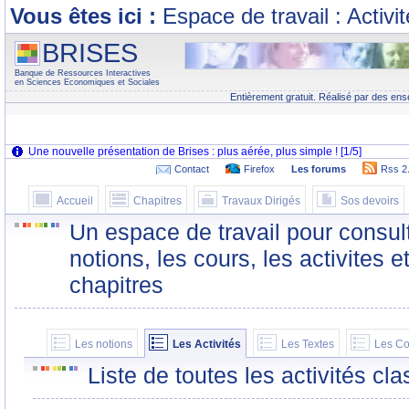
Vous êtes ici :
Espace de travail : Activi
BRISES
Banque de Ressources Interactives
en Sciences Economiques et Sociales
Entièrement gratuit. Réalisé par des ens
Contact
Firefox
Les forums
Rss 2
Accueil
Chapitres
Travaux Dirigés
Sos devoirs
Un espace de travail pour consult
notions, les cours, les activites e
chapitres
Les notions
Les Activités
Les Textes
Les Co
Liste de toutes les activités c