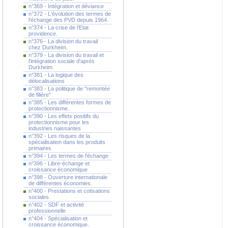
n°369 - Intégration et déviance
n°372 - L'évolution des termes de
l'échange des PVD depuis 1964.
n°374 - La crise de l'Etat
providence.
n°376 - La division du travail
chez Durkheim.
n°379 - La division du travail et
l'intégration sociale d'après
Durkheim.
n°381 - La logique des
délocalisations
n°383 - La politique de "remontée
de filière"
n°385 - Les différentes formes de
protectionnisme.
n°390 - Les effets positifs du
protectionnisme pour les
industries naissantes
n°392 - Les risques de la
spécialisation dans les produits
primaires
n°394 - Les termes de l'échange
n°396 - Libre-échange et
croissance économique
n°398 - Ouverture internationale
de différentes économies.
n°400 - Prestations et cotisations
sociales.
n°402 - SDF et activité
professionnelle
n°404 - Spécialisation et
croissance économique.