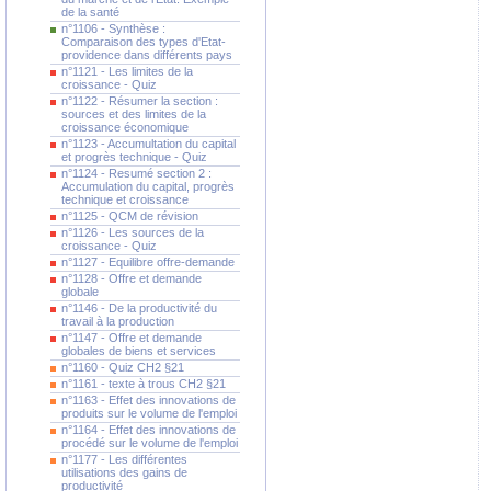
de la santé
n°1106 - Synthèse :
Comparaison des types d'Etat-
providence dans différents pays
n°1121 - Les limites de la
croissance - Quiz
n°1122 - Résumer la section :
sources et des limites de la
croissance économique
n°1123 - Accumultation du capital
et progrès technique - Quiz
n°1124 - Resumé section 2 :
Accumulation du capital, progrès
technique et croissance
n°1125 - QCM de révision
n°1126 - Les sources de la
croissance - Quiz
n°1127 - Equilibre offre-demande
n°1128 - Offre et demande
globale
n°1146 - De la productivité du
travail à la production
n°1147 - Offre et demande
globales de biens et services
n°1160 - Quiz CH2 §21
n°1161 - texte à trous CH2 §21
n°1163 - Effet des innovations de
produits sur le volume de l'emploi
n°1164 - Effet des innovations de
procédé sur le volume de l'emploi
n°1177 - Les différentes
utilisations des gains de
productivité