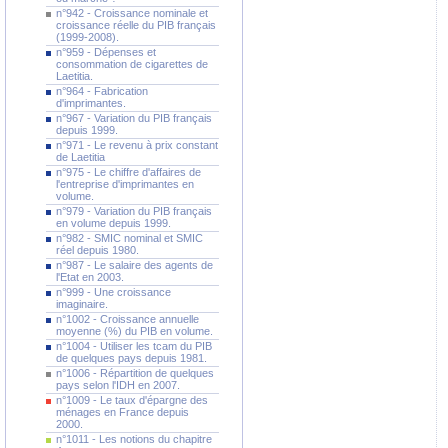
n°942 - Croissance nominale et
croissance réelle du PIB français
(1999-2008).
n°959 - Dépenses et
consommation de cigarettes de
Laetitia.
n°964 - Fabrication
d'imprimantes.
n°967 - Variation du PIB français
depuis 1999.
n°971 - Le revenu à prix constant
de Laetitia
n°975 - Le chiffre d'affaires de
l'entreprise d'imprimantes en
volume.
n°979 - Variation du PIB français
en volume depuis 1999.
n°982 - SMIC nominal et SMIC
réel depuis 1980.
n°987 - Le salaire des agents de
l'Etat en 2003.
n°999 - Une croissance
imaginaire.
n°1002 - Croissance annuelle
moyenne (%) du PIB en volume.
n°1004 - Utiliser les tcam du PIB
de quelques pays depuis 1981.
n°1006 - Répartition de quelques
pays selon l'IDH en 2007.
n°1009 - Le taux d'épargne des
ménages en France depuis
2000.
n°1011 - Les notions du chapitre