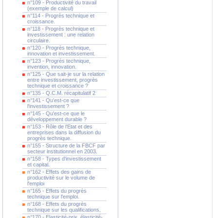
n°109 - Productivité du travail
(exemple de calcul)
n°114 - Progrès technique et
croissance.
n°118 - Progrès technique et
investissement : une relation
circulaire.
n°120 - Progrès technique,
innovation et investissement.
n°123 - Progrès technique,
invention, innovation.
n°125 - Que sait-je sur la relation
entre investissement, progrès
technique et croissance ?
n°135 - Q.C.M. récapitulatif 2
n°141 - Qu'est-ce que
l'investissement ?
n°145 - Qu'est-ce que le
développement durable ?
n°153 - Rôle de l'Etat et des
entreprises dans la diffusion du
progrès technique.
n°155 - Structure de la FBCF par
secteur institutionnel en 2003.
n°158 - Types d'investissement
et capital.
n°162 - Effets des gains de
productivité sur le volume de
l'emploi
n°165 - Effets du progrès
technique sur l'emploi.
n°168 - Effets du progrès
technique sur les qualifications.
n°170 - Elasticité-prix, élasticité-