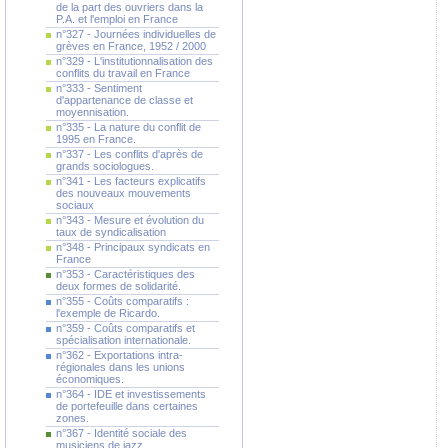
de la part des ouvriers dans la
P.A. et l'emploi en France
n°327 - Journées individuelles de
grèves en France, 1952 / 2000
n°329 - L'institutionnalisation des
conflits du travail en France
n°333 - Sentiment
d'appartenance de classe et
moyennisation.
n°335 - La nature du conflit de
1995 en France.
n°337 - Les conflits d'après de
grands sociologues.
n°341 - Les facteurs explicatifs
des nouveaux mouvements
sociaux
n°343 - Mesure et évolution du
taux de syndicalisation
n°348 - Principaux syndicats en
France
n°353 - Caractéristiques des
deux formes de solidarité.
n°355 - Coûts comparatifs :
l'exemple de Ricardo.
n°359 - Coûts comparatifs et
spécialisation internationale.
n°362 - Exportations intra-
régionales dans les unions
économiques.
n°364 - IDE et investissements
de portefeuille dans certaines
zones.
n°367 - Identité sociale des
musiciens de jazz.