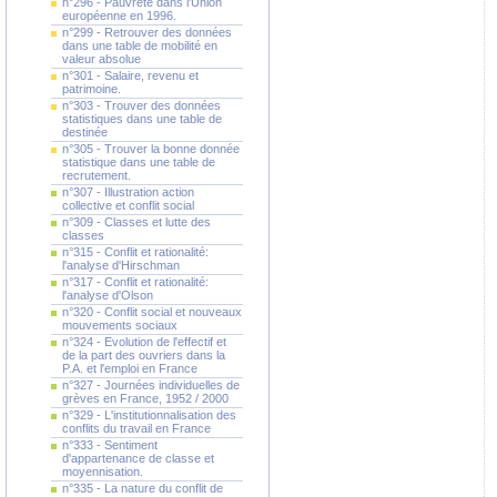
n°296 - Pauvreté dans l'Union
européenne en 1996.
n°299 - Retrouver des données
dans une table de mobilité en
valeur absolue
n°301 - Salaire, revenu et
patrimoine.
n°303 - Trouver des données
statistiques dans une table de
destinée
n°305 - Trouver la bonne donnée
statistique dans une table de
recrutement.
n°307 - Illustration action
collective et conflit social
n°309 - Classes et lutte des
classes
n°315 - Conflit et rationalité:
l'analyse d'Hirschman
n°317 - Conflit et rationalité:
l'analyse d'Olson
n°320 - Conflit social et nouveaux
mouvements sociaux
n°324 - Evolution de l'effectif et
de la part des ouvriers dans la
P.A. et l'emploi en France
n°327 - Journées individuelles de
grèves en France, 1952 / 2000
n°329 - L'institutionnalisation des
conflits du travail en France
n°333 - Sentiment
d'appartenance de classe et
moyennisation.
n°335 - La nature du conflit de