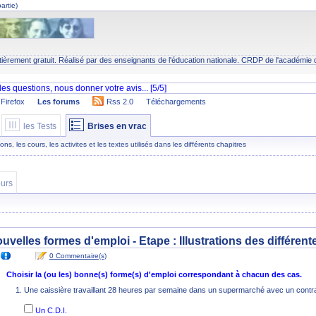
artie)
tièrement gratuit. Réalisé par des enseignants de l'éducation nationale.
CRDP
de l'académie 
Firefox
Les forums
Rss 2.0
Téléchargements
les Tests
Brises en vrac
s, les cours, les activites et les textes utilisés dans les différents chapitres
urs
ouvelles formes d'emploi - Etape :
Illustrations des différent
0 Commentaire(s)
Choisir la (ou les) bonne(s) forme(s) d'emploi correspondant à chacun des cas.
Une caissière travaillant 28 heures par semaine dans un supermarché avec un contra
Un C.D.I.