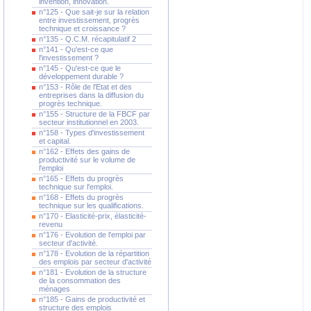
invention, innovation.
n°125 - Que sait-je sur la relation
entre investissement, progrès
technique et croissance ?
n°135 - Q.C.M. récapitulatif 2
n°141 - Qu'est-ce que
l'investissement ?
n°145 - Qu'est-ce que le
développement durable ?
n°153 - Rôle de l'Etat et des
entreprises dans la diffusion du
progrès technique.
n°155 - Structure de la FBCF par
secteur institutionnel en 2003.
n°158 - Types d'investissement
et capital.
n°162 - Effets des gains de
productivité sur le volume de
l'emploi
n°165 - Effets du progrès
technique sur l'emploi.
n°168 - Effets du progrès
technique sur les qualifications.
n°170 - Elasticité-prix, élasticité-
revenu
n°176 - Evolution de l'emploi par
secteur d'activité.
n°178 - Evolution de la répartition
des emplois par secteur d'activité
n°181 - Evolution de la structure
de la consommation des
ménages
n°185 - Gains de productivité et
structure des emplois