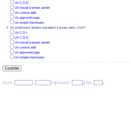
Un C.D.D.
Un travail à temps partiel
Un contrat aidé
Un apprentissage
Un emploi interimaire
Un professeur titulaire travaillant à temps plein, c'est?
Un C.D.I.
Un C.D.D.
Un travail à temps partiel
Un contrat aidé
Un apprentissage
Un emploi interimaire
Score :
:
%
|
Essai(s) :
|
Tps :
s.