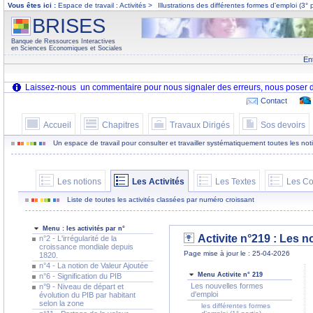
Vous êtes ici :
Espace de travail : Activités >
Illustrations des différentes formes d'emploi (3° p
BRISES
Banque de Ressources Interactives
en Sciences Economiques et Sociales
En
Contact
Accueil
Chapitres
Travaux Dirigés
Sos devoirs
Un espace de travail pour consulter et travailler systématiquement toutes les notion
Les notions
Les Activités
Les Textes
Les Co
Liste de toutes les activités classées par numéro croissant
Menu : les activités par n°
Activite n°219 : Les n
n°2 - L'irrégularité de la
croissance mondiale depuis
Page mise à jour le : 25-04-2026
1820.
n°4 - La notion de Valeur Ajoutée
Menu Activite n° 219
n°6 - Signification du PIB
Les nouvelles formes
n°9 - Niveau de départ et
d'emploi
évolution du PIB par habitant
selon la zone
les différentes formes