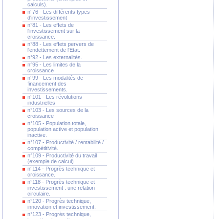
calculs).
n°76 - Les différents types
d'investissement
n°81 - Les effets de
l'investissement sur la
croissance.
n°88 - Les effets pervers de
l'endettement de l'Etat.
n°92 - Les externalités.
n°95 - Les limites de la
croissance
n°99 - Les modalités de
financement des
investissements.
n°101 - Les révolutions
industrielles
n°103 - Les sources de la
croissance
n°105 - Population totale,
population active et population
inactive.
n°107 - Productivité / rentabilité /
compétitivité.
n°109 - Productivité du travail
(exemple de calcul)
n°114 - Progrès technique et
croissance.
n°118 - Progrès technique et
investissement : une relation
circulaire.
n°120 - Progrès technique,
innovation et investissement.
n°123 - Progrès technique,