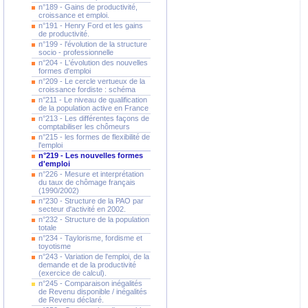
n°189 - Gains de productivité,
croissance et emploi.
n°191 - Henry Ford et les gains
de productivité.
n°199 - l'évolution de la structure
socio - professionnelle
n°204 - L'évolution des nouvelles
formes d'emploi
n°209 - Le cercle vertueux de la
croissance fordiste : schéma
n°211 - Le niveau de qualification
de la population active en France
n°213 - Les différentes façons de
comptabiliser les chômeurs
n°215 - les formes de flexibilité de
l'emploi
n°219 - Les nouvelles formes
d'emploi
n°226 - Mesure et interprétation
du taux de chômage français
(1990/2002)
n°230 - Structure de la PAO par
secteur d'activité en 2002.
n°232 - Structure de la population
totale
n°234 - Taylorisme, fordisme et
toyotisme
n°243 - Variation de l'emploi, de la
demande et de la productivité
(exercice de calcul).
n°245 - Comparaison inégalités
de Revenu disponible / inégalités
de Revenu déclaré.