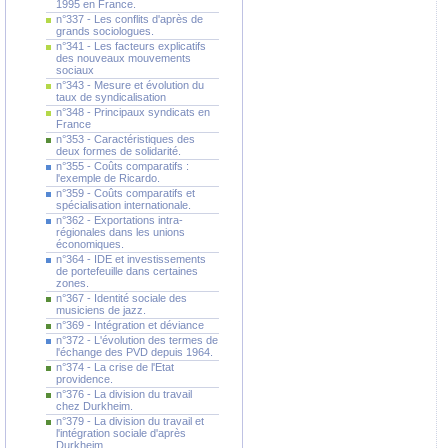
1995 en France.
n°337 - Les conflits d'après de
grands sociologues.
n°341 - Les facteurs explicatifs
des nouveaux mouvements
sociaux
n°343 - Mesure et évolution du
taux de syndicalisation
n°348 - Principaux syndicats en
France
n°353 - Caractéristiques des
deux formes de solidarité.
n°355 - Coûts comparatifs :
l'exemple de Ricardo.
n°359 - Coûts comparatifs et
spécialisation internationale.
n°362 - Exportations intra-
régionales dans les unions
économiques.
n°364 - IDE et investissements
de portefeuille dans certaines
zones.
n°367 - Identité sociale des
musiciens de jazz.
n°369 - Intégration et déviance
n°372 - L'évolution des termes de
l'échange des PVD depuis 1964.
n°374 - La crise de l'Etat
providence.
n°376 - La division du travail
chez Durkheim.
n°379 - La division du travail et
l'intégration sociale d'après
Durkheim.