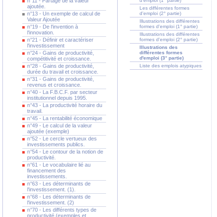
n°11 - Partage de la valeur
d'emploi (1° partie)
ajoutée.
Les différentes formes
n°13 - Un exemple de calcul de
d'emploi (2° partie)
Valeur Ajoutée
Illustrations des différentes
n°19 - De l'invention à
formes d'emploi (1° partie)
l'innovation.
Illustrations des différentes
n°21 - Définir et caractériser
formes d'emploi (2° partie)
l'investissement
Illustrations des
n°24 - Gains de productivité,
différentes formes
d'emploi (3° partie)
compétitivité et croissance.
n°28 - Gains de productivité,
Liste des emplois atypiques
durée du travail et croissance.
n°31 - Gains de productivité,
revenus et croissance.
n°40 - La F.B.C.F. par secteur
institutionnel depuis 1995.
n°43 - La productivité horaire du
travail.
n°45 - La rentabilité économique
n°49 - Le calcul de la valeur
ajoutée (exemple)
n°52 - Le cercle vertueux des
investissements publics.
n°54 - Le contour de la notion de
productivité.
n°61 - Le vocabulaire lié au
financement des
investissements.
n°63 - Les déterminants de
l'investissement. (1).
n°68 - Les déterminants de
l'investissement. (2)
n°70 - Les différents types de
productivité (exemples et