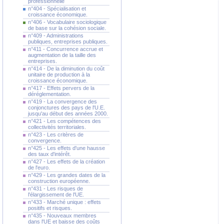
professionnelle
n°404 - Spécialisation et
croissance économique.
n°406 - Vocabulaire sociologique
de base sur la cohésion sociale.
n°409 - Administrations
publiques, entreprises publiques.
n°411 - Concurrence accrue et
augmentation de la taille des
entreprises.
n°414 - De la diminution du coût
unitaire de production à la
croissance économique.
n°417 - Effets pervers de la
déréglementation.
n°419 - La convergence des
conjonctures des pays de l'U.E.
jusqu'au début des années 2000.
n°421 - Les compétences des
collectivités territoriales.
n°423 - Les critères de
convergence.
n°425 - Les effets d'une hausse
des taux d'intérêt.
n°427 - Les effets de la création
de l'euro.
n°429 - Les grandes dates de la
construction européenne.
n°431 - Les risques de
l'élargissement de l'UE.
n°433 - Marché unique : effets
positifs et risques.
n°435 - Nouveaux membres
dans l'UE et baisse des coûts