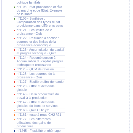
politique familiale
n°1103 - Etat-providence et rôle
du marche et de l'Etat. Exemple
de la santé
n°1106 - Synthèse :
Comparaison des types d'Etat-
providence dans différents pays
n°1121 - Les limites de la
croissance - Quiz
n°1122 - Résumer la section :
sources et des limites de la
croissance économique
n°1123 - Accumultation du capital
et progrès technique - Quiz
n°1124 - Resumé section 2 :
Accumulation du capital, progrès
technique et croissance
n°1125 - QCM de révision
n°1126 - Les sources de la
croissance - Quiz
n°1127 - Equilibre offre-demande
n°1128 - Offre et demande
globale
n°1146 - De la productivité du
travail à la production
n°1147 - Offre et demande
globales de biens et services
n°1160 - Quiz CH2 §21
n°1161 - texte à trous CH2 §21
n°1177 - Les différentes
utilisations des gains de
productivité
n°1245 - Flexibilité et chômage