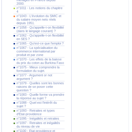
ménages en France depuis
2000.
n°1011 - Les notions du chapitre
4
n°1043 - L'évolution du SMIC et
du salaire moyen nets réels
depuis 1951.
n°1058 - Qu'appelle-t-on flexibilité
(dans le langage courant) ?
n°1062 - Qu'appelle-t-on flexibilité
en SES ?
n°1065 - Qu'est-ce que l'emploi ?
n°1067 - La spécialisation du
commerce international par
produit et par zone
n°1070 - Les effets de la baisse
du prix du coton au Burkina Faso
n°1075 - Mieux comprendre la
formulation du sujet.
n°1077 - Argument or not
argument ?
n°1079 - Quelles sont les bonnes
raisons de se poser cette
question ?
n°1083 - Quelle forme va prendre
la réponse au sujet ?
n°1088 - Quel est l'intérêt du
sujet ?
n°1093 - Retraites et types
d'Etat-providence
n°1095 - Inégalités et retraites
n°1097 - Retraites et inégalités
du niveau de vie
n°1100 - Etat providence et