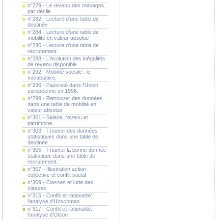
n°279 - Le revenu des ménages
par décile
n°282 - Lecture d'une table de
destinée
n°284 - Lecture d'une table de
mobilité en valeur absolue
n°286 - Lecture d'une table de
recrutement
n°288 - L'évolution des inégalités
de revenu disponible
n°292 - Mobilité sociale : le
vocabulaire.
n°296 - Pauvreté dans l'Union
européenne en 1996.
n°299 - Retrouver des données
dans une table de mobilité en
valeur absolue
n°301 - Salaire, revenu et
patrimoine.
n°303 - Trouver des données
statistiques dans une table de
destinée
n°305 - Trouver la bonne donnée
statistique dans une table de
recrutement.
n°307 - Illustration action
collective et conflit social
n°309 - Classes et lutte des
classes
n°315 - Conflit et rationalité:
l'analyse d'Hirschman
n°317 - Conflit et rationalité:
l'analyse d'Olson