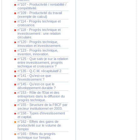
n°107 - Productivité / rentabilité /
compétitivité.
n°109 - Productivité du travail
(exemple de calcul)
n°114 - Progrès technique et
croissance.
n°118 - Progrès technique et
investissement : une relation
circulaire.
n°120 - Progrès technique,
innovation et investissement.
n°123 - Progrès technique,
invention, innovation.
n°125 - Que sais-je sur la relation
entre investissement, progrès
technique et croissance ?
n°135 - Q.C.M. récapitulatif 2
n°141 - Qu'est-ce que
l'investissement ?
n°145 - Qu'est-ce que le
développement durable ?
n°153 - Rôle de l'Etat et des
entreprises dans la diffusion du
progrès technique.
n°155 - Structure de la FBCF par
secteur institutionnel en 2003.
n°158 - Types d'investissement
et capital.
n°162 - Effets des gains de
productivité sur le volume de
l'emploi
n°165 - Effets du progrès
technique sur l'emploi.