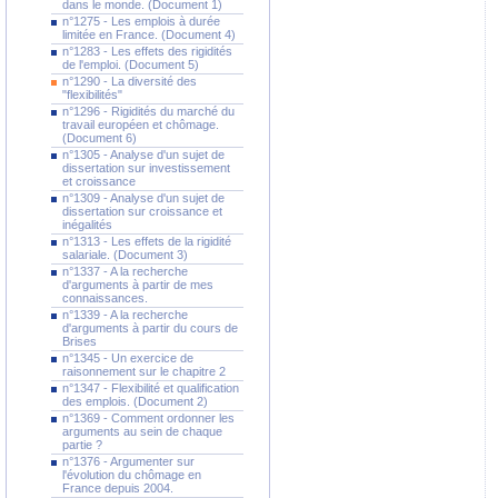
dans le monde. (Document 1)
n°1275 - Les emplois à durée
limitée en France. (Document 4)
n°1283 - Les effets des rigidités
de l'emploi. (Document 5)
n°1290 - La diversité des
"flexibilités"
n°1296 - Rigidités du marché du
travail européen et chômage.
(Document 6)
n°1305 - Analyse d'un sujet de
dissertation sur investissement
et croissance
n°1309 - Analyse d'un sujet de
dissertation sur croissance et
inégalités
n°1313 - Les effets de la rigidité
salariale. (Document 3)
n°1337 - A la recherche
d'arguments à partir de mes
connaissances.
n°1339 - A la recherche
d'arguments à partir du cours de
Brises
n°1345 - Un exercice de
raisonnement sur le chapitre 2
n°1347 - Flexibilité et qualification
des emplois. (Document 2)
n°1369 - Comment ordonner les
arguments au sein de chaque
partie ?
n°1376 - Argumenter sur
l'évolution du chômage en
France depuis 2004.