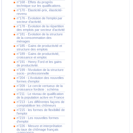
n°168 - Effets du progrès
technique sur les qualifications.
n°170 - Elasticité-prix, élasticité-
revenu
n°176 - Evolution de l'emploi par
secteur d'activité.
n°178 - Evolution de la répartition
des emplois par secteur d'activité
n°181 - Evolution de la structure
de la consommation des
ménages
n°185 - Gains de productivité et
structure des emplois
n°189 - Gains de productivité,
croissance et emploi.
n°191 - Henry Ford et les gains
de productivité.
n°199 - l'évolution de la structure
socio - professionnelle
n°204 - L'évolution des nouvelles
formes d'emploi
n°209 - Le cercle vertueux de la
croissance fordiste : schéma
n°211 - Le niveau de qualification
de la population active en France
n°213 - Les différentes façons de
comptabiliser les chômeurs
n°215 - les formes de flexibilité de
l'emploi
n°219 - Les nouvelles formes
d'emploi
n°226 - Mesure et interprétation
du taux de chômage français