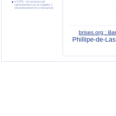
n°1379 - Un exercice de
raisonnement sur le chapitre 1
(investissement et croissance)
brises.org : B
Phillipe-de-La