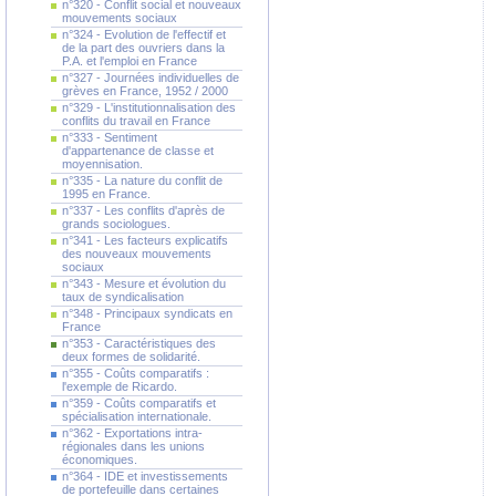
n°320 - Conflit social et nouveaux
mouvements sociaux
n°324 - Evolution de l'effectif et
de la part des ouvriers dans la
P.A. et l'emploi en France
n°327 - Journées individuelles de
grèves en France, 1952 / 2000
n°329 - L'institutionnalisation des
conflits du travail en France
n°333 - Sentiment
d'appartenance de classe et
moyennisation.
n°335 - La nature du conflit de
1995 en France.
n°337 - Les conflits d'après de
grands sociologues.
n°341 - Les facteurs explicatifs
des nouveaux mouvements
sociaux
n°343 - Mesure et évolution du
taux de syndicalisation
n°348 - Principaux syndicats en
France
n°353 - Caractéristiques des
deux formes de solidarité.
n°355 - Coûts comparatifs :
l'exemple de Ricardo.
n°359 - Coûts comparatifs et
spécialisation internationale.
n°362 - Exportations intra-
régionales dans les unions
économiques.
n°364 - IDE et investissements
de portefeuille dans certaines