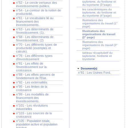
taylorisme, du fordisme et
n°52 - Le cercle vertueux des
du toyotisme (3°page)
investissements publics.
les caractéristiques du
n°54 - Le contour de la notion de
taylorisme, du fordisme et
productivité.
du toyotisme (4°page)
n°61 - Le vocabulaire lié au
Illustrations des
financement des
organisations du travail (1°
investissements.
page)
n°63 - Les déterminants de
Illustrations des
l'investissement. (1).
organisations du travail
n°68 - Les déterminants de
(2° page)
l'investissement. (2)
Illustrations des
n°70 - Les différents types de
organisations du travail (3°
productivité (exemples et
page)
calculs).
tableau récapitulatif du
n°76 - Les différents types
taylorisme, fordisme et
d'investissement
toyotisme
n°81 - Les effets de
l'investissement sur la
Document(s)
croissance.
n°81 : Les Usines Ford.
n°88 - Les effets pervers de
l'endettement de l'Etat.
n°92 - Les externalités.
n°95 - Les limites de la
croissance
n°99 - Les modalités de
financement des
investissements.
n°101 - Les révolutions
industrielles
n°103 - Les sources de la
croissance
n°105 - Population totale,
population active et population
inactive.