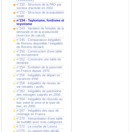
(1990/2002)
n°230 - Structure de la PAO par
secteur d'activité en 2002.
n°232 - Structure de la population
totale
n°234 - Taylorisme, fordisme et
toyotisme
n°243 - Variation de l'emploi, de la
demande et de la productivité
(exercice de calcul).
n°245 - Comparaison inégalités
de Revenu disponible / inégalités
de Revenu déclaré.
n°250 - Construction d'une table
de recrutement.
n°252 - Construire une table de
destinée
n°254 - Evolution de la pauvreté
en France depuis 1970.
n°256 - Inégalités de départ en
vacances d'été.
n°258 - Inégalités de niveau de
vie retraités / actifs.
n°262 - Inégalités de patrimoine
des ménages salariés en 2000.
n°264 - Inégalités de réussite au
bac selon le sexe et le type de
bac, en 2000.
n°267 - Inégalités des taux de
chômage en France.
n°270 - Interprétation d'une table
de mobilité avec trois catégories.
n°272 - La courbe de Lorenz
n°275 - Le rapport inter-décile