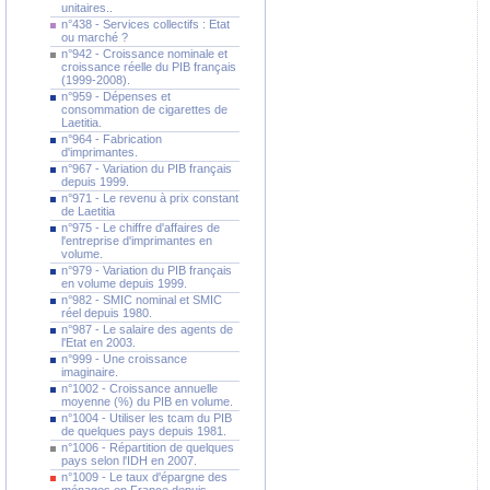
unitaires..
n°438 - Services collectifs : Etat
ou marché ?
n°942 - Croissance nominale et
croissance réelle du PIB français
(1999-2008).
n°959 - Dépenses et
consommation de cigarettes de
Laetitia.
n°964 - Fabrication
d'imprimantes.
n°967 - Variation du PIB français
depuis 1999.
n°971 - Le revenu à prix constant
de Laetitia
n°975 - Le chiffre d'affaires de
l'entreprise d'imprimantes en
volume.
n°979 - Variation du PIB français
en volume depuis 1999.
n°982 - SMIC nominal et SMIC
réel depuis 1980.
n°987 - Le salaire des agents de
l'Etat en 2003.
n°999 - Une croissance
imaginaire.
n°1002 - Croissance annuelle
moyenne (%) du PIB en volume.
n°1004 - Utiliser les tcam du PIB
de quelques pays depuis 1981.
n°1006 - Répartition de quelques
pays selon l'IDH en 2007.
n°1009 - Le taux d'épargne des