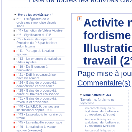
Menu : les activités par n°
Activite 
n°2 - L'irrégularité de la
croissance mondiale depuis
1820.
n°4 - La notion de Valeur Ajoutée
fordisme 
n°6 - Signification du PIB
n°9 - Niveau de départ et
évolution du PIB par habitant
Illustrat
selon la zone
n°11 - Partage de la valeur
ajoutée.
travail (
n°13 - Un exemple de calcul de
Valeur Ajoutée
n°19 - De l'invention à
l'innovation.
Page mise à jour
n°21 - Définir et caractériser
l'investissement
Commentaire(s)
n°24 - Gains de productivité,
compétitivité et croissance.
n°28 - Gains de productivité,
durée du travail et croissance.
Menu Activite n° 234
n°31 - Gains de productivité,
Taylorisme, fordisme et
revenus et croissance.
toyotisme
n°40 - La F.B.C.F. par secteur
les caractéristiques du
institutionnel depuis 1995.
taylorisme, du fordisme et
n°43 - La productivité horaire du
du toyotisme (1°page)
travail.
les caractéristiques du
n°45 - La rentabilité économique
taylorisme, du fordisme et
du toyotisme (2°page)
n°49 - Le calcul de la valeur
ajoutée (exemple)
les caractéristiques du