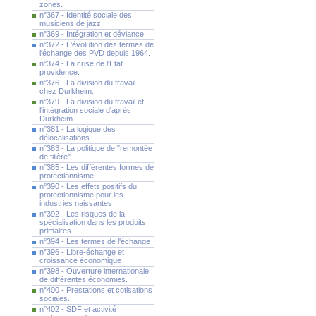
zones.
n°367 - Identité sociale des
musiciens de jazz.
n°369 - Intégration et déviance
n°372 - L'évolution des termes de
l'échange des PVD depuis 1964.
n°374 - La crise de l'Etat
providence.
n°376 - La division du travail
chez Durkheim.
n°379 - La division du travail et
l'intégration sociale d'après
Durkheim.
n°381 - La logique des
délocalisations
n°383 - La politique de "remontée
de filière"
n°385 - Les différentes formes de
protectionnisme.
n°390 - Les effets positifs du
protectionnisme pour les
industries naissantes
n°392 - Les risques de la
spécialisation dans les produits
primaires
n°394 - Les termes de l'échange
n°396 - Libre-échange et
croissance économique
n°398 - Ouverture internationale
de différentes économies.
n°400 - Prestations et cotisations
sociales.
n°402 - SDF et activité