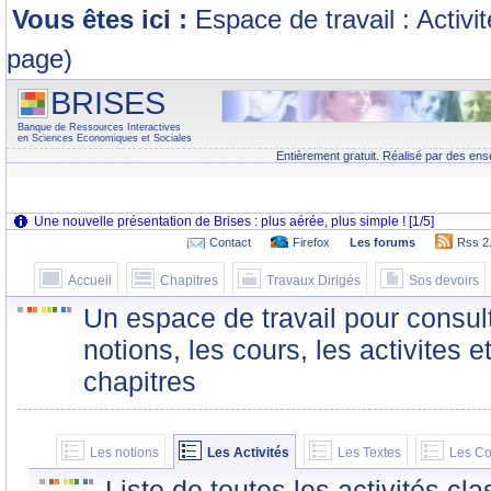
Vous êtes ici :
Espace de travail : Activi
page)
BRISES
Banque de Ressources Interactives
en Sciences Economiques et Sociales
Entièrement gratuit. Réalisé par des ens
Contact
Firefox
Les forums
Rss 2
Accueil
Chapitres
Travaux Dirigés
Sos devoirs
Un espace de travail pour consult
notions, les cours, les activites e
chapitres
Les notions
Les Activités
Les Textes
Les Co
Liste de toutes les activités c