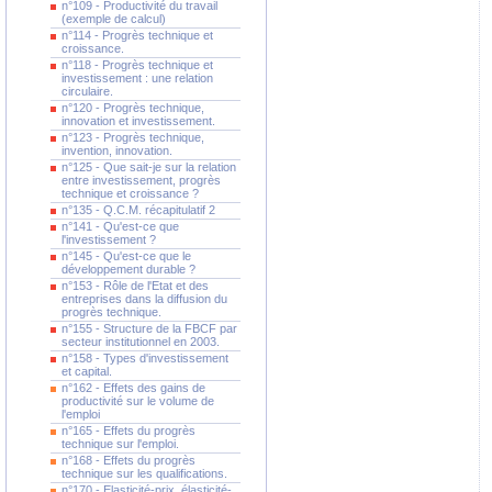
n°109 - Productivité du travail
(exemple de calcul)
n°114 - Progrès technique et
croissance.
n°118 - Progrès technique et
investissement : une relation
circulaire.
n°120 - Progrès technique,
innovation et investissement.
n°123 - Progrès technique,
invention, innovation.
n°125 - Que sait-je sur la relation
entre investissement, progrès
technique et croissance ?
n°135 - Q.C.M. récapitulatif 2
n°141 - Qu'est-ce que
l'investissement ?
n°145 - Qu'est-ce que le
développement durable ?
n°153 - Rôle de l'Etat et des
entreprises dans la diffusion du
progrès technique.
n°155 - Structure de la FBCF par
secteur institutionnel en 2003.
n°158 - Types d'investissement
et capital.
n°162 - Effets des gains de
productivité sur le volume de
l'emploi
n°165 - Effets du progrès
technique sur l'emploi.
n°168 - Effets du progrès
technique sur les qualifications.
n°170 - Elasticité-prix, élasticité-