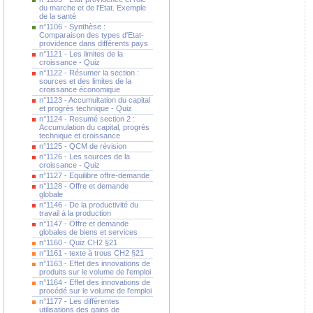
du marche et de l'Etat. Exemple
de la santé
n°1106 - Synthèse :
Comparaison des types d'Etat-
providence dans différents pays
n°1121 - Les limites de la
croissance - Quiz
n°1122 - Résumer la section :
sources et des limites de la
croissance économique
n°1123 - Accumultation du capital
et progrès technique - Quiz
n°1124 - Resumé section 2 :
Accumulation du capital, progrès
technique et croissance
n°1125 - QCM de révision
n°1126 - Les sources de la
croissance - Quiz
n°1127 - Equilibre offre-demande
n°1128 - Offre et demande
globale
n°1146 - De la productivité du
travail à la production
n°1147 - Offre et demande
globales de biens et services
n°1160 - Quiz CH2 §21
n°1161 - texte à trous CH2 §21
n°1163 - Effet des innovations de
produits sur le volume de l'emploi
n°1164 - Effet des innovations de
procédé sur le volume de l'emploi
n°1177 - Les différentes
utilisations des gains de