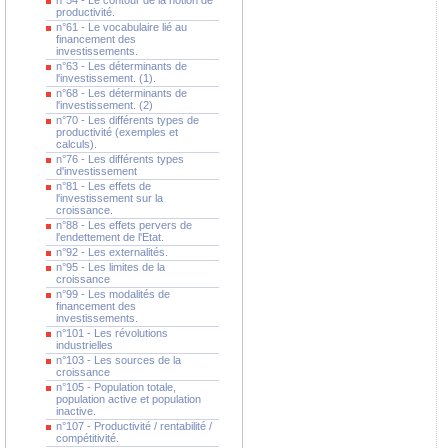
n°54 - Le contour de la notion de
productivité.
n°61 - Le vocabulaire lié au
financement des
investissements.
n°63 - Les déterminants de
l'investissement. (1).
n°68 - Les déterminants de
l'investissement. (2)
n°70 - Les différents types de
productivité (exemples et
calculs).
n°76 - Les différents types
d'investissement
n°81 - Les effets de
l'investissement sur la
croissance.
n°88 - Les effets pervers de
l'endettement de l'Etat.
n°92 - Les externalités.
n°95 - Les limites de la
croissance
n°99 - Les modalités de
financement des
investissements.
n°101 - Les révolutions
industrielles
n°103 - Les sources de la
croissance
n°105 - Population totale,
population active et population
inactive.
n°107 - Productivité / rentabilité /
compétitivité.