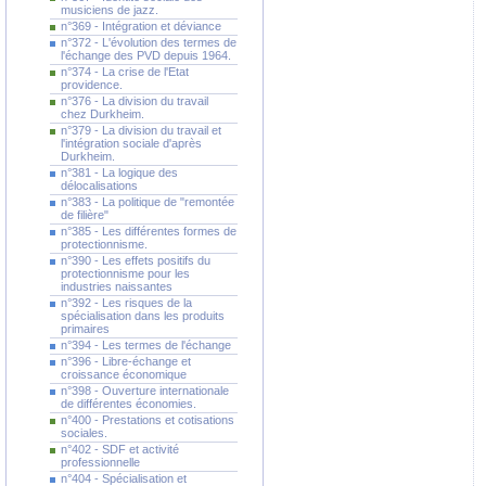
musiciens de jazz.
n°369 - Intégration et déviance
n°372 - L'évolution des termes de
l'échange des PVD depuis 1964.
n°374 - La crise de l'Etat
providence.
n°376 - La division du travail
chez Durkheim.
n°379 - La division du travail et
l'intégration sociale d'après
Durkheim.
n°381 - La logique des
délocalisations
n°383 - La politique de "remontée
de filière"
n°385 - Les différentes formes de
protectionnisme.
n°390 - Les effets positifs du
protectionnisme pour les
industries naissantes
n°392 - Les risques de la
spécialisation dans les produits
primaires
n°394 - Les termes de l'échange
n°396 - Libre-échange et
croissance économique
n°398 - Ouverture internationale
de différentes économies.
n°400 - Prestations et cotisations
sociales.
n°402 - SDF et activité
professionnelle
n°404 - Spécialisation et