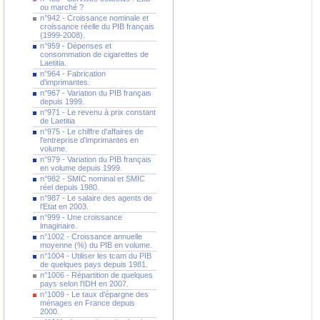
ou marché ?
n°942 - Croissance nominale et
croissance réelle du PIB français
(1999-2008).
n°959 - Dépenses et
consommation de cigarettes de
Laetitia.
n°964 - Fabrication
d'imprimantes.
n°967 - Variation du PIB français
depuis 1999.
n°971 - Le revenu à prix constant
de Laetitia
n°975 - Le chiffre d'affaires de
l'entreprise d'imprimantes en
volume.
n°979 - Variation du PIB français
en volume depuis 1999.
n°982 - SMIC nominal et SMIC
réel depuis 1980.
n°987 - Le salaire des agents de
l'Etat en 2003.
n°999 - Une croissance
imaginaire.
n°1002 - Croissance annuelle
moyenne (%) du PIB en volume.
n°1004 - Utiliser les tcam du PIB
de quelques pays depuis 1981.
n°1006 - Répartition de quelques
pays selon l'IDH en 2007.
n°1009 - Le taux d'épargne des
ménages en France depuis
2000.