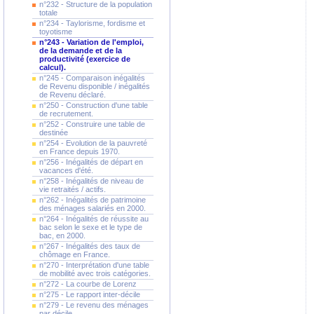
n°232 - Structure de la population
totale
n°234 - Taylorisme, fordisme et
toyotisme
n°243 - Variation de l'emploi,
de la demande et de la
productivité (exercice de
calcul).
n°245 - Comparaison inégalités
de Revenu disponible / inégalités
de Revenu déclaré.
n°250 - Construction d'une table
de recrutement.
n°252 - Construire une table de
destinée
n°254 - Evolution de la pauvreté
en France depuis 1970.
n°256 - Inégalités de départ en
vacances d'été.
n°258 - Inégalités de niveau de
vie retraités / actifs.
n°262 - Inégalités de patrimoine
des ménages salariés en 2000.
n°264 - Inégalités de réussite au
bac selon le sexe et le type de
bac, en 2000.
n°267 - Inégalités des taux de
chômage en France.
n°270 - Interprétation d'une table
de mobilité avec trois catégories.
n°272 - La courbe de Lorenz
n°275 - Le rapport inter-décile
n°279 - Le revenu des ménages
par décile