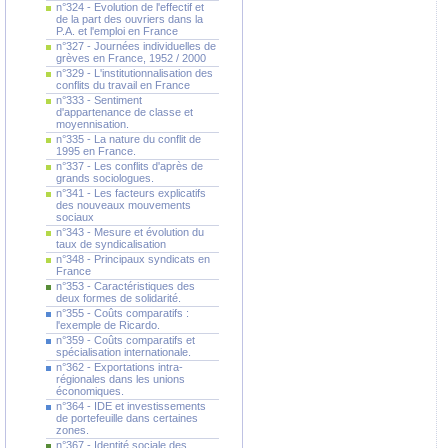
n°324 - Evolution de l'effectif et
de la part des ouvriers dans la
P.A. et l'emploi en France
n°327 - Journées individuelles de
grèves en France, 1952 / 2000
n°329 - L'institutionnalisation des
conflits du travail en France
n°333 - Sentiment
d'appartenance de classe et
moyennisation.
n°335 - La nature du conflit de
1995 en France.
n°337 - Les conflits d'après de
grands sociologues.
n°341 - Les facteurs explicatifs
des nouveaux mouvements
sociaux
n°343 - Mesure et évolution du
taux de syndicalisation
n°348 - Principaux syndicats en
France
n°353 - Caractéristiques des
deux formes de solidarité.
n°355 - Coûts comparatifs :
l'exemple de Ricardo.
n°359 - Coûts comparatifs et
spécialisation internationale.
n°362 - Exportations intra-
régionales dans les unions
économiques.
n°364 - IDE et investissements
de portefeuille dans certaines
zones.
n°367 - Identité sociale des