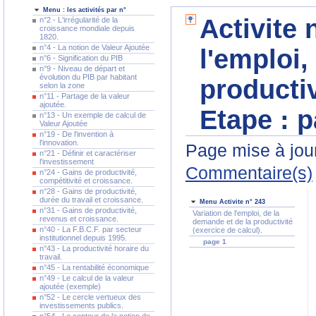
Menu : les activités par n°
Activite 
n°2 - L'irrégularité de la
croissance mondiale depuis
1820.
n°4 - La notion de Valeur Ajoutée
l'emploi,
n°6 - Signification du PIB
n°9 - Niveau de départ et
évolution du PIB par habitant
productiv
selon la zone
n°11 - Partage de la valeur
ajoutée.
Etape :
p
n°13 - Un exemple de calcul de
Valeur Ajoutée
n°19 - De l'invention à
l'innovation.
Page mise à jour
n°21 - Définir et caractériser
l'investissement
Commentaire(s)
n°24 - Gains de productivité,
compétitivité et croissance.
n°28 - Gains de productivité,
durée du travail et croissance.
Menu Activite n° 243
n°31 - Gains de productivité,
Variation de l'emploi, de la
revenus et croissance.
demande et de la productivité
n°40 - La F.B.C.F. par secteur
(exercice de calcul).
institutionnel depuis 1995.
page 1
n°43 - La productivité horaire du
travail.
n°45 - La rentabilité économique
n°49 - Le calcul de la valeur
ajoutée (exemple)
n°52 - Le cercle vertueux des
investissements publics.