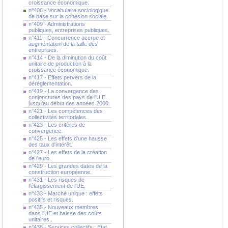
croissance économique.
n°406 - Vocabulaire sociologique
de base sur la cohésion sociale.
n°409 - Administrations
publiques, entreprises publiques.
n°411 - Concurrence accrue et
augmentation de la taille des
entreprises.
n°414 - De la diminution du coût
unitaire de production à la
croissance économique.
n°417 - Effets pervers de la
déréglementation.
n°419 - La convergence des
conjonctures des pays de l'U.E.
jusqu'au début des années 2000.
n°421 - Les compétences des
collectivités territoriales.
n°423 - Les critères de
convergence.
n°425 - Les effets d'une hausse
des taux d'intérêt.
n°427 - Les effets de la création
de l'euro.
n°429 - Les grandes dates de la
construction européenne.
n°431 - Les risques de
l'élargissement de l'UE.
n°433 - Marché unique : effets
positifs et risques.
n°435 - Nouveaux membres
dans l'UE et baisse des coûts
unitaires..
n°438 - Services collectifs : Etat