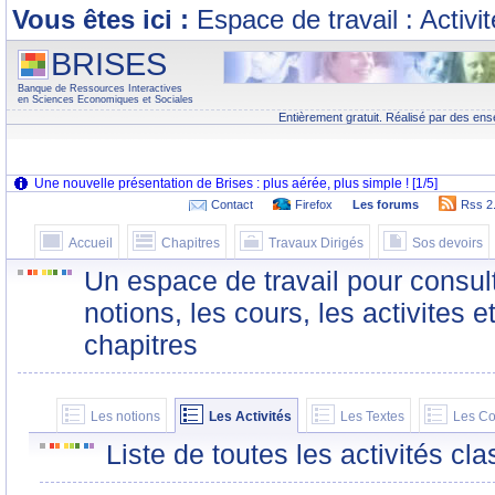
Vous êtes ici :
Espace de travail : Activi
BRISES
Banque de Ressources Interactives
en Sciences Economiques et Sociales
Entièrement gratuit. Réalisé par des ens
Contact
Firefox
Les forums
Rss 2
Accueil
Chapitres
Travaux Dirigés
Sos devoirs
Un espace de travail pour consult
notions, les cours, les activites e
chapitres
Les notions
Les Activités
Les Textes
Les Co
Liste de toutes les activités c