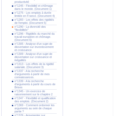
productivité
n°1245 - Flexibilité et chômage
dans le monde. (Document 1)
n°1275 - Les emplois à durée
limitée en France. (Document 4)
n°1283 - Les effets des rigidités
de l'emploi. (Document 5)
n°1290 - La diversité des
"flexibilités"
n°1296 - Rigidités du marché du
travail européen et chômage.
(Document 6)
n°1305 - Analyse d'un sujet de
dissertation sur investissement
et croissance
n°1309 - Analyse d'un sujet de
dissertation sur croissance et
inégalités
n°1313 - Les effets de la rigidité
salariale. (Document 3)
n°1337 - A la recherche
d'arguments à partir de mes
connaissances.
n°1339 - A la recherche
d'arguments à partir du cours de
Brises
n°1345 - Un exercice de
raisonnement sur le chapitre 2
n°1347 - Flexibilité et qualification
des emplois. (Document 2)
n°1369 - Comment ordonner les
arguments au sein de chaque
partie ?
n°1376 - Argumenter sur