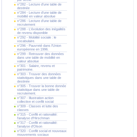
n°282 - Lecture d'une table de
destinée
n°284 - Lecture d'une table de
mobilité en valeur absolue
n°286 - Lecture d'une table de
recrutement
n°288 - L'évolution des inégalités
de revenu disponible
n°292 - Mobilité sociale : le
vocabulaire.
n°296 - Pauvreté dans l'Union
européenne en 1996.
n°299 - Retrouver des données
dans une table de mobilité en
valeur absolue
n°301 - Salaire, revenu et
patrimoine.
n°303 - Trouver des données
statistiques dans une table de
destinée
n°305 - Trouver la bonne donnée
statistique dans une table de
recrutement.
n°307 - Illustration action
collective et conflit social
n°309 - Classes et lutte des
classes
n°315 - Conflit et rationalité:
l'analyse d'Hirschman
n°317 - Conflit et rationalité:
l'analyse d'Olson
n°320 - Conflit social et nouveaux
mouvements sociaux