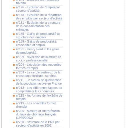
revenu
n°176 - Evolution de l'emploi par
secteur d'activité.
n°178 - Evolution de la répartition
des emplois par secteur d'activité
n°181 - Evolution de la structure
de la consommation des
ménages
n°185 - Gains de productivité et
structure des emplois
n°189 - Gains de productivité,
croissance et emploi.
n°191 - Henry Ford et les gains
de productivité.
n°199 - l'évolution de la structure
socio - professionnelle
n°204 - L'évolution des nouvelles
formes d'emploi
n°209 - Le cercle vertueux de la
croissance fordiste : schéma
n°211 - Le niveau de qualification
de la population active en France
n°213 - Les différentes façons de
comptabiliser les chômeurs
n°215 - les formes de flexibilité de
l'emploi
n°219 - Les nouvelles formes
d'emploi
n°226 - Mesure et interprétation
du taux de chômage français
(1990/2002)
n°230 - Structure de la PAO par
secteur d'activité en 2002.