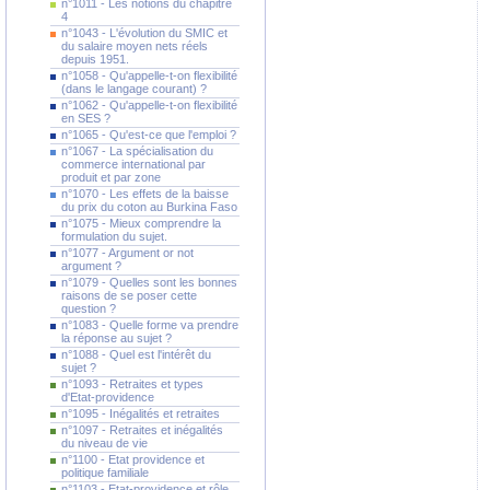
n°1011 - Les notions du chapitre
4
n°1043 - L'évolution du SMIC et
du salaire moyen nets réels
depuis 1951.
n°1058 - Qu'appelle-t-on flexibilité
(dans le langage courant) ?
n°1062 - Qu'appelle-t-on flexibilité
en SES ?
n°1065 - Qu'est-ce que l'emploi ?
n°1067 - La spécialisation du
commerce international par
produit et par zone
n°1070 - Les effets de la baisse
du prix du coton au Burkina Faso
n°1075 - Mieux comprendre la
formulation du sujet.
n°1077 - Argument or not
argument ?
n°1079 - Quelles sont les bonnes
raisons de se poser cette
question ?
n°1083 - Quelle forme va prendre
la réponse au sujet ?
n°1088 - Quel est l'intérêt du
sujet ?
n°1093 - Retraites et types
d'Etat-providence
n°1095 - Inégalités et retraites
n°1097 - Retraites et inégalités
du niveau de vie
n°1100 - Etat providence et
politique familiale
n°1103 - Etat-providence et rôle