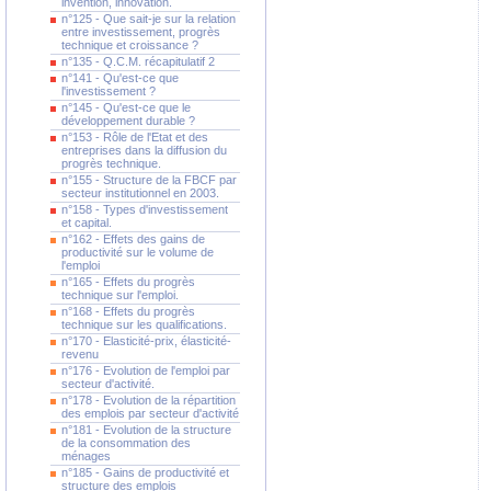
invention, innovation.
n°125 - Que sait-je sur la relation
entre investissement, progrès
technique et croissance ?
n°135 - Q.C.M. récapitulatif 2
n°141 - Qu'est-ce que
l'investissement ?
n°145 - Qu'est-ce que le
développement durable ?
n°153 - Rôle de l'Etat et des
entreprises dans la diffusion du
progrès technique.
n°155 - Structure de la FBCF par
secteur institutionnel en 2003.
n°158 - Types d'investissement
et capital.
n°162 - Effets des gains de
productivité sur le volume de
l'emploi
n°165 - Effets du progrès
technique sur l'emploi.
n°168 - Effets du progrès
technique sur les qualifications.
n°170 - Elasticité-prix, élasticité-
revenu
n°176 - Evolution de l'emploi par
secteur d'activité.
n°178 - Evolution de la répartition
des emplois par secteur d'activité
n°181 - Evolution de la structure
de la consommation des
ménages
n°185 - Gains de productivité et
structure des emplois