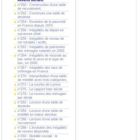
Revenu déclaré.
n°250 - Construction d'une table
de recrutement.
n°252 - Construire une table de
destinée
n°254 - Evolution de la pauvreté
en France depuis 1970.
n°256 - Inégalités de départ en
vacances d'été.
n°258 - Inégalités de niveau de
vie retraités / actifs.
n°262 - Inégalités de patrimoine
des ménages salariés en 2000.
n°264 - Inégalités de réussite au
bac selon le sexe et le type de
bac, en 2000.
n°267 - Inégalités des taux de
chômage en France.
n°270 - Interprétation d'une table
de mobilité avec trois catégories.
n°272 - La courbe de Lorenz
n°275 - Le rapport inter-décile
n°279 - Le revenu des ménages
par décile
n°282 - Lecture d'une table de
destinée
n°284 - Lecture d'une table de
mobilité en valeur absolue
n°286 - Lecture d'une table de
recrutement
n°288 - L'évolution des inégalités
de revenu disponible
n°292 - Mobilité sociale : le
vocabulaire.