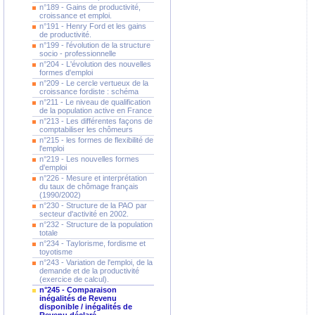
n°189 - Gains de productivité,
croissance et emploi.
n°191 - Henry Ford et les gains
de productivité.
n°199 - l'évolution de la structure
socio - professionnelle
n°204 - L'évolution des nouvelles
formes d'emploi
n°209 - Le cercle vertueux de la
croissance fordiste : schéma
n°211 - Le niveau de qualification
de la population active en France
n°213 - Les différentes façons de
comptabiliser les chômeurs
n°215 - les formes de flexibilité de
l'emploi
n°219 - Les nouvelles formes
d'emploi
n°226 - Mesure et interprétation
du taux de chômage français
(1990/2002)
n°230 - Structure de la PAO par
secteur d'activité en 2002.
n°232 - Structure de la population
totale
n°234 - Taylorisme, fordisme et
toyotisme
n°243 - Variation de l'emploi, de la
demande et de la productivité
(exercice de calcul).
n°245 - Comparaison
inégalités de Revenu
disponible / inégalités de