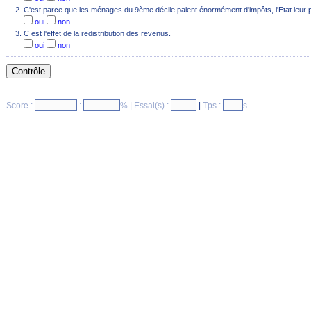
C'est parce que les ménages du 9ème décile paient énormément d'impôts, l'Etat leur pre
oui
non
C est l'effet de la redistribution des revenus.
oui
non
Score :
:
%
|
Essai(s) :
|
Tps :
s.