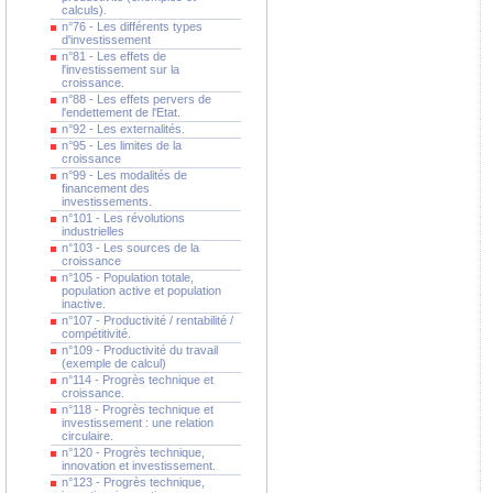
calculs).
n°76 - Les différents types
d'investissement
n°81 - Les effets de
l'investissement sur la
croissance.
n°88 - Les effets pervers de
l'endettement de l'Etat.
n°92 - Les externalités.
n°95 - Les limites de la
croissance
n°99 - Les modalités de
financement des
investissements.
n°101 - Les révolutions
industrielles
n°103 - Les sources de la
croissance
n°105 - Population totale,
population active et population
inactive.
n°107 - Productivité / rentabilité /
compétitivité.
n°109 - Productivité du travail
(exemple de calcul)
n°114 - Progrès technique et
croissance.
n°118 - Progrès technique et
investissement : une relation
circulaire.
n°120 - Progrès technique,
innovation et investissement.
n°123 - Progrès technique,