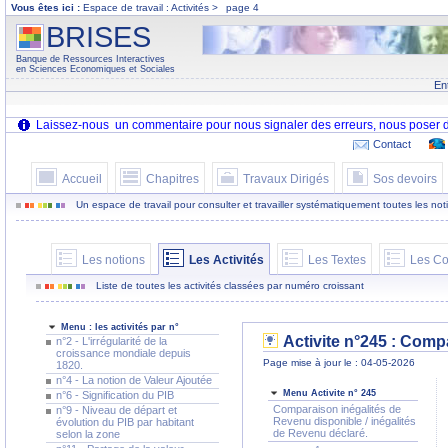
Vous êtes ici :
Espace de travail : Activités >
page 4
BRISES
Banque de Ressources Interactives
en Sciences Economiques et Sociales
En
Contact
Accueil
Chapitres
Travaux Dirigés
Sos devoirs
Un espace de travail pour consulter et travailler systématiquement toutes les notion
Les notions
Les Activités
Les Textes
Les Co
Liste de toutes les activités classées par numéro croissant
Menu : les activités par n°
Activite n°245 : Comp
n°2 - L'irrégularité de la
croissance mondiale depuis
Page mise à jour le : 04-05-2026
1820.
n°4 - La notion de Valeur Ajoutée
Menu Activite n° 245
n°6 - Signification du PIB
Comparaison inégalités de
n°9 - Niveau de départ et
Revenu disponible / inégalités
évolution du PIB par habitant
de Revenu déclaré.
selon la zone