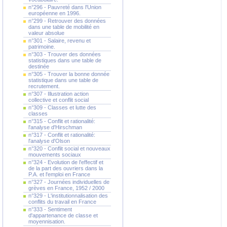
n°296 - Pauvreté dans l'Union
européenne en 1996.
n°299 - Retrouver des données
dans une table de mobilité en
valeur absolue
n°301 - Salaire, revenu et
patrimoine.
n°303 - Trouver des données
statistiques dans une table de
destinée
n°305 - Trouver la bonne donnée
statistique dans une table de
recrutement.
n°307 - Illustration action
collective et conflit social
n°309 - Classes et lutte des
classes
n°315 - Conflit et rationalité:
l'analyse d'Hirschman
n°317 - Conflit et rationalité:
l'analyse d'Olson
n°320 - Conflit social et nouveaux
mouvements sociaux
n°324 - Evolution de l'effectif et
de la part des ouvriers dans la
P.A. et l'emploi en France
n°327 - Journées individuelles de
grèves en France, 1952 / 2000
n°329 - L'institutionnalisation des
conflits du travail en France
n°333 - Sentiment
d'appartenance de classe et
moyennisation.