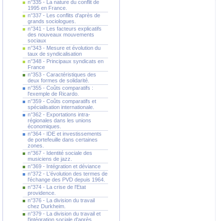
n°335 - La nature du conflit de
1995 en France.
n°337 - Les conflits d'après de
grands sociologues.
n°341 - Les facteurs explicatifs
des nouveaux mouvements
sociaux
n°343 - Mesure et évolution du
taux de syndicalisation
n°348 - Principaux syndicats en
France
n°353 - Caractéristiques des
deux formes de solidarité.
n°355 - Coûts comparatifs :
l'exemple de Ricardo.
n°359 - Coûts comparatifs et
spécialisation internationale.
n°362 - Exportations intra-
régionales dans les unions
économiques.
n°364 - IDE et investissements
de portefeuille dans certaines
zones.
n°367 - Identité sociale des
musiciens de jazz.
n°369 - Intégration et déviance
n°372 - L'évolution des termes de
l'échange des PVD depuis 1964.
n°374 - La crise de l'Etat
providence.
n°376 - La division du travail
chez Durkheim.
n°379 - La division du travail et
l'intégration sociale d'après