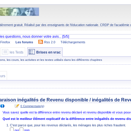
tièrement gratuit. Réalisé par des enseignants de l'éducation nationale.
CRDP
de l'académie 
Firefox
Les forums
Rss 2.0
Téléchargements
les Tests
Brises en vrac
s, les cours, les activites et les textes utilisés dans les différents chapitres
urs
araison inégalités de Revenu disponible / inégalités de Reve
0 Commentaire(s)
Vous savez quelle est la différence entre revenu déclaré et revenu disponible et vous pouv
Quel est le meilleur élément explicatif de la différence entre inégalités de revenu di
C'est parce que, pour les revenus déclarés, les ménages les plus riches fraudent.
oui
non