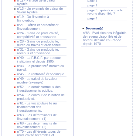
n°11 - Partage de la valeur
page 1
ajoutée.
page 2
n°13 - Un exemple de calcul de
page 3 : qu'est-ce que le
Valeur Ajoutée
revenu disponible ?
n°19 - De l'invention à
page 4
l'innovation.
n°21 - Définir et caractériser
l'investissement
Document(s)
n°83 : Evolution des inégalités
n°24 - Gains de productivité,
de revenu disponible et de
compétitivité et croissance.
revenu déclaré en France
n°28 - Gains de productivité,
depuis 1970.
durée du travail et croissance.
n°31 - Gains de productivité,
revenus et croissance.
n°40 - La F.B.C.F. par secteur
institutionnel depuis 1995.
n°43 - La productivité horaire du
travail.
n°45 - La rentabilité économique
n°49 - Le calcul de la valeur
ajoutée (exemple)
n°52 - Le cercle vertueux des
investissements publics.
n°54 - Le contour de la notion de
productivité.
n°61 - Le vocabulaire lié au
financement des
investissements.
n°63 - Les déterminants de
l'investissement. (1).
n°68 - Les déterminants de
l'investissement. (2)
n°70 - Les différents types de
productivité (exemples et