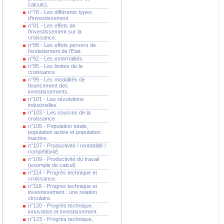
calculs).
n°76 - Les différents types
d'investissement
n°81 - Les effets de
l'investissement sur la
croissance.
n°88 - Les effets pervers de
l'endettement de l'Etat.
n°92 - Les externalités.
n°95 - Les limites de la
croissance
n°99 - Les modalités de
financement des
investissements.
n°101 - Les révolutions
industrielles
n°103 - Les sources de la
croissance
n°105 - Population totale,
population active et population
inactive.
n°107 - Productivité / rentabilité /
compétitivité.
n°109 - Productivité du travail
(exemple de calcul)
n°114 - Progrès technique et
croissance.
n°118 - Progrès technique et
investissement : une relation
circulaire.
n°120 - Progrès technique,
innovation et investissement.
n°123 - Progrès technique,