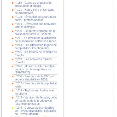
n°189 - Gains de productivité,
croissance et emploi.
n°191 - Henry Ford et les gains
de productivité.
n°199 - l'évolution de la structure
socio - professionnelle
n°204 - L'évolution des nouvelles
formes d'emploi
n°209 - Le cercle vertueux de la
croissance fordiste : schéma
n°211 - Le niveau de qualification
de la population active en France
n°213 - Les différentes façons de
comptabiliser les chômeurs
n°215 - les formes de flexibilité de
l'emploi
n°219 - Les nouvelles formes
d'emploi
n°226 - Mesure et interprétation
du taux de chômage français
(1990/2002)
n°230 - Structure de la PAO par
secteur d'activité en 2002.
n°232 - Structure de la population
totale
n°234 - Taylorisme, fordisme et
toyotisme
n°243 - Variation de l'emploi, de la
demande et de la productivité
(exercice de calcul).
n°245 - Comparaison inégalités
de Revenu disponible / inégalités
de Revenu déclaré.