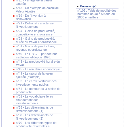
n°11 - Partage de la valeur
ajoutée.
Document(s)
n°13 - Un exemple de calcul de
n°106 : Table de mobilité des
Valeur Ajoutée
hommes de 40 à 59 ans en
n°19 - De l'invention à
2003 en milliers
l'innovation.
n°21 - Définir et caractériser
l'investissement
n°24 - Gains de productivité,
compétitivité et croissance.
n°28 - Gains de productivité,
durée du travail et croissance.
n°31 - Gains de productivité,
revenus et croissance.
n°40 - La F.B.C.F. par secteur
institutionnel depuis 1995.
n°43 - La productivité horaire du
travail.
n°45 - La rentabilité économique
n°49 - Le calcul de la valeur
ajoutée (exemple)
n°52 - Le cercle vertueux des
investissements publics.
n°54 - Le contour de la notion de
productivité.
n°61 - Le vocabulaire lié au
financement des
investissements.
n°63 - Les déterminants de
l'investissement. (1).
n°68 - Les déterminants de
l'investissement. (2)
n°70 - Les différents types de
productivité (exemples et