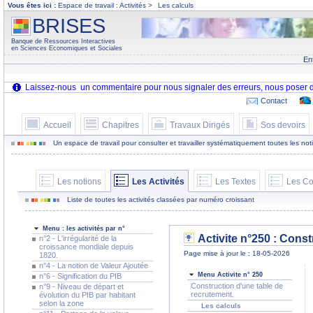
Vous êtes ici :
Espace de travail : Activités >
Les calculs
BRISES
Banque de Ressources Interactives
en Sciences Economiques et Sociales
En
Contact
Accueil
Chapitres
Travaux Dirigés
Sos devoirs
Un espace de travail pour consulter et travailler systématiquement toutes les notion
Les notions
Les Activités
Les Textes
Les Co
Liste de toutes les activités classées par numéro croissant
Menu : les activités par n°
Activite n°250 : Const
n°2 - L'irrégularité de la
croissance mondiale depuis
Page mise à jour le : 18-05-2026
1820.
n°4 - La notion de Valeur Ajoutée
Menu Activite n° 250
n°6 - Signification du PIB
Construction d'une table de
n°9 - Niveau de départ et
recrutement.
évolution du PIB par habitant
selon la zone
Les calculs