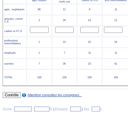
agric.exploit
cadres et PIS
prof.intermédiaires
chefs ent
agric. exploitants
88
12
8
11
artisans, comm.
2
29
14
12
C.E
cadres et P.I.S
professions
1
10
20
16
intermédiaires
employés
1
7
11
11
ouvriers
7
36
23
41
TOTAL
100
100
100
100
Attention consultez les consignes...
Score :
:
%
|
Essai(s) :
|
Tps :
s.