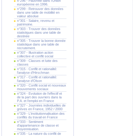
n°296 - Pauvreté dans l'Union
européenne en 1996.
n°299 - Retrouver des données
dans une table de mobilité en
valeur absolue
n°301 - Salaire, revenu et
patrimoine.
n°303 - Trouver des données
statistiques dans une table de
destinée
n°305 - Trouver la bonne donnée
statistique dans une table de
recrutement.
n°307 - Illustration action
collective et conflit social
n°309 - Classes et lutte des
classes
n°315 - Conflit et rationalité:
l'analyse d'Hirschman
n°317 - Conflit et rationalité:
l'analyse d'Olson
n°320 - Conflit social et nouveaux
mouvements sociaux
n°324 - Evolution de l'effectif et
de la part des ouvriers dans la
P.A. et l'emploi en France
n°327 - Journées individuelles de
grèves en France, 1952 / 2000
n°329 - L'institutionnalisation des
conflits du travail en France
n°333 - Sentiment
d'appartenance de classe et
moyennisation.
n°335 - La nature du conflit de