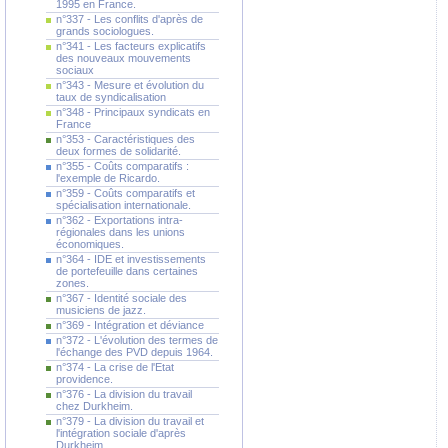
1995 en France.
n°337 - Les conflits d'après de
grands sociologues.
n°341 - Les facteurs explicatifs
des nouveaux mouvements
sociaux
n°343 - Mesure et évolution du
taux de syndicalisation
n°348 - Principaux syndicats en
France
n°353 - Caractéristiques des
deux formes de solidarité.
n°355 - Coûts comparatifs :
l'exemple de Ricardo.
n°359 - Coûts comparatifs et
spécialisation internationale.
n°362 - Exportations intra-
régionales dans les unions
économiques.
n°364 - IDE et investissements
de portefeuille dans certaines
zones.
n°367 - Identité sociale des
musiciens de jazz.
n°369 - Intégration et déviance
n°372 - L'évolution des termes de
l'échange des PVD depuis 1964.
n°374 - La crise de l'Etat
providence.
n°376 - La division du travail
chez Durkheim.
n°379 - La division du travail et
l'intégration sociale d'après
Durkheim.