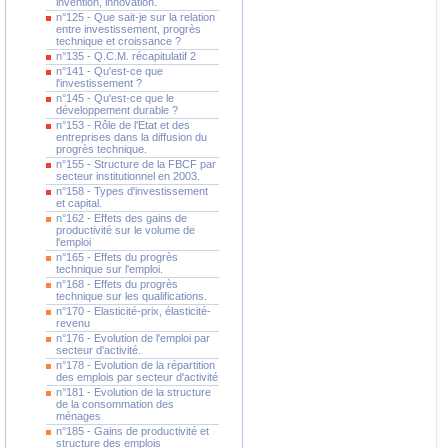
invention, innovation.
n°125 - Que sait-je sur la relation
entre investissement, progrès
technique et croissance ?
n°135 - Q.C.M. récapitulatif 2
n°141 - Qu'est-ce que
l'investissement ?
n°145 - Qu'est-ce que le
développement durable ?
n°153 - Rôle de l'Etat et des
entreprises dans la diffusion du
progrès technique.
n°155 - Structure de la FBCF par
secteur institutionnel en 2003.
n°158 - Types d'investissement
et capital.
n°162 - Effets des gains de
productivité sur le volume de
l'emploi
n°165 - Effets du progrès
technique sur l'emploi.
n°168 - Effets du progrès
technique sur les qualifications.
n°170 - Elasticité-prix, élasticité-
revenu
n°176 - Evolution de l'emploi par
secteur d'activité.
n°178 - Evolution de la répartition
des emplois par secteur d'activité
n°181 - Evolution de la structure
de la consommation des
ménages
n°185 - Gains de productivité et
structure des emplois