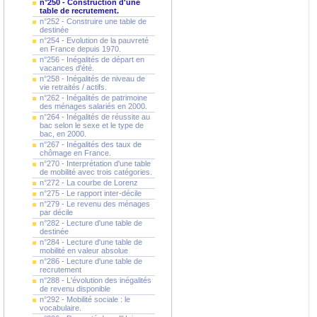
n°250 - Construction d'une
table de recrutement.
n°252 - Construire une table de
destinée
n°254 - Evolution de la pauvreté
en France depuis 1970.
n°256 - Inégalités de départ en
vacances d'été.
n°258 - Inégalités de niveau de
vie retraités / actifs.
n°262 - Inégalités de patrimoine
des ménages salariés en 2000.
n°264 - Inégalités de réussite au
bac selon le sexe et le type de
bac, en 2000.
n°267 - Inégalités des taux de
chômage en France.
n°270 - Interprétation d'une table
de mobilité avec trois catégories.
n°272 - La courbe de Lorenz
n°275 - Le rapport inter-décile
n°279 - Le revenu des ménages
par décile
n°282 - Lecture d'une table de
destinée
n°284 - Lecture d'une table de
mobilité en valeur absolue
n°286 - Lecture d'une table de
recrutement
n°288 - L'évolution des inégalités
de revenu disponible
n°292 - Mobilité sociale : le
vocabulaire.