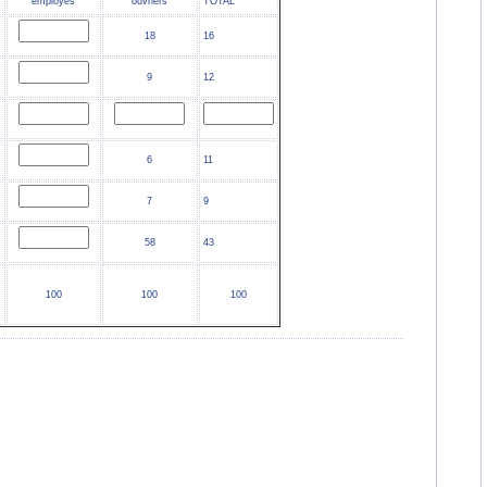
employés
ouvriers
TOTAL
18
16
9
12
6
11
7
9
58
43
100
100
100