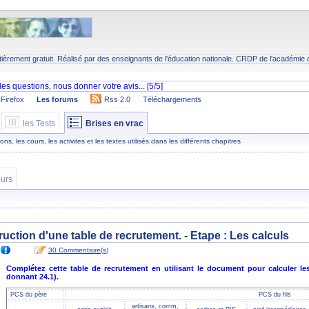
tièrement gratuit. Réalisé par des enseignants de l'éducation nationale.
CRDP
de l'académie 
Firefox
Les forums
Rss 2.0
Téléchargements
les Tests
Brises en vrac
s, les cours, les activites et les textes utilisés dans les différents chapitres
urs
ruction d'une table de recrutement. - Etape :
Les calculs
30 Commentaire(s)
Complétez cette table de recrutement en utilisant le document pour calculer le
donnant 24.1).
PCS du père
PCS du fils
artisans, comm,