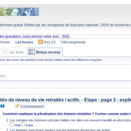
tièrement gratuit. Réalisé par des enseignants de l'éducation nationale.
CRDP
de l'académie 
Firefox
Les forums
Rss 2.0
Téléchargements
les Tests
Brises en vrac
s, les cours, les activites et les textes utilisés dans les différents chapitres
urs
ités de niveau de vie retraités / actifs. - Etape :
page 3 : expli
0 Commentaire(s)
Comment expliquer la pénalisation des femmes retraitées ? Cochez comme vraies le
Les retraites des femmes sont plus faibles car elles ont souvent travaillé en discontin
Vrai
Faux
Les femmes sont moins payées que les hommes durant leur vie active.