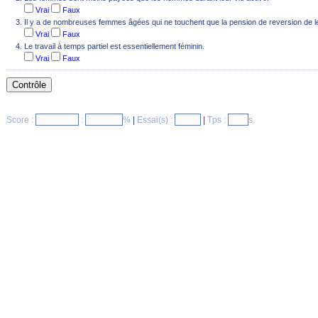
Vrai
Faux
Il y a de nombreuses femmes âgées qui ne touchent que la pension de reversion de l
Vrai
Faux
Le travail à temps partiel est essentiellement féminin.
Vrai
Faux
Score :
:
%
|
Essai(s) :
|
Tps :
s.