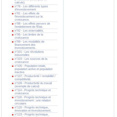
calculs).
n°76 - Les différents types
d'investissement
n°81 - Les effets de
l'investissement sur la
croissance.
n°88 - Les effets pervers de
l'endettement de l'Etat.
n°92 - Les externalités.
n°95 - Les limites de la
croissance
n°99 - Les modalités de
financement des
investissements.
n°101 - Les révolutions
industrielles
n°103 - Les sources de la
croissance
n°105 - Population totale,
population active et population
inactive.
n°107 - Productivité / rentabilité /
compétitivité.
n°109 - Productivité du travail
(exemple de calcul)
n°114 - Progrès technique et
croissance.
n°118 - Progrès technique et
investissement : une relation
circulaire.
n°120 - Progrès technique,
innovation et investissement.
n°123 - Progrès technique,