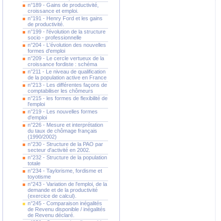
n°189 - Gains de productivité,
croissance et emploi.
n°191 - Henry Ford et les gains
de productivité.
n°199 - l'évolution de la structure
socio - professionnelle
n°204 - L'évolution des nouvelles
formes d'emploi
n°209 - Le cercle vertueux de la
croissance fordiste : schéma
n°211 - Le niveau de qualification
de la population active en France
n°213 - Les différentes façons de
comptabiliser les chômeurs
n°215 - les formes de flexibilité de
l'emploi
n°219 - Les nouvelles formes
d'emploi
n°226 - Mesure et interprétation
du taux de chômage français
(1990/2002)
n°230 - Structure de la PAO par
secteur d'activité en 2002.
n°232 - Structure de la population
totale
n°234 - Taylorisme, fordisme et
toyotisme
n°243 - Variation de l'emploi, de la
demande et de la productivité
(exercice de calcul).
n°245 - Comparaison inégalités
de Revenu disponible / inégalités
de Revenu déclaré.