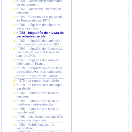
n°250 - Construction d'une table
de recrutement.
n°252 - Construire une table de
destinée
n°254 - Evolution de la pauvreté
en France depuis 1970.
n°256 - Inégalités de départ en
vacances d'été.
n°258 - Inégalités de niveau de
vie retraités / actifs.
n°262 - Inégalités de patrimoine
des ménages salariés en 2000.
n°264 - Inégalités de réussite au
bac selon le sexe et le type de
bac, en 2000.
n°267 - Inégalités des taux de
chômage en France.
n°270 - Interprétation d'une table
de mobilité avec trois catégories.
n°272 - La courbe de Lorenz
n°275 - Le rapport inter-décile
n°279 - Le revenu des ménages
par décile
n°282 - Lecture d'une table de
destinée
n°284 - Lecture d'une table de
mobilité en valeur absolue
n°286 - Lecture d'une table de
recrutement
n°288 - L'évolution des inégalités
de revenu disponible
n°292 - Mobilité sociale : le
vocabulaire.