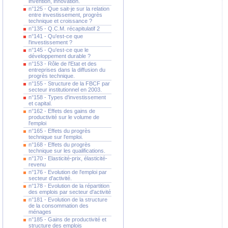
invention, innovation.
n°125 - Que sait-je sur la relation
entre investissement, progrès
technique et croissance ?
n°135 - Q.C.M. récapitulatif 2
n°141 - Qu'est-ce que
l'investissement ?
n°145 - Qu'est-ce que le
développement durable ?
n°153 - Rôle de l'Etat et des
entreprises dans la diffusion du
progrès technique.
n°155 - Structure de la FBCF par
secteur institutionnel en 2003.
n°158 - Types d'investissement
et capital.
n°162 - Effets des gains de
productivité sur le volume de
l'emploi
n°165 - Effets du progrès
technique sur l'emploi.
n°168 - Effets du progrès
technique sur les qualifications.
n°170 - Elasticité-prix, élasticité-
revenu
n°176 - Evolution de l'emploi par
secteur d'activité.
n°178 - Evolution de la répartition
des emplois par secteur d'activité
n°181 - Evolution de la structure
de la consommation des
ménages
n°185 - Gains de productivité et
structure des emplois