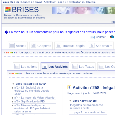
Vous êtes ici :
Espace de travail : Activités >
page 3 : explication du tableau.
BRISES
Banque de Ressources Interactives
en Sciences Economiques et Sociales
En
Contact
Accueil
Chapitres
Travaux Dirigés
Sos devoirs
Un espace de travail pour consulter et travailler systématiquement toutes les notion
Les notions
Les Activités
Les Textes
Les Co
Liste de toutes les activités classées par numéro croissant
Menu : les activités par n°
Activite n°258 : Inégal
n°2 - L'irrégularité de la
croissance mondiale depuis
Page mise à jour le : 04-05-2026
1820.
n°4 - La notion de Valeur Ajoutée
Menu Activite n° 258
n°6 - Signification du PIB
Inégalités de niveau de vie
n°9 - Niveau de départ et
retraités / actifs.
évolution du PIB par habitant
selon la zone
page 1 : lecture du tableau.