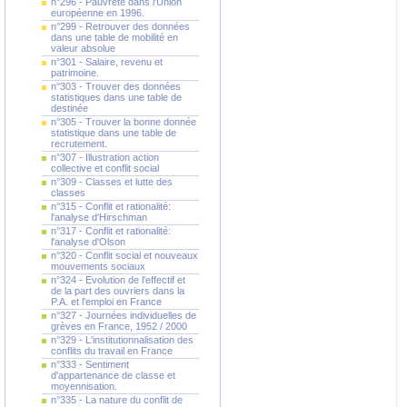
n°296 - Pauvreté dans l'Union
européenne en 1996.
n°299 - Retrouver des données
dans une table de mobilité en
valeur absolue
n°301 - Salaire, revenu et
patrimoine.
n°303 - Trouver des données
statistiques dans une table de
destinée
n°305 - Trouver la bonne donnée
statistique dans une table de
recrutement.
n°307 - Illustration action
collective et conflit social
n°309 - Classes et lutte des
classes
n°315 - Conflit et rationalité:
l'analyse d'Hirschman
n°317 - Conflit et rationalité:
l'analyse d'Olson
n°320 - Conflit social et nouveaux
mouvements sociaux
n°324 - Evolution de l'effectif et
de la part des ouvriers dans la
P.A. et l'emploi en France
n°327 - Journées individuelles de
grèves en France, 1952 / 2000
n°329 - L'institutionnalisation des
conflits du travail en France
n°333 - Sentiment
d'appartenance de classe et
moyennisation.
n°335 - La nature du conflit de