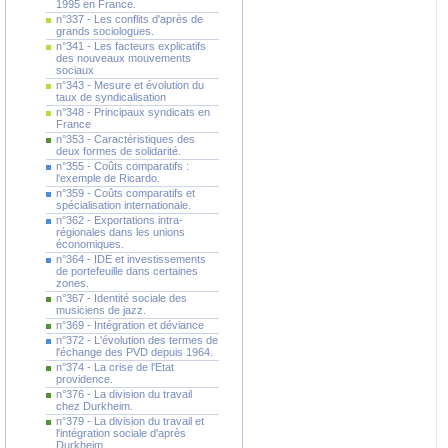
1995 en France.
n°337 - Les conflits d'après de
grands sociologues.
n°341 - Les facteurs explicatifs
des nouveaux mouvements
sociaux
n°343 - Mesure et évolution du
taux de syndicalisation
n°348 - Principaux syndicats en
France
n°353 - Caractéristiques des
deux formes de solidarité.
n°355 - Coûts comparatifs :
l'exemple de Ricardo.
n°359 - Coûts comparatifs et
spécialisation internationale.
n°362 - Exportations intra-
régionales dans les unions
économiques.
n°364 - IDE et investissements
de portefeuille dans certaines
zones.
n°367 - Identité sociale des
musiciens de jazz.
n°369 - Intégration et déviance
n°372 - L'évolution des termes de
l'échange des PVD depuis 1964.
n°374 - La crise de l'Etat
providence.
n°376 - La division du travail
chez Durkheim.
n°379 - La division du travail et
l'intégration sociale d'après
Durkheim.