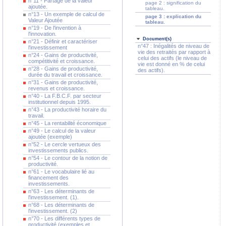
n°11 - Partage de la valeur
page 2 : signification du
ajoutée.
tableau.
n°13 - Un exemple de calcul de
page 3 : explication du
Valeur Ajoutée
tableau.
n°19 - De l'invention à
l'innovation.
Document(s)
n°21 - Définir et caractériser
n°47 : Inégalités de niveau de
l'investissement
vie des retraités par rapport à
n°24 - Gains de productivité,
celui des actifs (le niveau de
compétitivité et croissance.
vie est donné en % de celui
n°28 - Gains de productivité,
des actifs).
durée du travail et croissance.
n°31 - Gains de productivité,
revenus et croissance.
n°40 - La F.B.C.F. par secteur
institutionnel depuis 1995.
n°43 - La productivité horaire du
travail.
n°45 - La rentabilité économique
n°49 - Le calcul de la valeur
ajoutée (exemple)
n°52 - Le cercle vertueux des
investissements publics.
n°54 - Le contour de la notion de
productivité.
n°61 - Le vocabulaire lié au
financement des
investissements.
n°63 - Les déterminants de
l'investissement. (1).
n°68 - Les déterminants de
l'investissement. (2)
n°70 - Les différents types de
productivité (exemples et