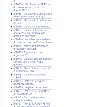
4
n°1043 - L'évolution du SMIC et
du salaire moyen nets réels
depuis 1951.
n°1058 - Qu'appelle-t-on flexibilité
(dans le langage courant) ?
n°1062 - Qu'appelle-t-on flexibilité
en SES ?
n°1065 - Qu'est-ce que l'emploi ?
n°1067 - La spécialisation du
commerce international par
produit et par zone
n°1070 - Les effets de la baisse
du prix du coton au Burkina Faso
n°1075 - Mieux comprendre la
formulation du sujet.
n°1077 - Argument or not
argument ?
n°1079 - Quelles sont les bonnes
raisons de se poser cette
question ?
n°1083 - Quelle forme va prendre
la réponse au sujet ?
n°1088 - Quel est l'intérêt du
sujet ?
n°1093 - Retraites et types
d'Etat-providence
n°1095 - Inégalités et retraites
n°1097 - Retraites et inégalités
du niveau de vie
n°1100 - Etat providence et
politique familiale
n°1103 - Etat-providence et rôle
du marche et de l'Etat. Exemple