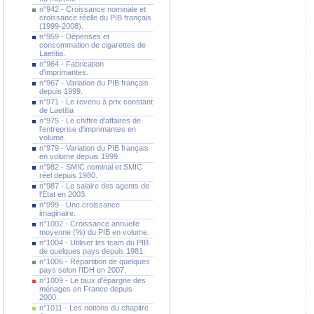
n°942 - Croissance nominale et
croissance réelle du PIB français
(1999-2008).
n°959 - Dépenses et
consommation de cigarettes de
Laetitia.
n°964 - Fabrication
d'imprimantes.
n°967 - Variation du PIB français
depuis 1999.
n°971 - Le revenu à prix constant
de Laetitia
n°975 - Le chiffre d'affaires de
l'entreprise d'imprimantes en
volume.
n°979 - Variation du PIB français
en volume depuis 1999.
n°982 - SMIC nominal et SMIC
réel depuis 1980.
n°987 - Le salaire des agents de
l'Etat en 2003.
n°999 - Une croissance
imaginaire.
n°1002 - Croissance annuelle
moyenne (%) du PIB en volume.
n°1004 - Utiliser les tcam du PIB
de quelques pays depuis 1981.
n°1006 - Répartition de quelques
pays selon l'IDH en 2007.
n°1009 - Le taux d'épargne des
ménages en France depuis
2000.
n°1011 - Les notions du chapitre