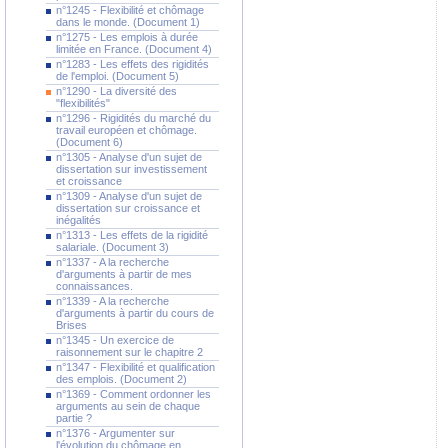
n°1245 - Flexibilité et chômage
dans le monde. (Document 1)
n°1275 - Les emplois à durée
limitée en France. (Document 4)
n°1283 - Les effets des rigidités
de l'emploi. (Document 5)
n°1290 - La diversité des
"flexibilités"
n°1296 - Rigidités du marché du
travail européen et chômage.
(Document 6)
n°1305 - Analyse d'un sujet de
dissertation sur investissement
et croissance
n°1309 - Analyse d'un sujet de
dissertation sur croissance et
inégalités
n°1313 - Les effets de la rigidité
salariale. (Document 3)
n°1337 - A la recherche
d'arguments à partir de mes
connaissances.
n°1339 - A la recherche
d'arguments à partir du cours de
Brises
n°1345 - Un exercice de
raisonnement sur le chapitre 2
n°1347 - Flexibilité et qualification
des emplois. (Document 2)
n°1369 - Comment ordonner les
arguments au sein de chaque
partie ?
n°1376 - Argumenter sur
l'évolution du chômage en