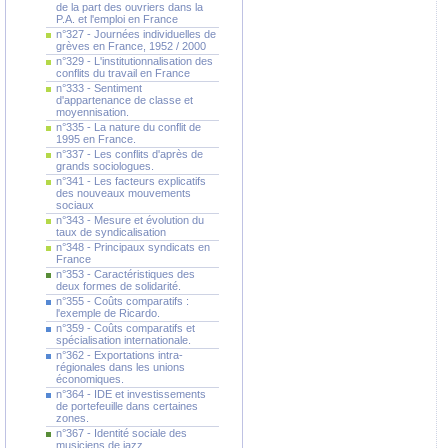
de la part des ouvriers dans la
P.A. et l'emploi en France
n°327 - Journées individuelles de
grèves en France, 1952 / 2000
n°329 - L'institutionnalisation des
conflits du travail en France
n°333 - Sentiment
d'appartenance de classe et
moyennisation.
n°335 - La nature du conflit de
1995 en France.
n°337 - Les conflits d'après de
grands sociologues.
n°341 - Les facteurs explicatifs
des nouveaux mouvements
sociaux
n°343 - Mesure et évolution du
taux de syndicalisation
n°348 - Principaux syndicats en
France
n°353 - Caractéristiques des
deux formes de solidarité.
n°355 - Coûts comparatifs :
l'exemple de Ricardo.
n°359 - Coûts comparatifs et
spécialisation internationale.
n°362 - Exportations intra-
régionales dans les unions
économiques.
n°364 - IDE et investissements
de portefeuille dans certaines
zones.
n°367 - Identité sociale des
musiciens de jazz.