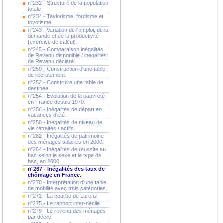
n°232 - Structure de la population
totale
n°234 - Taylorisme, fordisme et
toyotisme
n°243 - Variation de l'emploi, de la
demande et de la productivité
(exercice de calcul).
n°245 - Comparaison inégalités
de Revenu disponible / inégalités
de Revenu déclaré.
n°250 - Construction d'une table
de recrutement.
n°252 - Construire une table de
destinée
n°254 - Evolution de la pauvreté
en France depuis 1970.
n°256 - Inégalités de départ en
vacances d'été.
n°258 - Inégalités de niveau de
vie retraités / actifs.
n°262 - Inégalités de patrimoine
des ménages salariés en 2000.
n°264 - Inégalités de réussite au
bac selon le sexe et le type de
bac, en 2000.
n°267 - Inégalités des taux de
chômage en France.
n°270 - Interprétation d'une table
de mobilité avec trois catégories.
n°272 - La courbe de Lorenz
n°275 - Le rapport inter-décile
n°279 - Le revenu des ménages
par décile