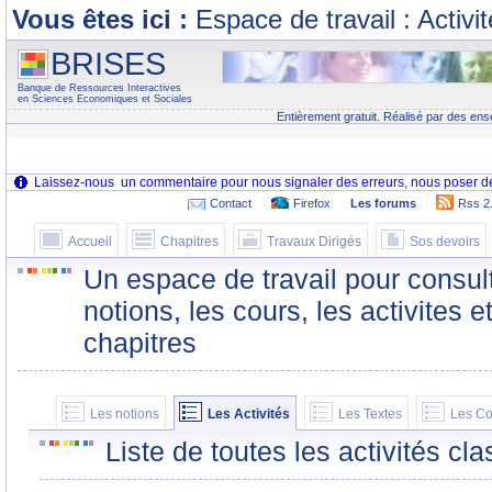
Vous êtes ici :
Espace de travail : Activi
BRISES
Banque de Ressources Interactives
en Sciences Economiques et Sociales
Entièrement gratuit. Réalisé par des ens
Contact
Firefox
Les forums
Rss 2
Accueil
Chapitres
Travaux Dirigés
Sos devoirs
Un espace de travail pour consult
notions, les cours, les activites e
chapitres
Les notions
Les Activités
Les Textes
Les Co
Liste de toutes les activités c