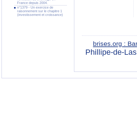
France depuis 2004.
n°1379 - Un exercice de
raisonnement sur le chapitre 1
(investissement et croissance)
brises.org : B
Phillipe-de-La