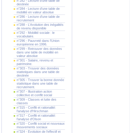
n°282 - Lecture d'une table de
destinée
n°284 - Lecture d'une table de
mobilité en valeur absolue
n°286 - Lecture d'une table de
recrutement
n°288 - L'évolution des inégalités
de revenu disponible
n°292 - Mobilité sociale : le
vocabulaire.
n°296 - Pauvreté dans l'Union
européenne en 1996.
n°299 - Retrouver des données
dans une table de mobilité en
valeur absolue
n°301 - Salaire, revenu et
patrimoine.
n°303 - Trouver des données
statistiques dans une table de
destinée
n°305 - Trouver la bonne donnée
statistique dans une table de
recrutement.
n°307 - Illustration action
collective et conflit social
n°309 - Classes et lutte des
classes
n°315 - Conflit et rationalité:
l'analyse d'Hirschman
n°317 - Conflit et rationalité:
l'analyse d'Olson
n°320 - Conflit social et nouveaux
mouvements sociaux
n°324 - Evolution de l'effectif et