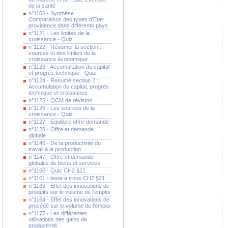
de la santé
n°1106 - Synthèse :
Comparaison des types d'Etat-
providence dans différents pays
n°1121 - Les limites de la
croissance - Quiz
n°1122 - Résumer la section :
sources et des limites de la
croissance économique
n°1123 - Accumultation du capital
et progrès technique - Quiz
n°1124 - Resumé section 2 :
Accumulation du capital, progrès
technique et croissance
n°1125 - QCM de révision
n°1126 - Les sources de la
croissance - Quiz
n°1127 - Equilibre offre-demande
n°1128 - Offre et demande
globale
n°1146 - De la productivité du
travail à la production
n°1147 - Offre et demande
globales de biens et services
n°1160 - Quiz CH2 §21
n°1161 - texte à trous CH2 §21
n°1163 - Effet des innovations de
produits sur le volume de l'emploi
n°1164 - Effet des innovations de
procédé sur le volume de l'emploi
n°1177 - Les différentes
utilisations des gains de
productivité