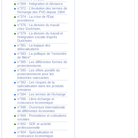
n°369 - Intégration et déviance
n°372 - L'évolution des termes de
l'échange des PVD depuis 1964.
n°374 - La crise de l'Etat
providence.
n°376 - La division du travail
chez Durkheim.
n°379 - La division du travail et
l'intégration sociale d'après
Durkheim.
n°381 - La logique des
délocalisations
n°383 - La politique de "remontée
de filière"
n°385 - Les différentes formes de
protectionnisme.
n°390 - Les effets positifs du
protectionnisme pour les
industries naissantes
n°392 - Les risques de la
spécialisation dans les produits
primaires
n°394 - Les termes de l'échange
n°396 - Libre-échange et
croissance économique
n°398 - Ouverture internationale
de différentes économies.
n°400 - Prestations et cotisations
sociales.
n°402 - SDF et activité
professionnelle
n°404 - Spécialisation et
croissance économique.