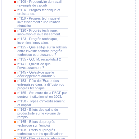
n°109 - Productivité du travail
(exemple de calcul)
n°114 - Progrès technique et
croissance.
n°118 - Progrès technique et
investissement : une relation
circulaire.
n°120 - Progrès technique,
innovation et investissement.
n°123 - Progrès technique,
invention, innovation.
n°125 - Que sait-je sur la relation
entre investissement, progrès
technique et croissance ?
n°135 - Q.C.M. récapitulatif 2
n°141 - Qu'est-ce que
l'investissement ?
n°145 - Qu'est-ce que le
développement durable ?
n°153 - Rôle de l'Etat et des
entreprises dans la diffusion du
progrès technique.
n°155 - Structure de la FBCF par
secteur institutionnel en 2003.
n°158 - Types d'investissement
et capital.
n°162 - Effets des gains de
productivité sur le volume de
l'emploi
n°165 - Effets du progrès
technique sur l'emploi.
n°168 - Effets du progrès
technique sur les qualifications.
n°170 - Elasticité-prix, élasticité-