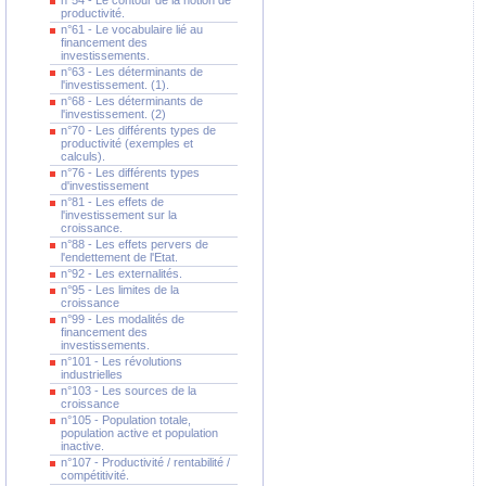
n°54 - Le contour de la notion de
productivité.
n°61 - Le vocabulaire lié au
financement des
investissements.
n°63 - Les déterminants de
l'investissement. (1).
n°68 - Les déterminants de
l'investissement. (2)
n°70 - Les différents types de
productivité (exemples et
calculs).
n°76 - Les différents types
d'investissement
n°81 - Les effets de
l'investissement sur la
croissance.
n°88 - Les effets pervers de
l'endettement de l'Etat.
n°92 - Les externalités.
n°95 - Les limites de la
croissance
n°99 - Les modalités de
financement des
investissements.
n°101 - Les révolutions
industrielles
n°103 - Les sources de la
croissance
n°105 - Population totale,
population active et population
inactive.
n°107 - Productivité / rentabilité /
compétitivité.