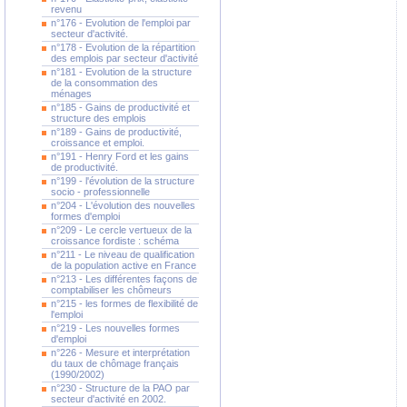
revenu
n°176 - Evolution de l'emploi par
secteur d'activité.
n°178 - Evolution de la répartition
des emplois par secteur d'activité
n°181 - Evolution de la structure
de la consommation des
ménages
n°185 - Gains de productivité et
structure des emplois
n°189 - Gains de productivité,
croissance et emploi.
n°191 - Henry Ford et les gains
de productivité.
n°199 - l'évolution de la structure
socio - professionnelle
n°204 - L'évolution des nouvelles
formes d'emploi
n°209 - Le cercle vertueux de la
croissance fordiste : schéma
n°211 - Le niveau de qualification
de la population active en France
n°213 - Les différentes façons de
comptabiliser les chômeurs
n°215 - les formes de flexibilité de
l'emploi
n°219 - Les nouvelles formes
d'emploi
n°226 - Mesure et interprétation
du taux de chômage français
(1990/2002)
n°230 - Structure de la PAO par
secteur d'activité en 2002.