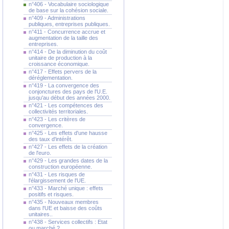
n°406 - Vocabulaire sociologique
de base sur la cohésion sociale.
n°409 - Administrations
publiques, entreprises publiques.
n°411 - Concurrence accrue et
augmentation de la taille des
entreprises.
n°414 - De la diminution du coût
unitaire de production à la
croissance économique.
n°417 - Effets pervers de la
déréglementation.
n°419 - La convergence des
conjonctures des pays de l'U.E.
jusqu'au début des années 2000.
n°421 - Les compétences des
collectivités territoriales.
n°423 - Les critères de
convergence.
n°425 - Les effets d'une hausse
des taux d'intérêt.
n°427 - Les effets de la création
de l'euro.
n°429 - Les grandes dates de la
construction européenne.
n°431 - Les risques de
l'élargissement de l'UE.
n°433 - Marché unique : effets
positifs et risques.
n°435 - Nouveaux membres
dans l'UE et baisse des coûts
unitaires..
n°438 - Services collectifs : Etat
ou marché ?