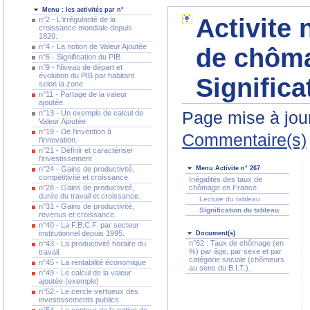
Menu : les activités par n°
Activite 
n°2 - L'irrégularité de la
croissance mondiale depuis
1820.
n°4 - La notion de Valeur Ajoutée
de chôma
n°6 - Signification du PIB
n°9 - Niveau de départ et
évolution du PIB par habitant
Significa
selon la zone
n°11 - Partage de la valeur
ajoutée.
Page mise à jour
n°13 - Un exemple de calcul de
Valeur Ajoutée
n°19 - De l'invention à
Commentaire(s)
l'innovation.
n°21 - Définir et caractériser
l'investissement
n°24 - Gains de productivité,
Menu Activite n° 267
compétitivité et croissance.
Inégalités des taux de
n°28 - Gains de productivité,
chômage en France.
durée du travail et croissance.
Lecture du tableau
n°31 - Gains de productivité,
Signification du tableau.
revenus et croissance.
n°40 - La F.B.C.F. par secteur
institutionnel depuis 1995.
Document(s)
n°62 : Taux de chômage (en
n°43 - La productivité horaire du
%) par âge, par sexe et par
travail.
catégorie sociale (chômeurs
n°45 - La rentabilité économique
au sens du B.I.T.).
n°49 - Le calcul de la valeur
ajoutée (exemple)
n°52 - Le cercle vertueux des
investissements publics.