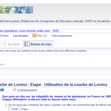
tièrement gratuit. Réalisé par des enseignants de l'éducation nationale.
CRDP
de l'académie 
Firefox
Les forums
Rss 2.0
Téléchargements
les Tests
Brises en vrac
s, les cours, les activites et les textes utilisés dans les différents chapitres
urs
urbe de Lorenz - Etape :
Utilisation de la courbe de Lorenz
0 Commentaire(s)
Que peut-on dire sur les inégalités de revenu et de patrimoine en France en 19
chaque affirmation si elle est vraie ou fausse selon vous.
On ne peut pas comparer les deux courbes car elles ne concernent pas la même var
Vrai
Faux