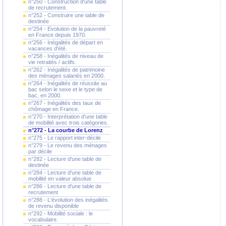
n°250 - Construction d'une table
de recrutement.
n°252 - Construire une table de
destinée
n°254 - Evolution de la pauvreté
en France depuis 1970.
n°256 - Inégalités de départ en
vacances d'été.
n°258 - Inégalités de niveau de
vie retraités / actifs.
n°262 - Inégalités de patrimoine
des ménages salariés en 2000.
n°264 - Inégalités de réussite au
bac selon le sexe et le type de
bac, en 2000.
n°267 - Inégalités des taux de
chômage en France.
n°270 - Interprétation d'une table
de mobilité avec trois catégories.
n°272 - La courbe de Lorenz
n°275 - Le rapport inter-décile
n°279 - Le revenu des ménages
par décile
n°282 - Lecture d'une table de
destinée
n°284 - Lecture d'une table de
mobilité en valeur absolue
n°286 - Lecture d'une table de
recrutement
n°288 - L'évolution des inégalités
de revenu disponible
n°292 - Mobilité sociale : le
vocabulaire.