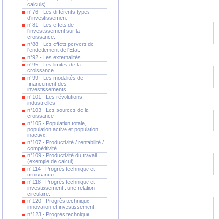
calculs).
n°76 - Les différents types
d'investissement
n°81 - Les effets de
l'investissement sur la
croissance.
n°88 - Les effets pervers de
l'endettement de l'Etat.
n°92 - Les externalités.
n°95 - Les limites de la
croissance
n°99 - Les modalités de
financement des
investissements.
n°101 - Les révolutions
industrielles
n°103 - Les sources de la
croissance
n°105 - Population totale,
population active et population
inactive.
n°107 - Productivité / rentabilité /
compétitivité.
n°109 - Productivité du travail
(exemple de calcul)
n°114 - Progrès technique et
croissance.
n°118 - Progrès technique et
investissement : une relation
circulaire.
n°120 - Progrès technique,
innovation et investissement.
n°123 - Progrès technique,