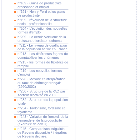
n°189 - Gains de productivité,
croissance et emploi.
n°191 - Henry Ford et les gains
de productivité.
n°199 - l'évolution de la structure
socio - professionnelle
n°204 - L'évolution des nouvelles
formes d'emploi
n°209 - Le cercle vertueux de la
croissance fordiste : schéma
n°211 - Le niveau de qualification
de la population active en France
n°213 - Les différentes façons de
comptabiliser les chômeurs
n°215 - les formes de flexibilité de
l'emploi
n°219 - Les nouvelles formes
d'emploi
n°226 - Mesure et interprétation
du taux de chômage français
(1990/2002)
n°230 - Structure de la PAO par
secteur d'activité en 2002.
n°232 - Structure de la population
totale
n°234 - Taylorisme, fordisme et
toyotisme
n°243 - Variation de l'emploi, de la
demande et de la productivité
(exercice de calcul).
n°245 - Comparaison inégalités
de Revenu disponible / inégalités
de Revenu déclaré.