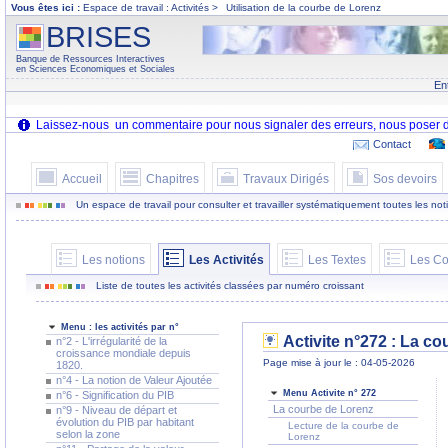
Vous êtes ici :
Espace de travail : Activités >
Utilisation de la courbe de Lorenz
BRISES
Banque de Ressources Interactives
en Sciences Economiques et Sociales
En
Contact
Accueil
Chapitres
Travaux Dirigés
Sos devoirs
Un espace de travail pour consulter et travailler systématiquement toutes les notion
Les notions
Les Activités
Les Textes
Les Co
Liste de toutes les activités classées par numéro croissant
Menu : les activités par n°
Activite n°272 : La co
n°2 - L'irrégularité de la
croissance mondiale depuis
Page mise à jour le : 04-05-2026
1820.
n°4 - La notion de Valeur Ajoutée
Menu Activite n° 272
n°6 - Signification du PIB
La courbe de Lorenz
n°9 - Niveau de départ et
évolution du PIB par habitant
Lecture de la courbe de
selon la zone
Lorenz