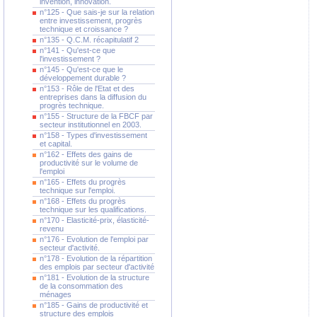
invention, innovation.
n°125 - Que sais-je sur la relation
entre investissement, progrès
technique et croissance ?
n°135 - Q.C.M. récapitulatif 2
n°141 - Qu'est-ce que
l'investissement ?
n°145 - Qu'est-ce que le
développement durable ?
n°153 - Rôle de l'Etat et des
entreprises dans la diffusion du
progrès technique.
n°155 - Structure de la FBCF par
secteur institutionnel en 2003.
n°158 - Types d'investissement
et capital.
n°162 - Effets des gains de
productivité sur le volume de
l'emploi
n°165 - Effets du progrès
technique sur l'emploi.
n°168 - Effets du progrès
technique sur les qualifications.
n°170 - Elasticité-prix, élasticité-
revenu
n°176 - Evolution de l'emploi par
secteur d'activité.
n°178 - Evolution de la répartition
des emplois par secteur d'activité
n°181 - Evolution de la structure
de la consommation des
ménages
n°185 - Gains de productivité et
structure des emplois