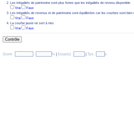
Les inégalités de patrimoine sont plus fortes que les inégalités de revenu disponible.
Vrai
Faux
Les inégalités de revenus et de patrimoine sont équilibrées car les courbes sont bien 
Vrai
Faux
La courbe jaune ne sert à rien.
Vrai
Faux
Score :
:
%
|
Essai(s) :
|
Tps :
s.