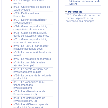
n°11 - Partage de la valeur
Utilisation de la courbe de
ajoutée.
Lorenz
n°13 - Un exemple de calcul de
Valeur Ajoutée
Document(s)
n°19 - De l'invention à
n°16 : Courbes de Lorenz du
l'innovation.
revenu disponible et du
n°21 - Définir et caractériser
patrimoine des ménages
l'investissement
n°24 - Gains de productivité,
compétitivité et croissance.
n°28 - Gains de productivité,
durée du travail et croissance.
n°31 - Gains de productivité,
revenus et croissance.
n°40 - La F.B.C.F. par secteur
institutionnel depuis 1995.
n°43 - La productivité horaire du
travail.
n°45 - La rentabilité économique
n°49 - Le calcul de la valeur
ajoutée (exemple)
n°52 - Le cercle vertueux des
investissements publics.
n°54 - Le contour de la notion de
productivité.
n°61 - Le vocabulaire lié au
financement des
investissements.
n°63 - Les déterminants de
l'investissement. (1).
n°68 - Les déterminants de
l'investissement. (2)
n°70 - Les différents types de
productivité (exemples et