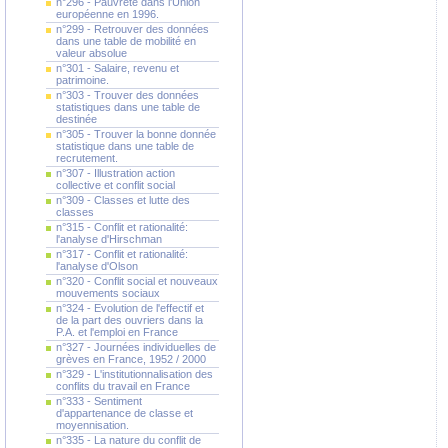
n°296 - Pauvreté dans l'Union
européenne en 1996.
n°299 - Retrouver des données
dans une table de mobilité en
valeur absolue
n°301 - Salaire, revenu et
patrimoine.
n°303 - Trouver des données
statistiques dans une table de
destinée
n°305 - Trouver la bonne donnée
statistique dans une table de
recrutement.
n°307 - Illustration action
collective et conflit social
n°309 - Classes et lutte des
classes
n°315 - Conflit et rationalité:
l'analyse d'Hirschman
n°317 - Conflit et rationalité:
l'analyse d'Olson
n°320 - Conflit social et nouveaux
mouvements sociaux
n°324 - Evolution de l'effectif et
de la part des ouvriers dans la
P.A. et l'emploi en France
n°327 - Journées individuelles de
grèves en France, 1952 / 2000
n°329 - L'institutionnalisation des
conflits du travail en France
n°333 - Sentiment
d'appartenance de classe et
moyennisation.
n°335 - La nature du conflit de