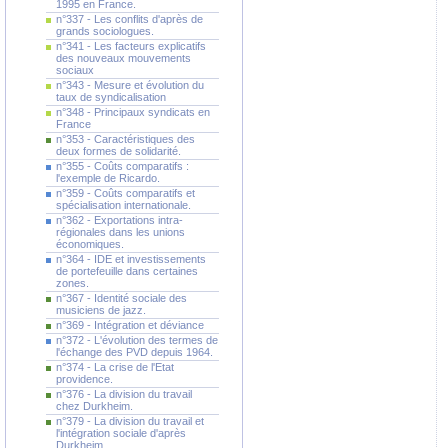
1995 en France.
n°337 - Les conflits d'après de
grands sociologues.
n°341 - Les facteurs explicatifs
des nouveaux mouvements
sociaux
n°343 - Mesure et évolution du
taux de syndicalisation
n°348 - Principaux syndicats en
France
n°353 - Caractéristiques des
deux formes de solidarité.
n°355 - Coûts comparatifs :
l'exemple de Ricardo.
n°359 - Coûts comparatifs et
spécialisation internationale.
n°362 - Exportations intra-
régionales dans les unions
économiques.
n°364 - IDE et investissements
de portefeuille dans certaines
zones.
n°367 - Identité sociale des
musiciens de jazz.
n°369 - Intégration et déviance
n°372 - L'évolution des termes de
l'échange des PVD depuis 1964.
n°374 - La crise de l'Etat
providence.
n°376 - La division du travail
chez Durkheim.
n°379 - La division du travail et
l'intégration sociale d'après
Durkheim.