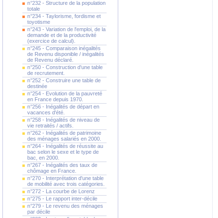
n°232 - Structure de la population
totale
n°234 - Taylorisme, fordisme et
toyotisme
n°243 - Variation de l'emploi, de la
demande et de la productivité
(exercice de calcul).
n°245 - Comparaison inégalités
de Revenu disponible / inégalités
de Revenu déclaré.
n°250 - Construction d'une table
de recrutement.
n°252 - Construire une table de
destinée
n°254 - Evolution de la pauvreté
en France depuis 1970.
n°256 - Inégalités de départ en
vacances d'été.
n°258 - Inégalités de niveau de
vie retraités / actifs.
n°262 - Inégalités de patrimoine
des ménages salariés en 2000.
n°264 - Inégalités de réussite au
bac selon le sexe et le type de
bac, en 2000.
n°267 - Inégalités des taux de
chômage en France.
n°270 - Interprétation d'une table
de mobilité avec trois catégories.
n°272 - La courbe de Lorenz
n°275 - Le rapport inter-décile
n°279 - Le revenu des ménages
par décile