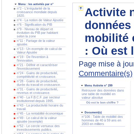
Menu : les activités par n°
Activite 
n°2 - L'irrégularité de la
croissance mondiale depuis
1820.
n°4 - La notion de Valeur Ajoutée
données 
n°6 - Signification du PIB
n°9 - Niveau de départ et
évolution du PIB par habitant
mobilité 
selon la zone
n°11 - Partage de la valeur
ajoutée.
:
Où est l
n°13 - Un exemple de calcul de
Valeur Ajoutée
n°19 - De l'invention à
l'innovation.
Page mise à jour
n°21 - Définir et caractériser
l'investissement
Commentaire(s)
n°24 - Gains de productivité,
compétitivité et croissance.
n°28 - Gains de productivité,
durée du travail et croissance.
Menu Activite n° 299
n°31 - Gains de productivité,
Retrouver des données dans
revenus et croissance.
une table de mobilité en
n°40 - La F.B.C.F. par secteur
valeur absolue
institutionnel depuis 1995.
Où est le bon chiffre ?
n°43 - La productivité horaire du
travail.
Document(s)
n°45 - La rentabilité économique
n°106 : Table de mobilité des
n°49 - Le calcul de la valeur
hommes de 40 à 59 ans en
ajoutée (exemple)
2003 en milliers
n°52 - Le cercle vertueux des
investissements publics.