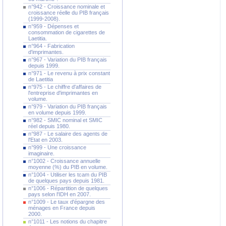
n°942 - Croissance nominale et
croissance réelle du PIB français
(1999-2008).
n°959 - Dépenses et
consommation de cigarettes de
Laetitia.
n°964 - Fabrication
d'imprimantes.
n°967 - Variation du PIB français
depuis 1999.
n°971 - Le revenu à prix constant
de Laetitia
n°975 - Le chiffre d'affaires de
l'entreprise d'imprimantes en
volume.
n°979 - Variation du PIB français
en volume depuis 1999.
n°982 - SMIC nominal et SMIC
réel depuis 1980.
n°987 - Le salaire des agents de
l'Etat en 2003.
n°999 - Une croissance
imaginaire.
n°1002 - Croissance annuelle
moyenne (%) du PIB en volume.
n°1004 - Utiliser les tcam du PIB
de quelques pays depuis 1981.
n°1006 - Répartition de quelques
pays selon l'IDH en 2007.
n°1009 - Le taux d'épargne des
ménages en France depuis
2000.
n°1011 - Les notions du chapitre