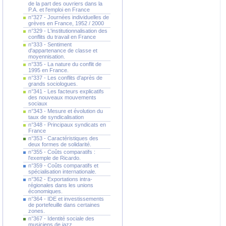
de la part des ouvriers dans la
P.A. et l'emploi en France
n°327 - Journées individuelles de
grèves en France, 1952 / 2000
n°329 - L'institutionnalisation des
conflits du travail en France
n°333 - Sentiment
d'appartenance de classe et
moyennisation.
n°335 - La nature du conflit de
1995 en France.
n°337 - Les conflits d'après de
grands sociologues.
n°341 - Les facteurs explicatifs
des nouveaux mouvements
sociaux
n°343 - Mesure et évolution du
taux de syndicalisation
n°348 - Principaux syndicats en
France
n°353 - Caractéristiques des
deux formes de solidarité.
n°355 - Coûts comparatifs :
l'exemple de Ricardo.
n°359 - Coûts comparatifs et
spécialisation internationale.
n°362 - Exportations intra-
régionales dans les unions
économiques.
n°364 - IDE et investissements
de portefeuille dans certaines
zones.
n°367 - Identité sociale des
musiciens de jazz.