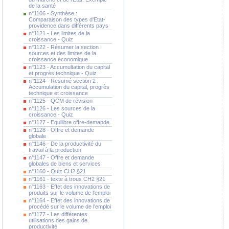
de la santé
n°1106 - Synthèse :
Comparaison des types d'Etat-
providence dans différents pays
n°1121 - Les limites de la
croissance - Quiz
n°1122 - Résumer la section :
sources et des limites de la
croissance économique
n°1123 - Accumultation du capital
et progrès technique - Quiz
n°1124 - Resumé section 2 :
Accumulation du capital, progrès
technique et croissance
n°1125 - QCM de révision
n°1126 - Les sources de la
croissance - Quiz
n°1127 - Equilibre offre-demande
n°1128 - Offre et demande
globale
n°1146 - De la productivité du
travail à la production
n°1147 - Offre et demande
globales de biens et services
n°1160 - Quiz CH2 §21
n°1161 - texte à trous CH2 §21
n°1163 - Effet des innovations de
produits sur le volume de l'emploi
n°1164 - Effet des innovations de
procédé sur le volume de l'emploi
n°1177 - Les différentes
utilisations des gains de
productivité