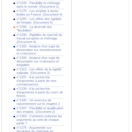
n°1245 - Flexibilité et chômage
dans le monde. (Document 1)
n°1275 - Les emplois à durée
limitée en France. (Document 4)
n°1283 - Les effets des rigidités
de l'emploi. (Document 5)
n°1290 - La diversité des
"flexibilités"
n°1296 - Rigidités du marché du
travail européen et chômage.
(Document 6)
n°1305 - Analyse d'un sujet de
dissertation sur investissement
et croissance
n°1309 - Analyse d'un sujet de
dissertation sur croissance et
inégalités
n°1313 - Les effets de la rigidité
salariale. (Document 3)
n°1337 - A la recherche
d'arguments à partir de mes
connaissances.
n°1339 - A la recherche
d'arguments à partir du cours de
Brises
n°1345 - Un exercice de
raisonnement sur le chapitre 2
n°1347 - Flexibilité et qualification
des emplois. (Document 2)
n°1369 - Comment ordonner les
arguments au sein de chaque
partie ?
n°1376 - Argumenter sur
l'évolution du chômage en