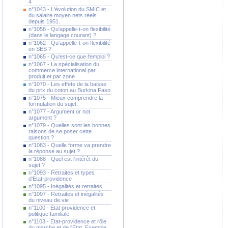
4
n°1043 - L'évolution du SMIC et
du salaire moyen nets réels
depuis 1951.
n°1058 - Qu'appelle-t-on flexibilité
(dans le langage courant) ?
n°1062 - Qu'appelle-t-on flexibilité
en SES ?
n°1065 - Qu'est-ce que l'emploi ?
n°1067 - La spécialisation du
commerce international par
produit et par zone
n°1070 - Les effets de la baisse
du prix du coton au Burkina Faso
n°1075 - Mieux comprendre la
formulation du sujet.
n°1077 - Argument or not
argument ?
n°1079 - Quelles sont les bonnes
raisons de se poser cette
question ?
n°1083 - Quelle forme va prendre
la réponse au sujet ?
n°1088 - Quel est l'intérêt du
sujet ?
n°1093 - Retraites et types
d'Etat-providence
n°1095 - Inégalités et retraites
n°1097 - Retraites et inégalités
du niveau de vie
n°1100 - Etat providence et
politique familiale
n°1103 - Etat-providence et rôle
du marche et de l'Etat. Exemple