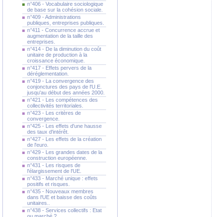
n°406 - Vocabulaire sociologique
de base sur la cohésion sociale.
n°409 - Administrations
publiques, entreprises publiques.
n°411 - Concurrence accrue et
augmentation de la taille des
entreprises.
n°414 - De la diminution du coût
unitaire de production à la
croissance économique.
n°417 - Effets pervers de la
déréglementation.
n°419 - La convergence des
conjonctures des pays de l'U.E.
jusqu'au début des années 2000.
n°421 - Les compétences des
collectivités territoriales.
n°423 - Les critères de
convergence.
n°425 - Les effets d'une hausse
des taux d'intérêt.
n°427 - Les effets de la création
de l'euro.
n°429 - Les grandes dates de la
construction européenne.
n°431 - Les risques de
l'élargissement de l'UE.
n°433 - Marché unique : effets
positifs et risques.
n°435 - Nouveaux membres
dans l'UE et baisse des coûts
unitaires..
n°438 - Services collectifs : Etat
ou marché ?