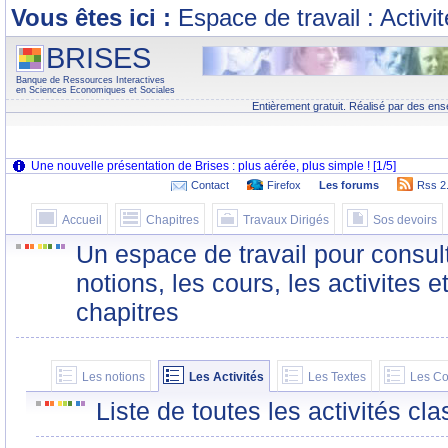
Vous êtes ici :
Espace de travail : Activi
BRISES
Banque de Ressources Interactives
en Sciences Economiques et Sociales
Entièrement gratuit. Réalisé par des ens
Contact
Firefox
Les forums
Rss 2
Accueil
Chapitres
Travaux Dirigés
Sos devoirs
Un espace de travail pour consult
notions, les cours, les activites e
chapitres
Les notions
Les Activités
Les Textes
Les Co
Liste de toutes les activités c