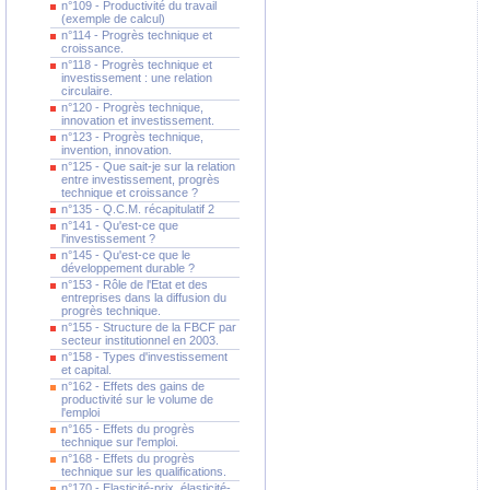
n°109 - Productivité du travail
(exemple de calcul)
n°114 - Progrès technique et
croissance.
n°118 - Progrès technique et
investissement : une relation
circulaire.
n°120 - Progrès technique,
innovation et investissement.
n°123 - Progrès technique,
invention, innovation.
n°125 - Que sait-je sur la relation
entre investissement, progrès
technique et croissance ?
n°135 - Q.C.M. récapitulatif 2
n°141 - Qu'est-ce que
l'investissement ?
n°145 - Qu'est-ce que le
développement durable ?
n°153 - Rôle de l'Etat et des
entreprises dans la diffusion du
progrès technique.
n°155 - Structure de la FBCF par
secteur institutionnel en 2003.
n°158 - Types d'investissement
et capital.
n°162 - Effets des gains de
productivité sur le volume de
l'emploi
n°165 - Effets du progrès
technique sur l'emploi.
n°168 - Effets du progrès
technique sur les qualifications.
n°170 - Elasticité-prix, élasticité-