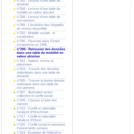
n°282 - Lecture d'une table de
destinée
n°284 - Lecture d'une table de
mobilité en valeur absolue
n°286 - Lecture d'une table de
recrutement
n°288 - L'évolution des inégalités
de revenu disponible
n°292 - Mobilité sociale : le
vocabulaire.
n°296 - Pauvreté dans l'Union
européenne en 1996.
n°299 - Retrouver des données
dans une table de mobilité en
valeur absolue
n°301 - Salaire, revenu et
patrimoine.
n°303 - Trouver des données
statistiques dans une table de
destinée
n°305 - Trouver la bonne donnée
statistique dans une table de
recrutement.
n°307 - Illustration action
collective et conflit social
n°309 - Classes et lutte des
classes
n°315 - Conflit et rationalité:
l'analyse d'Hirschman
n°317 - Conflit et rationalité:
l'analyse d'Olson
n°320 - Conflit social et nouveaux
mouvements sociaux
n°324 - Evolution de l'effectif et