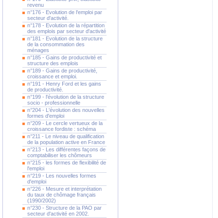
revenu
n°176 - Evolution de l'emploi par
secteur d'activité.
n°178 - Evolution de la répartition
des emplois par secteur d'activité
n°181 - Evolution de la structure
de la consommation des
ménages
n°185 - Gains de productivité et
structure des emplois
n°189 - Gains de productivité,
croissance et emploi.
n°191 - Henry Ford et les gains
de productivité.
n°199 - l'évolution de la structure
socio - professionnelle
n°204 - L'évolution des nouvelles
formes d'emploi
n°209 - Le cercle vertueux de la
croissance fordiste : schéma
n°211 - Le niveau de qualification
de la population active en France
n°213 - Les différentes façons de
comptabiliser les chômeurs
n°215 - les formes de flexibilité de
l'emploi
n°219 - Les nouvelles formes
d'emploi
n°226 - Mesure et interprétation
du taux de chômage français
(1990/2002)
n°230 - Structure de la PAO par
secteur d'activité en 2002.