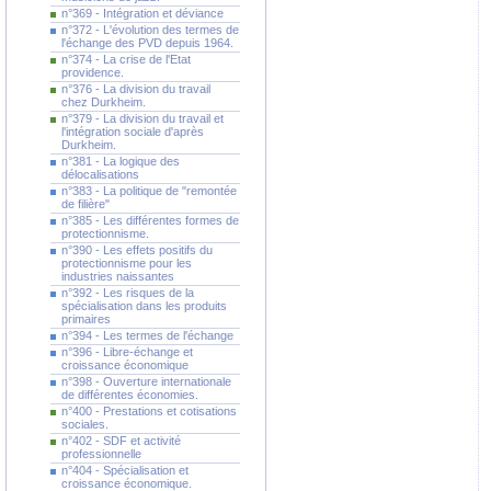
n°369 - Intégration et déviance
n°372 - L'évolution des termes de
l'échange des PVD depuis 1964.
n°374 - La crise de l'Etat
providence.
n°376 - La division du travail
chez Durkheim.
n°379 - La division du travail et
l'intégration sociale d'après
Durkheim.
n°381 - La logique des
délocalisations
n°383 - La politique de "remontée
de filière"
n°385 - Les différentes formes de
protectionnisme.
n°390 - Les effets positifs du
protectionnisme pour les
industries naissantes
n°392 - Les risques de la
spécialisation dans les produits
primaires
n°394 - Les termes de l'échange
n°396 - Libre-échange et
croissance économique
n°398 - Ouverture internationale
de différentes économies.
n°400 - Prestations et cotisations
sociales.
n°402 - SDF et activité
professionnelle
n°404 - Spécialisation et
croissance économique.