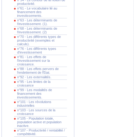
n°54 - Le contour de la notion de
productivité.
n°61 - Le vocabulaire lié au
financement des
investissements.
n°63 - Les déterminants de
l'investissement. (1).
n°68 - Les déterminants de
l'investissement. (2)
n°70 - Les différents types de
productivité (exemples et
calculs).
n°76 - Les différents types
d'investissement
n°81 - Les effets de
l'investissement sur la
croissance.
n°88 - Les effets pervers de
l'endettement de l'Etat.
n°92 - Les externalités.
n°95 - Les limites de la
croissance
n°99 - Les modalités de
financement des
investissements.
n°101 - Les révolutions
industrielles
n°103 - Les sources de la
croissance
n°105 - Population totale,
population active et population
inactive.
n°107 - Productivité / rentabilité /
compétitivité.