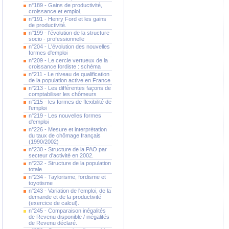
n°189 - Gains de productivité,
croissance et emploi.
n°191 - Henry Ford et les gains
de productivité.
n°199 - l'évolution de la structure
socio - professionnelle
n°204 - L'évolution des nouvelles
formes d'emploi
n°209 - Le cercle vertueux de la
croissance fordiste : schéma
n°211 - Le niveau de qualification
de la population active en France
n°213 - Les différentes façons de
comptabiliser les chômeurs
n°215 - les formes de flexibilité de
l'emploi
n°219 - Les nouvelles formes
d'emploi
n°226 - Mesure et interprétation
du taux de chômage français
(1990/2002)
n°230 - Structure de la PAO par
secteur d'activité en 2002.
n°232 - Structure de la population
totale
n°234 - Taylorisme, fordisme et
toyotisme
n°243 - Variation de l'emploi, de la
demande et de la productivité
(exercice de calcul).
n°245 - Comparaison inégalités
de Revenu disponible / inégalités
de Revenu déclaré.