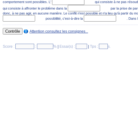
comportement sont possibles. L'
qui consiste à ne pas résoudr
qui consiste à affronter le problème dans la
par la prise de pa
donc, à ne pas agir, en aucune manière. Le conflit n'est possible et n'a lieu qu'à partir du 
possiblilité, c'est-à-dire la
. Dans l
Attention consultez les consignes...
Score :
:
%
|
Essai(s) :
|
Tps :
s.