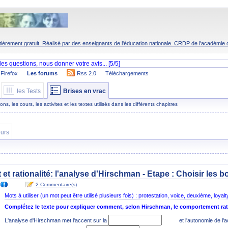
tièrement gratuit. Réalisé par des enseignants de l'éducation nationale.
CRDP
de l'académie 
Firefox
Les forums
Rss 2.0
Téléchargements
les Tests
Brises en vrac
s, les cours, les activites et les textes utilisés dans les différents chapitres
urs
t et rationalité: l'analyse d'Hirschman - Etape :
Choisir les b
2 Commentaire(s)
Mots à utiliser (un mot peut être utilisé plusieurs fois) : protestation, voice, deuxième, loyalty, 
Complétez le texte pour expliquer comment, selon Hirschman, le comportement rati
L'analyse d'Hirschman met l'accent sur la
et l'autonomie de l'