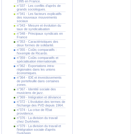
1995 en France.
n°337 - Les conflits d'après de
grands sociologues.
n°341 - Les facteurs explicatifs
des nouveaux mouvements
sociaux
n°343 - Mesure et évolution du
taux de syndicalisation
n°348 - Principaux syndicats en
France
n°353 - Caractéristiques des
deux formes de solidarité.
n°355 - Coûts comparatifs :
l'exemple de Ricardo.
n°359 - Coûts comparatifs et
spécialisation internationale.
n°362 - Exportations intra-
régionales dans les unions
économiques.
n°364 - IDE et investissements
de portefeuille dans certaines
zones.
n°367 - Identité sociale des
musiciens de jazz.
n°369 - Intégration et déviance
n°372 - L'évolution des termes de
l'échange des PVD depuis 1964.
n°374 - La crise de l'Etat
providence.
n°376 - La division du travail
chez Durkheim.
n°379 - La division du travail et
l'intégration sociale d'après
Durkheim.