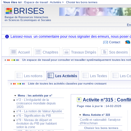
Vous êtes ici :
Espace de travail : Activités >
Choisir les bons termes
BRISES
Banque de Ressources Interactives
en Sciences Economiques et Sociales
En
Contact
Accueil
Chapitres
Travaux Dirigés
Sos devoirs
Un espace de travail pour consulter et travailler systématiquement toutes les notion
Les notions
Les Activités
Les Textes
Les Co
Liste de toutes les activités classées par numéro croissant
Menu : les activités par n°
Activite n°315 : Confli
n°2 - L'irrégularité de la
croissance mondiale depuis
Page mise à jour le : 14-02-2026
1820.
n°4 - La notion de Valeur Ajoutée
Menu Activite n° 315
n°6 - Signification du PIB
Conflit et rationalité: l'analyse
n°9 - Niveau de départ et
d'Hirschman
évolution du PIB par habitant
selon la zone
Choisir les bons termes