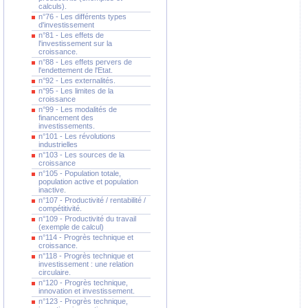
calculs).
n°76 - Les différents types
d'investissement
n°81 - Les effets de
l'investissement sur la
croissance.
n°88 - Les effets pervers de
l'endettement de l'Etat.
n°92 - Les externalités.
n°95 - Les limites de la
croissance
n°99 - Les modalités de
financement des
investissements.
n°101 - Les révolutions
industrielles
n°103 - Les sources de la
croissance
n°105 - Population totale,
population active et population
inactive.
n°107 - Productivité / rentabilité /
compétitivité.
n°109 - Productivité du travail
(exemple de calcul)
n°114 - Progrès technique et
croissance.
n°118 - Progrès technique et
investissement : une relation
circulaire.
n°120 - Progrès technique,
innovation et investissement.
n°123 - Progrès technique,