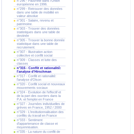
n°296 - Pauvreté dans l'Union
européenne en 1996.
n°299 - Retrouver des données
dans une table de mobilité en
valeur absolue
n°301 - Salaire, revenu et
patrimoine.
n°303 - Trouver des données
statistiques dans une table de
destinée
n°305 - Trouver la bonne donnée
statistique dans une table de
recrutement.
n°307 - Illustration action
collective et conflit social
n°309 - Classes et lutte des
classes
n°315 - Conflit et rationalité:
l'analyse d'Hirschman
n°317 - Conflit et rationalité:
l'analyse d'Olson
n°320 - Conflit social et nouveaux
mouvements sociaux
n°324 - Evolution de l'effectif et
de la part des ouvriers dans la
P.A. et l'emploi en France
n°327 - Journées individuelles de
grèves en France, 1952 / 2000
n°329 - L'institutionnalisation des
conflits du travail en France
n°333 - Sentiment
d'appartenance de classe et
moyennisation.
n°335 - La nature du conflit de