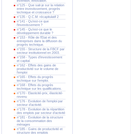
invention, innovation.
n°125 - Que sait-je sur la relation
entre investissement, progrès
technique et croissance ?
n°135 - Q.C.M. récapitulatif 2
n°141 - Qu'est-ce que
l'investissement ?
n°145 - Qu'est-ce que le
développement durable ?
n°153 - Rôle de l'Etat et des
entreprises dans la diffusion du
progrès technique.
n°155 - Structure de la FBCF par
secteur institutionnel en 2003.
n°158 - Types d'investissement
et capital.
n°162 - Effets des gains de
productivité sur le volume de
l'emploi
n°165 - Effets du progrès
technique sur l'emploi.
n°168 - Effets du progrès
technique sur les qualifications.
n°170 - Elasticité-prix, élasticité-
revenu
n°176 - Evolution de l'emploi par
secteur d'activité.
n°178 - Evolution de la répartition
des emplois par secteur d'activité
n°181 - Evolution de la structure
de la consommation des
ménages
n°185 - Gains de productivité et
structure des emplois