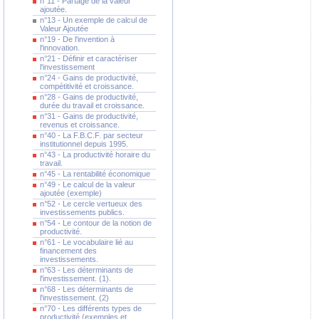
n°11 - Partage de la valeur
ajoutée.
n°13 - Un exemple de calcul de
Valeur Ajoutée
n°19 - De l'invention à
l'innovation.
n°21 - Définir et caractériser
l'investissement
n°24 - Gains de productivité,
compétitivité et croissance.
n°28 - Gains de productivité,
durée du travail et croissance.
n°31 - Gains de productivité,
revenus et croissance.
n°40 - La F.B.C.F. par secteur
institutionnel depuis 1995.
n°43 - La productivité horaire du
travail.
n°45 - La rentabilité économique
n°49 - Le calcul de la valeur
ajoutée (exemple)
n°52 - Le cercle vertueux des
investissements publics.
n°54 - Le contour de la notion de
productivité.
n°61 - Le vocabulaire lié au
financement des
investissements.
n°63 - Les déterminants de
l'investissement. (1).
n°68 - Les déterminants de
l'investissement. (2)
n°70 - Les différents types de
productivité (exemples et