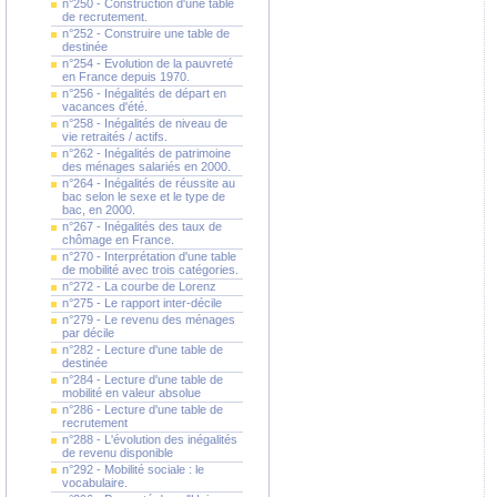
n°250 - Construction d'une table
de recrutement.
n°252 - Construire une table de
destinée
n°254 - Evolution de la pauvreté
en France depuis 1970.
n°256 - Inégalités de départ en
vacances d'été.
n°258 - Inégalités de niveau de
vie retraités / actifs.
n°262 - Inégalités de patrimoine
des ménages salariés en 2000.
n°264 - Inégalités de réussite au
bac selon le sexe et le type de
bac, en 2000.
n°267 - Inégalités des taux de
chômage en France.
n°270 - Interprétation d'une table
de mobilité avec trois catégories.
n°272 - La courbe de Lorenz
n°275 - Le rapport inter-décile
n°279 - Le revenu des ménages
par décile
n°282 - Lecture d'une table de
destinée
n°284 - Lecture d'une table de
mobilité en valeur absolue
n°286 - Lecture d'une table de
recrutement
n°288 - L'évolution des inégalités
de revenu disponible
n°292 - Mobilité sociale : le
vocabulaire.