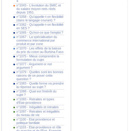
4
n°1043 - L'évolution du SMIC et
du salaire moyen nets réels
depuis 1951.
n°1058 - Qu'appelle-t-on flexibilité
(dans le langage courant) ?
n°1062 - Qu'appelle-t-on flexibilité
en SES ?
n°1065 - Qu'est-ce que l'emploi ?
n°1067 - La spécialisation du
commerce international par
produit et par zone
n°1070 - Les effets de la baisse
du prix du coton au Burkina Faso
n°1075 - Mieux comprendre la
formulation du sujet.
n°1077 - Argument or not
argument ?
n°1079 - Quelles sont les bonnes
raisons de se poser cette
question ?
n°1083 - Quelle forme va prendre
la réponse au sujet ?
n°1088 - Quel est l'intérêt du
sujet ?
n°1093 - Retraites et types
d'Etat-providence
n°1095 - Inégalités et retraites
n°1097 - Retraites et inégalités
du niveau de vie
n°1100 - Etat providence et
politique familiale
n°1103 - Etat-providence et rôle
du marche et de l'Etat. Exemple