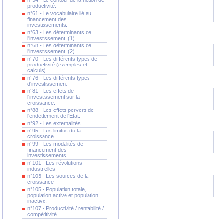
n°54 - Le contour de la notion de
productivité.
n°61 - Le vocabulaire lié au
financement des
investissements.
n°63 - Les déterminants de
l'investissement. (1).
n°68 - Les déterminants de
l'investissement. (2)
n°70 - Les différents types de
productivité (exemples et
calculs).
n°76 - Les différents types
d'investissement
n°81 - Les effets de
l'investissement sur la
croissance.
n°88 - Les effets pervers de
l'endettement de l'Etat.
n°92 - Les externalités.
n°95 - Les limites de la
croissance
n°99 - Les modalités de
financement des
investissements.
n°101 - Les révolutions
industrielles
n°103 - Les sources de la
croissance
n°105 - Population totale,
population active et population
inactive.
n°107 - Productivité / rentabilité /
compétitivité.