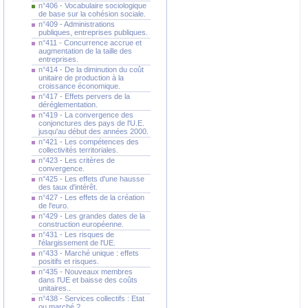
n°406 - Vocabulaire sociologique
de base sur la cohésion sociale.
n°409 - Administrations
publiques, entreprises publiques.
n°411 - Concurrence accrue et
augmentation de la taille des
entreprises.
n°414 - De la diminution du coût
unitaire de production à la
croissance économique.
n°417 - Effets pervers de la
déréglementation.
n°419 - La convergence des
conjonctures des pays de l'U.E.
jusqu'au début des années 2000.
n°421 - Les compétences des
collectivités territoriales.
n°423 - Les critères de
convergence.
n°425 - Les effets d'une hausse
des taux d'intérêt.
n°427 - Les effets de la création
de l'euro.
n°429 - Les grandes dates de la
construction européenne.
n°431 - Les risques de
l'élargissement de l'UE.
n°433 - Marché unique : effets
positifs et risques.
n°435 - Nouveaux membres
dans l'UE et baisse des coûts
unitaires..
n°438 - Services collectifs : Etat
ou marché ?