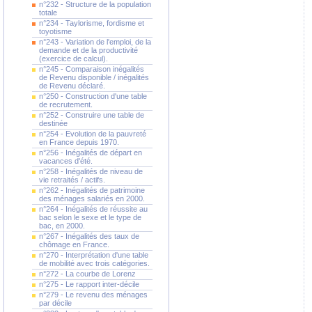
n°232 - Structure de la population
totale
n°234 - Taylorisme, fordisme et
toyotisme
n°243 - Variation de l'emploi, de la
demande et de la productivité
(exercice de calcul).
n°245 - Comparaison inégalités
de Revenu disponible / inégalités
de Revenu déclaré.
n°250 - Construction d'une table
de recrutement.
n°252 - Construire une table de
destinée
n°254 - Evolution de la pauvreté
en France depuis 1970.
n°256 - Inégalités de départ en
vacances d'été.
n°258 - Inégalités de niveau de
vie retraités / actifs.
n°262 - Inégalités de patrimoine
des ménages salariés en 2000.
n°264 - Inégalités de réussite au
bac selon le sexe et le type de
bac, en 2000.
n°267 - Inégalités des taux de
chômage en France.
n°270 - Interprétation d'une table
de mobilité avec trois catégories.
n°272 - La courbe de Lorenz
n°275 - Le rapport inter-décile
n°279 - Le revenu des ménages
par décile