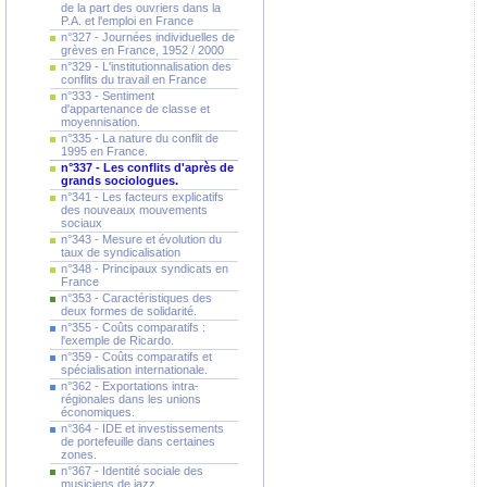
de la part des ouvriers dans la
P.A. et l'emploi en France
n°327 - Journées individuelles de
grèves en France, 1952 / 2000
n°329 - L'institutionnalisation des
conflits du travail en France
n°333 - Sentiment
d'appartenance de classe et
moyennisation.
n°335 - La nature du conflit de
1995 en France.
n°337 - Les conflits d'après de
grands sociologues.
n°341 - Les facteurs explicatifs
des nouveaux mouvements
sociaux
n°343 - Mesure et évolution du
taux de syndicalisation
n°348 - Principaux syndicats en
France
n°353 - Caractéristiques des
deux formes de solidarité.
n°355 - Coûts comparatifs :
l'exemple de Ricardo.
n°359 - Coûts comparatifs et
spécialisation internationale.
n°362 - Exportations intra-
régionales dans les unions
économiques.
n°364 - IDE et investissements
de portefeuille dans certaines
zones.
n°367 - Identité sociale des
musiciens de jazz.