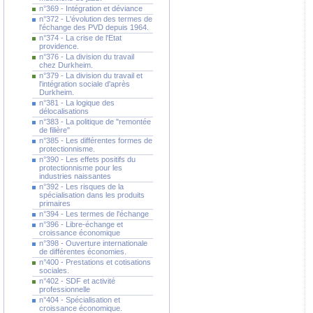
n°369 - Intégration et déviance
n°372 - L'évolution des termes de
l'échange des PVD depuis 1964.
n°374 - La crise de l'Etat
providence.
n°376 - La division du travail
chez Durkheim.
n°379 - La division du travail et
l'intégration sociale d'après
Durkheim.
n°381 - La logique des
délocalisations
n°383 - La politique de "remontée
de filière"
n°385 - Les différentes formes de
protectionnisme.
n°390 - Les effets positifs du
protectionnisme pour les
industries naissantes
n°392 - Les risques de la
spécialisation dans les produits
primaires
n°394 - Les termes de l'échange
n°396 - Libre-échange et
croissance économique
n°398 - Ouverture internationale
de différentes économies.
n°400 - Prestations et cotisations
sociales.
n°402 - SDF et activité
professionnelle
n°404 - Spécialisation et
croissance économique.