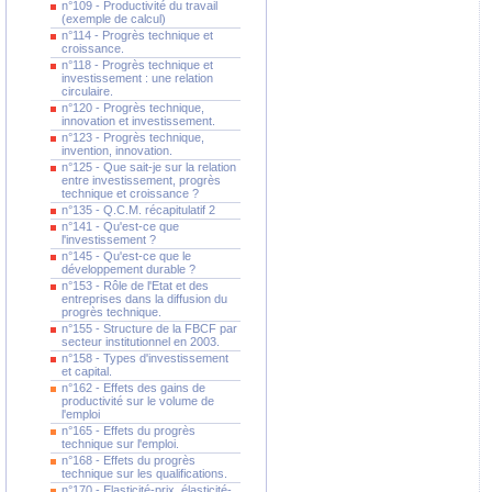
n°109 - Productivité du travail
(exemple de calcul)
n°114 - Progrès technique et
croissance.
n°118 - Progrès technique et
investissement : une relation
circulaire.
n°120 - Progrès technique,
innovation et investissement.
n°123 - Progrès technique,
invention, innovation.
n°125 - Que sait-je sur la relation
entre investissement, progrès
technique et croissance ?
n°135 - Q.C.M. récapitulatif 2
n°141 - Qu'est-ce que
l'investissement ?
n°145 - Qu'est-ce que le
développement durable ?
n°153 - Rôle de l'Etat et des
entreprises dans la diffusion du
progrès technique.
n°155 - Structure de la FBCF par
secteur institutionnel en 2003.
n°158 - Types d'investissement
et capital.
n°162 - Effets des gains de
productivité sur le volume de
l'emploi
n°165 - Effets du progrès
technique sur l'emploi.
n°168 - Effets du progrès
technique sur les qualifications.
n°170 - Elasticité-prix, élasticité-