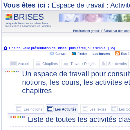
Vous êtes ici :
Espace de travail : Activi
BRISES
Banque de Ressources Interactives
en Sciences Economiques et Sociales
Entièrement gratuit. Réalisé par des ens
Contact
Firefox
Les forums
Rss 2
Accueil
Chapitres
Travaux Dirigés
Sos devoirs
Un espace de travail pour consult
notions, les cours, les activites e
chapitres
Les notions
Les Activités
Les Textes
Les Co
Liste de toutes les activités c