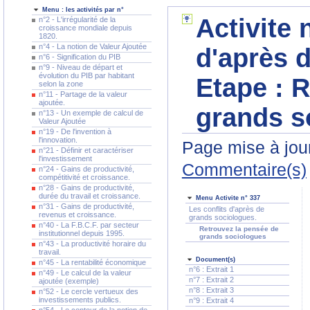
Menu : les activités par n°
Activite 
n°2 - L'irrégularité de la
croissance mondiale depuis
1820.
n°4 - La notion de Valeur Ajoutée
d'après 
n°6 - Signification du PIB
n°9 - Niveau de départ et
évolution du PIB par habitant
Etape :
R
selon la zone
n°11 - Partage de la valeur
ajoutée.
grands s
n°13 - Un exemple de calcul de
Valeur Ajoutée
n°19 - De l'invention à
l'innovation.
Page mise à jour
n°21 - Définir et caractériser
l'investissement
Commentaire(s)
n°24 - Gains de productivité,
compétitivité et croissance.
n°28 - Gains de productivité,
durée du travail et croissance.
Menu Activite n° 337
n°31 - Gains de productivité,
Les conflits d'après de
revenus et croissance.
grands sociologues.
n°40 - La F.B.C.F. par secteur
Retrouvez la pensée de
institutionnel depuis 1995.
grands sociologues
n°43 - La productivité horaire du
travail.
Document(s)
n°45 - La rentabilité économique
n°6 : Extrait 1
n°49 - Le calcul de la valeur
n°7 : Extrait 2
ajoutée (exemple)
n°8 : Extrait 3
n°52 - Le cercle vertueux des
investissements publics.
n°9 : Extrait 4