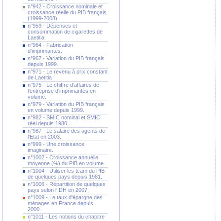
n°942 - Croissance nominale et
croissance réelle du PIB français
(1999-2008).
n°959 - Dépenses et
consommation de cigarettes de
Laetitia.
n°964 - Fabrication
d'imprimantes.
n°967 - Variation du PIB français
depuis 1999.
n°971 - Le revenu à prix constant
de Laetitia
n°975 - Le chiffre d'affaires de
l'entreprise d'imprimantes en
volume.
n°979 - Variation du PIB français
en volume depuis 1999.
n°982 - SMIC nominal et SMIC
réel depuis 1980.
n°987 - Le salaire des agents de
l'Etat en 2003.
n°999 - Une croissance
imaginaire.
n°1002 - Croissance annuelle
moyenne (%) du PIB en volume.
n°1004 - Utiliser les tcam du PIB
de quelques pays depuis 1981.
n°1006 - Répartition de quelques
pays selon l'IDH en 2007.
n°1009 - Le taux d'épargne des
ménages en France depuis
2000.
n°1011 - Les notions du chapitre