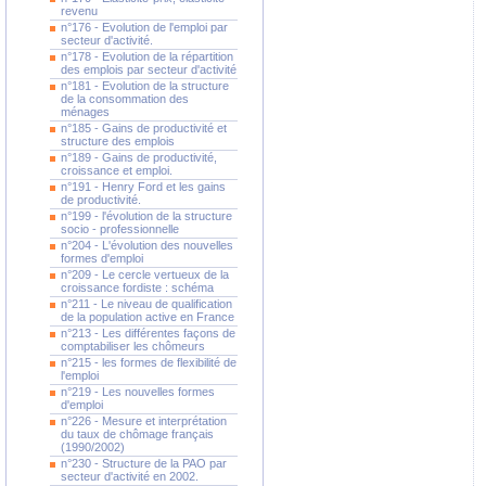
revenu
n°176 - Evolution de l'emploi par
secteur d'activité.
n°178 - Evolution de la répartition
des emplois par secteur d'activité
n°181 - Evolution de la structure
de la consommation des
ménages
n°185 - Gains de productivité et
structure des emplois
n°189 - Gains de productivité,
croissance et emploi.
n°191 - Henry Ford et les gains
de productivité.
n°199 - l'évolution de la structure
socio - professionnelle
n°204 - L'évolution des nouvelles
formes d'emploi
n°209 - Le cercle vertueux de la
croissance fordiste : schéma
n°211 - Le niveau de qualification
de la population active en France
n°213 - Les différentes façons de
comptabiliser les chômeurs
n°215 - les formes de flexibilité de
l'emploi
n°219 - Les nouvelles formes
d'emploi
n°226 - Mesure et interprétation
du taux de chômage français
(1990/2002)
n°230 - Structure de la PAO par
secteur d'activité en 2002.