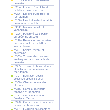
n°282 - Lecture d'une table de
destinée
n°284 - Lecture d'une table de
mobilité en valeur absolue
n°286 - Lecture d'une table de
recrutement
n°288 - L'évolution des inégalités
de revenu disponible
n°292 - Mobilité sociale : le
vocabulaire.
n°296 - Pauvreté dans l'Union
européenne en 1996.
n°299 - Retrouver des données
dans une table de mobilité en
valeur absolue
n°301 - Salaire, revenu et
patrimoine.
n°303 - Trouver des données
statistiques dans une table de
destinée
n°305 - Trouver la bonne donnée
statistique dans une table de
recrutement.
n°307 - Illustration action
collective et conflit social
n°309 - Classes et lutte des
classes
n°315 - Conflit et rationalité:
l'analyse d'Hirschman
n°317 - Conflit et rationalité:
l'analyse d'Olson
n°320 - Conflit social et nouveaux
mouvements sociaux
n°324 - Evolution de l'effectif et