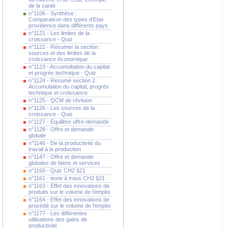
de la santé
n°1106 - Synthèse :
Comparaison des types d'Etat-
providence dans différents pays
n°1121 - Les limites de la
croissance - Quiz
n°1122 - Résumer la section :
sources et des limites de la
croissance économique
n°1123 - Accumultation du capital
et progrès technique - Quiz
n°1124 - Resumé section 2 :
Accumulation du capital, progrès
technique et croissance
n°1125 - QCM de révision
n°1126 - Les sources de la
croissance - Quiz
n°1127 - Equilibre offre-demande
n°1128 - Offre et demande
globale
n°1146 - De la productivité du
travail à la production
n°1147 - Offre et demande
globales de biens et services
n°1160 - Quiz CH2 §21
n°1161 - texte à trous CH2 §21
n°1163 - Effet des innovations de
produits sur le volume de l'emploi
n°1164 - Effet des innovations de
procédé sur le volume de l'emploi
n°1177 - Les différentes
utilisations des gains de
productivité