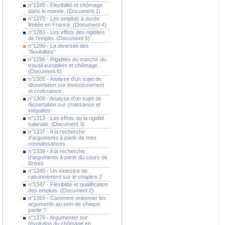
n°1245 - Flexibilité et chômage
dans le monde. (Document 1)
n°1275 - Les emplois à durée
limitée en France. (Document 4)
n°1283 - Les effets des rigidités
de l'emploi. (Document 5)
n°1290 - La diversité des
"flexibilités"
n°1296 - Rigidités du marché du
travail européen et chômage.
(Document 6)
n°1305 - Analyse d'un sujet de
dissertation sur investissement
et croissance
n°1309 - Analyse d'un sujet de
dissertation sur croissance et
inégalités
n°1313 - Les effets de la rigidité
salariale. (Document 3)
n°1337 - A la recherche
d'arguments à partir de mes
connaissances.
n°1339 - A la recherche
d'arguments à partir du cours de
Brises
n°1345 - Un exercice de
raisonnement sur le chapitre 2
n°1347 - Flexibilité et qualification
des emplois. (Document 2)
n°1369 - Comment ordonner les
arguments au sein de chaque
partie ?
n°1376 - Argumenter sur
l'évolution du chômage en